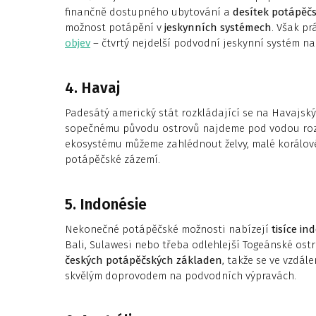
finančně dostupného ubytování a
desítek potápěč
možnost potápění v
jeskynních systémech
. Však p
objev
– čtvrtý nejdelší podvodní jeskynní systém na
4. Havaj
Padesátý americký stát rozkládající se na Havajský
sopečnému původu ostrovů najdeme pod vodou rozl
ekosystému můžeme zahlédnout želvy, malé korálové ž
potápěčské zázemí.
5. Indonésie
Nekonečné potápěčské možnosti nabízejí
tisíce in
Bali, Sulawesi nebo třeba odlehlejší Togeánské ost
českých potápěčských základen
, takže se ve vzdál
skvělým doprovodem na podvodních výpravách.