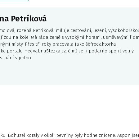
na Petríková
molová, rozená Petríková, miluje cestování, lezení, vysokohorsko
a jízdu na kole. Má ráda země s vysokými horami, usměvavými lidm
nými místy. Přes tři roky pracovala jako šéfredaktorka
ské portálu HedvabnaStezka.cz, čímž se jí podařilo spojit volný
stnání v jedno.
ku. Bohuzel koraly v okoli pevniny byly hodne znicene. Aspon js