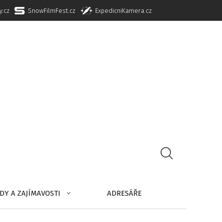
y.cz
SnowFilmFest.cz
ExpedicniKamera.cz
DY A ZAJÍMAVOSTI
ADRESÁŘE