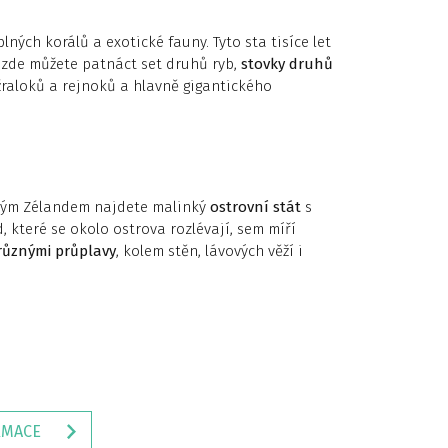
ných korálů a exotické fauny. Tyto sta tisíce let
 zde můžete patnáct set druhů ryb,
stovky druhů
žraloků a rejnoků a hlavně gigantického
ovým Zélandem najdete malinký
ostrovní stát
s
 které se okolo ostrova rozlévají, sem míří
různými průplavy
, kolem stěn, lávových věží i
RMACE