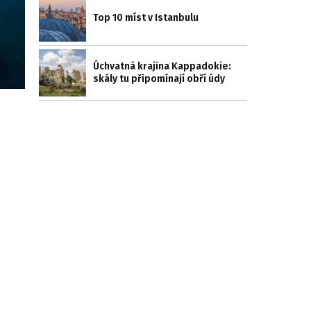
Top 10 míst v Istanbulu
Úchvatná krajina Kappadokie:
skály tu připomínají obří údy