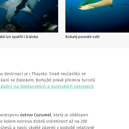
bě lze spatřit i žraloka
Bohatý povodní svět
destinací je i Thajsko. Snad nejčastěji se
etkání se žralokem. Bohužel právě přemíra turistů
tápění na Similanských a Surinských ostrovech
.
 bezesporu
ostrov Cozumel
, který je obklopen
e kolem ostrova dobrá viditelnost až na 200
útesů a navíc skvělé zázemí v podobě relativně