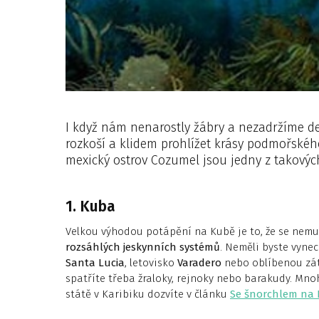
I když nám nenarostly žábry a nezadržíme d
rozkoší a klidem prohlížet krásy podmořského
mexický ostrov Cozumel jsou jedny z takovýc
1. Kuba
Velkou výhodou potápění na Kubě je to, že se nemus
rozsáhlých jeskynních systémů
. Neměli byste vynec
Santa Lucia
, letovisko
Varadero
nebo oblíbenou zát
spatříte třeba žraloky, rejnoky nebo barakudy. Mn
státě v Karibiku dozvíte v článku
Se šnorchlem na