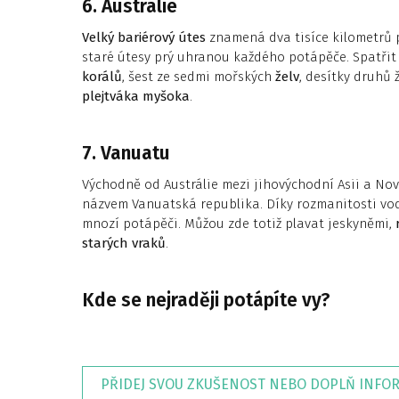
6. Austrálie
Velký bariérový útes
znamená dva tisíce kilometrů pl
staré útesy prý uhranou každého potápěče. Spatřit
korálů
, šest ze sedmi mořských
želv
, desítky druhů 
plejtváka myšoka
.
7. Vanuatu
Východně od Austrálie mezi jihovýchodní Asii a N
názvem Vanuatská republika. Díky rozmanitosti vod,
mnozí potápěči. Můžou zde totiž plavat jeskyněmi,
starých vraků
.
Kde se nejraději potápíte vy?
PŘIDEJ SVOU ZKUŠENOST NEBO DOPLŇ INFO