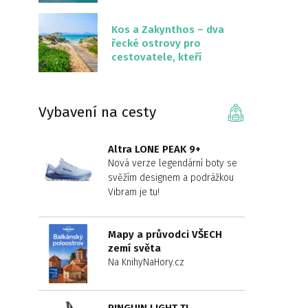
překvapivě malém
území
Kos a Zakynthos – dva
řecké ostrovy pro
cestovatele, kteří
chtějí něco jiného než
Krétu
Vybavení na cesty
Altra LONE PEAK 9+
Nová verze legendární boty se
svěžím designem a podrážkou
Vibram je tu!
Mapy a průvodci VŠECH
zemí světa
Na KnihyNaHory.cz