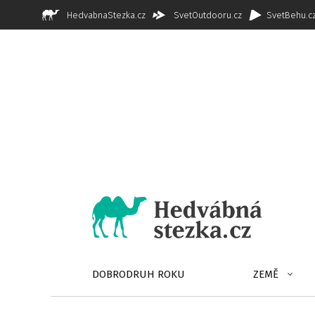
HedvabnaStezka.cz
SvetOutdooru.cz
SvetBehu.c
DOBRODRUH ROKU
ZEMĚ