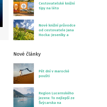
Cestovatelské knižní
tipy na léto
Nové knižní průvodce
od cestovatele Jana
Hocka: Jeseníky a
Severní stezka
Slovenskem
Nové články
Pět dní v marocké
poušti
Region Lucernského
jezera: To nejlepší ze
Švýcarska na