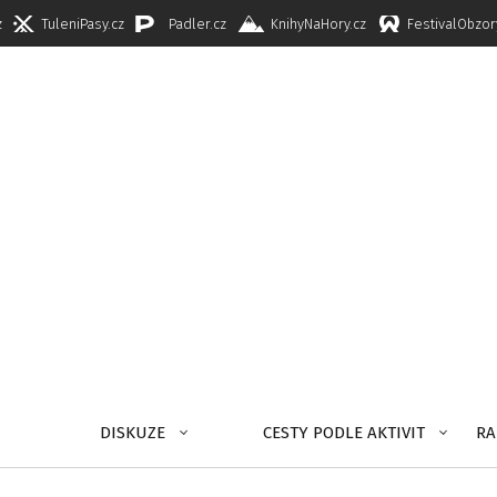
z
TuleniPasy.cz
Padler.cz
KnihyNaHory.cz
FestivalObzor
DISKUZE
CESTY PODLE AKTIVIT
RA