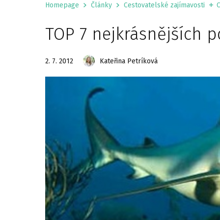
Homepage
Články
Cestovatelské zajímavosti
C
TOP 7 nejkrásnějších p
2. 7. 2012
Kateřina Petríková