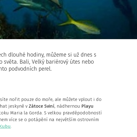
ech dlouhé hodiny, můžeme si už dnes s
 světa. Bali, Velký bariérový útes nebo
hto podvodních perel.
íte nořit pouze do moře, ale můžete vplout i do
hat jeskyně v
Zátoce Sviní
, nádhernou
Playu
oku Maria la Gorda. S velkou pravděpodobností
ohem více se o potápění na největším ostrovním
 Kubu
.