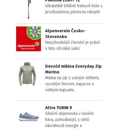
PINGUIN LIGHT TL
Ultralehké třídílné trekové hole s
prodlouženou pěnovou rukojetí.
Alpenverein Česko-
Slovensko
Nejvýhodnější členství je právě
v této oficiální sekci
Devold mikina Everyday Zip
Merino
Mikina na zip s volným střihem,
vysokým límcem, kapucou a
velkými kapsami.
Altra TORIN 9
Silniční objemovka v novém
hávu, pohodlnější, s větší
návratností energie a