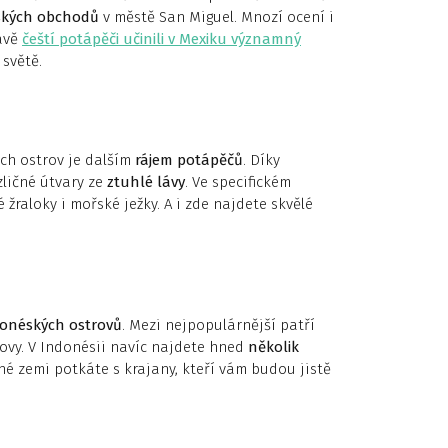
ských obchodů
v městě San Miguel. Mnozí ocení i
rávě
čeští potápěči učinili v Mexiku významný
 světě.
ch ostrov je dalším
rájem potápěčů
. Díky
ičné útvary ze
ztuhlé lávy
. Ve specifickém
raloky i mořské ježky. A i zde najdete skvělé
donéských ostrovů
. Mezi nejpopulárnější patří
rovy. V Indonésii navíc najdete hned
několik
ené zemi potkáte s krajany, kteří vám budou jistě