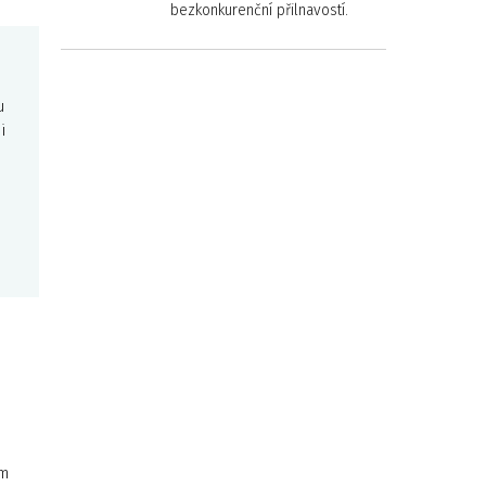
bezkonkurenční přilnavostí.
u
i
em