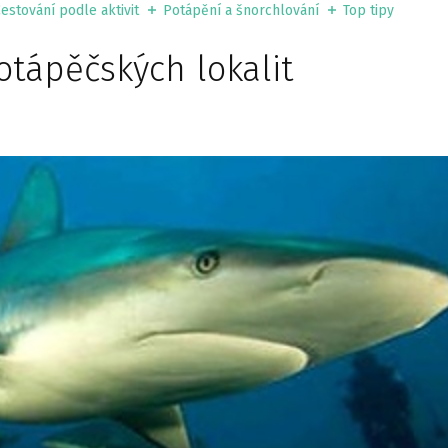
estování podle aktivit
Potápění a šnorchlování
Top tipy
otápěčských lokalit