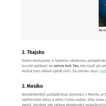
Na Ku
2. Thajsko
Dobře dostupnou a nadmíru oblíbenou potápěčskou 
turisté vydávají na
ostrov Koh Tao
, kde touží po s
možná tuto oblast úplně zničí. Za zmínku stojí i
po
3. Mexiko
Nejoblíbenější potápěčskou destinací v Mexiku je
nádhernými útesy a velmi čistou vodou. Díky tomu j
metrů. Najdete zde celkem devatenáct populárních 