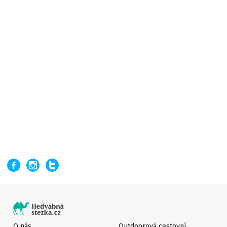
O nás
Outdoorová cestovní