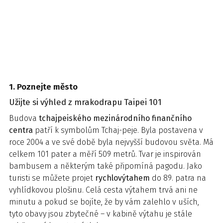
1. Poznejte město
Užijte si výhled z mrakodrapu Taipei 101
Budova
tchajpeiského mezinárodního finančního
centra
patří k symbolům Tchaj-peje. Byla postavena v
roce 2004 a ve své době byla nejvyšší budovou světa. Má
celkem 101 pater a měří 509 metrů. Tvar je inspirován
bambusem a některým také připomíná pagodu. Jako
turisti se můžete projet
rychlovýtahem
do 89. patra na
vyhlídkovou plošinu. Celá cesta výtahem trvá ani ne
minutu a pokud se bojíte, že by vám zalehlo v uších,
tyto obavy jsou zbytečné – v kabině výtahu je stále