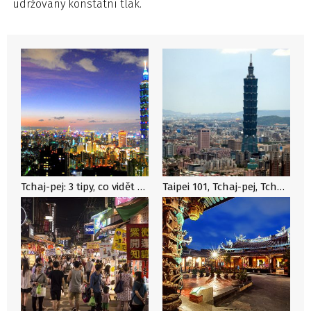
udržovaný konstatní tlak.
Tchaj-pej: 3 tipy, co vidět v největším městě ostrova Tchaj-wan
Taipei 101, Tchaj-pej, Tchai-wan