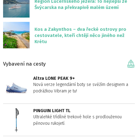
Region Lucernského jezera: To nejlepší ze
Švýcarska na překvapivě malém území
Kos a Zakynthos – dva řecké ostrovy pro
cestovatele, kteří chtějí něco jiného než
Krétu
Vybavení na cesty
Altra LONE PEAK 9+
Nová verze legendární boty se svěžím designem a
podrážkou Vibram je tu!
PINGUIN LIGHT TL
Ultralehké třídílné trekové hole s prodlouženou
pěnovou rukojetí.