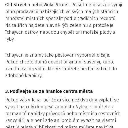
Old Street
a nebo
Wulai Street.
Po setmění se zde vyrojí
plno prodavačů nabízejících ve svých malých stáncích
množství místních specialit podle tradičních receptů.
Na talířích najdete hlavně rýži, zeleninu a protože je
Tchajwan ostrov, nebudou chybět ani mořské plody a
ryby.
Tchajwan je známý také pěstování výborného
čaje
.
Pokud chcete domů dovézt originální suvenýr, kupte
kvalitní čaj na váhu, který si můžete nechat zabalit do
zdobené krabičky.
3. Podívejte se za hranice centra města
Pokud vás v Tchaj-peji čeká více než dva dny, vyplatí se
vyrazit na celý den pryč za město. Vybrat si můžete z
rozmanité nabídky průvodců nebo místních cestovních
kanceláří, ale není zde ani problém vyrazit na vlastní
pěst. V relativní blízkosti od města můžete navštívit