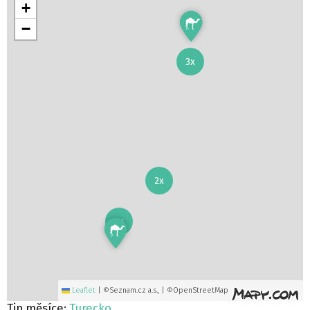
+
−
3x
2x
2x
Leaflet
|
©Seznam.cz a.s., | ©OpenStreetMap
Tip měsíce:
Turecko