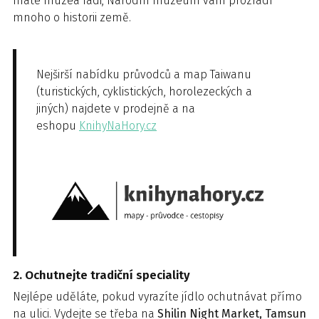
máte muzea rádi, Národní muzeum vám prozradí
mnoho o historii země.
Nejširší nabídku průvodců a map Taiwanu
(turistických, cyklistických, horolezeckých a
jiných) najdete v prodejně a na
eshopu
KnihyNaHory.cz
2. Ochutnejte tradiční speciality
Nejlépe uděláte, pokud vyrazíte jídlo ochutnávat přímo
na ulici. Vydejte se třeba na
Shilin Night Market, Tamsun