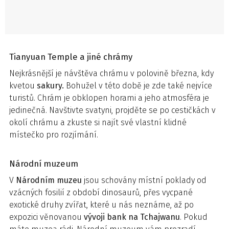
Tianyuan Temple a jiné chrámy
Nejkrásnější je návštěva chrámu v polovině března, kdy
kvetou
sakury.
Bohužel v této době je zde také nejvíce
turistů. Chrám je obklopen horami a jeho atmosféra je
jedinečná. Navštivte svatyni, projděte se po cestičkách v
okolí chrámu a zkuste si najít své vlastní klidné
místečko pro rozjímání.
Národní muzeum
V
Národním muzeu
jsou schovány místní poklady od
vzácných fosilií z období dinosaurů, přes vycpané
exotické druhy zvířat, které u nás neznáme, až po
expozici věnovanou
vývoji bank na Tchajwanu
. Pokud