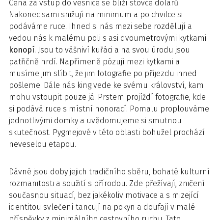
Cena za vstup do vesnice se blíží stovce dolarů.
Nakonec sami snižují na minimum a po chvilce si
podáváme ruce. Ihned si nás mezi sebe rozdělují a
vedou nás k malému poli s asi dvoumetrovými kytkami
konopí
. Jsou to vášniví kuřáci a na svou úrodu jsou
patřičně hrdí. Napřímeně pózují mezi kytkami a
musíme jim slíbit, že jim fotografie po příjezdu ihned
pošleme. Dále nás king vede ke svému království, kam
mohu vstoupit pouze já. Prstem projíždí fotografie, kde
si podává ruce s místní honorací. Pomalu proplouváme
jednotlivými domky a uvědomujeme si smutnou
skutečnost. Pygmejové v této oblasti bohužel prochází
neveselou etapou.
Dávné jsou doby jejich tradičního sběru, bohaté kulturní
rozmanitosti a soužití s přírodou. Zde přežívají, zničení
současnou situací, bez jakékoliv motivace a s mizející
identitou svlečení tancují na pokyn a doufají v malé
příspěvky z minimálního cestovního ruchu. Tato