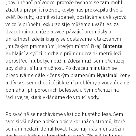
„povinného“ průvodce, protože bychom se tam mohli
ztratit a prý přijít i o život, kdyby nás překvapila divoká
zvěř. Do ruky, kromě vstupenek, dostáváme dvě syrová
vejce. V průběhu exkurze si je můžeme uvařit. Asi za
dvacet minut chůze a vyčerpávající přednášky o
unikátnosti zdejší krajiny se dostáváme k takzvaným
„mužským pramenům“, kterým místní říkají
Bintente
.
Bublající a syčící plocha o průměru cca 12 metrů leží
uprostřed hlubokých bažin. Zdejší muži sem přicházejí,
aby získali sílu a mužnost. Po dvaceti minutách se
přesouváme dále k ženským pramenům
Nyasimbi
. Ženy
a dívky si sem chodí léčit kožní problémy a voda údajně
pomáhá i při porodních bolestech. Nyní přichází na
řadu vejce, která vkládáme do vroucí vody.
Po svačině se necháváme vést do hustého lesa. Sem
tam si všímáme hbitých opic v korunách stromů, které
se nám nedaří identifikovat. Fascinují nás monstrózní