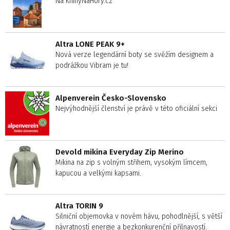
Na KnihyNaHory.cz
Altra LONE PEAK 9+
Nová verze legendární boty se svěžím designem a
podrážkou Vibram je tu!
Alpenverein Česko-Slovensko
Nejvýhodnější členství je právě v této oficiální sekci
Devold mikina Everyday Zip Merino
Mikina na zip s volným střihem, vysokým límcem,
kapucou a velkými kapsami.
Altra TORIN 9
Silniční objemovka v novém hávu, pohodlnější, s větší
návratností energie a bezkonkurenční přilnavostí.