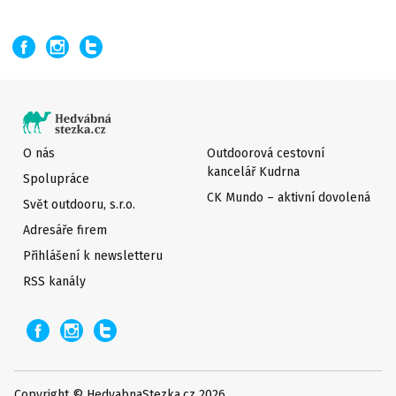
O nás
Outdoorová cestovní
kancelář Kudrna
Spolupráce
CK Mundo – aktivní dovolená
Svět outdooru, s.r.o.
Adresáře firem
Přihlášení k newsletteru
RSS kanály
Copyright © HedvabnaStezka.cz 2026