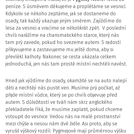
peníze. S úsměvem děkujeme a proplétáme se vesnicí.
Kdykoliv se někoho zeptáme, jak se dostaneme do
osady, tak každý ukazuje jiným směrem. Zajíždíme do
lesa za vesnici a vracíme se několikrát zpět. V poslední
chvíli narážíme na charismatického starce, který nás
tam prý zavede, pokud ho svezeme autem. S radostí
přikyvujeme a zastavujeme mu ještě doma, aby si
převlékl kalhoty. Nakonec se cesta ukázala celkem
jednoduchá, jen nás tam prostě místní nechtěli navést.
Hned jak vjíždíme do osady, okamžitě se na auto nalepí
děti a nechtějí nás pustit ven. Musíme prý počkat, až
přijde místní vůdce, který se po chvíli objevuje před
autem. S důležitostí ve tváři nám skrz anglického
překladatele říká, že musíme zaplatit, pokud chceme
vstoupit do vesnice. Vedou nás na malé prostranství
mezi chýše a nesou nám dvě židle. Asi proto, aby se
vyrušil výškový rozdíl. Pygmejové mají průměrnou výšku