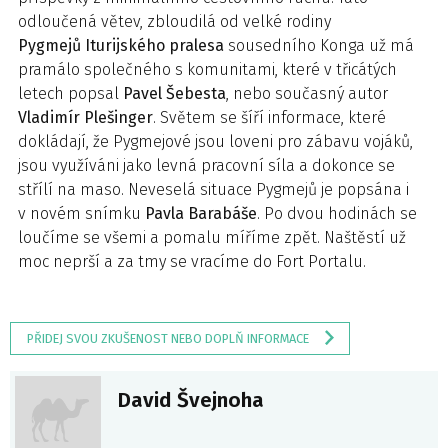
odloučená větev, zbloudilá od velké rodiny
Pygmejů Iturijského pralesa
sousedního Konga už má
pramálo společného s komunitami, které v třicátých
letech popsal
Pavel Šebesta
, nebo současný autor
Vladimír Plešinger
. Světem se šíří informace, které
dokládají, že Pygmejové jsou loveni pro zábavu vojáků,
jsou využíváni jako levná pracovní síla a dokonce se
střílí na maso. Neveselá situace Pygmejů je popsána i
v novém snímku
Pavla Barabáše
. Po dvou hodinách se
loučíme se všemi a pomalu míříme zpět. Naštěstí už
moc neprší a za tmy se vracíme do Fort Portalu.
PŘIDEJ SVOU ZKUŠENOST NEBO DOPLŇ INFORMACE
David Švejnoha