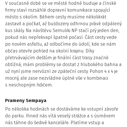
V současné době se ve městě hodně buduje a čínské
firmy staví rozsáhlé dopravní komunikace spojující
město s okolím. Během cesty musíme několikrát
zastavit a počkat, až buldozery odhrnou právě odpálený
kus skály. Na návštěvu Semuliki NP stačí prý jeden den,
pokud nás nepřekvapí špatné počasí. Část cesty vede
po novém asfaltu, až odbočíme do údolí, kde se nám
občas otevře pohled na okolní krajinu. Díky
přetrvávajícím dešťům je finální část trasy značně
obtížná, mám problémy se dostat z hlubokého bahna a
už nyní jsme nervózní ze zpáteční cesty. Pohon 4 x 4 je
mocný, ale zase nezvládne úplně vše v kombinaci
s neschopným řidičem.
Prameny Sempaya
Po několika hodinách se dostáváme ke vstupní závoře
do parku. Ihned nás vítá veselý strážce a s úsměvem
nás táhne do šedivé kanceláře. Platíme vstup a