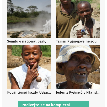
Semiluki national park, aneb není Pygmej jako Pygmej
Tamní Pygmejové nejsou takový, jak je známe z dokumentů, Uganda
Kouří téměř každý, Uganda
Jeden z Pygmejů v Ntandi, Uganda
Podívejte se na kompletní