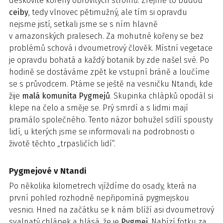
deskovité kořeny obrovitých stromů. Zřejmě to budou
ceiby
, tedy vlnovec pětimužný, ale tím si opravdu
nejsme jistí, setkali jsme se s ním hlavně
v amazonských pralesech. Za mohutné kořeny se bez
problémů schová i dvoumetrový člověk. Místní vegetace
je opravdu bohatá a každý botanik by zde našel své. Po
hodině se dostáváme zpět ke vstupní bráně a loučíme
se s průvodcem. Ptáme se ještě na vesničku Ntandi, kde
žije
malá komunita Pygmejů
. Skupinka chlápků opodál si
klepe na čelo a směje se. Prý smrdí a s lidmi mají
pramálo společného. Tento názor bohužel sdílí spousty
lidí, u kterých jsme se informovali na podrobnosti o
životě těchto „trpasličích lidí“.
Pygmejové v Ntandi
Po několika kilometrech vjíždíme do osady, která na
první pohled rozhodně nepřipomíná pygmejskou
vesnici. Hned na začátku se k nám blíží asi dvoumetrový
svalnatý chlápek a hlásá, že je
Pygmej
. Nabízí fotku za