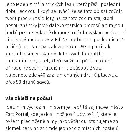
Je to jeden z mála afrických lesů, který přežil poslední
dobu ledovou. I když se uvádí, že se tato oblast začala
tvořit před 25 tisíci lety, naleznete zde místa, která
nesou známky ještě daleko starších procesů a tím jsou
horké prameny, které demonstrují obrovskou podzemní
sílu, která modelovala Rift Valley během posledních 14
miliónů let. Park byl založen roku 1993 a patří tak
k nejmladším v Ugandě. Toto vyvolalo konflikt
s místními obyvateli, kteří využívali půdu a okolní
přírodu ke svému tradičnímu způsobu života.
Naleznete zde 440 zaznamenaných druhů ptactva a
přes
50 druhů savců
.
Vše záleží na počasí
Ideálním výchozím místem je nepříliš zajímavé město
Fort Portal
, kde je dost možností ubytování, které je
ovšem předražené a my, jako většinou, stanujeme za
zlomek ceny na zahradě jednoho z místních hostelů.