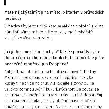
Máte nějaký tajný tip na místo, o kterém v průvodcích
nepíšou?
V
Mexico
City
je to určitě
Parque México
a okolní uličky a
náměstí. Mimo město mě okouzlily malé rybářské
vesničky v Mexickém zálivu.
Jak je to s mexickou kuchyní? Které speciality byste
doporučila k ochutnání a kolik chilli papriček je ještě
bezpečné množství pro Evropana?
Ahh, tak na toto téma bych dokázala hovořit hodiny!
Mám pocit, že spousta Evropanů nejdříve
mexické
kuchyni
nepřijde na chuť. Ale jakmile si zvyknou na
všudypřítomnou „vůni“ kukuřičných tortill a odváží se
ochutnat vše možné, je ruka v rukávu. Určitě doporučuji
ochutnat
enchiladas
, tortilly plněné masem, přelité
omáčkou a posypané sýrem. Výborné jsou různé druhy