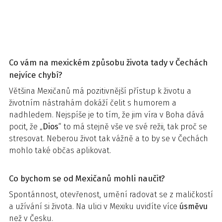
Co vám na mexickém způsobu života tady v Čechách
nejvíce chybí?
Většina Mexičanů má pozitivnější přístup k životu a
životním nástrahám dokáží čelit s humorem a
nadhledem. Nejspíše je to tím, že jim víra v Boha dává
pocit, že „
Dios
“ to má stejně vše ve své režii, tak proč se
stresovat. Neberou život tak vážně a to by se v Čechách
mohlo také občas aplikovat.
Co bychom se od Mexičanů mohli naučit?
Spontánnost, otevřenost, umění radovat se z maličkostí
a užívání si života. Na ulici v Mexiku uvidíte více
úsměvu
než v Česku.