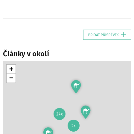
PŘIDAT PŘÍSPĚVEK
Články v okolí
+
−
24x
2x