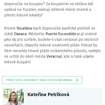
doporučila na koupání? Za koupáním se většina lidí
vydává na Yucatán, existují některé méně známé a
přesto krásné lokality?
Kromě
Yucatánu
bych doporučila pacifické pobřeží ve
státě
Oaxaca
. Městečko
Puerto Escondido
je již známé
jako ráj pro surfaře, budete-li však cestovat po okolních
vesničkách, objevíte krásné soukromé pláže. Pokud by
Vám nevadily tmavé pláže vulkanického původu, vydejte
se určitě do okolí města
Veracruz
, kde si také užijete
krásné koupání.
PŘIDEJ SVOU ZKUŠENOST NEBO DOPLŇ INFORMACE
Kateřina Petríková