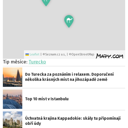
Leaflet
|
©Seznam.cz a.s., | ©OpenStreetMap
Tip měsíce:
Turecko
Do Turecka za poznáním i relaxem. Doporučení
několika krásných míst na jihozápadě země
Top 10 míst v Istanbulu
Úchvatná krajina Kappadokie: skály tu připomínají
obří údy