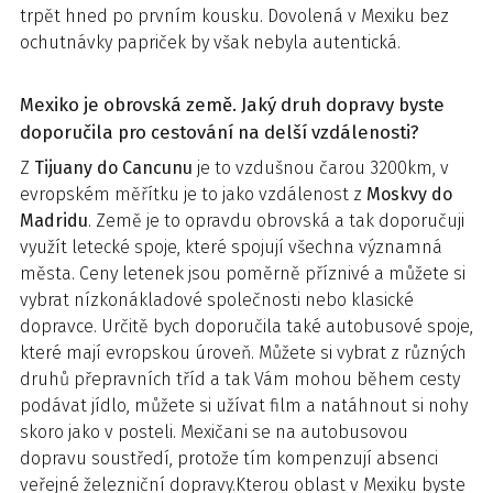
trpět hned po prvním kousku. Dovolená v Mexiku bez
ochutnávky papriček by však nebyla autentická.
Mexiko je obrovská země. Jaký druh dopravy byste
doporučila pro cestování na delší vzdálenosti?
Z
Tijuany do Cancunu
je to vzdušnou čarou 3200km, v
evropském měřítku je to jako vzdálenost z
Moskvy do
Madridu
. Země je to opravdu obrovská a tak doporučuji
využít letecké spoje, které spojují všechna významná
města. Ceny letenek jsou poměrně příznivé a můžete si
vybrat nízkonákladové společnosti nebo klasické
dopravce. Určitě bych doporučila také autobusové spoje,
které mají evropskou úroveň. Můžete si vybrat z různých
druhů přepravních tříd a tak Vám mohou během cesty
podávat jídlo, můžete si užívat film a natáhnout si nohy
skoro jako v posteli. Mexičani se na autobusovou
dopravu soustředí, protože tím kompenzují absenci
veřejné železniční dopravy.Kterou oblast v Mexiku byste