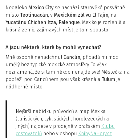
Nedaleko
Mexico City
se nachází starověké posvátné
místo
Teotihuacán
, v
Mexickém zálivu
El Tajín
, na
Yucatánu Chichen Itza, Palenque
. Mexiko je rozlehlá a
krásná země, zajímavých míst je tam spousta!
A jsou některé, které by mohli vynechat?
Mně osobně nenadchnul
Cancún
, připadá mi moc
umělý bez typické mexické atmosféry. To však
neznamená, že si tam někdo nenajde své! Městečka na
pobřeží pod Cancúnem jsou však krásná a
Tulum
je
nádherné místo.
Nejširší nabídku průvodců a map Mexika
(turistických, cyklistických, horolezeckých a
jiných) najdete v prodejně v pražském
Klubu
cestovatelů
nebo v eshopu
KnihyNaHory.cz