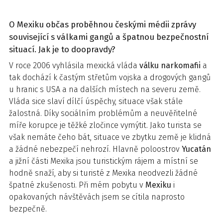
O Mexiku občas proběhnou českými médii zprávy
související s válkami gangů a špatnou bezpečnostní
situací. Jak je to doopravdy?
V roce 2006 vyhlásila mexická vláda
válku narkomafii
a
tak dochází k častým střetům vojska a drogových gangů
u hranic s USA a na dalších místech na severu země.
Vláda sice slaví dílčí úspěchy, situace však stále
žalostná. Díky sociálním problémům a neuvěřitelné
míře korupce je těžké zločince vymýtit. Jako turista se
však nemáte čeho bát, situace ve zbytku země je klidná
a žádné nebezpečí nehrozí. Hlavně poloostrov
Yucatán
a jižní části Mexika jsou turistickým rájem a místní se
hodně snaží, aby si turisté z Mexika neodvezli žádné
špatné zkušenosti. Při mém pobytu v
Mexiku
i
opakovaných návštěvách jsem se cítila naprosto
bezpečně.