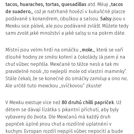
tacos, huaraches, tortas, quesadillas
atd. Miluji „
tacos
de suadero
„, což je natrhané hovězí v kukuřičné placce
podávané s koriandrem, cibulkou a salsou.
Salsy
jsou v
Mexiku sice pálivé, ale jsou podávané zvlášť. Můžete tedy
sami zvolit jaké množství a jaké salsy si na pokrm dáte.
Místní jsou velmi hrdí na omáčku „
mole
„, která se vaří
dlouhé hodiny ze směsi koření a čokolády. Já jsem jí na
chuť vůbec nepřišla. Mexičané to těžce nesli a tak mi
pravidelně nosili „to nejlepší mole od vlastní maminky“.
Stále čekali, že se konečně do omáčky zamiluji a ono nic.
Ale určitě tuto mexickou „svíčkovou“ zkuste!
V Mexiku existuje více než
80 druhů chilli papriček
. Už
dětem se dávají lízátka s pikantní příchutí, aby byly
vybaveny do života. Dle Mexičanů má každý druh
papriček úplně jinou chuť a rozdílné uplatnění v
kuchyni. Evropan rozdíl nejspíš vůbec nepocítí a bude