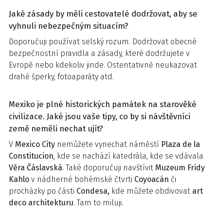
Jaké zásady by měli cestovatelé dodržovat, aby se
vyhnuli nebezpečným situacím?
Doporučuji používat selský rozum. Dodržovat obecné
bezpečnostní pravidla a zásady, které dodržujete v
Evropě nebo kdekoliv jinde. Ostentativně neukazovat
drahé šperky, fotoaparáty atd.
Mexiko je plné historických památek na starověké
civilizace. Jaké jsou vaše tipy, co by si návštěvníci
země neměli nechat ujít?
V
Mexico City
nemůžete vynechat náměstí
Plaza de la
Constitucion
, kde se nachází katedrála, kde se vdávala
Věra Čáslavská
. Také doporučuji navštívit
Muzeum Fridy
Kahlo
v nádherné bohémské čtvrti
Coyoacán
či
procházky po části
Condesa,
kde můžete obdivovat
art
deco architekturu
. Tam to miluji.