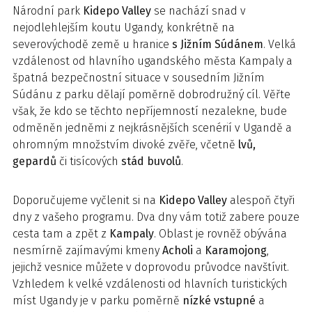
Národní park
Kidepo Valley
se nachází snad v
nejodlehlejším koutu Ugandy, konkrétně na
severovýchodě země u hranice
s Jižním Súdánem
. Velká
vzdálenost od hlavního ugandského města Kampaly a
špatná bezpečnostní situace v sousedním Jižním
Súdánu z parku dělají poměrně dobrodružný cíl. Věřte
však, že kdo se těchto nepříjemností nezalekne, bude
odměněn jedněmi z nejkrásnějších scenérií v Ugandě a
ohromným množstvím divoké zvěře, včetně
lvů,
gepardů
či tisícových
stád buvolů
.
Doporučujeme vyčlenit si na
Kidepo Valley
alespoň čtyři
dny z vašeho programu. Dva dny vám totiž zabere pouze
cesta tam a zpět z
Kampaly
. Oblast je rovněž obývána
nesmírně zajímavými kmeny
Acholi
a
Karamojong
,
jejichž vesnice můžete v doprovodu průvodce navštívit.
Vzhledem k velké vzdálenosti od hlavních turistických
míst Ugandy je v parku poměrně
nízké vstupné
a