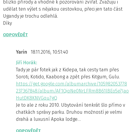
blízko přírody a vhodné k pozorování zvířat. Zvažuju i
udělat ten výlet s nějakou cestovkou, přeci jen tato část
Ugandy je trochu odlehlá.
Díky
ODPOVĚDĚT
Yarin
18.11.2016, 10:51:40
Jiří Horák:
Tady je pár fotek jak z Kidepa, tak cesty tam přes
Soroti, Kotido, Kaabong a zpět přes Kitgum, Gulu.
https://get.google.com/albumarchive/105982053778
237367848/album/AF1QipNe0NrLFRm8B61lBEo5e7Jao
HutDK8KNVGqu7gQ
Je to ale z roku 2010. Ubytování tenkrát šlo přímo v
chatkách správy parku. Druhou možností je velmi
drahá a luxusní Apoka lodge…
ODPOVĚDĚT