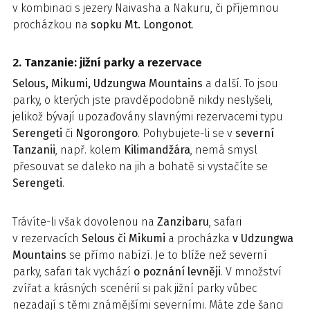
v kombinaci s jezery Naivasha a Nakuru, či příjemnou
procházkou na
sopku Mt. Longonot
.
2. Tanzanie: jižní parky a rezervace
Selous, Mikumi, Udzungwa Mountains
a další. To jsou
parky, o kterých jste pravděpodobně nikdy neslyšeli,
jelikož bývají upozaďovány slavnými rezervacemi typu
Serengeti
či
Ngorongoro
. Pohybujete-li se v
severní
Tanzanii
, např. kolem
Kilimandžára
, nemá smysl
přesouvat se daleko na jih a bohatě si vystačíte se
Serengeti
.
Trávíte-li však dovolenou na
Zanzibaru
, safari
v rezervacích
Selous či Mikumi
a procházka
v Udzungwa
Mountains
se přímo nabízí. Je to blíže než severní
parky, safari tak vychází
o poznání levněji
. V množství
zvířat a krásných scenérií si pak jižní parky vůbec
nezadají s těmi známějšími severními. Máte zde šanci