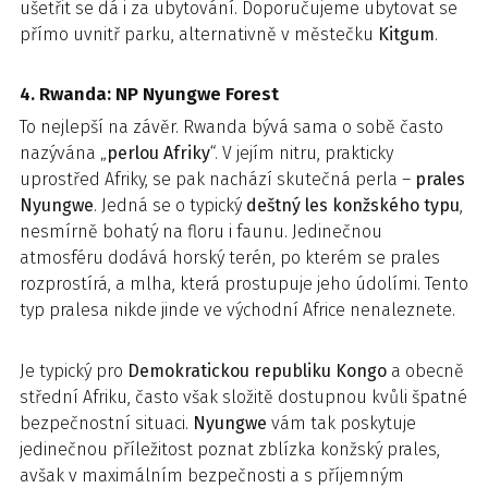
ušetřit se dá i za ubytování. Doporučujeme ubytovat se
přímo uvnitř parku, alternativně v městečku
Kitgum
.
4. Rwanda: NP Nyungwe Forest
To nejlepší na závěr. Rwanda bývá sama o sobě často
nazývána „
perlou Afriky
“. V jejím nitru, prakticky
uprostřed Afriky, se pak nachází skutečná perla –
prales
Nyungwe
. Jedná se o typický
deštný les konžského typu
,
nesmírně bohatý na floru i faunu. Jedinečnou
atmosféru dodává horský terén, po kterém se prales
rozprostírá, a mlha, která prostupuje jeho údolími. Tento
typ pralesa nikde jinde ve východní Africe nenaleznete.
Je typický pro
Demokratickou republiku Kongo
a obecně
střední Afriku, často však složitě dostupnou kvůli špatné
bezpečnostní situaci.
Nyungwe
vám tak poskytuje
jedinečnou příležitost poznat zblízka konžský prales,
avšak v maximálním bezpečnosti a s příjemným