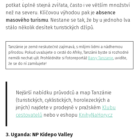
potkat úplně stejná zvířata, často i ve větším množství
než na severu. Klíčovou výhodou pak je
absence
masového turismu
. Nestane se tak, že by u jednoho lva
stálo několik desítek turistických džípů.
Tanzánie je země neskutečně zajímavá, s milými lidmi a nádhernou
přírodou. Pokud uvažujete o cestě do Afriky, Tanzánii byste si rozhodně
neměli nechat ujít. Prohlédněte si fotoreportáž
Barvy Tanzanie
, uvidíte,
že se do ní zamilujete!
Nejširší nabídku průvodců a map Tanzánie
(turistických, cyklistických, horolezeckých a
jiných) najdete v prodejně v pražském
Klubu
cestovatelů
nebo v eshopu
KnihyNaHory.cz
3. Uganda: NP Kidepo Valley