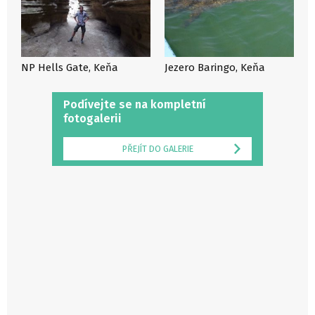
NP Hells Gate, Keňa
Jezero Baringo, Keňa
Podívejte se na kompletní
fotogalerii
PŘEJÍT DO GALERIE