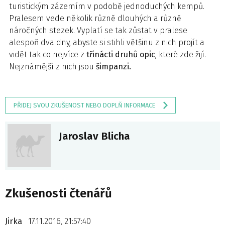
turistickým zázemím v podobě jednoduchých kempů.
Pralesem vede několik různě dlouhých a různě
náročných stezek. Vyplatí se tak zůstat v pralese
alespoň dva dny, abyste si stihli většinu z nich projít a
vidět tak co nejvíce z
třinácti druhů opic
, které zde žijí.
Nejznámější z nich jsou
šimpanzi.
PŘIDEJ SVOU ZKUŠENOST NEBO DOPLŇ INFORMACE
Jaroslav Blicha
Zkušenosti čtenářů
Jirka
17.11.2016, 21:57:40