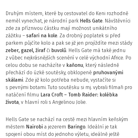
Druhým místem, které by cestovatel do Keni rozhodně
neměl vynechat, je národní park
Hells Gate
. Návštěvníci
zde za příznivou částku mají možnost unikátního
zážitku –
safari na kole
. Za drobný poplatek si před
parkem půjčíte kolo a pak se již jen projíždíte mezi stády
zeber, gazel, žiraf
či
buvolů
. Hells Gate má také jednu
z vůbec nejkrásnějších scenérií v celé východní Africe. Po
celou dobu se nacházíte v
kaňonu
, který následně
přechází do úzké soutěsky, obklopené
pruhovanými
skálami
. Zde již kolo potřeba nebude, vystačíte si
s pevnými botami. Tuto soutěsku si mj. vybrali filmaři pro
natáčení filmu
Lara Croft – Tomb Raider: kolébka
života
, v hlavní roli s Angelinou Jolie.
Hells Gate se nachází na cestě mezi hlavním keňským
městem
Nairobi
a jezerem
Baringo
. Ideální je tak
spojení obou míst do jednoho výletu, ideálně ještě