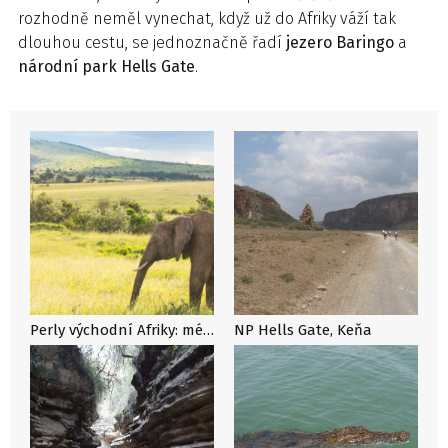
rozhodně neměl vynechat, když už do Afriky váží tak
dlouhou cestu, se jednoznačně řadí
jezero Baringo
a
národní park Hells Gate
.
Perly východní Afriky: méně známá a levnější místa
NP Hells Gate, Keňa