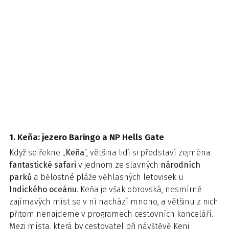
1. Keňa: jezero Baringo a NP Hells Gate
Když se řekne „
Keňa
“, většina lidí si představí zejména
fantastické safari
v jednom ze slavných
národních
parků
a bělostné pláže věhlasných letovisek u
Indického oceánu
. Keňa je však obrovská, nesmírně
zajímavých míst se v ní nachází mnoho, a většinu z nich
přitom nenajdeme v programech cestovních kanceláří.
Mezi místa, která by cestovatel při návštěvě Keni