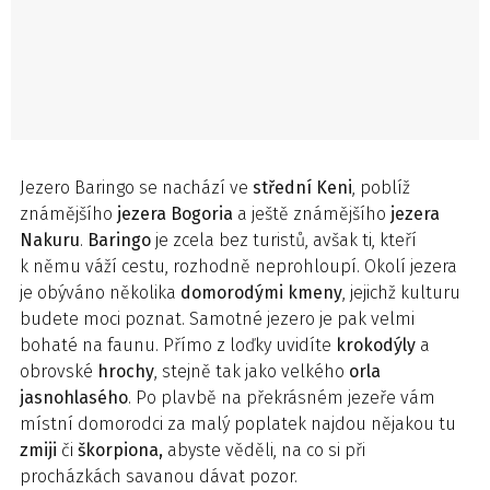
Jezero Baringo se nachází ve
střední Keni
, poblíž
známějšího
jezera Bogoria
a ještě známějšího
jezera
Nakuru
.
Baringo
je zcela bez turistů, avšak ti, kteří
k němu váží cestu, rozhodně neprohloupí. Okolí jezera
je obýváno několika
domorodými kmeny
, jejichž kulturu
budete moci poznat. Samotné jezero je pak velmi
bohaté na faunu. Přímo z loďky uvidíte
krokodýly
a
obrovské
hrochy
, stejně tak jako velkého
orla
jasnohlasého
. Po plavbě na překrásném jezeře vám
místní domorodci za malý poplatek najdou nějakou tu
zmiji
či
škorpiona,
abyste věděli, na co si při
procházkách savanou dávat pozor.