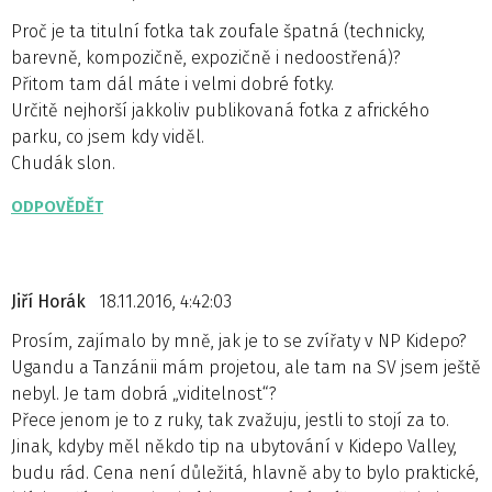
Proč je ta titulní fotka tak zoufale špatná (technicky,
barevně, kompozičně, expozičně i nedoostřená)?
Přitom tam dál máte i velmi dobré fotky.
Určitě nejhorší jakkoliv publikovaná fotka z afrického
parku, co jsem kdy viděl.
Chudák slon.
ODPOVĚDĚT
Jiří Horák
18.11.2016, 4:42:03
Prosím, zajímalo by mně, jak je to se zvířaty v NP Kidepo?
Ugandu a Tanzánii mám projetou, ale tam na SV jsem ještě
nebyl. Je tam dobrá „viditelnost“?
Přece jenom je to z ruky, tak zvažuju, jestli to stojí za to.
Jinak, kdyby měl někdo tip na ubytování v Kidepo Valley,
budu rád. Cena není důležitá, hlavně aby to bylo praktické,