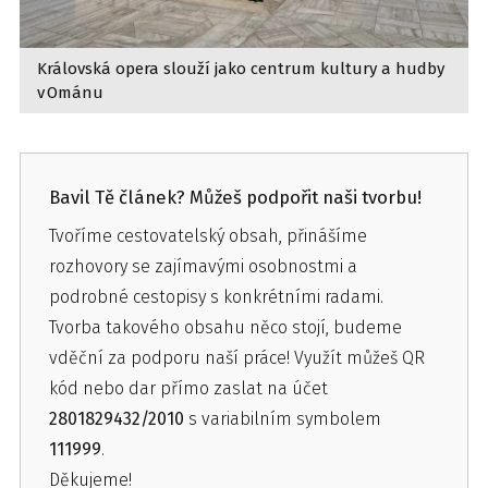
Královská opera slouží jako centrum kultury a hudby
v Ománu
Bavil Tě článek? Můžeš podpořit naši tvorbu!
Tvoříme cestovatelský obsah, přinášíme
rozhovory se zajímavými osobnostmi a
podrobné cestopisy s konkrétními radami.
Tvorba takového obsahu něco stojí, budeme
vděční za podporu naší práce! Využít můžeš QR
kód nebo dar přímo zaslat na účet
2801829432/2010
s variabilním symbolem
111999
.
Děkujeme!