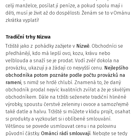
celý manželce, posílat jí peníze, a pokud spolu mají i
děti, musí je živit až do dospělosti. Ženám se to v Ománu
zkrátka vyplatí!
Tradiční trhy Nizwa
Tržiště jako z pohádky zažijete v
Nizwě
. Obchodníci se
předhánějí, kdo má lepší ovci, kozu, krávu nebo
velblouda a snaží se je prodat. Vodí zvěř dokola na
provázku, ukazují ji a žádají co nejvyšší cenu.
Nejlepšího
obchodníka potom poznáte podle počtu provázků na
rameni
, s nimiž se hrdě chlubí. Znamená to, že daný
obchodník prodal nejvíc kvalitních zvířat a že je skvělým
obchodníkem. Dále na tržišti seženete tradiční hliněné
výrobky, spoustu čerstvé zeleniny i ovoce a samozřejmě
také datle a halvu. Tržiště si můžete v klidu projít, osahat
si produkty a vyzkoušet si i oblíbené smlouvání.
Většinou se povede usmlouvat cenu i na polovinu
původní částky.
Ománci rádi smlouvají
. Nebojte se tedy