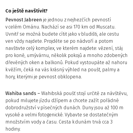
Co ještě navštívit?
Pevnost Jabreen
je jednou z nejhezčích pevností
v celém Ománu. Nachází se asi 170 km od Muscatu.
Uvnitř se možná budete cítit jako v bludišti, ale cestu
ven vždy najdete. Projděte se po nádvoří a potom
navštivte celý komplex, ve kterém najdete: vězení, stáj
pro koně, umývárnu, několik pokojů a mnoho zdobených
dřevěných oken a balkonů. Pokud vystoupáte až nahoru
k věžím, čeká na vás krásný výhled na poušť, palmy a
hory, kterými je pevnost obklopena.
Wahiba sands –
Wahibská poušť stojí určitě za návštěvu,
pokud milujete jízdu džípem a chcete zažít pořádné
dobrodružství v písečných dunách. Duny jsou až 100 m
vysoké a velmi fotogenické. Vybavte se dostatečným
množstvím vody a času. Cesta k dunám trvá cca 3
hodiny.