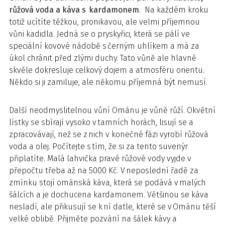
růžová voda a káva s kardamonem
. Na každém kroku
totiž ucítíte těžkou, pronikavou, ale velmi příjemnou
vůni kadidla. Jedná se o pryskyřici, která se pálí ve
speciální kovové nádobě s černým uhlíkem a má za
úkol chránit před zlými duchy. Tato vůně ale hlavně
skvěle dokresluje celkový dojem a atmosféru orientu.
Někdo si ji zamiluje, ale někomu příjemná být nemusí.
Další neodmyslitelnou vůní Ománu je vůně růží. Okvětní
lístky se sbírají vysoko v tamních horách, lisují se a
zpracovávají, než se z nich v konečné fázi vyrobí růžová
voda a olej. Počítejte s tím, že si za tento suvenýr
připlatíte. Malá lahvička pravé růžové vody vyjde v
přepočtu třeba až na 5000 Kč. V neposlední řadě za
zmínku stojí ománská káva, která se podává v malých
šálcích a je dochucena kardamonem. Většinou se káva
nesladí, ale přikusují se k ní datle, které se v Ománu těší
velké oblibě. Přijměte pozvání na šálek kávy a