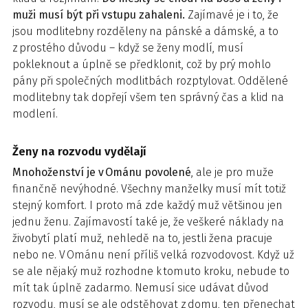
muži musí být při vstupu zahaleni.
Zajímavé je i to, že
jsou modlitebny rozděleny na pánské a dámské, a to
z prostého důvodu – když se ženy modlí, musí
pokleknout a úplně se předklonit, což by prý mohlo
pány při společných modlitbách rozptylovat. Oddělené
modlitebny tak dopřejí všem ten správný čas a klid na
modlení.
Ženy na rozvodu vydělají
Mnohoženství je v Ománu povolené
, ale je pro muže
finančně nevýhodné. Všechny manželky musí mít totiž
stejný komfort. I proto má zde každý muž většinou jen
jednu ženu. Zajímavostí také je, že veškeré náklady na
živobytí platí muž, nehledě na to, jestli žena pracuje
nebo ne. V Ománu není příliš velká rozvodovost. Když už
se ale nějaký muž rozhodne k tomuto kroku, nebude to
mít tak úplně zadarmo. Nemusí sice udávat důvod
rozvodu, musí se ale odstěhovat z domu, ten přenechat