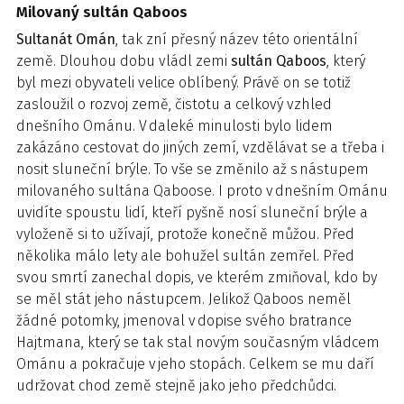
Milovaný sultán Qaboos
Sultanát Omán
, tak zní přesný název této orientální
země. Dlouhou dobu vládl zemi
sultán Qaboos
, který
byl mezi obyvateli velice oblíbený. Právě on se totiž
zasloužil o rozvoj země, čistotu a celkový vzhled
dnešního Ománu. V daleké minulosti bylo lidem
zakázáno cestovat do jiných zemí, vzdělávat se a třeba i
nosit sluneční brýle. To vše se změnilo až s nástupem
milovaného sultána Qaboose. I proto v dnešním Ománu
uvidíte spoustu lidí, kteří pyšně nosí sluneční brýle a
vyloženě si to užívají, protože konečně můžou. Před
několika málo lety ale bohužel sultán zemřel. Před
svou smrtí zanechal dopis, ve kterém zmiňoval, kdo by
se měl stát jeho nástupcem. Jelikož Qaboos neměl
žádné potomky, jmenoval v dopise svého bratrance
Hajtmana, který se tak stal novým současným vládcem
Ománu a pokračuje v jeho stopách. Celkem se mu daří
udržovat chod země stejně jako jeho předchůdci.