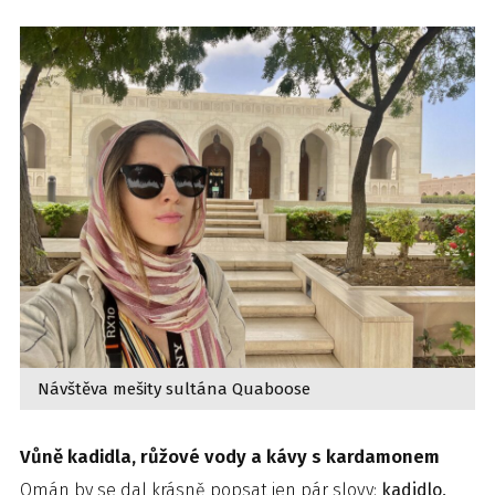
Návštěva mešity sultána Quaboose
Vůně kadidla, růžové vody a kávy s kardamonem
Omán by se dal krásně popsat jen pár slovy:
kadidlo,