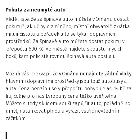
Pokuta za neumyté auto
Věděli jste, že za špinavé auto můžete v Ománu dostat
pokutu? Jak už bylo zmíněno, místní obyvatelé zkrátka
milují čistotu a pořádek a to se týká i dopravních
prostředků. Za špinavé auto můžete dostat pokutu v
přepočtu 600 Kč. Ve městě najdete spoustu mycích
boxů, kam policisté rovnou špinavá auta posílají.
Možná vás překvapí, že
v Ománu nenajdete žádné vlaky
,
hlavními dopravními prostředky jsou totiž autobusy a
auta. Cena benzínu se v přepočtu pohybuje asi 14 Kč za
litr, což je pro nás Evropany cena těžko uvěřitelná.
Můžete si tedy s klidem v duši zapůjčit auto, pořádně ho
umýt, natankovat plnou a vyrazit vstříc nevšedním
zážitkům.