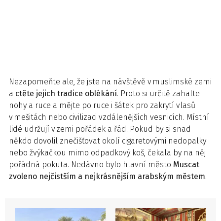
Nezapomeňte ale, že jste na návštěvě v muslimské zemi
a
ctěte jejich tradice oblékání
. Proto si určitě zahalte
nohy a ruce a mějte po ruce i šátek pro zakrytí vlasů
v mešitách nebo civilizaci vzdálenějších vesnicích. Místní
lidé udržují v zemi pořádek a řád. Pokud by si snad
někdo dovolil znečišťovat okolí cigaretovými nedopalky
nebo žvýkačkou mimo odpadkový koš, čekala by na něj
pořádná pokuta. Nedávno bylo hlavní město
Muscat
zvoleno nejčistším a nejkrásnějším arabským městem
.