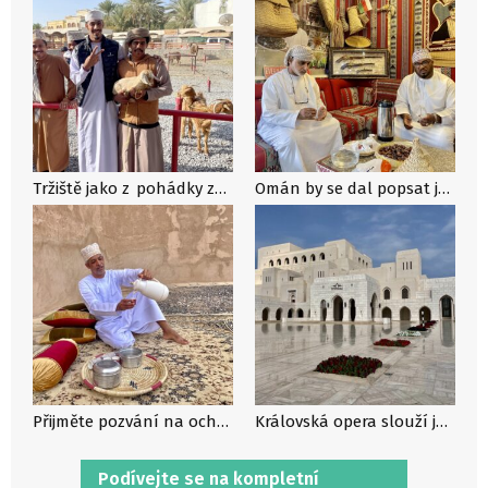
Tržiště jako z pohádky zažijete v Nizwě
Omán by se dal popsat jen pár slovy: kadidlo, růžová voda a káva s kardamonem.
Přijměte pozvání na ochutnávku tradiční kávy
Královská opera slouží jako centrum kultury a hudby v Ománu
Podívejte se na kompletní