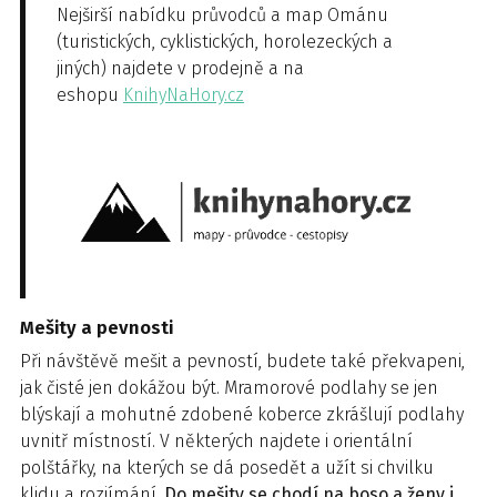
Nejširší nabídku průvodců a map Ománu
(turistických, cyklistických, horolezeckých a
jiných) najdete v prodejně a na
eshopu
KnihyNaHory.cz
Mešity a pevnosti
Při návštěvě mešit a pevností, budete také překvapeni,
jak čisté jen dokážou být. Mramorové podlahy se jen
blýskají a mohutné zdobené koberce zkrášlují podlahy
uvnitř místností. V některých najdete i orientální
polštářky, na kterých se dá posedět a užít si chvilku
klidu a rozjímání.
Do mešity se chodí na boso a ženy i