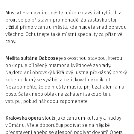
Muscat –
v hlavním městě můžete navštívit rybí trh a
projít se po přístavní promenádě. Za zastávku stojí i
tržiště přímo v centru města, kde najdete snad opravdu
všechno. Ochutnejte také místní speciality za příznivé
ceny.
Mešita sultána Qaboose
je skvostnou stavbou, kterou
obklopuje bílošedý mramor a květinové zahrady.
Najdete v ní obrovský křišťálový lustr a překrásný perský
koberec, který se vyráběl a uzlíčkoval několik let.
Nezapomeňte, že do mešity musíte přijít zahaleni a na
boso. Šátek nebo oblek na zahalení zakoupíte u
vstupu, pokud náhodou zapomenete.
Královská opera
slouží jako centrum kultury a hudby
v Ománu. Vřele doporučuji podívat se na nějaké
představení anebo se alespoň podívat dovnitř. Opera