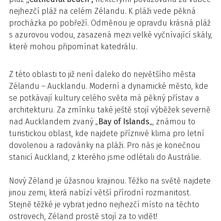
nejhezčí pláž na celém Zélandu. K pláži vede pěkná
procházka po pobřeží. Odměnou je opravdu krásná pláž
s azurovou vodou, zasazená mezi velké vyčnívající skály,
které mohou připomínat katedrálu.
Z této oblasti to již není daleko do největšího města
Zélandu – Aucklandu. Moderní a dynamické město, kde
se potkávají kultury celého světa má pěkný přístav a
architekturu. Za zmínku také ještě stojí výběžek severně
nad Aucklandem zvaný „
Bay of Islands
„, známou to
turistickou oblast, kde najdete příznivé klima pro letní
dovolenou a radovánky na pláži. Pro nás je konečnou
stanicí Auckland, z kterého jsme odlétali do Austrálie.
Nový Zéland je úžasnou krajinou. Těžko na světě najdete
jinou zemi, která nabízí větší přírodní rozmanitost.
Stejně těžké je vybrat jedno nejhezčí místo na těchto
ostrovech, Zéland prostě stojí za to vidět!