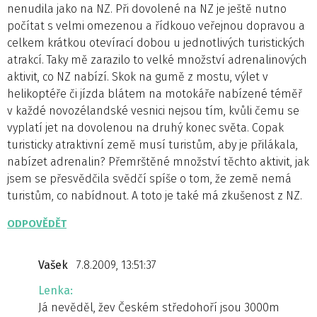
nenudila jako na NZ. Při dovolené na NZ je ještě nutno
počítat s velmi omezenou a řídkouo veřejnou dopravou a
celkem krátkou otevírací dobou u jednotlivých turistických
atrakcí. Taky mě zarazilo to velké množství adrenalinových
aktivit, co NZ nabízí. Skok na gumě z mostu, výlet v
helikoptéře či jízda blátem na motokáře nabízené téměř
v každé novozélandské vesnici nejsou tím, kvůli čemu se
vyplatí jet na dovolenou na druhý konec světa. Copak
turisticky atraktivní země musí turistům, aby je přilákala,
nabízet adrenalin? Přemrštěné množství těchto aktivit, jak
jsem se přesvědčila svědčí spíše o tom, že země nemá
turistům, co nabídnout. A toto je také má zkušenost z NZ.
ODPOVĚDĚT
Vašek
7.8.2009, 13:51:37
Lenka:
Já nevěděl, žev Českém středohoří jsou 3000m