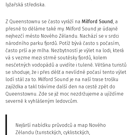
lyžařská střediska.
Z Queenstownu se často vyráží na
Milford Sound
, a
přesně to děláme také my. Milford Sound je údajně
nejhezčí mésto Nového Zélandu. Nachází se v srdci
národního parku fjordů. Potíž bývá často s počasím,
často prší a je mlha. Nezbytností je výlet na lodi, která
vá s vezme mezi strmé soutěsky fjordů, kolem
nesčetných vodopádů a uvidíte i tuleně. Většina turistů
se shoduje, že i přes déšť a nevlídné počasí tento výlet
lodí stál za to. Milford Sound je na naší trase trošku
zajíždka a takl trávíme další den na cestě zpět do
Queenstownu. Zde se již moc nezdržujeme a ujíždíme
severně k vyhlášeným ledovcům.
Nejširší nabídku průvodců a map Nového
Zélandu (turistických, cyklistických,