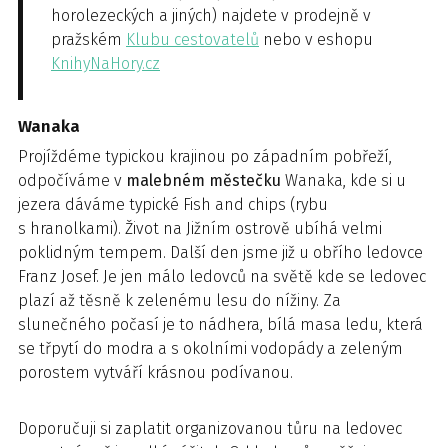
horolezeckých a jiných) najdete v prodejně v
pražském
Klubu cestovatelů
nebo v eshopu
KnihyNaHory.cz
Wanaka
Projíždéme typickou krajinou po západním pobřeží,
odpočíváme v
malebném městečku
Wanaka, kde si u
jezera dáváme typické Fish and chips (rybu
s hranolkami). Život na Jižním ostrově ubíhá velmi
poklidným tempem. Další den jsme již u obřího ledovce
Franz Josef. Je jen málo ledovců na světě kde se ledovec
plazí až těsně k zelenému lesu do nížiny. Za
slunečného počasí je to nádhera, bílá masa ledu, která
se třpytí do modra a s okolními vodopády a zeleným
porostem vytváří krásnou podívanou.
Doporučuji si zaplatit organizovanou tůru na ledovec