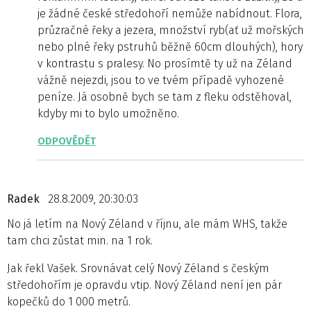
je žádné české středohoří nemůže nabídnout. Flora,
průzračné řeky a jezera, množství ryb(ať už mořských
nebo plné řeky pstruhů běžně 60cm dlouhých), hory
v kontrastu s pralesy. No prosímtě ty už na Zéland
vážně nejezdi, jsou to ve tvém případě vyhozené
peníze. Já osobně bych se tam z fleku odstěhoval,
kdyby mi to bylo umožněno.
ODPOVĚDĚT
Radek
28.8.2009, 20:30:03
No já letím na Nový Zéland v říjnu, ale mám WHS, takže
tam chci zůstat min. na 1 rok.
Jak řekl Vašek. Srovnávat celý Nový Zéland s českým
středohořím je opravdu vtip. Nový Zéland není jen pár
kopečků do 1 000 metrů.