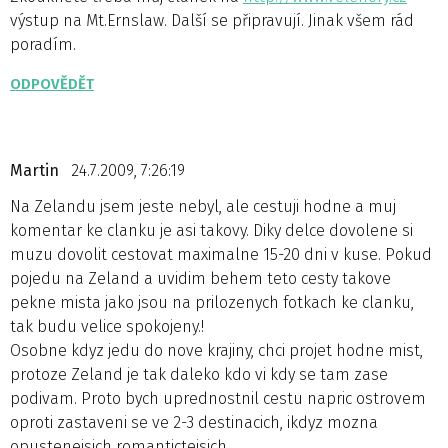
výstup na Mt.Ernslaw. Další se připravují. Jinak všem rád
poradím.
ODPOVĚDĚT
Martin
24.7.2009, 7:26:19
Na Zelandu jsem jeste nebyl, ale cestuji hodne a muj
komentar ke clanku je asi takovy. Diky delce dovolene si
muzu dovolit cestovat maximalne 15-20 dni v kuse. Pokud
pojedu na Zeland a uvidim behem teto cesty takove
pekne mista jako jsou na prilozenych fotkach ke clanku,
tak budu velice spokojeny.!
Osobne kdyz jedu do nove krajiny, chci projet hodne mist,
protoze Zeland je tak daleko kdo vi kdy se tam zase
podivam. Proto bych uprednostnil cestu napric ostrovem
oproti zastaveni se ve 2-3 destinacich, ikdyz mozna
opustenejsich romantictejsich.