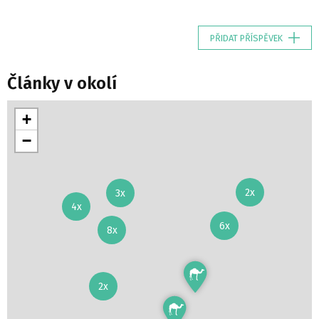
PŘIDAT PŘÍSPĚVEK
Články v okolí
+
−
2x
3x
4x
6x
8x
2x