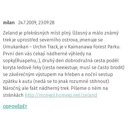
milan
24.7.2009, 23:09:28
Zeland je překrásných míst plný. Úžasný a málo známý
trek je uprostřed severního ostrova, jmenuje se
Umukarikari – Urchin Track, je v Kaimanawa Forest Parku.
První den vás čekají nádherné výhledy na
sopky(Ruapehu,..), druhý den dobrodružná cesta podél
koryta ledové řeky (cesta neexistuje, musí se často brodit)
se závěrečným výstupem na hřeben a noční sestup
zpátku k autu (nedá se to jinak rozumně stihnout).
Náročný, ale fakt nádherný trek. Píšeme o něm na
stránkách
http://mongol.homeip.net/zeland
ODPOVĚDĚT