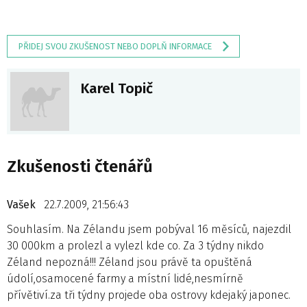
PŘIDEJ SVOU ZKUŠENOST NEBO DOPLŇ INFORMACE
Karel Topič
Zkušenosti čtenářů
Vašek
22.7.2009, 21:56:43
Souhlasím. Na Zélandu jsem pobýval 16 měsíců, najezdil
30 000km a prolezl a vylezl kde co. Za 3 týdny nikdo
Zéland nepozná!!! Zéland jsou právě ta opuštěná
údolí,osamocené farmy a místní lidé,nesmírně
přívětiví.za tři týdny projede oba ostrovy kdejaký japonec.