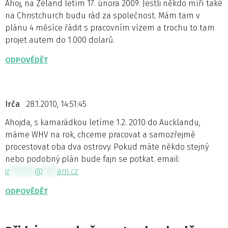
Ahoj, na Zéland letím 17. února 2009. Jestli někdo míří také
na Christchurch budu rád za společnost. Mám tam v
plánu 4 měsíce řádit s pracovním vízem a trochu to tam
projet autem do 1.000 dolarů.
ODPOVĚDĚT
Irča
28.1.2010, 14:51:45
Ahojda, s kamarádkou letíme 1.2. 2010 do Aucklandu,
máme WHV na rok, chceme pracovat a samozřejmě
procestovat oba dva ostrovy. Pokud máte někdo stejný
nebo podobný plán bude fajn se potkat. email:
ir
*******
@
****
am.cz
ODPOVĚDĚT