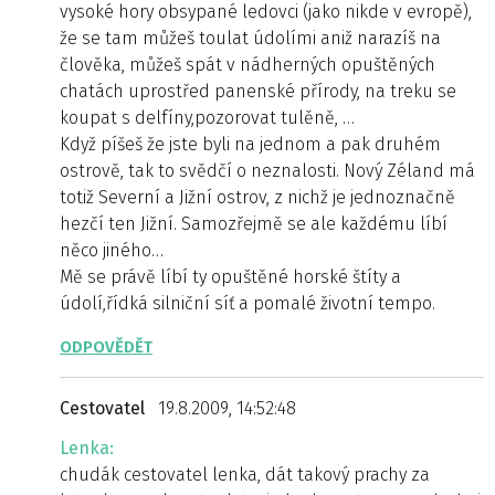
vysoké hory obsypané ledovci (jako nikde v evropě),
že se tam můžeš toulat údolími aniž narazíš na
člověka, můžeš spát v nádherných opuštěných
chatách uprostřed panenské přírody, na treku se
koupat s delfíny,pozorovat tulěně, …
Když píšeš že jste byli na jednom a pak druhém
ostrově, tak to svědčí o neznalosti. Nový Zéland má
totiž Severní a Jižní ostrov, z nichž je jednoznačně
hezčí ten Jižní. Samozřejmě se ale každému líbí
něco jiného…
Mě se právě líbí ty opuštěné horské štíty a
údolí,řídká silniční síť a pomalé životní tempo.
ODPOVĚDĚT
Cestovatel
19.8.2009, 14:52:48
Lenka:
chudák cestovatel lenka, dát takový prachy za