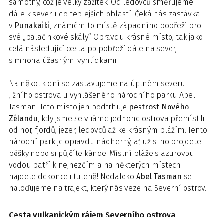
samotný, což je velký zážitek. Od ledovců směřujeme
dále k severu do teplejších oblastí. Čeká nás zastávka
v
Punakaiki
, známém to místě západního pobřeží pro
své „palačinkové skály“. Opravdu krásné místo, tak jako
celá následující cesta po pobřeží dále na sever,
s mnoha úžasnými vyhlídkami.
Na několik dní se zastavujeme na úplném severu
Jižního ostrova u vyhlášeného národního parku Abel
Tasman. Toto místo jen podtrhuje
pestrost Nového
Zélandu
, kdy jsme se v rámci jednoho ostrova přemístili
od hor, fjordů, jezer, ledovců až ke krásným plážím. Tento
národní park je opravdu nádherný, ať už si ho projdete
pěšky nebo si půjčíte kánoe. Místní pláže s azurovou
vodou patří k nejhezčím a na některých místech
najdete dokonce i tuleně! Nedaleko
Abel Tasman
se
naloďujeme na trajekt, který nás veze na Severní ostrov.
Cesta vulkanickým rájem Severního ostrova