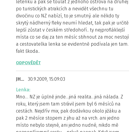
letenku a pak se toulat z jednoho ostrova na druhej
po turistických atrakcích a nevidět všechnu tu
divočinu co NZ nabízí, to je smutný. ale někdo ty
skrytý nádherný fleky neumí hledat, tak pak je určitě
lepší zůstat v českém středohoří.. ty nejprofláklejší
místa co se daj za ten měsíc stihnout za moc nestojí
a cestovatelka lenka se evidentně podívala jen tam.
fakt škoda..
ODPOVĚDĚT
JH...
30.9.2009, 15:09:03
Lenka:
Mno… NZ je úplně jinde…jiná realita…jiná nálada. Z
roku, který jsem tam strávil jsem byl 6 měsíců na
cestách. Nejdřív mix, pak dodávkou okolo jižáku a
pak 2 měsíce stopem z jihu až na vrch. ani jedno
místo nebylo stejné, ani jedno nudné, nikdo mě