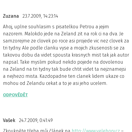
Zuzana
23.7.2009, 14:23:14
Ahoj, uplne souhlasim s pisatelkou Petrou a jejim
nazorem. Malokdo jede na Zeland zit na rok ci na dva. Je
samzorejme ze clovek po roce asi projede vic nez clovek za
tri tydny. Ale podle clanku vyse a mojich zkusenosti se za
takovou dobu da videt spousta krasnych mist tak jak autor
napsal. Take myslim pokud nekdo pojede na dovolenou
na Zeland na tri tydny tak bude chtit videt ta nejznamejsi
a nejhezci mista. Kazdopadne ten clanek lidem ukaze co
mohou od Zelandu cekat a to je asi jeho ucelem.
ODPOVĚDĚT
Vašek
24.7.2009, 0:41:49
Zkoukněte třeba můj článek na
http://www.velehory.cz
–