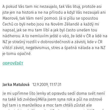
A pokud Vás tam nic nezaujalo, tak Vás lituji, protože asi
jste jen na historii a ne na přírodu a když Vás nezaujali ani
Maorové, tak Vám není pomoci. Já si píšu se spoustou
Čechů co byli nebo jsou na Novém Zélandě a každý mi
napsal, jak se mu tam líbí a jak byl často unešen tou
nádherou. A to nemluvím ještě o věci, že lidé v ČR a lidé na
NZ je strašný rozdíl v dobrosrdečnosti a závisti, kde v ČR
vítězí závist, negativismus, stres a špatná nálada a na NZ
je tomu opačně.
ODPOVĚDĚT
Jarka Matulová
12.9.2009, 11:17:31
Je mi upřímne líto lenky at opravdu sedí doma svět není
na také lidi zvědavý.Měla jsem syna rok a půl na ostrově
byl tam i s manželkou a moc tam chtěli zůstat ale