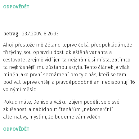
ODPOVĚDĚT
petrag
23.7.2009, 8:26:33
Ahoj, přestože mě Zéland teprve čeká, předpokládám, že
tři týdny jsou opravdu dosti okleštěná varianta a
cestovatel zřejmě vidí jen ta nejznámější místa, zatímco
ta nejkrásnější mu zůstanou skryta. Tento článek je však
míněn jako první seznámení pro ty z nás, kteří se tam
podívat teprve chtějí a pravděpodobně ani nedisponují 16
volnými měsíci.
Pokud máte, Deniso a Vašku, zájem podělit se o své
zkušenosti a nabídnout čtenářům „nekomerční“
alternativy, myslím, že budeme vám vděčni.
ODPOVĚDĚT