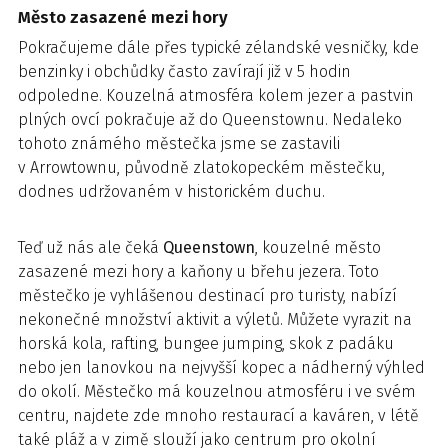
Město zasazené mezi hory
Pokračujeme dále přes typické zélandské vesničky, kde
benzinky i obchůdky často zavírají již v 5 hodin
odpoledne. Kouzelná atmosféra kolem jezer a pastvin
plných ovcí pokračuje až do Queenstownu. Nedaleko
tohoto známého městečka jsme se zastavili
v Arrowtownu, původně zlatokopeckém městečku,
dodnes udržovaném v historickém duchu.
Teď už nás ale čeká
Queenstown
, kouzelné město
zasazené mezi hory a kaňony u břehu jezera. Toto
městečko je vyhlášenou destinací pro turisty, nabízí
nekonečné množství aktivit a výletů. Můžete vyrazit na
horská kola, rafting, bungee jumping, skok z padáku
nebo jen lanovkou na nejvyšší kopec a nádherný výhled
do okolí. Městečko má kouzelnou atmosféru i ve svém
centru, najdete zde mnoho restaurací a kaváren, v létě
také pláž a v zimě slouží jako centrum pro okolní