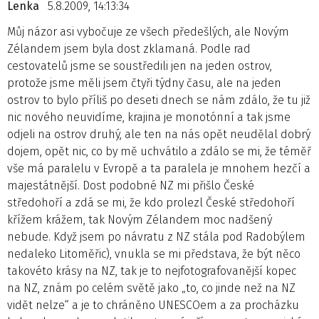
Lenka
5.8.2009, 14:13:34
Můj názor asi vybočuje ze všech předešlých, ale Novým
Zélandem jsem byla dost zklamaná. Podle rad
cestovatelů jsme se soustředili jen na jeden ostrov,
protože jsme měli jsem čtyři týdny času, ale na jeden
ostrov to bylo příliš po deseti dnech se nám zdálo, že tu již
nic nového neuvidíme, krajina je monotónní a tak jsme
odjeli na ostrov druhý, ale ten na nás opět neudělal dobrý
dojem, opět nic, co by mě uchvátilo a zdálo se mi, že téměř
vše má paralelu v Evropě a ta paralela je mnohem hezčí a
majestátnější. Dost podobné NZ mi přišlo České
středohoří a zdá se mi, že kdo prolezl České středohoří
křížem krážem, tak Novým Zélandem moc nadšený
nebude. Když jsem po návratu z NZ stála pod Radobýlem
nedaleko Litoměřic), vnukla se mi představa, že být něco
takovéto krásy na NZ, tak je to nejfotografovanější kopec
na NZ, znám po celém světě jako „to, co jinde než na NZ
vidět nelze“ a je to chráněno UNESCOem a za procházku