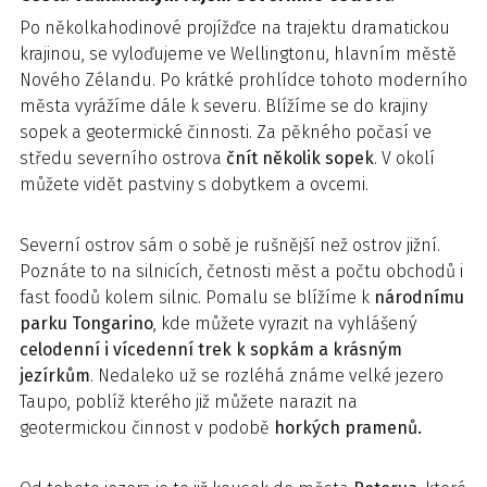
Po několkahodinové projížďce na trajektu dramatickou
krajinou, se vyloďujeme ve Wellingtonu, hlavním městě
Nového Zélandu. Po krátké prohlídce tohoto moderního
města vyrážíme dále k severu. Blížíme se do krajiny
sopek a geotermické činnosti. Za pěkného počasí ve
středu severního ostrova
čnít několik sopek
. V okolí
můžete vidět pastviny s dobytkem a ovcemi.
Severní ostrov sám o sobě je rušnější než ostrov jižní.
Poznáte to na silnicích, četnosti měst a počtu obchodů i
fast foodů kolem silnic. Pomalu se blížíme k
národnímu
parku Tongarino
, kde můžete vyrazit na vyhlášený
celodenní i vícedenní trek k sopkám a krásným
jezírkům
. Nedaleko už se rozléhá známe velké jezero
Taupo, poblíž kterého již můžete narazit na
geotermickou činnost v podobě
horkých pramenů.