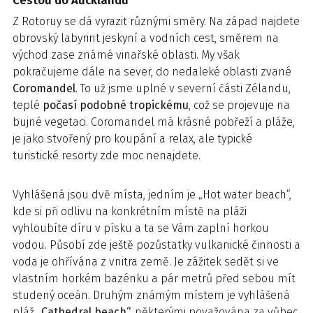
Cestou do Aucklandu
Z Rotoruy se dá vyrazit různými směry. Na západ najdete
obrovský labyrint jeskyní a vodních cest, směrem na
východ zase známé vinařské oblasti. My však
pokračujeme dále na sever, do nedaleké oblasti zvané
Coromandel
. To už jsme uplné v severní části Zélandu,
teplé
počasí podobné tropickému
, což se projevuje na
bujné vegetaci. Coromandel má krásné pobřeží a pláže,
je jako stvořený pro koupání a relax, ale typické
turistické resorty zde moc nenajdete.
Vyhlášená jsou dvě místa, jedním je „Hot water beach“,
kde si při odlivu na konkrétním místě na pláži
vyhloubíte díru v písku a ta se Vám zaplní horkou
vodou. Působí zde ještě pozůstatky vulkanické činnosti a
voda je ohřívána z vnitra země. Je zážitek sedět si ve
vlastním horkém bazénku a pár metrů před sebou mít
studený oceán. Druhým známým místem je vyhlášená
pláž
„Cathedral beach“,
některými považována za vůbec