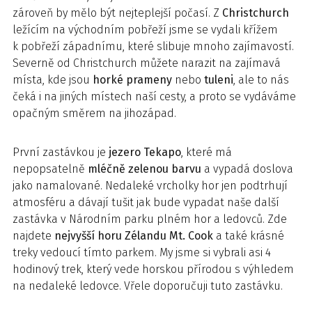
zároveň by mělo být nejteplejší počasí. Z
Christchurch
ležícím na východním pobřeží jsme se vydali křížem
k pobřeží západnímu, které slibuje mnoho zajímavostí.
Severně od Christchurch můžete narazit na zajímavá
místa, kde jsou
horké prameny
nebo
tuleni
, ale to nás
čeká i na jiných místech naší cesty, a proto se vydáváme
opačným směrem na jihozápad.
První zastávkou je
jezero Tekapo
, které má
nepopsatelně
mléčně zelenou barvu
a vypadá doslova
jako namalované. Nedaleké vrcholky hor jen podtrhují
atmosféru a dávají tušit jak bude vypadat naše další
zastávka v Národním parku plném hor a ledovců. Zde
najdete
nejvyšší horu Zélandu Mt. Cook
a také krásné
treky vedoucí tímto parkem. My jsme si vybrali asi 4
hodinový trek, který vede horskou přírodou s výhledem
na nedaleké ledovce. Vřele doporučuji tuto zastávku.