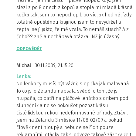
neznepříjemnil cestu – právě naopak. Když jsem
slezl z po 8 dnech z kopců a stopla mi mladá krásná
kočka tak jsem to nepochopil. po víc jak hodině jízdy
totálně opuštěnou krajinou jsem to nevydržel a
zeptal se jí jakto, že mě vzala. To nemáš strach? A z
čeho??? zněla nechápavá otázka…NZ je úžasný
ODPOVĚDĚT
Michal
30.11.2009, 21:15:20
Lenka:
No lenko ty musíš být vážně slepička jak malovaná.
To co jsi o Zélandu napsala svědčí o tom, že jsi
hlupaňa, co patří na plážové lehátko s drikem pod
slunečník a ne se pokoušet poznat krásu
čisté,lidskou rukou nedeformované přírody. Ztrávil
jsem na Zélandu 3 měsíce 11/08-02/09 a pokud
člověk není hloupý a nebude se řídit pouze
reklamními letáčky, tak si odveze takové zážitky, že ti