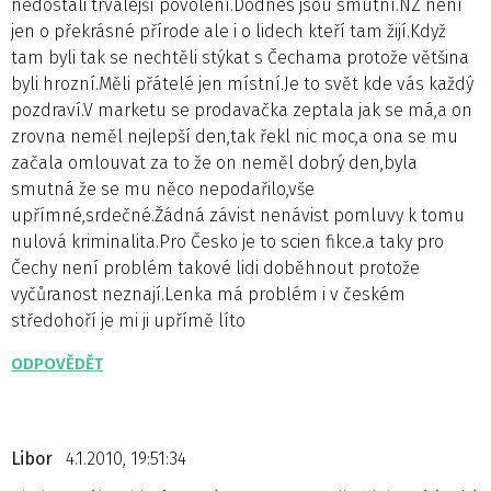
nedostali trvalejší povolení.Dodnes jsou smutní.NZ není
jen o překrásné přírode ale i o lidech kteří tam žijí.Když
tam byli tak se nechtěli stýkat s Čechama protože většina
byli hrozní.Měli přátelé jen místní.Je to svět kde vás každý
pozdraví.V marketu se prodavačka zeptala jak se má,a on
zrovna neměl nejlepší den,tak řekl nic moc,a ona se mu
začala omlouvat za to že on neměl dobrý den,byla
smutná že se mu něco nepodařilo,vše
upřímné,srdečné.Žádná závist nenávist pomluvy k tomu
nulová kriminalita.Pro Česko je to scien fikce.a taky pro
Čechy není problém takové lidi doběhnout protože
vyčůranost neznají.Lenka má problém i v českém
středohoří je mi ji upřímě líto
ODPOVĚDĚT
Libor
4.1.2010, 19:51:34