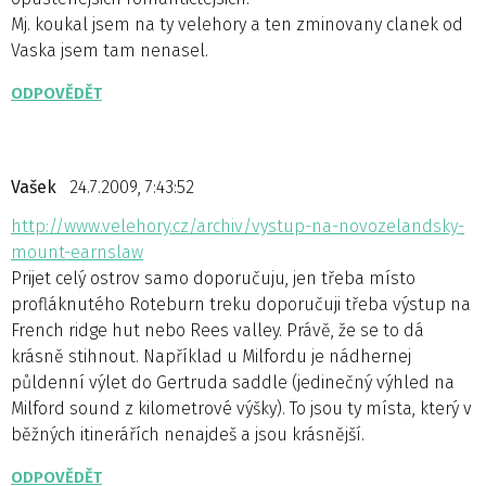
Mj. koukal jsem na ty velehory a ten zminovany clanek od
Vaska jsem tam nenasel.
ODPOVĚDĚT
Vašek
24.7.2009, 7:43:52
http://www.velehory.cz/archiv/vystup-na-novozelandsky-
mount-earnslaw
Prijet celý ostrov samo doporučuju, jen třeba místo
profláknutého Roteburn treku doporučuji třeba výstup na
French ridge hut nebo Rees valley. Právě, že se to dá
krásně stihnout. Například u Milfordu je nádhernej
půldenní výlet do Gertruda saddle (jedinečný výhled na
Milford sound z kilometrové výšky). To jsou ty místa, který v
běžných itinerářích nenajdeš a jsou krásnější.
ODPOVĚDĚT