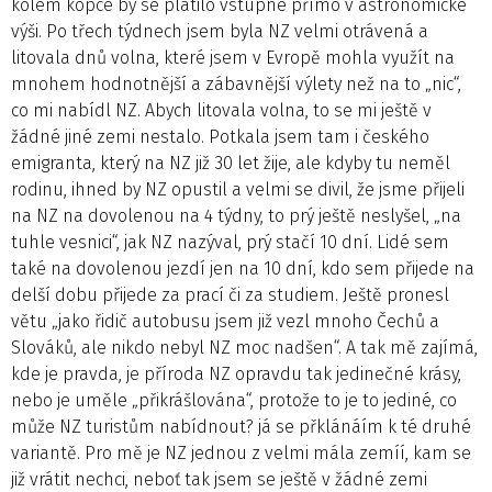
kolem kopce by se platilo vstupné přímo v astronomické
výši. Po třech týdnech jsem byla NZ velmi otrávená a
litovala dnů volna, které jsem v Evropě mohla využít na
mnohem hodnotnější a zábavnější výlety než na to „nic“,
co mi nabídl NZ. Abych litovala volna, to se mi ještě v
žádné jiné zemi nestalo. Potkala jsem tam i českého
emigranta, který na NZ již 30 let žije, ale kdyby tu neměl
rodinu, ihned by NZ opustil a velmi se divil, že jsme přijeli
na NZ na dovolenou na 4 týdny, to prý ještě neslyšel, „na
tuhle vesnici“, jak NZ nazýval, prý stačí 10 dní. Lidé sem
také na dovolenou jezdí jen na 10 dní, kdo sem přijede na
delší dobu přijede za prací či za studiem. Ještě pronesl
větu „jako řidič autobusu jsem již vezl mnoho Čechů a
Slováků, ale nikdo nebyl NZ moc nadšen“. A tak mě zajímá,
kde je pravda, je příroda NZ opravdu tak jedinečné krásy,
nebo je uměle „přikrášlována“, protože to je to jediné, co
může NZ turistům nabídnout? já se přklánáím k té druhé
variantě. Pro mě je NZ jednou z velmi mála zemíí, kam se
již vrátit nechci, neboť tak jsem se ještě v žádné zemi