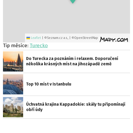
Leaflet
|
©Seznam.cz a.s., | ©OpenStreetMap
Tip měsíce:
Turecko
Do Turecka za poznáním i relaxem. Doporučení
několika krásných míst na jihozápadě země
Top 10 míst v Istanbulu
Úchvatná krajina Kappadokie: skály tu připomínají
obří údy