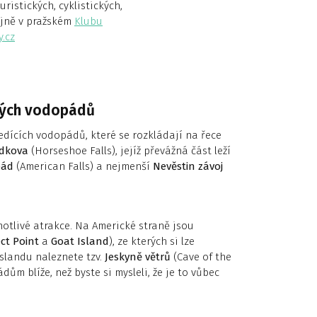
ristických, cyklistických,
ejně v pražském
Klubu
.cz
ských vodopádů
dících vodopádů, které se rozkládají na řece
dkova
(Horseshoe Falls), jejíž převážná část leží
pád
(American Falls) a nejmenší
Nevěstin závoj
otlivé atrakce. Na Americké straně jsou
ct Point
a
Goat Island
), ze kterých si lze
slandu naleznete tzv.
Jeskyně větrů
(Cave of the
ům blíže, než byste si mysleli, že je to vůbec