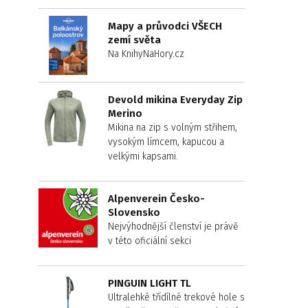
Mapy a průvodci VŠECH
zemí světa
Na KnihyNaHory.cz
Devold mikina Everyday Zip
Merino
Mikina na zip s volným střihem,
vysokým límcem, kapucou a
velkými kapsami.
Alpenverein Česko-
Slovensko
Nejvýhodnější členství je právě
v této oficiální sekci
PINGUIN LIGHT TL
Ultralehké třídílné trekové hole s