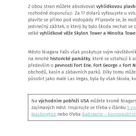
Z obou stran můžete absolvovat
vyhlídkovou plavb
rozhodně doporučuji. Za 17 dolarů vyfasujete u vs
plavíte se přímo pod vodopády. Připravte se, že mo
jedinečný zážitek, o který by bylo škoda nechat se
velké
vyhlídkové věže Skylon Tower a Minolta Towe
Město Niagara Falls však poskytuje svým návštěvník
na mnohé
historické památky
, které se vztahují k 
především o
pevnosti Fort Erie
,
Fort George
a
Fort N
obchodů, kasín a zábavních parků. Díky tomu můž
působit jako malé Las Vegas, byla by však škoda, k
Na
východním pobřeží USA
můžete kromě Niagars
zajímavých měst. Inspirujte se třeba v článku
5 v
Washington
nebo třeba
Baltimore – kosmopolitní