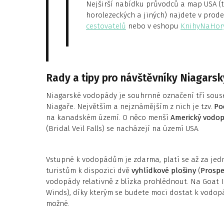
Nejširší nabídku průvodců a map USA (tu
horolezeckých a jiných) najdete v prod
cestovatelů
nebo v eshopu
KnihyNaHory
Rady a tipy pro návštěvníky Niagar
Niagarské vodopády je souhrnné označení tří souse
Niagaře. Největším a nejznámějším z nich je tzv.
Po
na kanadském území. O něco menší
Americký vodo
(Bridal Veil Falls) se nacházejí na území USA.
Vstupné k vodopádům je zdarma, platí se až za jedn
turistům k dispozici dvě
vyhlídkové plošiny
(
Prospe
vodopády relativně z blízka prohlédnout. Na Goat I
Winds), díky kterým se budete moci dostat k vodopád
možné.