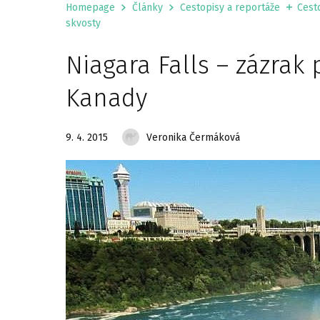
Homepage
Články
Cestopisy a reportáže
Cesto
skvosty
Niagara Falls – zázrak 
Kanady
9. 4. 2015
Veronika Čermáková