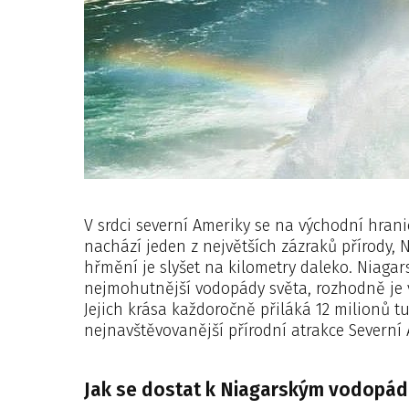
V srdci severní Ameriky se na východní hran
nachází jeden z největších zázraků přírody, N
hřmění je slyšet na kilometry daleko. Niagar
nejmohutnější vodopády světa, rozhodně je v
Jejich krása každoročně přiláká 12 milionů tu
nejnavštěvovanější přírodní atrakce Severní 
Jak se dostat k Niagarským vodopá