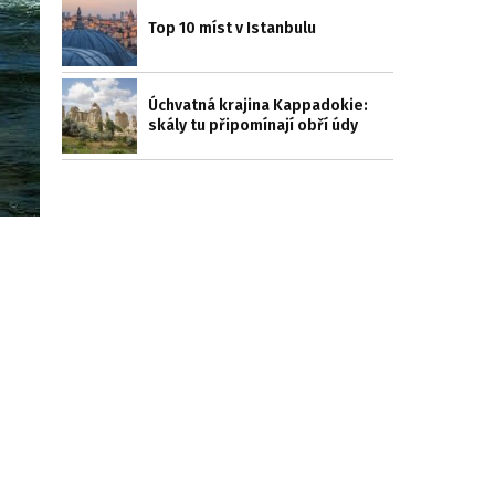
Top 10 míst v Istanbulu
Úchvatná krajina Kappadokie:
skály tu připomínají obří údy