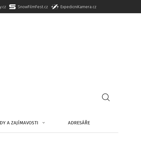
y.cz
SnowFilmFest.cz
ExpedicniKamera.cz
DY A ZAJÍMAVOSTI
ADRESÁŘE