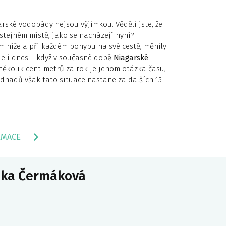
ské vodopády nejsou výjimkou. Věděli jste, že
stejném místě, jako se nacházejí nyní?
m níže a při každém pohybu na své cestě, měnily
je i dnes. I když v současné době
Niagarské
ěkolik centimetrů za rok je jenom otázka času,
dhadů však tato situace nastane za dalších 15
RMACE
ika Čermáková