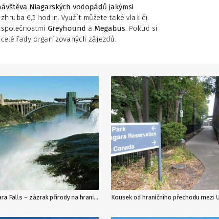
návštěva Niagarských vodopádů jakýmsi
 zhruba 6,5 hodin. Využít můžete také vlak či
d společnostmi
Greyhound
a
Megabus
. Pokud si
i celé řady organizovaných zájezdů.
Niagara Falls – zázrak přírody na hranici USA a Kanady