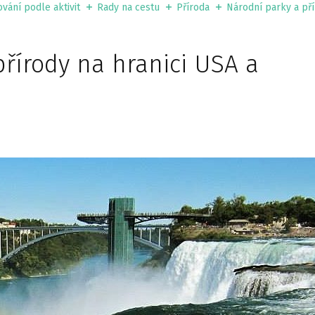
vání podle aktivit
Rady na cestu
Příroda
Národní parky a pří
přírody na hranici USA a