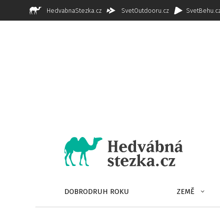
HedvabnaStezka.cz
SvetOutdooru.cz
SvetBehu.c
DOBRODRUH ROKU
ZEMĚ