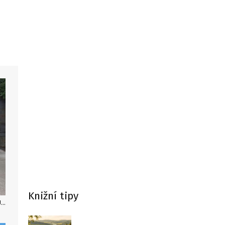
Knižní tipy
Kousek od hraničního přechodu mezi USA a Kanadou