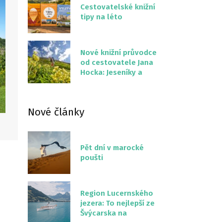
Cestovatelské knižní
tipy na léto
Nové knižní průvodce
od cestovatele Jana
Hocka: Jeseníky a
Severní stezka
Slovenskem
Nové články
Pět dní v marocké
poušti
Region Lucernského
jezera: To nejlepší ze
Švýcarska na