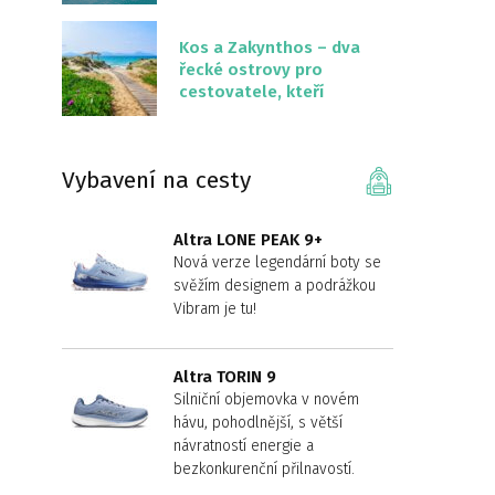
překvapivě malém
území
Kos a Zakynthos – dva
řecké ostrovy pro
cestovatele, kteří
chtějí něco jiného než
Krétu
Vybavení na cesty
Altra LONE PEAK 9+
Nová verze legendární boty se
svěžím designem a podrážkou
Vibram je tu!
Altra TORIN 9
Silniční objemovka v novém
hávu, pohodlnější, s větší
návratností energie a
bezkonkurenční přilnavostí.