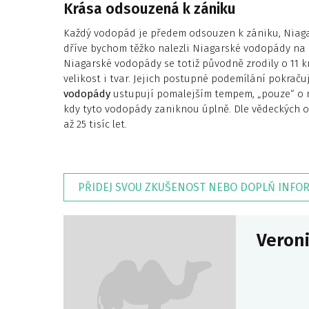
Krása odsouzená k zániku
Každý vodopád je předem odsouzen k zániku, Niagar
dříve bychom těžko nalezli Niagarské vodopády na 
Niagarské vodopády se totiž původně zrodily o 11 k
velikost i tvar. Jejich postupné podemílání pokraču
vodopády
ustupují pomalejším tempem, „pouze“ o n
kdy tyto vodopády zaniknou úplně. Dle vědeckých o
až 25 tisíc let.
PŘIDEJ SVOU ZKUŠENOST NEBO DOPLŇ INFO
Veron