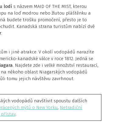
u lodí
s názvem MAID OF THE MIST, kterou
tupu na loď modrou nebo žlutou pláštěnku a
žná budete trošku promočení, přesto je to
 ochudit. Kanadská strana turistům nabízí dvě
r
.
ům i jiné atrakce. V okolí vodopádů narazíte
americko-kanadské válce v roce 1812. Jedná se
iagara
. Najdete zde i velké množství restaurací,
e na někoho oblast Niagarských vodopádů
vůli tomu jejich návštěvu zavrhnout.
kých vodopádů navštívit spoustu dalších
yvrácených mýtů o New Yorku
,
Netradiční
 přístav
.