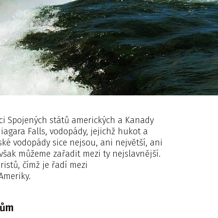
ici Spojených států amerických a Kanady
iagara Falls, vodopády, jejichž hukot a
ské vodopády sice nejsou, ani největší, ani
šak můžeme zařadit mezi ty nejslavnější.
ristů, čímž je řadí mezi
Ameriky.
dům