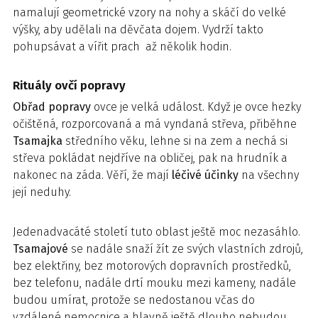
namalují geometrické vzory na nohy a skáčí do velké
výšky, aby udělali na děvčata dojem. Vydrží takto
pohupsávat a vířit prach až několik hodin.
Rituály ovčí popravy
Obřad popravy
ovce je velká událost. Když je ovce hezky
očištěná, rozporcovaná a má vyndaná střeva, přiběhne
Tsamajka
středního věku, lehne si na zem a nechá si
střeva pokládat nejdříve na obličej, pak na hrudník a
nakonec na záda. Věří, že mají
léčivé účinky
na všechny
její neduhy.
Jedenadvacáté století tuto oblast ještě moc nezasáhlo.
Tsamajové
se nadále snaží žít ze svých vlastních zdrojů,
bez elektřiny, bez motorových dopravních prostředků,
bez telefonu, nadále drtí mouku mezi kameny, nadále
budou umírat, protože se nedostanou včas do
vzdálené nemocnice a hlavně ještě dlouho nebudou