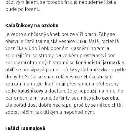
bázlivým lidem, se fotoaparát a já nebudeme líbit a
bude po focení…
Kalašnikovy na ozdobu
Je vedro a občasný vánek pouze víří prach. Záhy se
objevuje čistě tsamajská vesnice
Luka.
Malá, rozlehlá
vesnička v údolí obklopeném krasnými horami a
zelenajícími se stromy. Na velkém prostranství pod
korunami ohromných stromů se koná
místní jarmark
a
obilí se přesýpavá pomoci půlky vydlabané tykve z pytle
do pytle. Sešla se snad celá vesnice. Hrůzostrašně
koukám na muže, kteří mají přes ramena přehozeny
velké
kalašnikovy
a doufám, že je nepoužijí na mne. Po
pár dnech je mi jasné, že flinty jsou něco jako
ozdoba
,
ale pořád dost dobře nechápu, proč by se někdo chtěl
zdobit něčím tak těžkým a nepohodlným.
Fešáci Tsamajové