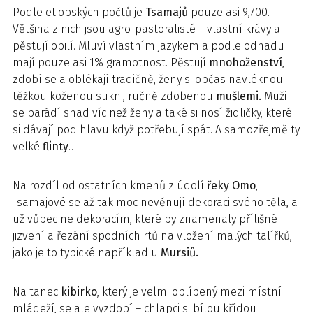
Podle etiopských počtů je
Tsamajů
pouze asi 9,700.
Většina z nich jsou agro-pastoralisté – vlastní krávy a
pěstují obilí. Mluví vlastním jazykem a podle odhadu
mají pouze asi 1% gramotnost. Pěstují
mnohoženství
,
zdobí se a oblékají tradičně, ženy si občas navléknou
těžkou koženou sukni, ručně zdobenou
mušlemi.
Muži
se parádí snad víc než ženy a také si nosí židličky, které
si dávají pod hlavu když potřebují spát. A samozřejmě ty
velké
flinty
…
Na rozdíl od ostatních kmenů z údolí
řeky Omo
,
Tsamajové se až tak moc nevěnují dekoraci svého těla, a
už vůbec ne dekoracím, které by znamenaly přílišné
jizvení a řezání spodních rtů na vložení malých talířků,
jako je to typické například u
Mursiů.
Na tanec
kibirko
, který je velmi oblíbený mezi místní
mládeží, se ale vyzdobí – chlapci si bílou křídou