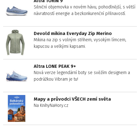
Altra TORIN 9
Silniční objemovka v novém hávu, pohodlnější, s větší
návratností energie a bezkonkurenční přilnavostí.
Devold mikina Everyday Zip Merino
Mikina na zip s volným střihem, vysokým límcem,
kapucou a velkými kapsami.
Altra LONE PEAK 9+
Nová verze legendární boty se svěžím designem a
podrážkou Vibram je tu!
Mapy a průvodci VŠECH zemí světa
Na KnihyNaHory.cz