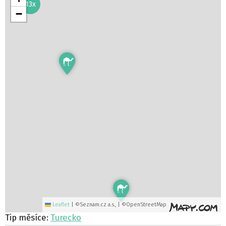
13x
−
Leaflet
|
©Seznam.cz a.s., | ©OpenStreetMap
Tip měsíce:
Turecko