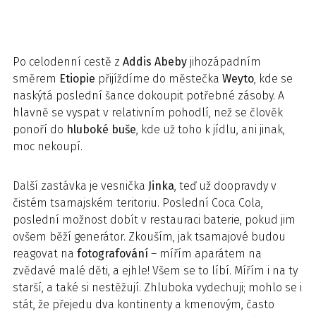
Po celodenní cestě z
Addis Abeby
jihozápadním
směrem
Etiopie
přijíždíme do městečka
Weyto
, kde se
naskýtá poslední šance dokoupit potřebné zásoby. A
hlavně se vyspat v relativním pohodlí, než se člověk
ponoří do
hluboké buše
, kde už toho k jídlu, ani jinak,
moc nekoupí.
Další zastávka je vesnička
Jinka
, teď už doopravdy v
čistém tsamajském teritoriu. Poslední Coca Cola,
poslední možnost dobít v restauraci baterie, pokud jim
ovšem běží generátor. Zkouším, jak tsamajové budou
reagovat na
fotografování
– mířím aparátem na
zvědavé malé děti, a ejhle! Všem se to líbí. Mířím i na ty
starší, a také si nestěžují. Zhluboka vydechuji; mohlo se i
stát, že přejedu dva kontinenty a kmenovým, často