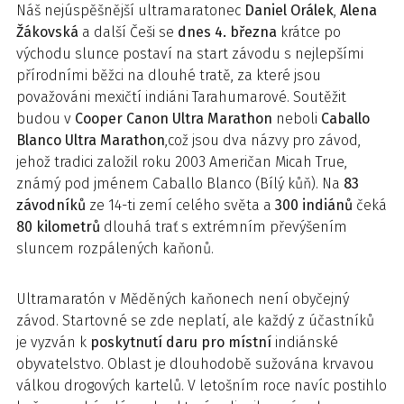
Náš nejúspěšnější ultramaratonec
Daniel Orálek
,
Alena
Žákovská
a další Češi se
dnes 4. března
krátce po
východu slunce postaví na start závodu s nejlepšími
přírodními běžci na dlouhé tratě, za které jsou
považováni mexičtí indiáni Tarahumarové. Soutěžit
budou v
Cooper Canon Ultra Marathon
neboli
Caballo
Blanco Ultra Marathon
,což jsou dva názvy pro závod,
jehož tradici založil roku 2003 Američan Micah True,
známý pod jménem Caballo Blanco (Bílý kůň). Na
83
závodníků
ze 14-ti zemí celého světa a
300 indiánů
čeká
80 kilometrů
dlouhá trať s extrémním převýšením
sluncem rozpálených kaňonů.
Ultramaratón v Měděných kaňonech není obyčejný
závod. Startovné se zde neplatí, ale každý z účastníků
je vyzván k
poskytnutí daru pro místní
indiánské
obyvatelstvo. Oblast je dlouhodobě sužována krvavou
válkou drogových kartelů. V letošním roce navíc postihlo