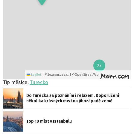
2x
Leaflet
|
©Seznam.cz a.s., | ©OpenStreetMap
Tip měsíce:
Turecko
Do Turecka za poznáním i relaxem. Doporučení
několika krásných míst na jihozápadě země
Top 10 míst v Istanbulu