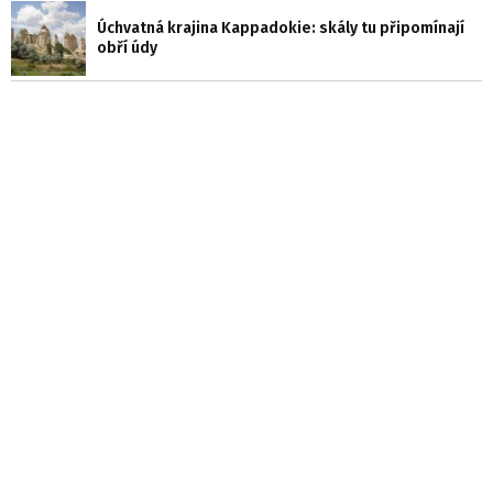
Úchvatná krajina Kappadokie: skály tu připomínají
obří údy