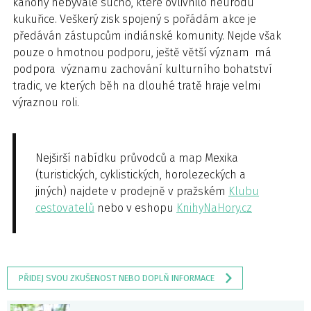
kaňony nebývalé sucho, které ovlivnilo neúrodu
kukuřice. Veškerý zisk spojený s pořádám akce je
předáván zástupcům indiánské komunity. Nejde však
pouze o hmotnou podporu, ještě větší význam má
podpora významu zachování kulturního bohatství
tradic, ve kterých běh na dlouhé tratě hraje velmi
výraznou roli.
Nejširší nabídku průvodců a map Mexika
(turistických, cyklistických, horolezeckých a
jiných) najdete v prodejně v pražském
Klubu
cestovatelů
nebo v eshopu
KnihyNaHory.cz
PŘIDEJ SVOU ZKUŠENOST NEBO DOPLŇ INFORMACE