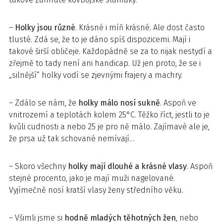
–
Holky jsou různé
. Krásné i míň krásné. Ale dost často
tlusté. Zdá se, že to je dáno spíš dispozicemi. Mají i
takové širší obličeje. Každopádně se za to nijak nestydí a
zřejmě to tady není ani handicap. Už jen proto, že se i
„silnější“ holky vodí se zjevnými frajery a machry.
– Zdálo se nám, že
holky málo nosí sukně
. Aspoň ve
vnitrozemí a teplotách kolem 25°C. Těžko říct, jestli to je
kvůli cudnosti a nebo 25 je pro ně málo. Zajímavé ale je,
že prsa už tak schované nemívají…
– Skoro všechny
holky mají dlouhé a krásné vlasy
. Aspoň
stejné procento, jako je mají muži nagelované.
Vyjímečně nosí kratší vlasy ženy středního věku.
– Všimli jsme si
hodně mladých těhotných žen
, nebo