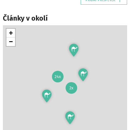
Články v okolí
+
−
24x
2x