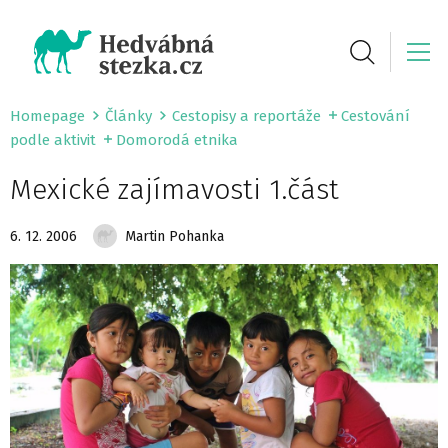
Homepage
Články
Cestopisy a reportáže
Cestování
podle aktivit
Domorodá etnika
Mexické zajímavosti 1.část
6. 12. 2006
Martin Pohanka