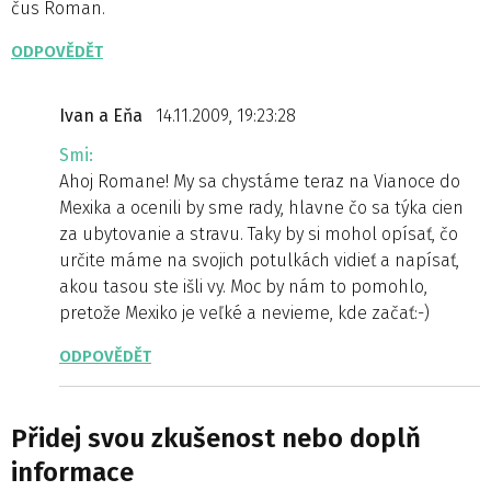
čus Roman.
ODPOVĚDĚT
Ivan a Eňa
14.11.2009, 19:23:28
Smi:
Ahoj Romane! My sa chystáme teraz na Vianoce do
Mexika a ocenili by sme rady, hlavne čo sa týka cien
za ubytovanie a stravu. Taky by si mohol opísať, čo
určite máme na svojich potulkách vidieť a napísať,
akou tasou ste išli vy. Moc by nám to pomohlo,
pretože Mexiko je veľké a nevieme, kde začať:-)
ODPOVĚDĚT
Přidej svou zkušenost nebo doplň
informace