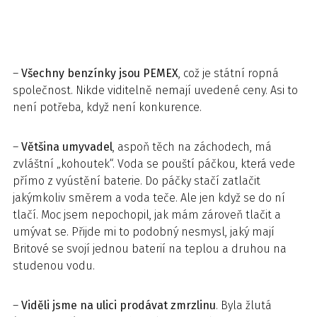
–
Všechny benzínky jsou PEMEX
, což je státní ropná
společnost. Nikde viditelně nemají uvedené ceny. Asi to
není potřeba, když není konkurence.
–
Většina umyvadel
, aspoň těch na záchodech, má
zvláštní „kohoutek“. Voda se pouští páčkou, která vede
přímo z vyústění baterie. Do páčky stačí zatlačit
jakýmkoliv směrem a voda teče. Ale jen když se do ní
tlačí. Moc jsem nepochopil, jak mám zároveň tlačit a
umývat se. Přijde mi to podobný nesmysl, jaký mají
Britové se svojí jednou baterií na teplou a druhou na
studenou vodu.
–
Viděli jsme na ulici prodávat zmrzlinu
. Byla žlutá