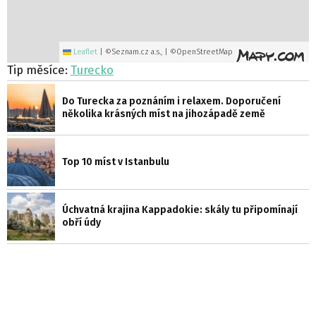
Leaflet
|
©Seznam.cz a.s., | ©OpenStreetMap
Tip měsíce:
Turecko
Do Turecka za poznáním i relaxem. Doporučení
několika krásných míst na jihozápadě země
Top 10 míst v Istanbulu
Úchvatná krajina Kappadokie: skály tu připomínají
obří údy