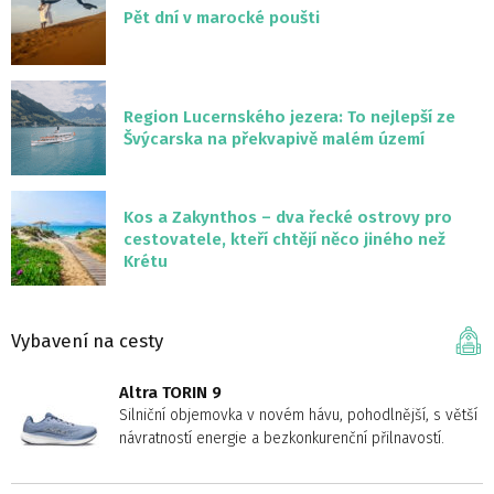
Pět dní v marocké poušti
Region Lucernského jezera: To nejlepší ze
Švýcarska na překvapivě malém území
Kos a Zakynthos – dva řecké ostrovy pro
cestovatele, kteří chtějí něco jiného než
Krétu
Vybavení na cesty
Altra TORIN 9
Silniční objemovka v novém hávu, pohodlnější, s větší
návratností energie a bezkonkurenční přilnavostí.