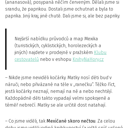
(ananasová), posypaná něčím červeným. Dělali jsme si
srandu, že paprikou. Dostali jsme ochutnat a byla to
paprika. Jiný kraj, jiné chutě. Dali jsme si, ale bez papriky.
Nejširší nabídku průvodců a map Mexika
(turistických, cyklistických, horolezeckých a
jiných) najdete v prodejně v pražském
Klubu
cestovatelů
nebo v eshopu
KnihyNaHory.cz
– Nikde jsme neviděli kočárky. Matky nosí děti buď v
náruči, nebo přivázané na těle v „ranečku“. Těžko říct,
jestli kočárky neznají, nemají na ně a nebo nechtějí.
Každopádně děti takto vypadají velmi spokojeně a
téměř nebrečí. Matky se ale určitě dost natahají.
– Co jsme viděli, tak
Mexičané skoro nečtou
. Za celou
dobu jsme viděli jediné knihkupectví (a ještě spíš určené