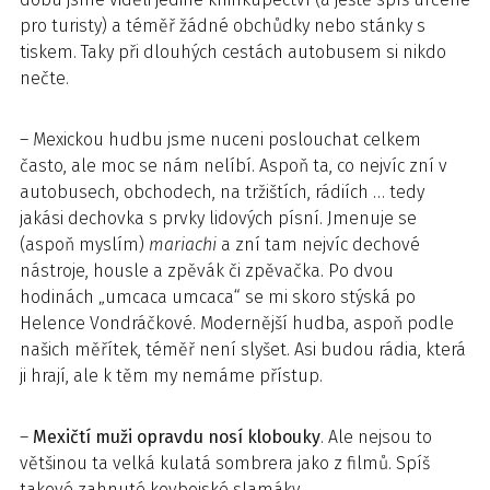
pro turisty) a téměř žádné obchůdky nebo stánky s
tiskem. Taky při dlouhých cestách autobusem si nikdo
nečte.
– Mexickou hudbu jsme nuceni poslouchat celkem
často, ale moc se nám nelíbí. Aspoň ta, co nejvíc zní v
autobusech, obchodech, na tržištích, rádiích … tedy
jakási dechovka s prvky lidových písní. Jmenuje se
(aspoň myslím)
mariachi
a zní tam nejvíc dechové
nástroje, housle a zpěvák či zpěvačka. Po dvou
hodinách „umcaca umcaca“ se mi skoro stýská po
Helence Vondráčkové. Modernější hudba, aspoň podle
našich měřítek, téměř není slyšet. Asi budou rádia, která
ji hrají, ale k těm my nemáme přístup.
–
Mexičtí muži opravdu nosí klobouky
. Ale nejsou to
většinou ta velká kulatá sombrera jako z filmů. Spíš
takové zahnuté kovbojské slamáky.