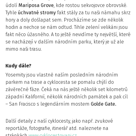
údolí
Mariposa Grove
, kde rostou sekvojovce obrovské.
Tyhle
úchvatné stromy
fakt stály za tu naši námahu skrz
hory a doly došlapat sem. Procházíme se zde několik
hodin a nechce se nám odtud. Tihle zelení velikáni jsou
fakt něco úžasného. A to ještě nevidíme ty největší, které
se nacházejí v dalším národním parku, který je už ale
mimo naši trasu.
Kudy dále?
Yosemity jsou vlastně naším posledním národním
parkem na trase a cyklocesta se pomalu chýlí do
závěrečné fáze. Čeká na nás ještě několik set kilometrů
západní Kalifornií, několik národních památek a pak cíl
– San Fracisco s legendárním mostem
Golde Gate.
Další detaily z naší cyklocesty, jako např. zvukové
reportáže, fotografie, itinerář atd. naleznete na
stránkách
www.cyklocestovani.cz