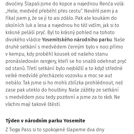
divočiny. Šlapali jsme do kopce a najednou Renča volá:
„Hele, medvěd přeběhl přes cestu“. Nevěřil jsem ji a
říkal jsem ji, že se jí to asi zdálo. Pak ale koukám do
okolních luk a lesa a najednou ho též vidím, jak si to
krásně peláší pryč. Byl to krásný pohled na tohoto
divokého vládce
Yosemitského národního parku
. Naše
druhé setkání s medvědem černým bylo v noci přímo
v kempu, kdy proběhl kousek od našeho stanu
pronásledován rangery, kteří se ho snažili odehnat pryč
od stanů. Třetí setkání bylo nejbližší a to když středně
velké medvídě přecházelo vozovku a moc se aut
nebálo. Tak jsme si ho mohli zblízka prohlédnout, než
zase pak uteklo do houštiny. Naše zážitky ze setkání
s medvědem jsou tedy pozitivní a jsme za to rádi. Ne
všichni mají takové štěstí.
Týden v národním parku Yosemite
Z Tioga Pass si to spokojeně šlapeme dva dny