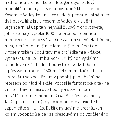
nádhernou krajinou kolem fotogenických žulových
monolitů a modrých jezer a postupně klesáme do
Yosemite Valley, kde nás čeká další pecka. Vlastně hned
dvě pecky. Již z kraje Yosemite Valley je k vidění
legendární
El Capitan
, nejvyšší žulový monolit světa,
jehož stěna je vysoká 1000m a láká od nepaměti
horolezce z celého světa. Dále za ním se tyčí
Half Dome
,
hora, která bude naším cílem další den. První den
v Yosemitském údolí trávíme projížďkami a krátkou
vycházkou na Columbia Rock. Druhý den vyrážíme
pohodově na 13 hodin dlouhý trek na Half Dome
s převýšením kolem 1500m. Celkem makačka do kopce
a v závěru se zpestřením v podobě popolézání na
řetězech po hladké skále. Počasí je fantastické a tak na
vrcholu trávíme asi dvě hodiny a stavíme tam
největšího kamenného mužíka. Má přes dva metry.
Takže pokud tam někdy někdo budete a uvidíte ho,
vzpomeňte si na nás. Další dny trávíme procházkami
kolem vodopádů a pak se přesouváme do vzdáleného