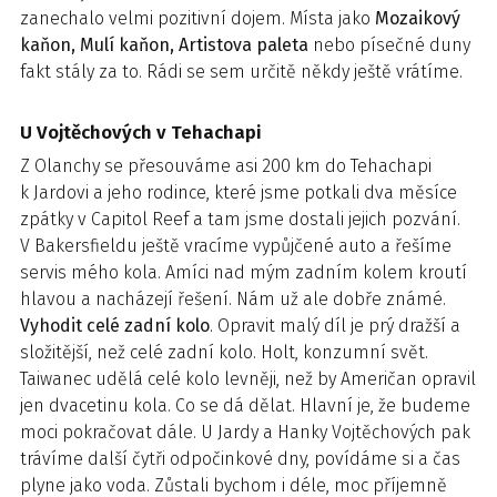
zanechalo velmi pozitivní dojem. Místa jako
Mozaikový
kaňon, Mulí kaňon, Artistova paleta
nebo písečné duny
fakt stály za to. Rádi se sem určitě někdy ještě vrátíme.
U Vojtěchových v Tehachapi
Z Olanchy se přesouváme asi 200 km do Tehachapi
k Jardovi a jeho rodince, které jsme potkali dva měsíce
zpátky v Capitol Reef a tam jsme dostali jejich pozvání.
V Bakersfieldu ještě vracíme vypůjčené auto a řešíme
servis mého kola. Amíci nad mým zadním kolem kroutí
hlavou a nacházejí řešení. Nám už ale dobře známé.
Vyhodit celé zadní kolo
. Opravit malý díl je prý dražší a
složitější, než celé zadní kolo. Holt, konzumní svět.
Taiwanec udělá celé kolo levněji, než by Američan opravil
jen dvacetinu kola. Co se dá dělat. Hlavní je, že budeme
moci pokračovat dále. U Jardy a Hanky Vojtěchových pak
trávíme další čytři odpočinkové dny, povídáme si a čas
plyne jako voda. Zůstali bychom i déle, moc příjemně