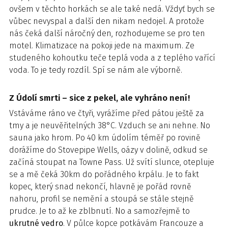
ovšem v těchto horkách se ale také nedá. Vždyť bych se
vůbec nevyspal a další den nikam nedojel. A protože
nás čeká další náročný den, rozhodujeme se pro ten
motel. Klimatizace na pokoji jede na maximum. Ze
studeného kohoutku teče teplá voda a z teplého vařící
voda. To je tedy rozdíl. Spí se nám ale výborně.
Z Údolí smrti – sice z pekel, ale vyhráno není!
Vstáváme ráno ve čtyři, vyrážíme před pátou ještě za
tmy a je neuvěřitelných 38°C. Vzduch se ani nehne. No
sauna jako hrom. Po 40 km údolím téměř po rovině
dorážíme do Stovepipe Wells, oázy v dolině, odkud se
začíná stoupat na Towne Pass. Už svítí slunce, otepluje
se a mě čeká 30km do pořádného krpálu. Je to fakt
kopec, který snad nekončí, hlavně je pořád rovně
nahoru, profil se nemění a stoupá se stále stejně
prudce. Je to až ke zblbnutí. No a samozřejmě to
ukrutné vedro
. V půlce kopce potkávám Francouze a