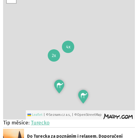
4x
2x
Leaflet
|
©Seznam.cz a.s., | ©OpenStreetMap
Tip měsíce:
Turecko
Do Turecka za poznáním i relaxem. Doporučení