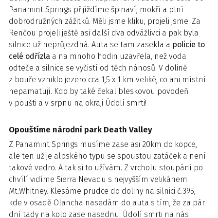
Panamint Springs přijíždíme špinaví, mokří a plní
dobrodružných zážitků. Měli jsme kliku, projeli jsme. Za
Renčou projeli ještě asi další dva odvážlivci a pak byla
silnice už neprůjezdná. Auta se tam zasekla a
policie to
celé odřízla
a na mnoho hodin uzavřela, než voda
odteče a silnice se vyčistí od těch nánosů. V dolině
z bouře vzniklo jezero cca 1,5 x 1 km veliké, co ani místní
nepamatují. Kdo by také čekal bleskovou povodeň
v poušti a v srpnu na okraji Údolí smrti!
Opouštíme národní park Death Valley
Z Panamint Springs musíme zase asi 20km do kopce,
ale ten už je alpského typu se spoustou zatáček a není
takové vedro. A tak si to užívám. Z vrcholu stoupání po
chvílí vidíme Sierra Nevadu s nejvyšším velikánem
Mt.Whitney. Klesáme prudce do doliny na silnici č.395,
kde v osadě Olancha nasedám do auta s tím, že za pár
dní tady na kolo zase nasednu. Údolí smrti na nás