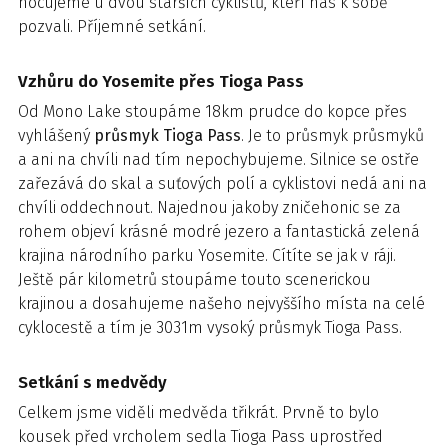
nocujeme u dvou starších cyklistů, kteří nás k sobě
pozvali. Příjemné setkání.
Vzhůru do Yosemite přes Tioga Pass
Od Mono Lake stoupáme 18km prudce do kopce přes
vyhlášený
průsmyk Tioga Pass
. Je to průsmyk průsmyků
a ani na chvíli nad tím nepochybujeme. Silnice se ostře
zařezává do skal a suťových polí a cyklistovi nedá ani na
chvíli oddechnout. Najednou jakoby zničehonic se za
rohem objeví krásné modré jezero a fantastická zelená
krajina národního parku Yosemite. Cítíte se jak v ráji.
Ještě pár kilometrů stoupáme touto scenerickou
krajinou a dosahujeme našeho nejvyššího místa na celé
cyklocestě a tím je 3031m vysoký průsmyk Tioga Pass.
Setkání s medvědy
Celkem jsme viděli medvěda třikrát. Prvně to bylo
kousek před vrcholem sedla Tioga Pass uprostřed