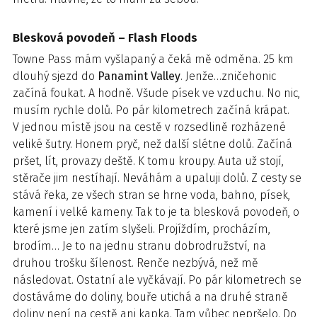
Blesková povodeň – Flash Floods
Towne Pass mám vyšlapaný a čeká mě odměna. 25 km
dlouhý sjezd do
Panamint Valley
. Jenže…zničehonic
začíná foukat. A hodně. Všude písek ve vzduchu. No nic,
musím rychle dolů. Po pár kilometrech začíná krápat.
V jednou místě jsou na cestě v rozsedlině rozházené
veliké šutry. Honem pryč, než další slétne dolů. Začíná
pršet, lít, provazy deště. K tomu kroupy. Auta už stojí,
stěrače jim nestíhají. Neváhám a upaluji dolů. Z cesty se
stává řeka, ze všech stran se hrne voda, bahno, písek,
kamení i velké kameny. Tak to je ta blesková povodeň, o
které jsme jen zatím slyšeli. Projíždím, procházím,
brodím… Je to na jednu stranu dobrodružství, na
druhou trošku šílenost. Renče nezbývá, než mě
následovat. Ostatní ale vyčkávají. Po pár kilometrech se
dostáváme do doliny, bouře utichá a na druhé straně
doliny není na cestě ani kapka. Tam vůbec nepršelo. Do