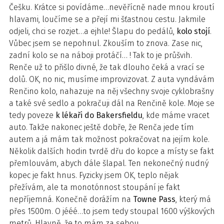
Češku. Krátce si povídáme…nevěřícně nade mnou kroutí
hlavami, loučíme se a přejí mi šťastnou cestu. Jakmile
odjeli, chci se rozjet…a ejhle! Šlapu do pedálů,
kolo stojí
.
Vůbec jsem se nepohnul. Zkouším to znova. Zase nic,
zadní kolo se na náboji protáčí… ! Tak to je průšvih.
Renče už to přišlo divné, že tak dlouho čeká a vrací se
dolů. OK, no nic, musíme improvizovat. Z auta vyndávám
Renčino kolo, nahazuje na něj všechny svoje cyklobrašny
a také své sedlo a pokračuji dál na Renčině kole. Moje se
tedy poveze
k lékaři do Bakersfieldu
, kde máme vracet
auto. Takže nakonec ještě dobře, že Renča jede tím
autem a já mám tak možnost pokračovat na jejím kole.
Několik dalších hodin tvrdě dřu do kopce a místy se fakt
přemlouvám, abych dále šlapal. Ten nekonečný nudný
kopec je fakt hnus. Fyzicky jsem OK, teplo nějak
přežívám, ale ta monotónnost stoupání je fakt
nepříjemná. Konečně dorážím na
Towne Pass
, který má
přes 1500m. O jééé…to jsem tedy stoupal 1600 výškových
metrů. Hlavně, že to mám za sebou.