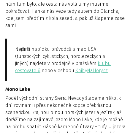
nám tam bylo, ale cesta nás volá a my musíme
pokračovat. Hanka nás veze tedy autem do Olancha,
kde jsem předtím z kola sesedl a pak už šlapeme zase
sami.
Nejširší nabídku průvodců a map USA
(turistických, cyklistických, horolezeckých a
jiných) najdete v prodejně v pražském
Klubu
cestovatelů
nebo v eshopu
KnihyNaHory.cz
Mono Lake
Podél východní strany Sierra Nevady šlapeme několik
dní rovinami i přes nekonečné kopce překrásnou
scenerickou krajinou plnou horských jezer a jezírek, až
dorážíme na zajímavé jezero Mono Lake, kde je možné
na břehu spatřit krásné kamenné útvary – tufy. U jezera