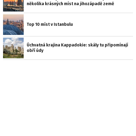
několika krásných míst na jihozápadě země
Top 10 míst v Istanbulu
Úchvatná krajina Kappadokie: skály tu připomínají
obří údy