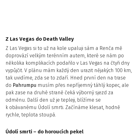
Z Las Vegas do Death Valley
Z Las Vegas si to už na kole upaluji sám a Renča mě
doprovází velkým terénním autem, které se nám po
několika komplikacích podařilo v Las Vegas na čtyři dny
vypůjčit. V plánu mám každý den urazit nějakých 100 km,
tak uvidíme, zda se to zdaří. Hned první den na trase
do
Pahrumpu
musím přes nepříjemný táhlý kopec, ale
pak zase na druhé straně čeká výborný sjezd za
odměnu. Další den už je tepleji, blížíme se
k obávanému Údolí smrti. Začínáme klesat, hodně
rychle, teplota stoupá.
Údolí smrti – do horoucích pekel