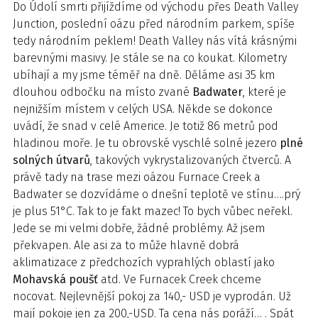
Do Údolí smrti přijíždíme od východu přes Death Valley
Junction, poslední oázu před národním parkem, spíše
tedy národním peklem! Death Valley nás vítá krásnými
barevnými masivy. Je stále se na co koukat. Kilometry
ubíhají a my jsme téměř na dně. Děláme asi 35 km
dlouhou odbočku na místo zvané
Badwater
, které je
nejnižším místem v celých USA. Někde se dokonce
uvádí, že snad v celé Americe. Je totiž 86 metrů pod
hladinou moře. Je tu obrovské vyschlé solné jezero
plné
solných útvarů
, takových vykrystalizovaných čtverců. A
právě tady na trase mezi oázou Furnace Creek a
Badwater se dozvídáme o dnešní teplotě ve stínu….prý
je plus 51°C. Tak to je fakt mazec! To bych vůbec neřekl.
Jede se mi velmi dobře, žádné problémy. Až jsem
překvapen. Ale asi za to může hlavně dobrá
aklimatizace z předchozích vyprahlých oblastí jako
Mohavská poušť
atd. Ve Furnacek Creek chceme
nocovat. Nejlevnější pokoj za 140,- USD je vyprodán. Už
mají pokoje jen za 200,-USD. Ta cena nás poráží… . Spát