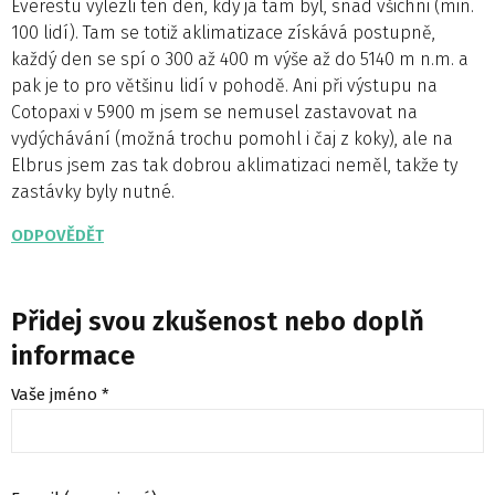
Everestu vylezli ten den, kdy já tam byl, snad všichni (min.
100 lidí). Tam se totiž aklimatizace získává postupně,
každý den se spí o 300 až 400 m výše až do 5140 m n.m. a
pak je to pro většinu lidí v pohodě. Ani při výstupu na
Cotopaxi v 5900 m jsem se nemusel zastavovat na
vydýchávání (možná trochu pomohl i čaj z koky), ale na
Elbrus jsem zas tak dobrou aklimatizaci neměl, takže ty
zastávky byly nutné.
ODPOVĚDĚT
Přidej svou zkušenost nebo doplň
informace
Vaše jméno *