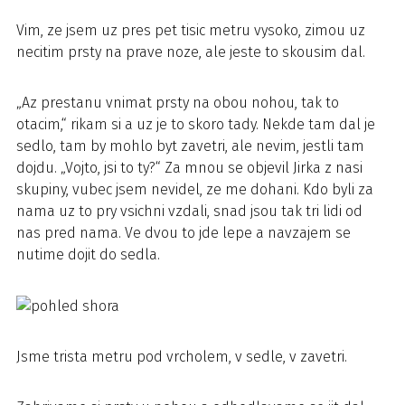
Vim, ze jsem uz pres pet tisic metru vysoko, zimou uz
necitim prsty na prave noze, ale jeste to skousim dal.
„Az prestanu vnimat prsty na obou nohou, tak to
otacim,“ rikam si a uz je to skoro tady. Nekde tam dal je
sedlo, tam by mohlo byt zavetri, ale nevim, jestli tam
dojdu. „Vojto, jsi to ty?“ Za mnou se objevil Jirka z nasi
skupiny, vubec jsem nevidel, ze me dohani. Kdo byli za
nama uz to pry vsichni vzdali, snad jsou tak tri lidi od
nas pred nama. Ve dvou to jde lepe a navzajem se
nutime dojit do sedla.
Jsme trista metru pod vrcholem, v sedle, v zavetri.