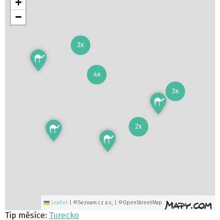
+
−
3x
4x
3x
2x
Leaflet
|
©Seznam.cz a.s., | ©OpenStreetMap
Tip měsíce:
Turecko