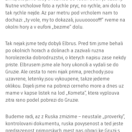
Nutne vrcholove foto a rychle pryc, no rychle, ani dolu to
tak rychle nejde. Az par metru pod vrcholem nam to
dochazi: „ty vole, my to dokazali, juuuooooo!!!!“ rveme na
okolni hory a v euforii „bezime“ dolu.
Tak nejak jsme tedy dobyli Elbrus. Pred tim jsme behali
po okolnich horach a dolinach a zazivali ruzna
horolezecka dobrodruzstvi, o kterych napisu zase nekdy
priste. Elbrusem jsme ale hory ukoncili a vydali se do
Gruzie. Ale cesta to neni nijak prima, prechody jsou
uzavrene, letenky jsou vykoupene, takze jedeme
oklikou. Dojeli jsme na pobrezi cerneho more a dnes uz
mame v kapse listek na lod „Kometa“, ktera vyplouva
zitra rano podel pobrezi do Gruzie.
Budeme radi, az z Ruska zmizime – neustale „proverky“,
kontrolovani dokumentu, ruska povysenost a ted jeste
predrazenost primorskych mest nas obraci ke Gruzii s