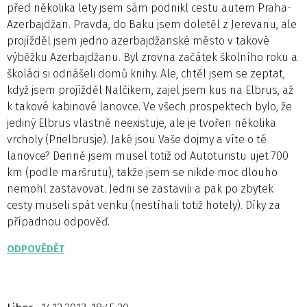
před několika lety jsem sám podnikl cestu autem Praha-
Azerbajdžan. Pravda, do Baku jsem doletěl z Jerevanu, ale
projížděl jsem jedno azerbajdžanské město v takové
výběžku Azerbajdžanu. Byl zrovna začátek školního roku a
školáci si odnášeli domů knihy. Ale, chtěl jsem se zeptat,
když jsem projížděl Nalčikem, zajel jsem kus na Elbrus, až
k takové kabinové lanovce. Ve všech prospektech bylo, že
jediný Elbrus vlastně neexistuje, ale je tvořen několika
vrcholy (Prielbrusje). Jaké jsou Vaše dojmy a víte o té
lanovce? Denně jsem musel totiž od Autoturistu ujet 700
km (podle maršrutu), takže jsem se nikde moc dlouho
nemohl zastavovat. Jedni se zastavili a pak po zbytek
cesty museli spát venku (nestíhali totiž hotely). Díky za
případnou odpověď.
ODPOVĚDĚT