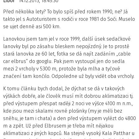
Libor
14.12.2013, 18:45:30
Před několika lety? To bylo spíš před rokem 1990, ne? Já
takto jel s Autoturistem s rodiči v roce 1981 do Soči. Muselo
se ujet denně asi 500 km.
Lanovkou jsem tam jel v roce 1999, další úsek sedačkové
lanovky byl po zásahu bleskem nepojízdný. Je to prostě
stará lanovka ze 60 let, fotka se dá najít zadáním „cable
car elbrus“ do googlu. Pak jsem vystoupil jen do sedla
mezi 2 vrcholy v 5300 m, protože byla mlha a tyčové
značení tam končilo. Odpoledne už byly vidět oba vrcholy.
K tomu článku bych dodal, že dýchat se dá v takových
výškách dobře, ale člověk musí mít dobrou aklimatizaci tj.
před výstupem přespat raději 2 noci ve výšce 4100 m n.m.,
kde jsou mezi skalami rovné plošinky (my je měli bez
sněhu, je tam i chata) a den před výstupem vylézt do 4800
m a zpět. Už před Elbrusem je třeba mít nějakou
aklimatizaci z jiných kopců. Na stejně vysoký Kala Patthar u