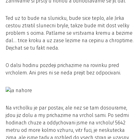
Zahrivame si prsty u nohou a odhodlavame se jit dal.
Ted uz to bude na slunicku, bude sice teplo, ale Jirka
cestou ztratil slunecni bryle, takze bude mit dost velky
problem s ocima. Patlame se vrstvama kremu a bezime
dal… trice kroku a uz zase lezime na cepinu a chroptime.
Dejchat se tu fakt neda.
O dalsi hodinu pozdeji prichazime na rovinku pred
vrcholem. Ani pres ni se neda prejit bez odpocivani.
Na vrcholku je par postav, ale nez se tam dosourame,
jdou jiz dolu a my prichazime na vrchol sami. Po sedmi
hodinach chuze a oddychovani jsme na vrcholu! 5642
metru od more kolmo vzhuru, vitr fuci, je neskutecka
zima, ale jsme tady a rozhled do vsech stran je uzasny.