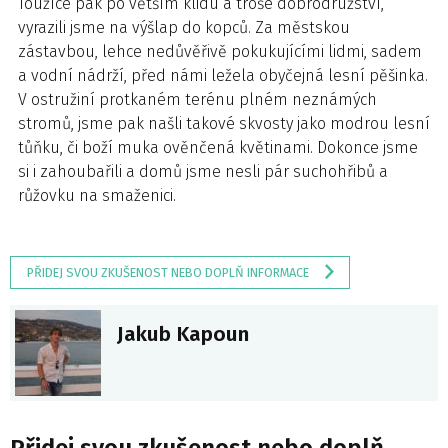
Toužíce pak po větším klidu a troše dobrodružství,
vyrazili jsme na výšlap do kopců. Za městskou
zástavbou, lehce nedůvěřivě pokukujícími lidmi, sadem
a vodní nádrží, před námi ležela obyčejná lesní pěšinka.
V ostružiní protkaném terénu plném neznámých
stromů, jsme pak našli takové skvosty jako modrou lesní
tůňku, či boží muka ověnčená květinami. Dokonce jsme
si i zahoubařili a domů jsme nesli pár suchohřibů a
růžovku na smaženici.
PŘIDEJ SVOU ZKUŠENOST NEBO DOPLŇ INFORMACE
Jakub Kapoun
Přidej svou zkušenost nebo doplň