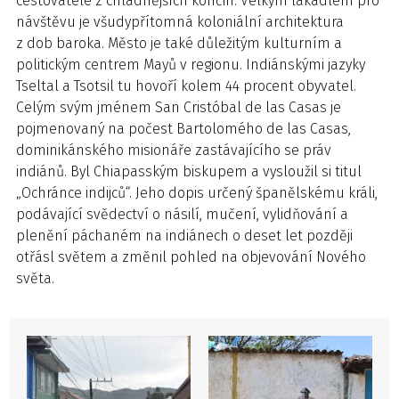
cestovatele z chladnějších končin. Velkým lákadlem pro
návštěvu je všudypřítomná koloniální architektura
z dob baroka. Město je také důležitým kulturním a
politickým centrem Mayů v regionu. Indiánskými jazyky
Tseltal a Tsotsil tu hovoří kolem 44 procent obyvatel.
Celým svým jménem San Cristóbal de las Casas je
pojmenovaný na počest Bartolomého de las Casas,
dominikánského misionáře zastávajícího se práv
indiánů. Byl Chiapasským biskupem a vysloužil si titul
„Ochránce indijců“. Jeho dopis určený španělskému králi,
podávající svědectví o násilí, mučení, vylidňování a
plenění páchaném na indiánech o deset let později
otřásl světem a změnil pohled na objevování Nového
světa.