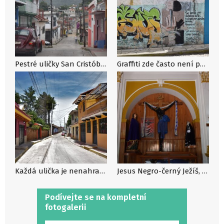
Pestré uličky San Cristóbalu
Graffiti zde často není pouze uměleckým dílem, ale i religiózním
Každá ulička je nenahraditelný originál
Jesus Negro-černý Ježíš, po vzoru staré Portugalské tradice
Podívejte se na kompletní
fotogalerii