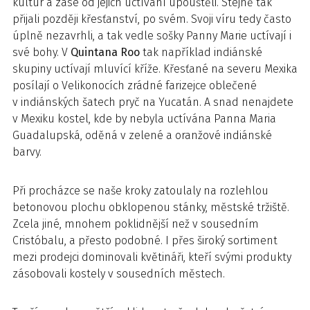
kultur a zase od jejich uctívání upouštěli. Stejně tak
přijali později křesťanství, po svém. Svoji víru tedy často
úplně nezavrhli, a tak vedle sošky Panny Marie uctívají i
své bohy. V
Quintana Roo
tak například indiánské
skupiny uctívají mluvící kříže. Křesťané na severu Mexika
posílají o Velikonocích zrádné farizejce oblečené
v indiánských šatech pryč na Yucatán. A snad nenajdete
v Mexiku kostel, kde by nebyla uctívána Panna Maria
Guadalupská, oděná v zelené a oranžové indiánské
barvy.
Při procházce se naše kroky zatoulaly na rozlehlou
betonovou plochu obklopenou stánky, městské tržiště.
Zcela jiné, mnohem poklidnější než v sousedním
Cristóbalu, a přesto podobné. I přes široký sortiment
mezi prodejci dominovali květináři, kteří svými produkty
zásobovali kostely v sousedních městech.