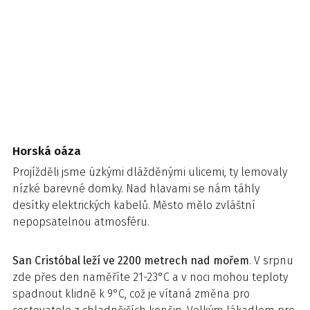
Horská oáza
Projížděli jsme úzkými dlážděnými ulicemi, ty lemovaly
nízké barevné domky. Nad hlavami se nám táhly
desítky elektrických kabelů. Město mělo zvláštní
nepopsatelnou atmosféru.
San Cristóbal leží ve 2200 metrech nad mořem
. V srpnu
zde přes den naměříte 21-23°C a v noci mohou teploty
spadnout klidně k 9°C, což je vítaná změna pro