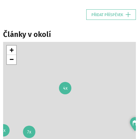
PŘIDAT PŘÍSPĚVEK
Články v okolí
+
−
4x
3x
7x