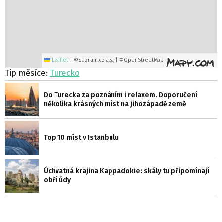
Leaflet
|
©Seznam.cz a.s., | ©OpenStreetMap
Tip měsíce:
Turecko
Do Turecka za poznáním i relaxem. Doporučení
několika krásných míst na jihozápadě země
Top 10 míst v Istanbulu
Úchvatná krajina Kappadokie: skály tu připomínají
obří údy