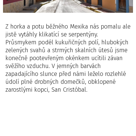
Z horka a potu běžného Mexika nás pomalu ale
jistě vytáhly klikatící se serpentýny.
Průsmykem podél kukuřičných polí, hlubokých
zelených svahů a strmých skalních útesů jsme
konečně pootevřeným okénkem ucítili závan
svěžího vzduchu. V jemných barvách
zapadajícího slunce před námi leželo rozlehlé
údolí plné drobných domečků, obklopené
zarostlými kopci, San Cristóbal.