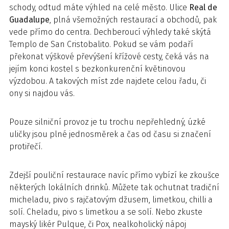
schody, odtud máte výhled na celé město. Ulice
Real de
Guadalupe
, plná všemožných restaurací a obchodů, pak
vede přímo do centra. Dechberoucí výhledy také skýtá
Templo de San Cristobalito. Pokud se vám podaří
překonat výškové převýšení křížové cesty, čeká vás na
jejím konci kostel s bezkonkurenční květinovou
výzdobou. A takových míst zde najdete celou řadu, či
ony si najdou vás.
Pouze silniční provoz je tu trochu nepřehledný, úzké
uličky jsou plné jednosměrek a čas od času si značení
protiřečí.
Zdejší pouliční restaurace navíc přímo vybízí ke zkoušce
některých lokálních drinků. Můžete tak ochutnat tradiční
micheladu, pivo s rajčatovým džusem, limetkou, chilli a
solí. Cheladu, pivo s limetkou a se solí. Nebo zkuste
mayský likér Pulque, či Pox, nealkoholický nápoj