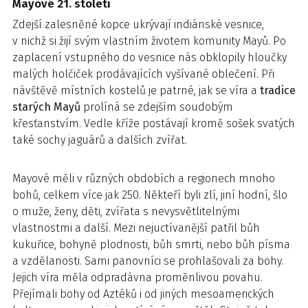
Mayové 21. století
Zdejší zalesněné kopce ukrývají indiánské vesnice,
v nichž si žijí svým vlastním životem komunity Mayů. Po
zaplacení vstupného do vesnice nás obklopily hloučky
malých holčiček prodávajících vyšívané oblečení. Při
návštěvě místních kostelů je patrné, jak se víra a
tradice
starých Mayů
prolíná se zdejším soudobým
křesťanstvím. Vedle kříže postávají kromě sošek svatých
také sochy jaguárů a dalších zvířat.
Mayové měli v různých obdobích a regionech mnoho
bohů, celkem více jak 250. Někteří byli zlí, jiní hodní, šlo
o muže, ženy, děti, zvířata s nevysvětlitelnými
vlastnostmi a další. Mezi nejuctívanější patřil bůh
kukuřice, bohyně plodnosti, bůh smrti, nebo bůh písma
a vzdělanosti. Sami panovníci se prohlašovali za bohy.
Jejich víra měla odpradávna proměnlivou povahu.
Přejímali bohy od Aztéků i od jiných mesoamerických