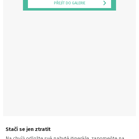
PŘEJÍT DO GALERIE
Stačí se jen ztratit
Na chvíli odložte své nabyté itineráře, zapomeňte na