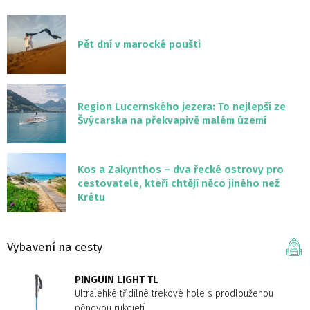
Pět dní v marocké poušti
Region Lucernského jezera: To nejlepší ze
Švýcarska na překvapivě malém území
Kos a Zakynthos – dva řecké ostrovy pro
cestovatele, kteří chtějí něco jiného než
Krétu
Vybavení na cesty
PINGUIN LIGHT TL
Ultralehké třídílné trekové hole s prodlouženou
pěnovou rukojetí.