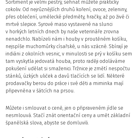
Sortiment je velmi pestrý, sehnat můžete prakticky
cokoliv. Od nejrůznějších druhů koření, ovoce, zeleniny,
přes oblečení, umělecké předměty, hračky, až po živé či
mrtvé slepice. Syrové maso vystavené na slunci
v horkých letních dnech by naše veterináře zrovna
nenadchlo. Nabízeli nám i houby v proutěném košíku,
nejspíše muchomůrky císařské, u nás vzácné. Sbírají je
indiáni z okolních vesnic, v minulosti se prý v košíku sem
tam vyskytla jedovatá houba, proto raději odoláváme
pokušení udělat si smaženici. Tržnice je změtí nespočtu
stánků, úzkých uliček a davů tlačících se lidí. Některé
prodavačky berou do práce i své děti a miminka mají
připevněna v šátcích na prsou.
Můžete i smlouvat o ceně, jen o připraveném jídle se
nesmlouvá. Stačí znát orientační ceny a umět základní
španělská slova, abyste se domluvili.