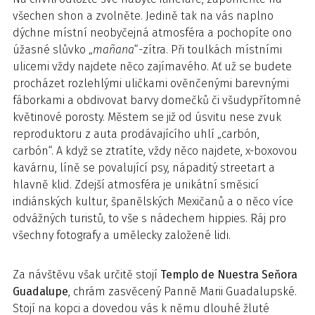
všechen shon a zvolněte. Jedině tak na vás naplno
dýchne místní neobyčejná atmosféra a pochopíte ono
úžasné slůvko „
mañana
“-zítra. Při toulkách místními
ulicemi vždy najdete něco zajímavého. Ať už se budete
procházet rozlehlými uličkami ověnčenými barevnými
fáborkami a obdivovat barvy domečků či všudypřítomné
květinové porosty. Městem se již od úsvitu nese zvuk
reproduktoru z auta prodávajícího uhlí „carbón,
carbón“. A když se ztratíte, vždy něco najdete, x-boxovou
kavárnu, líně se povalující psy, nápaditý streetart a
hlavně klid. Zdejší atmosféra je unikátní směsicí
indiánských kultur, španělských Mexičanů a o něco více
odvážných turistů, to vše s nádechem hippies. Ráj pro
všechny fotografy a umělecky založené lidi.
Za návštěvu však určitě stojí
Templo de Nuestra Seňora
Guadalupe
, chrám zasvěcený Panně Marii Guadalupské.
Stojí na kopci a dovedou vás k němu dlouhé žluté