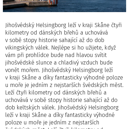
Jihošvédský Helsingborg leží v kraji Skåne čtyři
kilometry od dánských břehů a uchovává
v sobě stopy historie sahající až do dob
vikingských válek. Nejlépe si ho užijete, když
vám při prohlídce bude nad hlavou svítit
jihošvédské slunce a chladivý vzduch bude
vonět mořem. Jihošvédský Helsingborg leží
v kraji Skåne a díky fantasticky výhodné poloze
u moře je jedním z nejstarších švédských měst.
Leží čtyři kilometry od dánských břehů a
uchovává v sobě stopy historie sahající až do
dob keltských válek. Jihošvédský Helsingborg
leží v kraji Skåne a díky fantasticky výhodné
poloze u moře je jedním z nejstarších