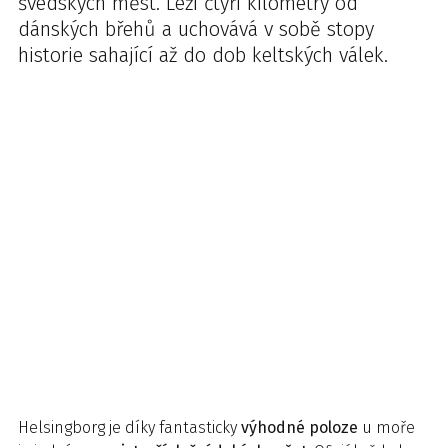
švédských měst. Leží čtyři kilometry od
dánských břehů a uchovává v sobě stopy
historie sahající až do dob keltských válek.
Helsingborg je díky fantasticky
výhodné poloze
u moře