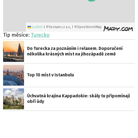
Leaflet
|
©Seznam.cz a.s., | ©OpenStreetMap
Tip měsíce:
Turecko
Do Turecka za poznáním i relaxem. Doporučení
několika krásných míst na jihozápadě země
Top 10 míst v Istanbulu
Úchvatná krajina Kappadokie: skály tu připomínají
obří údy