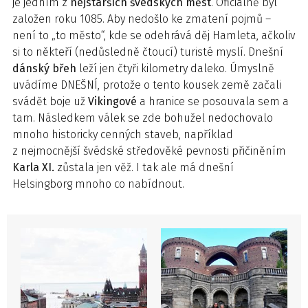
je jedním z
nejstarších švédských měst
. Oficiálně byl
založen roku 1085. Aby nedošlo ke zmatení pojmů –
není to „to město“, kde se odehrává děj Hamleta, ačkoliv
si to někteří (nedůsledně čtoucí) turisté myslí. Dnešní
dánský břeh
leží jen čtyři kilometry daleko. Úmyslně
uvádíme DNEŠNÍ, protože o tento kousek země začali
svádět boje už
Vikingové
a hranice se posouvala sem a
tam. Následkem válek se zde bohužel nedochovalo
mnoho historicky cenných staveb, například
z nejmocnější švédské středověké pevnosti přičiněním
Karla XI.
zůstala jen věž. I tak ale má dnešní
Helsingborg mnoho co nabídnout.