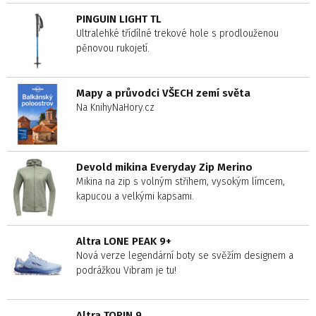
PINGUIN LIGHT TL
Ultralehké třídílné trekové hole s prodlouženou
pěnovou rukojetí.
Mapy a průvodci VŠECH zemí světa
Na KnihyNaHory.cz
Devold mikina Everyday Zip Merino
Mikina na zip s volným střihem, vysokým límcem,
kapucou a velkými kapsami.
Altra LONE PEAK 9+
Nová verze legendární boty se svěžím designem a
podrážkou Vibram je tu!
Altra TORIN 9