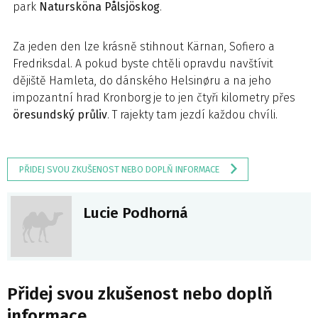
park
Natursköna Pålsjöskog
.
Za jeden den lze krásně stihnout Kärnan, Sofiero a
Fredriksdal. A pokud byste chtěli opravdu navštívit
dějiště Hamleta, do dánského Helsinøru a na jeho
impozantní hrad Kronborg je to jen čtyři kilometry přes
öresundský průliv
. T rajekty tam jezdí každou chvíli.
PŘIDEJ SVOU ZKUŠENOST NEBO DOPLŇ INFORMACE
Lucie Podhorná
Přidej svou zkušenost nebo doplň
informace