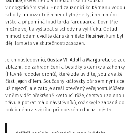
radnice
, skvostného archektonického kousku
v neogotickém stylu. Hned za radnicí ke Kärnanu vedou
schody. Impozantně a nedobytně se tyčí na malém
vršku a připomíná hrad
lorda Farquaarda
. Dovnitř je
možné vejít a vyšlapat si schody na vyhlídku. Odtud
mimochodem uvidíte dánské město
Helsinør
, kam byl
děj Hamleta ve skutečnosti zasazen.
Jejich následovníci,
Gustav VI. Adolf a Margareta
, se zde
zbláznili do zahradničení a besídky, skleníky a záhonky
(hlavně rododendronů), které zde uvidíte, jsou z velké
části jejich dílem. Současný královský pár sem nyní sice
už nejezdí, ale zato je areál otevřený veřejnosti. Můžete
v něm vidět překrásně kvetoucí růže, čerstvou zelenou
trávu a potkat málo návštěvníků, což skvěle zapadá do
poklidného a svěžího přímořského ducha města.