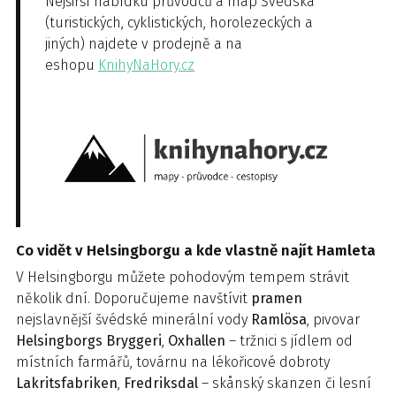
Nejširší nabídku průvodců a map Švédska
(turistických, cyklistických, horolezeckých a
jiných) najdete v prodejně a na
eshopu
KnihyNaHory.cz
Co vidět v Helsingborgu a kde vlastně najít Hamleta
V Helsingborgu můžete pohodovým tempem strávit
několik dní. Doporučujeme navštívit
pramen
nejslavnější švédské minerální vody
Ramlösa
, pivovar
Helsingborgs Bryggeri
,
Oxhallen
– tržnici s jídlem od
místních farmářů, továrnu na lékořicové dobroty
Lakritsfabriken
,
Fredriksdal
– skånský skanzen či lesní