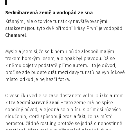
Sedmibarevná země a vodopád ze sna
Krásnými, ale o to více turisticky navštěvovanými
atrakcemi jsou tyto dvě přírodní krásy. První je vodopád
Chamarel
.
Myslela jsem si, že se k němu půjde alespoň malým
trekem horským lesem, ale opak byl pravdou. Dá se
k němu dojet v podstatě přímo autem. I to je důvod,
proč se zde budete drát mezi davy turistů na vyhlídkové
místo, odkud je nejhezčí fotka.
O vesničku vedle se zase dostanete velmi blízko autem
k tzv.
Sedmibarevné zemi
– tato země má nejspíše
sopečný původ, ale jedná se o hlínu s příměsí různých
sloučenin, které způsobují erozi a fakt, že na místě
nerostou žádné rostliny, protože se jedná o nehostinné