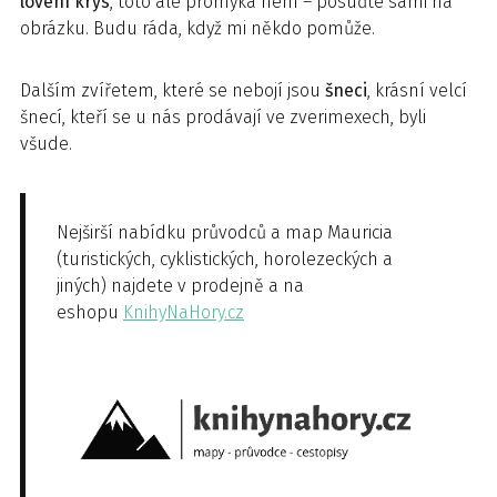
lovení krys
, toto ale promyka není – posuďte sami na
obrázku. Budu ráda, když mi někdo pomůže.
Dalším zvířetem, které se nebojí jsou
šneci
, krásní velcí
šnecí, kteří se u nás prodávají ve zverimexech, byli
všude.
Nejširší nabídku průvodců a map Mauricia
(turistických, cyklistických, horolezeckých a
jiných) najdete v prodejně a na
eshopu
KnihyNaHory.cz