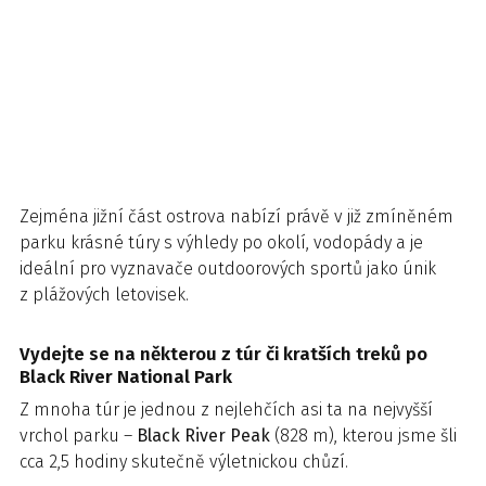
Zejména jižní část ostrova nabízí právě v již zmíněném
parku krásné túry s výhledy po okolí, vodopády a je
ideální pro vyznavače outdoorových sportů jako únik
z plážových letovisek.
Vydejte se na některou z túr či kratších treků po
Black River National Park
Z mnoha túr je jednou z nejlehčích asi ta na nejvyšší
vrchol parku –
Black River Peak
(828 m), kterou jsme šli
cca 2,5 hodiny skutečně výletnickou chůzí.