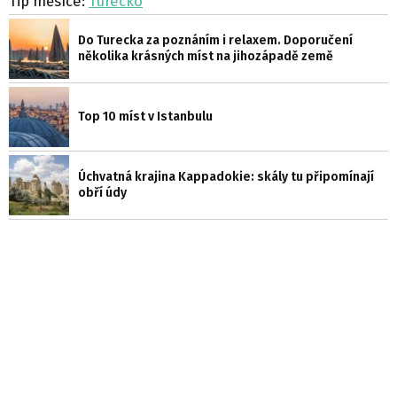
Tip měsíce:
Turecko
Do Turecka za poznáním i relaxem. Doporučení
několika krásných míst na jihozápadě země
Top 10 míst v Istanbulu
Úchvatná krajina Kappadokie: skály tu připomínají
obří údy