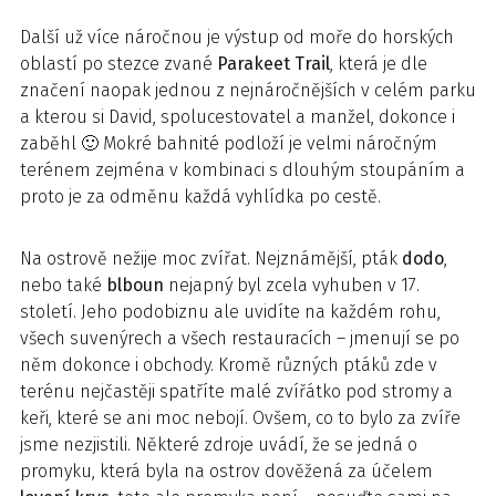
Další už více náročnou je výstup od moře do horských
oblastí po stezce zvané
Parakeet Trail
, která je dle
značení naopak jednou z nejnáročnějších v celém parku
a kterou si David, spolucestovatel a manžel, dokonce i
zaběhl 🙂 Mokré bahnité podloží je velmi náročným
terénem zejména v kombinaci s dlouhým stoupáním a
proto je za odměnu každá vyhlídka po cestě.
Na ostrově nežije moc zvířat. Nejznámější, pták
dodo
,
nebo také
blboun
nejapný byl zcela vyhuben v 17.
století. Jeho podobiznu ale uvidíte na každém rohu,
všech suvenýrech a všech restauracích – jmenují se po
něm dokonce i obchody. Kromě různých ptáků zde v
terénu nejčastěji spatříte malé zvířátko pod stromy a
keři, které se ani moc nebojí. Ovšem, co to bylo za zvíře
jsme nezjistili. Některé zdroje uvádí, že se jedná o
promyku, která byla na ostrov dověžená za účelem