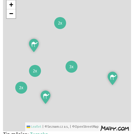
+
−
2x
3x
2x
2x
Leaflet
|
©Seznam.cz a.s., | ©OpenStreetMap