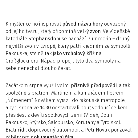
K myšlence ho inspiroval
původ názvu hory
odvozený
od jejího tvaru, který připomíná velký
zvon
. Ve vídeňské
katedrále
Stephansdom
se nachází Pummerin – druhý
největší zvon v Evropě, který patří k jedněm ze symbolů
Rakouska, stejně tak jako
vrcholový kříž
na
Großglockneru. Nápad propojit tyto dva symboly na
sebe nenechal dlouho čekat.
Začátkem srpna využil velmi
příznivé předpovědi
, a tak
společně s bratrem Martinem a kamarádem Petrem
„Ňůmenem“ Novákem vyrazil do rakouské metropole,
aby 1. srpna ve 14:30 odstartovali pouť vedoucí celkem
přes šest z devíti spolkových zemí (Vídeň, Dolní
Rakousko, Štýrsko, Salcbursko, Korutany a Tyrolsko).
Bratr řídil doprovodný automobil a Petr Novák pořizoval
záběry pro
dokumentární film
.