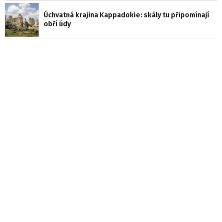
Úchvatná krajina Kappadokie: skály tu připomínají
obří údy