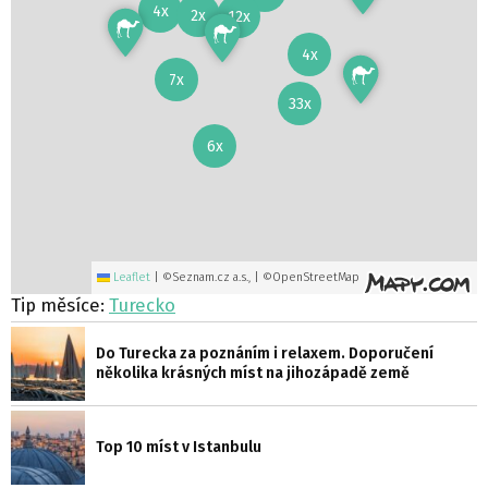
4x
2x
12x
4x
7x
33x
6x
Leaflet
|
©Seznam.cz a.s., | ©OpenStreetMap
Tip měsíce:
Turecko
Do Turecka za poznáním i relaxem. Doporučení
několika krásných míst na jihozápadě země
Top 10 míst v Istanbulu