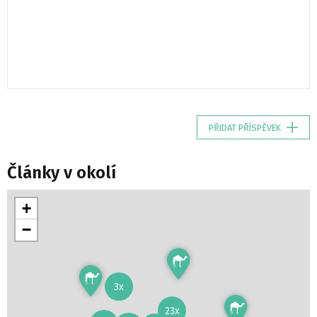
PŘIDAT PŘÍSPĚVEK
Články v okolí
+
−
3x
23x