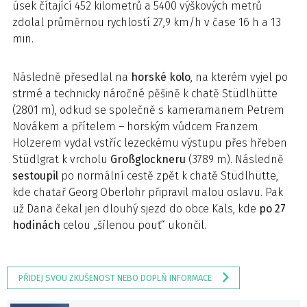
úsek čítající 452 kilometrů a 5400 výškových metrů
zdolal průměrnou rychlostí 27,9 km/h v čase 16 h a 13
min.
Následně přesedlal na
horské kolo
, na kterém vyjel po
strmé a technicky náročné pěšině k chatě Stüdlhütte
(2801 m), odkud se společně s kameramanem Petrem
Novákem a přítelem – horským vůdcem Franzem
Holzerem vydal vstříc lezeckému výstupu přes hřeben
Stüdlgrat k vrcholu
Großglockneru
(3789 m). Následně
sestoupil
po normální cestě zpět k chatě Stüdlhütte,
kde chatař Georg Oberlohr připravil malou oslavu. Pak
už Dana čekal jen dlouhý sjezd do obce Kals, kde
po 27
hodinách
celou „šílenou pouť“ ukončil.
PŘIDEJ SVOU ZKUŠENOST NEBO DOPLŇ INFORMACE