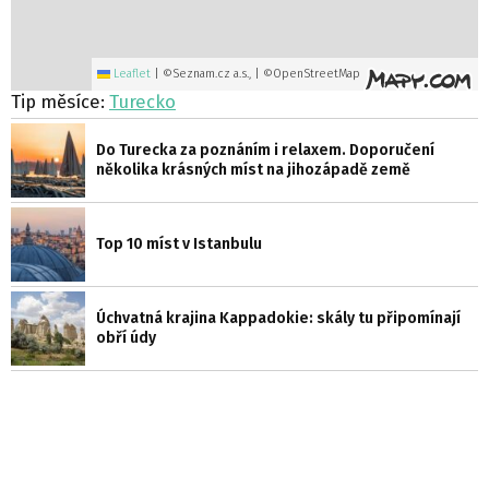
Leaflet
|
©Seznam.cz a.s., | ©OpenStreetMap
Tip měsíce:
Turecko
Do Turecka za poznáním i relaxem. Doporučení
několika krásných míst na jihozápadě země
Top 10 míst v Istanbulu
Úchvatná krajina Kappadokie: skály tu připomínají
obří údy