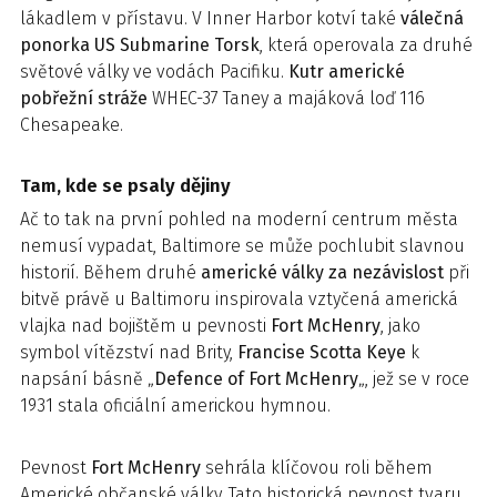
lákadlem v přístavu. V Inner Harbor kotví také
válečná
ponorka US Submarine Torsk
, která operovala za druhé
světové války ve vodách Pacifiku.
Kutr americké
pobřežní stráže
WHEC-37 Taney a majáková loď 116
Chesapeake.
Tam, kde se psaly dějiny
Ač to tak na první pohled na moderní centrum města
nemusí vypadat, Baltimore se může pochlubit slavnou
historií. Během druhé
americké války za nezávislost
při
bitvě právě u Baltimoru inspirovala vztyčená americká
vlajka nad bojištěm u pevnosti
Fort McHenry
, jako
symbol vítězství nad Brity,
Francise Scotta Keye
k
napsání básně „
Defence of Fort McHenry
„, jež se v roce
1931 stala oficiální americkou hymnou.
Pevnost
Fort McHenry
sehrála klíčovou roli během
Americké občanské války. Tato historická pevnost tvaru