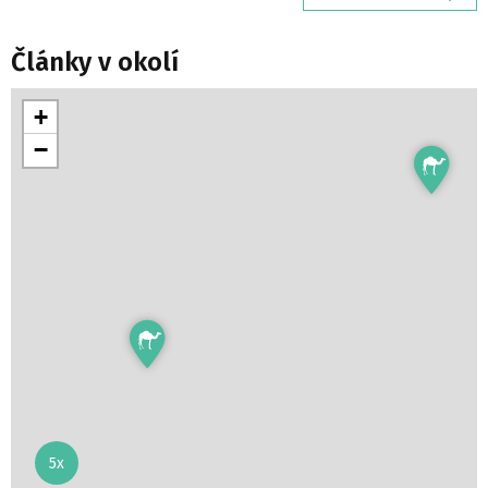
Články v okolí
+
−
5x