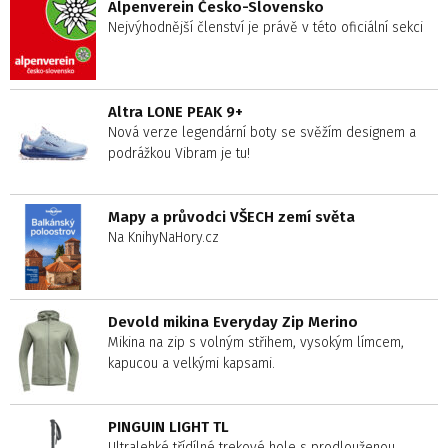
Alpenverein Česko-Slovensko
Nejvýhodnější členství je právě v této oficiální sekci
Altra LONE PEAK 9+
Nová verze legendární boty se svěžím designem a
podrážkou Vibram je tu!
Mapy a průvodci VŠECH zemí světa
Na KnihyNaHory.cz
Devold mikina Everyday Zip Merino
Mikina na zip s volným střihem, vysokým límcem,
kapucou a velkými kapsami.
PINGUIN LIGHT TL
Ultralehké třídílné trekové hole s prodlouženou