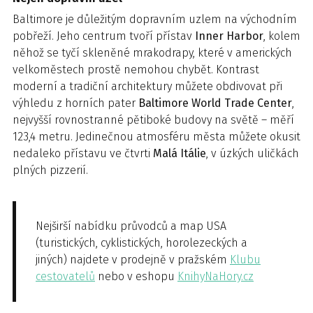
Baltimore je důležitým dopravním uzlem na východním
pobřeží. Jeho centrum tvoří přístav
Inner Harbor
, kolem
něhož se tyčí skleněné mrakodrapy, které v amerických
velkoměstech prostě nemohou chybět. Kontrast
moderní a tradiční architektury můžete obdivovat při
výhledu z horních pater
Baltimore World Trade Center
,
nejvyšší rovnostranné pětiboké budovy na světě – měří
123,4 metru. Jedinečnou atmosféru města můžete okusit
nedaleko přístavu ve čtvrti
Malá Itálie
, v úzkých uličkách
plných pizzerií.
Nejširší nabídku průvodců a map USA
(turistických, cyklistických, horolezeckých a
jiných) najdete v prodejně v pražském
Klubu
cestovatelů
nebo v eshopu
KnihyNaHory.cz