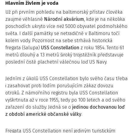
Hlavním živlem je voda
Už při prvním pohledu na baltimorský přístav člověka
zaujme věhlasné
Národní akvárium
, kde je na několika
poschodích ukryto více než 5000 obyvatel podmořského
světa. I další památky se netradičně v Baltimoru točí
kolem vody. Pozornost na sebe strhává historická
fregata (šalupa)
USS Constellation
z roku 1854. Tento 61
metrů dlouhý a 13 metrů široký trojstěžník představuje
poslední čistě plachetní válečnou loď US Navy.
Jedním z úkolů USS Constellation bylo svého času třeba
i zasahovat proti lodím porušujícím zákaz dovozu
otroků. Z námořního registru byla USS Constellation
vyškrtnuta až v roce 1955, tedy po 100 letech a od svého
zařazení do služby. Jedná se o
jedinou dochovanou loď
z období americké občanské války
.
Fregata USS Constellation není jediným turistickým