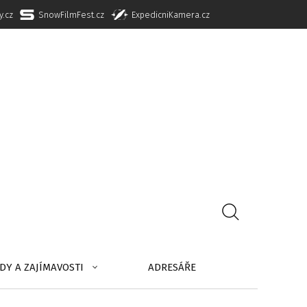
y.cz
SnowFilmFest.cz
ExpedicniKamera.cz
DY A ZAJÍMAVOSTI
ADRESÁŘE