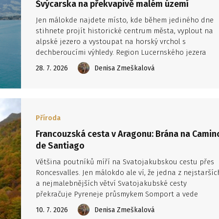
Švýcarska na překvapivě malém území
Jen málokde najdete místo, kde během jediného dne
stihnete projít historické centrum města, vyplout na
alpské jezero a vystoupat na horský vrchol s
dechberoucími výhledy. Region Lucernského jezera
spojuje ikonické švýcarské scenérie, prvotřídní
28. 7. 2026
Denisa Zmeškalová
veřejnou dopravu i řadu nezapomenutelných zážitků 
od plavby historickým parníkem až po cestu nejstarší
horskou ozubnicovou železnicí v Evropě.
Příroda
Francouzská cesta v Aragonu: Brána na Camin
de Santiago
Většina poutníků míří na Svatojakubskou cestu přes
Roncesvalles. Jen málokdo ale ví, že jedna z nejstaršíc
a nejmalebnějších větví Svatojakubské cesty
překračuje Pyreneje průsmykem Somport a vede
srdcem Aragonu. Historická města, románské památky
10. 7. 2026
Denisa Zmeškalová
horské scenérie i klidná atmosféra dělají z této trasy