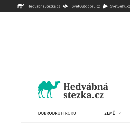
HedvabnaStezka.cz
SvetOutdooru.cz
SvetBehu.c
DOBRODRUH ROKU
ZEMĚ