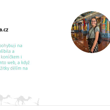
a.cz
 pohybuji na
líbila a
 koníčkem i
ento web, a když
ážitky dělím na