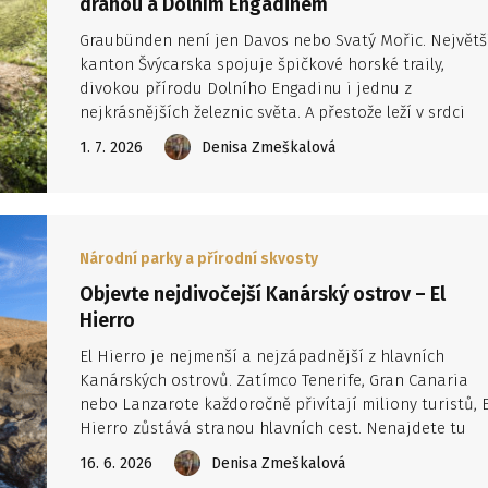
dráhou a Dolním Engadinem
Graubünden není jen Davos nebo Svatý Mořic. Největš
kanton Švýcarska spojuje špičkové horské traily,
divokou přírodu Dolního Engadinu i jednu z
nejkrásnějších železnic světa. A přestože leží v srdci
Alp, z Česka je překvapivě dobře dostupný – ze
1. 7. 2026
Denisa Zmeškalová
západních Čech sem dojedete autem přibližně za šest
hodin.
Národní parky a přírodní skvosty
Objevte nejdivočejší Kanárský ostrov – El
Hierro
El Hierro je nejmenší a nejzápadnější z hlavních
Kanárských ostrovů. Zatímco Tenerife, Gran Canaria
nebo Lanzarote každoročně přivítají miliony turistů, E
Hierro zůstává stranou hlavních cest. Nenajdete tu
velké hotelové komplexy, rušné promenády ani
16. 6. 2026
Denisa Zmeškalová
přeplněné pláže. Místo toho vás čekají vulkanické