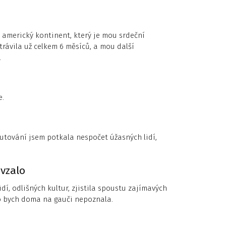
la americký kontinent, který je mou srdeční
trávila už celkem 6 měsíců, a mou další
.
e.
utování jsem potkala nespočet úžasných lidí,
 vzalo
dí, odlišných kultur, zjistila spoustu zajímavých
 co bych doma na gauči nepoznala.