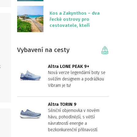
překvapivě malém
území
Kos a Zakynthos – dva
řecké ostrovy pro
cestovatele, kteří
chtějí něco jiného než
Krétu
Vybavení na cesty
k
Altra LONE PEAK 9+
Nová verze legendární boty se
svěžím designem a podrážkou
Vibram je tu!
?
Altra TORIN 9
Silniční objemovka v novém
hávu, pohodlnější, s větší
návratností energie a
bezkonkurenční přilnavostí.