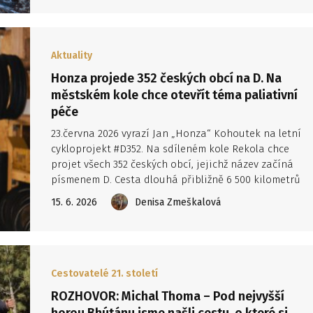
krajiny, dramatické útesy, husté lesy, přírodní bazény 
pocit, že jste dorazili na samotný okraj Evropy.
Aktuality
Honza projede 352 českých obcí na D. Na
městském kole chce otevřít téma paliativní
péče
23.června 2026 vyrazí Jan „Honza“ Kohoutek na letní
cykloprojekt #D352. Na sdíleném kole Rekola chce
projet všech 352 českých obcí, jejichž název začíná
písmenem D. Cesta dlouhá přibližně 6 500 kilometrů
má podpořit organizaci Domestici a otevřít mezi lidm
15. 6. 2026
Denisa Zmeškalová
téma paliativní péče.
Cestovatelé 21. století
ROZHOVOR: Michal Thoma – Pod nejvyšší