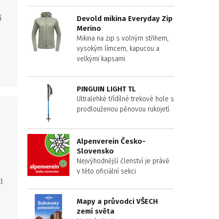
í
Devold mikina Everyday Zip
Merino
Mikina na zip s volným střihem,
vysokým límcem, kapucou a
velkými kapsami.
PINGUIN LIGHT TL
Ultralehké třídílné trekové hole s
prodlouženou pěnovou rukojetí.
Alpenverein Česko-
Slovensko
Nejvýhodnější členství je právě
v této oficiální sekci
l
Mapy a průvodci VŠECH
zemí světa