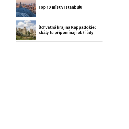
Top 10 míst v Istanbulu
Úchvatná krajina Kappadokie:
skály tu připomínají obří údy