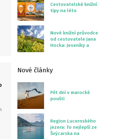
Cestovatelské knižní
tipy na léto
Nové knižní průvodce
od cestovatele Jana
Hocka: Jeseníky a
–
Severní stezka
Slovenskem
Nové články
o
Pět dní v marocké
poušti
h
Region Lucernského
jezera: To nejlepší ze
,
Švýcarska na