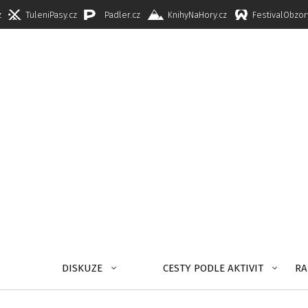
z
TuleniPasy.cz
Padler.cz
KnihyNaHory.cz
FestivalObzor
DISKUZE
CESTY PODLE AKTIVIT
RA