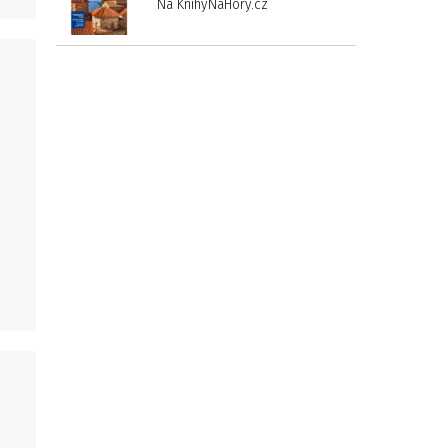
Na KnihyNaHory.cz
a
i