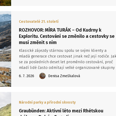
ideální začátek pouti i cestovatelského objevování
severního Španělska.
Cestovatelé 21. století
ROZHOVOR: MÍRA TURÁK – Od Kudrny k
Exploritu. Cestování se změnilo a cestovky se
musí změnit s ním
Klasické zájezdy stárnou spolu se svými klienty a
mladá generace chce cestovat jinak než její rodiče. Ja
se za posledních deset let proměnilo cestování, proč
mladí lidé často odmítají velké organizované skupiny
a co vedlo CK Kudrna ke vzniku nové značky Explorito
6. 7. 2026
Denisa Zmeškalová
O tom jsme si povídali s Mírou Turákem – marketérem,
který stál u celého projektu od prvních dat až po
finální koncept.
Národní parky a přírodní skvosty
Graubünden: Aktivní léto mezi Rhétskou