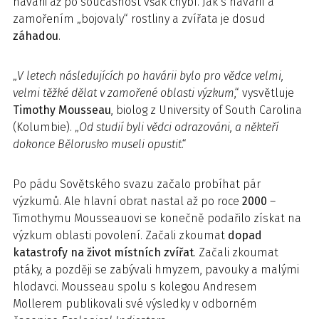
havárii až po současnost však chybí. Jak s havárií a
zamořením „bojovaly“ rostliny a zvířata je dosud
záhadou
.
„
V letech následujících po havárii bylo pro vědce velmi,
velmi těžké dělat v zamořené oblasti výzkum
,“ vysvětluje
Timothy Mousseau
, biolog z University of South Carolina
(Kolumbie). „
Od studií byli vědci odrazováni, a někteří
dokonce Bělorusko museli opustit
.“
Po pádu Sovětského svazu začalo probíhat pár
výzkumů. Ale hlavní obrat nastal až po roce
2000
–
Timothymu Mousseauovi se konečně podařilo získat na
výzkum oblasti povolení. Začali zkoumat
dopad
katastrofy na život místních zvířat
. Začali zkoumat
ptáky, a později se zabývali hmyzem, pavouky a malými
hlodavci. Mousseau spolu s kolegou Andresem
Mollerem publikovali své výsledky v odborném