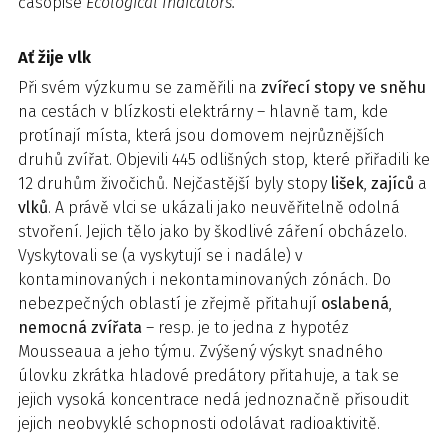
časopise
Ecological Indicators.
Ať žije vlk
Při svém výzkumu se zaměřili na
zvířecí stopy ve sněhu
na cestách v blízkosti elektrárny – hlavně tam, kde
protínají místa, která jsou domovem nejrůznějších
druhů zvířat. Objevili 445 odlišných stop, které přiřadili ke
12 druhům živočichů. Nejčastější byly stopy
lišek
,
zajíců
a
vlků
. A právě vlci se ukázali jako neuvěřitelně odolná
stvoření. Jejich tělo jako by škodlivé záření obcházelo.
Vyskytovali se (a vyskytují se i nadále) v
kontaminovaných i nekontaminovaných zónách. Do
nebezpečných oblastí je zřejmě přitahují
oslabená
,
nemocná zvířata
– resp. je to jedna z hypotéz
Mousseaua a jeho týmu. Zvýšený výskyt snadného
úlovku zkrátka hladové predátory přitahuje, a tak se
jejich vysoká koncentrace nedá jednoznačně přisoudit
jejich neobvyklé schopnosti odolávat radioaktivitě.