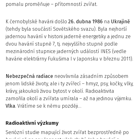
pomalu proměňuje – přítomností zvířat.
K černobylské havárii došlo
26. dubna 1986
na
Ukrajině
(tehdy byla součástí Sovětského svazu). Byla nejhorší
jadernou havárií v historii jaderné energetiky a jednu ze
dvou havárií stupně 7, tj. nejvyššího stupně podle
mezinárodní stupnice jaderných událostí INES (vedle
havárie elektrárny Fukušima I v Japonsku v březnu 2011).
Nebezpečná radiace
neovlivnila zásadním způsobem
jenom lidské životy, ale i ty zvířecí – hmyz, psy, kočky, vlky,
krávy, jakoukoli živou bytost v okolí. Radioaktivita
zamořila okolí a zvířata umírala – až na jedinou výjimku.
Vlka
. Vrátíme se k němu později…
Radioaktivní výzkumy
Seriózní studie mapující život zvířat bezprostředně po