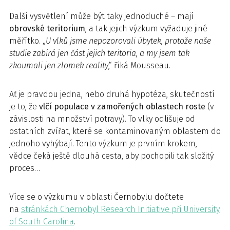
Další vysvětlení může být taky jednoduché – mají
obrovské teritorium
, a tak jejich výzkum vyžaduje jiné
měřítko. „
U vlků jsme nepozorovali úbytek, protože naše
studie zabírá jen část jejich teritoria, a my jsem tak
zkoumali jen zlomek reality
,“ říká Mousseau.
Ať je pravdou jedna, nebo druhá hypotéza, skutečností
je to, že
vlčí populace v zamořených oblastech roste
(v
závislosti na množství potravy). To vlky odlišuje od
ostatních zvířat, které se kontaminovaným oblastem do
jednoho vyhýbají. Tento výzkum je prvním krokem,
vědce čeká ještě dlouhá cesta, aby pochopili tak složitý
proces…
Více se o výzkumu v oblasti Černobylu dočtete
na
stránkách Chernobyl Research Initiative při University
of South Carolina
.