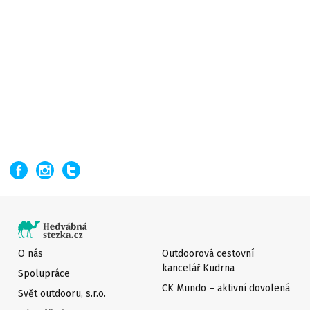
O nás
Outdoorová cestovní
kancelář Kudrna
Spolupráce
CK Mundo – aktivní dovolená
Svět outdooru, s.r.o.