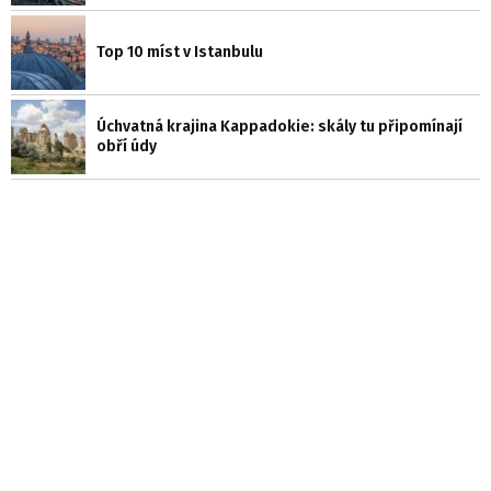
Top 10 míst v Istanbulu
Úchvatná krajina Kappadokie: skály tu připomínají
obří údy