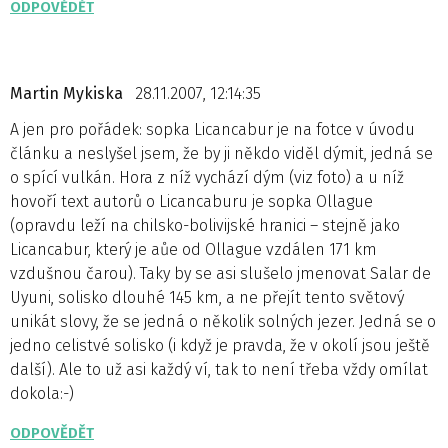
ODPOVĚDĚT
Martin Mykiska
28.11.2007, 12:14:35
A jen pro pořádek: sopka Licancabur je na fotce v úvodu
článku a neslyšel jsem, že by ji někdo viděl dýmit, jedná se
o spící vulkán. Hora z níž vychází dým (viz foto) a u níž
hovoří text autorů o Licancaburu je sopka Ollague
(opravdu leží na chilsko-bolivijské hranici – stejně jako
Licancabur, který je aůe od Ollague vzdálen 171 km
vzdušnou čarou). Taky by se asi slušelo jmenovat Salar de
Uyuni, solisko dlouhé 145 km, a ne přejít tento světový
unikát slovy, že se jedná o několik solných jezer. Jedná se o
jedno celistvé solisko (i když je pravda, že v okolí jsou ještě
další). Ale to už asi každý ví, tak to není třeba vždy omílat
dokola:-)
ODPOVĚDĚT