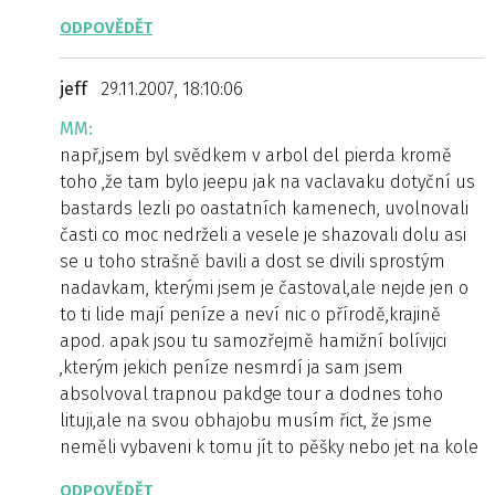
ODPOVĚDĚT
jeff
29.11.2007, 18:10:06
MM:
např,jsem byl svědkem v arbol del pierda kromě
toho ,že tam bylo jeepu jak na vaclavaku dotyční us
bastards lezli po oastatních kamenech, uvolnovali
časti co moc nedrželi a vesele je shazovali dolu asi
se u toho strašně bavili a dost se divili sprostým
nadavkam, kterými jsem je častoval,ale nejde jen o
to ti lide mají peníze a neví nic o přírodě,krajině
apod. apak jsou tu samozřejmě hamižní bolívijci
,kterým jekich peníze nesmrdí ja sam jsem
absolvoval trapnou pakdge tour a dodnes toho
lituji,ale na svou obhajobu musím řict, že jsme
neměli vybaveni k tomu jít to pěšky nebo jet na kole
ODPOVĚDĚT