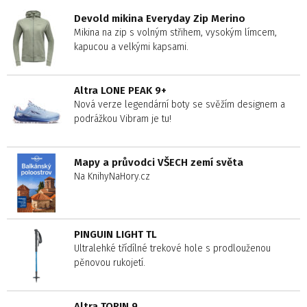
Devold mikina Everyday Zip Merino
Mikina na zip s volným střihem, vysokým límcem,
kapucou a velkými kapsami.
Altra LONE PEAK 9+
Nová verze legendární boty se svěžím designem a
podrážkou Vibram je tu!
Mapy a průvodci VŠECH zemí světa
Na KnihyNaHory.cz
PINGUIN LIGHT TL
Ultralehké třídílné trekové hole s prodlouženou
pěnovou rukojetí.
Altra TORIN 9