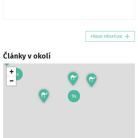
PŘIDAT PŘÍSPĚVEK
Články v okolí
+
2x
−
9x