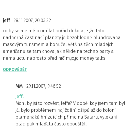
jeff
28.11.2007, 20:03:22
co by se ale mělo omílat pořád dokola je ,že tato
nadherná čast naší planety je bezohledně plundrovana
masovým turismem a bohužel většina těch mladejch
američanu se tam chova jak někde na techno party a
nema uctu naprosto před ničím,jo,jo money talks!
ODPOVĚDĚT
MM
29.11.2007, 9:46:52
jeff:
Mohl by jsi to rozvést, Jeffe? V době, kdy jsem tam byl
já, bylo problémem najíždění džípů až do kolonií
plamenáků hnízdících přímo na Salaru, vylekaní
ptáci pak mláďata často opouštěli.