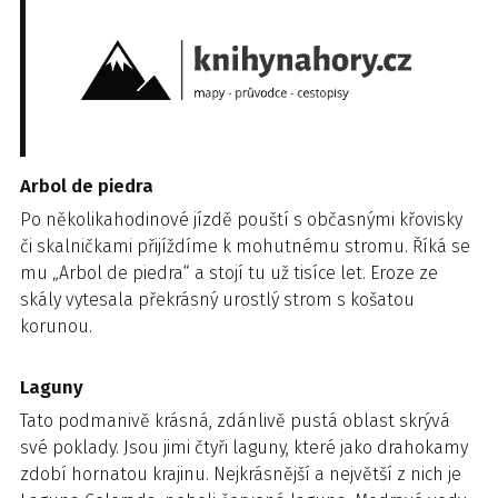
Arbol de piedra
Po několikahodinové jízdě pouští s občasnými křovisky
či skalničkami přijíždíme k mohutnému stromu. Říká se
mu „Arbol de piedra“ a stojí tu už tisíce let. Eroze ze
skály vytesala překrásný urostlý strom s košatou
korunou.
Laguny
Tato podmanivě krásná, zdánlivě pustá oblast skrývá
své poklady. Jsou jimi čtyři laguny, které jako drahokamy
zdobí hornatou krajinu. Nejkrásnější a největší z nich je