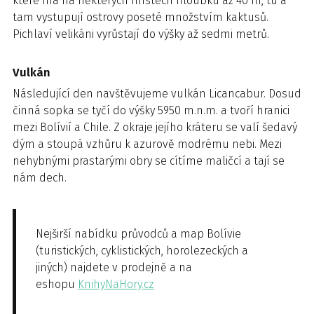
které má na některých místech hloubku až 40 m, tu a
tam vystupují ostrovy poseté množstvím kaktusů.
Pichlaví velikáni vyrůstají do výšky až sedmi metrů.
Vulkán
Následující den navštěvujeme vulkán Licancabur. Dosud
činná sopka se tyčí do výšky 5950 m.n.m. a tvoří hranici
mezi Bolívií a Chile. Z okraje jejího kráteru se valí šedavý
dým a stoupá vzhůru k azurově modrému nebi. Mezi
nehybnými prastarými obry se cítíme maličcí a tají se
nám dech.
Nejširší nabídku průvodců a map Bolívie
(turistických, cyklistických, horolezeckých a
jiných) najdete v prodejně a na
eshopu
KnihyNaHory.cz