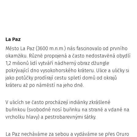
La Paz
Město La Paz (3600 m.n.m.) nás fascinovalo od prvního
okamžiku. Různě propojená a často nedostavěná obydlí
1,2 milionů lidí vytváří nádherný obraz džungle
pokrývající dno vysokohorského kráteru. Ulice a uličky si
jako potůčky prodírají cestu spletí domů od okrajů
kráteru až po náměstí na jeho dně.
V ulicích se často procházejí indiánky zkrášlené
buřinkou (svobodné nosí buřinku na straně a vdané na
vrcholku hlavy) a pestrobarevnými šátky.
La Paz necháváme za sebou a vydáváme se přes Oruro