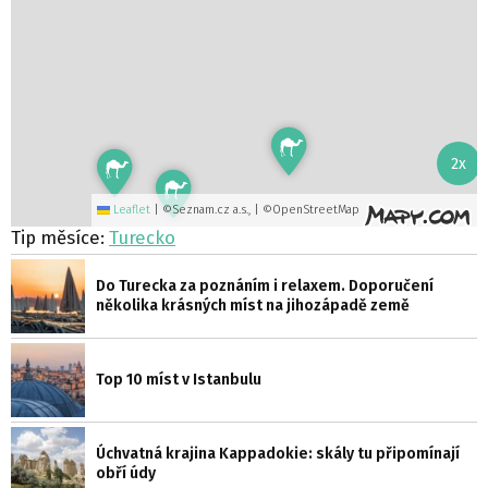
2x
Leaflet
|
©Seznam.cz a.s., | ©OpenStreetMap
Tip měsíce:
Turecko
Do Turecka za poznáním i relaxem. Doporučení
několika krásných míst na jihozápadě země
Top 10 míst v Istanbulu
Úchvatná krajina Kappadokie: skály tu připomínají
obří údy