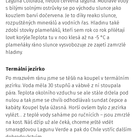
Laguna Colorada, neboli červená laguna. Modravé vody
s bílými solnými ostrůvky se po východu slunce jako
kouzlem barví dočervena. Je to díky reakci slunce,
rozpuštěných minerálů a vodních řas. Hladinu také
zdobí stovky plameňáků, kteří sem rok co rok přilétají
lovit korýše.Teplota tu v noci klesá až na -5 °C a
plameňáky ráno slunce vysvobozuje ze zajetí zamrzlé
hladiny.
Termální jezírko
Po mrazivém ránu jsme se těšili na koupel v termálním
jezírku. Voda měla 30 stupňů a vábivě z ní stoupala
pára. Teplota okolního vzduchu se ale stále držela pod
nulou a tak jsme se chvíli odhodlávali sundat čepice a
kabáty. Koupel byla úžasná. Horší ovšem bylo z jezírka
vylézt… z teplé vody saháme po ručnících – jsou zmrzlé
na kost. Náš džíp už ale čeká, chceme ještě vidět
smaragdovou Lagunu Verde a pak do Chile vstříc dalším
dobrodružstvím.