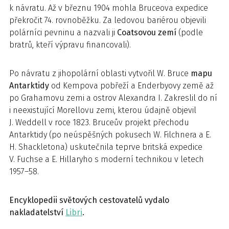
k návratu. Až v březnu 1904 mohla Bruceova expedice
překročit 74. rovnoběžku. Za ledovou bariérou objevili
polárníci pevninu a nazvali ji
Coatsovou zemí
(podle
bratrů, kteří výpravu financovali).
Po návratu z jihopolární oblasti vytvořil W. Bruce
mapu
Antarktidy
od Kempova pobřeží a Enderbyovy země až
po Grahamovu zemi a ostrov Alexandra I. Zakreslil do ní
i neexistující Morellovu zemi, kterou údajně objevil
J. Weddell v roce 1823. Bruceův projekt přechodu
Antarktidy (po neúspěšných pokusech W. Filchnera a E.
H. Shackletona) uskutečnila teprve britská expedice
V. Fuchse a E. Hillaryho s moderní technikou v letech
1957–58.
Encyklopedii světových cestovatelů vydalo
nakladatelství
Libri
.