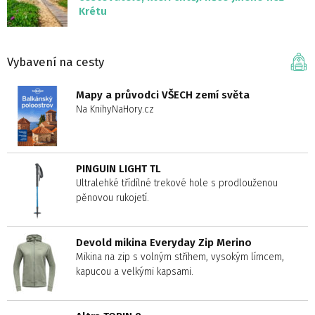
Krétu
Vybavení na cesty
Mapy a průvodci VŠECH zemí světa
Na KnihyNaHory.cz
PINGUIN LIGHT TL
Ultralehké třídílné trekové hole s prodlouženou
pěnovou rukojetí.
Devold mikina Everyday Zip Merino
Mikina na zip s volným střihem, vysokým límcem,
kapucou a velkými kapsami.