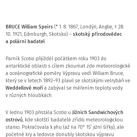
BRUCE
William Speirs
(* 1. 8. 1867, Londýn, Anglie, † 28.
10. 1921, Edinburgh, Skotsko) –
skotský přírodovědec
a polární badatel
Parník
Scotia
přijížděl počátkem roku 1903 do
antarktické oblasti s cílem zkoumat zde meteorologické
a oceánografické poměry. Výpravu vedl William Bruce,
který se v letech 1892–93 plavil se skotskými velrybáři ve
Weddellově moři
a zabýval se měřením teploty vody
v různých hloubkách.
V lednu 1903 přistála
Scotia
u
Jižních Sandwichových
ostrovů
, kde skotští badatelé zřídili meteorologickou
stanici. Pokračovala k jihu (až na 70° 15’ jižní šířky), ale
početné kry a ledovce donutily skotskou výpravu