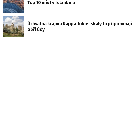
Top 10 míst v Istanbulu
Úchvatná krajina Kappadokie: skály tu připomínají
obří údy