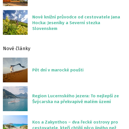
Nové knižní průvodce od cestovatele Jana
Hocka: Jeseníky a Severní stezka
Slovenskem
Nové články
Pět dní v marocké poušti
Region Lucernského jezera: To nejlepší ze
Švýcarska na překvapivě malém území
Kos a Zakynthos – dva řecké ostrovy pro
cestovatele, kteří chtějí něco jiného než