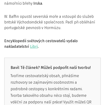
námořníci břehy
Irska
.
W. Baffin opustil severská moře a vstoupil do služeb
britské Východoindické společnosti. Padl při obléhání
portugalské pevnosti v Hormúzu.
Encyklopedii světových cestovatelů vydalo
nakladatelství
Libri
.
Bavil Tě článek? Můžeš podpořit naši tvorbu!
Tvoříme cestovatelský obsah, přinášíme
rozhovory se zajímavými osobnostmi a
podrobné cestopisy s konkrétními radami.
Tvorba takového obsahu něco stojí, budeme
vděční za podporu naší práce! Využít můžeš QR