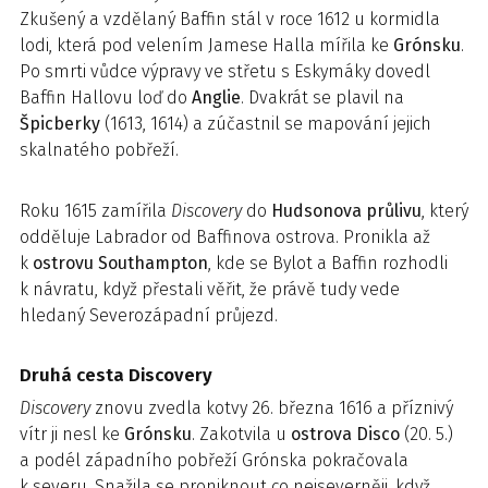
Zkušený a vzdělaný Baffin stál v roce 1612 u kormidla
lodi, která pod velením Jamese Halla mířila ke
Grónsku
.
Po smrti vůdce výpravy ve střetu s Eskymáky dovedl
Baffin Hallovu loď do
Anglie
. Dvakrát se plavil na
Špicberky
(1613, 1614) a zúčastnil se mapování jejich
skalnatého pobřeží.
Roku 1615 zamířila
Discovery
do
Hudsonova průlivu
, který
odděluje Labrador od Baffinova ostrova. Pronikla až
k
ostrovu Southampton
, kde se Bylot a Baffin rozhodli
k návratu, když přestali věřit, že právě tudy vede
hledaný Severozápadní průjezd.
Druhá cesta Discovery
Discovery
znovu zvedla kotvy 26. března 1616 a příznivý
vítr ji nesl ke
Grónsku
. Zakotvila u
ostrova Disco
(20. 5.)
a podél západního pobřeží Grónska pokračovala
k severu. Snažila se proniknout co nejseverněji, když