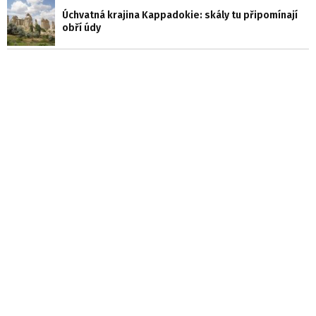
Úchvatná krajina Kappadokie: skály tu připomínají
obří údy