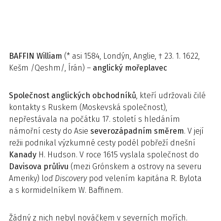
BAFFIN
William
(* asi 1584, Londýn, Anglie, † 23. 1. 1622,
Kešm /Qeshm/, Írán) –
anglický mořeplavec
Společnost anglických obchodníků
, kteří udržovali čilé
kontakty s Ruskem (Moskevská společnost),
nepřestávala na počátku 17. století s hledáním
námořní cesty do Asie
severozápadním směrem
. V její
režii podnikal výzkumné cesty podél pobřeží dnešní
Kanady
H. Hudson. V roce 1615 vyslala společnost do
Davisova průlivu
(mezi Grónskem a ostrovy na severu
Ameriky) loď
Discovery
pod velením kapitána R. Bylota
a s kormidelníkem W. Baffinem.
Žádný z nich nebyl nováčkem v severních mořích.