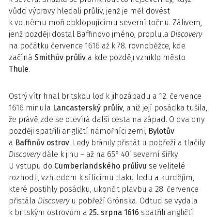
vůdci výpravy hledali průliv, jenž je měl dovést
k volnému moři obklopujícímu severní točnu. Zálivem,
jenž později dostal Baffinovo jméno, proplula
Discovery
na počátku července 1616 až k 78. rovnoběžce, kde
začíná
Smithův průliv
a kde později vzniklo město
Thule
.
Ostrý vítr hnal britskou loď k jihozápadu a 12. července
1616 minula
Lancasterský průliv
, aniž její posádka tušila,
že právě zde se otevírá další cesta na západ. O dva dny
později spatřili angličtí námořníci zemi,
Bylotův
a
Baffinův ostrov
. Ledy bránily přistát u pobřeží a tlačily
Discovery
dále k jihu – až na 65° 40’ severní šířky.
U vstupu do
Cumberlandského průlivu
se velitelé
rozhodli, vzhledem k sílícímu tlaku ledu a kurdějím,
které postihly posádku, ukončit plavbu a 28. července
přistála
Discovery
u pobřeží Grónska. Odtud se vydala
k britským ostrovům a
25. srpna 1616
spatřili angličtí