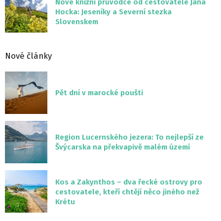
Nové knižní průvodce od cestovatele Jana
Hocka: Jeseníky a Severní stezka
Slovenskem
Nové články
Pět dní v marocké poušti
Region Lucernského jezera: To nejlepší ze
Švýcarska na překvapivě malém území
Kos a Zakynthos – dva řecké ostrovy pro
cestovatele, kteří chtějí něco jiného než
Krétu