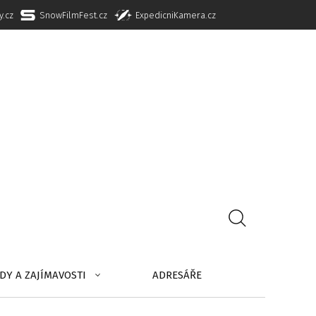
y.cz
SnowFilmFest.cz
ExpedicniKamera.cz
DY A ZAJÍMAVOSTI
ADRESÁŘE