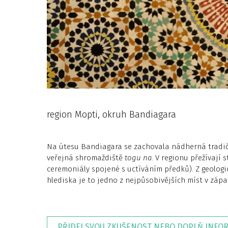
region Mopti, okruh Bandiagara
Na útesu Bandiagara se zachovala nádherná tradiční
veřejná shromaždiště
togu na
. V regionu přežívají 
ceremoniály spojené s uctíváním předků). Z geologi
hlediska je to jedno z nejpůsobivějších míst v západ
PŘIDEJ SVOU ZKUŠENOST NEBO DOPLŇ INFO