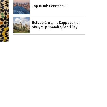
Top 10 míst v Istanbulu
Úchvatná krajina Kappadokie:
skály tu připomínají obří údy