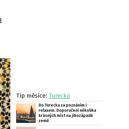
a
Tip měsíce:
Turecko
Do Turecka za poznáním i
relaxem. Doporučení několika
krásných míst na jihozápadě
země