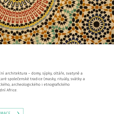
 architektura – domy, sýpky, oltáře, svatyně a
staré společenské tradice (masky, rituály, svátky a
ckého, archeologického i etnografického
ní Africe.
RMACE