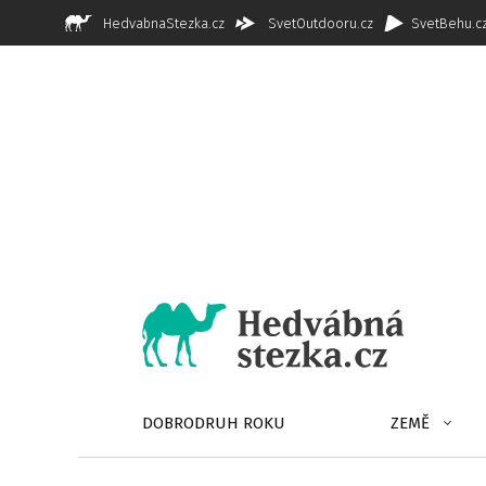
HedvabnaStezka.cz
SvetOutdooru.cz
SvetBehu.c
DOBRODRUH ROKU
ZEMĚ