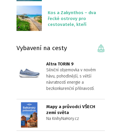
překvapivě malém
území
Kos a Zakynthos – dva
řecké ostrovy pro
cestovatele, kteří
chtějí něco jiného než
Krétu
Vybavení na cesty
Altra TORIN 9
Silniční objemovka v novém
hávu, pohodlnější, s větší
návratností energie a
bezkonkurenční přilnavostí.
Mapy a průvodci VŠECH
zemí světa
Na KnihyNaHory.cz