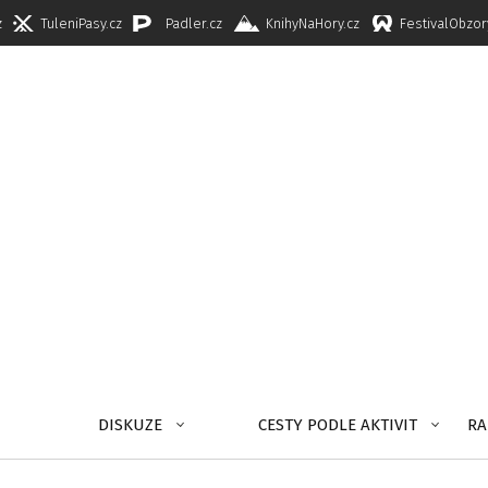
z
TuleniPasy.cz
Padler.cz
KnihyNaHory.cz
FestivalObzor
DISKUZE
CESTY PODLE AKTIVIT
RA