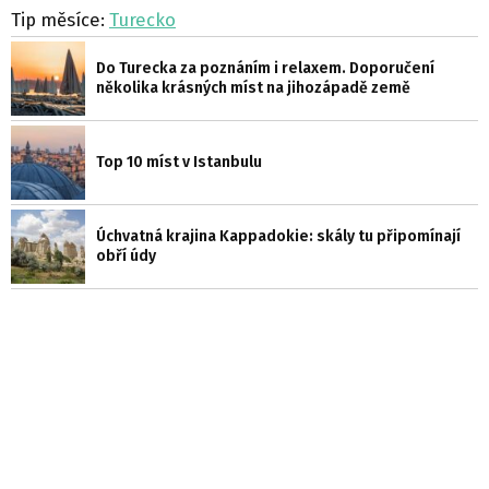
Tip měsíce:
Turecko
Do Turecka za poznáním i relaxem. Doporučení
několika krásných míst na jihozápadě země
Top 10 míst v Istanbulu
Úchvatná krajina Kappadokie: skály tu připomínají
obří údy