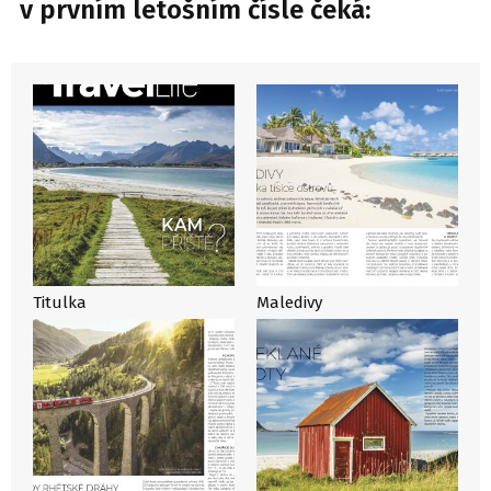
v prvním letošním čísle čeká:
Titulka
Maledivy