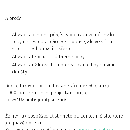
A proč?
Abyste si je mohli přečíst v opravdu volné chvilce,
tedy ne cestou z práce v autobuse, ale ve stínu
stromu na houpacím křesle.
Abyste si lépe užili nádherné fotky.
Abyste si užili kvalitu a propracované tipy plnými
doušky.
Ročně takovou poctu dostane více než 60 článků a
4.000 lidí se z nich inspiruje, kam příště.
Co vy?
Už máte předplaceno?
Že ne? Tak pospěšte, ať stihnete parádí letní číslo, které
jde právě do tisku.
Se slevou si kupte přímo u nás na
www.travellife.cz
.