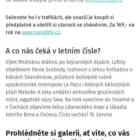
Seženete ho i v trafikách, ale snazší je koupit si
předplatné a ušetřit si starosti se sháněním. Za 169,- na
rok na
www.travellife.cz
.
A co nás čeká v letním čísle?
Výlet Rhétskou dráhou po švýcarských Alpách, Lofoty
objektivem Pavla Svobody, rozhovor s Jirkou Kolbabou o
krásách Skandinávie, průzkum bolívijské rušné
vysokohorské metropole La Pazu i klidných bělostných
pláží Malediv. A taky unikátní atmosféra gruzínských
měst, egyptské oázy Siwa. Na trek vyrazíme do Yosemit a
v Čechách objevíme krásy Libereckého kraje a lákadla
letního Brna a Ostravy. Číslo vychází 15. června.
Prohlédněte si galerii, ať víte, co vás