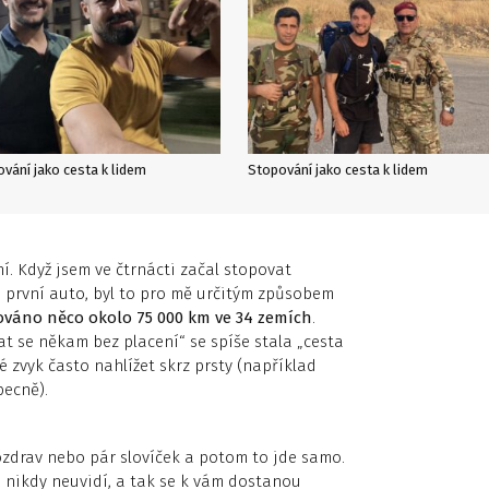
vání jako cesta k lidem
Stopování jako cesta k lidem
í. Když jsem ve čtrnácti začal stopovat
e první auto, byl to pro mě určitým způsobem
áno něco okolo 75 000 km ve 34 zemích
.
tat se někam bez placení“ se spíše stala „cesta
dé zvyk často nahlížet skrz prsty (například
ecně).
pozdrav nebo pár slovíček a potom to jde samo.
vás nikdy neuvidí, a tak se k vám dostanou