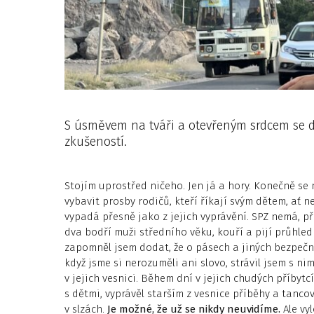
S úsměvem na tváři a otevřeným srdcem se d
zkušeností.
Stojím uprostřed ničeho. Jen já a hory. Konečně se 
vybavit prosby rodičů, kteří říkají svým dětem, ať n
vypadá přesně jako z jejich vyprávění. SPZ nemá, př
dva bodří muži středního věku, kouří a pijí průhle
zapomněl jsem dodat, že o pásech a jiných bezpečno
když jsme si nerozuměli ani slovo, strávil jsem s 
v jejich vesnici. Během dní v jejich chudých příbyt
s dětmi, vyprávěl starším z vesnice příběhy a tanco
v slzách.
Je možné, že už se nikdy neuvidíme.
Ale vy