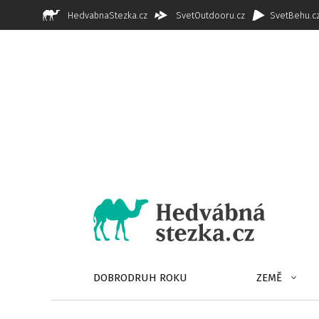
HedvabnaStezka.cz
SvetOutdooru.cz
SvetBehu.c
DOBRODRUH ROKU
ZEMĚ