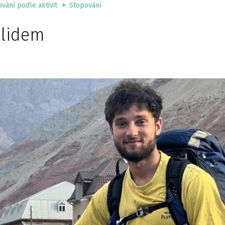
vání podle aktivit
Stopování
 lidem