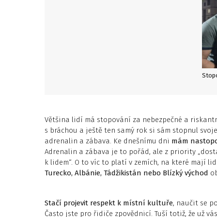
Stopo
Většina lidí má stopování za nebezpečné a riskantn
s bráchou a ještě ten samý rok si sám stopnul svoj
adrenalin a zábava. Ke dnešnímu dni
mám nastopov
Adrenalin a zábava je to pořád, ale z priority „dos
k lidem“. O to víc to platí v zemích, na které mají li
Turecko, Albánie, Tádžikistán nebo Blízký východ
ob
Stačí projevit respekt k místní kultuře
, naučit se 
Často jste pro řidiče zpovědnicí. Tuší totiž, že už 