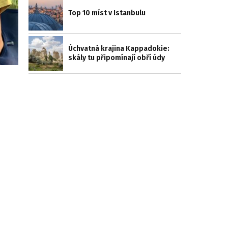
Top 10 míst v Istanbulu
Úchvatná krajina Kappadokie:
skály tu připomínají obří údy