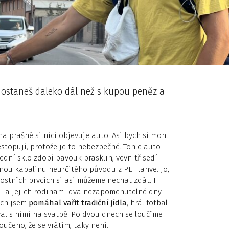
ostaneš daleko dál než s kupou peněz a
na prašné silnici objevuje auto. Asi bych si mohl
estopují, protože je to nebezpečné. Tohle auto
ední sklo zdobí pavouk prasklin, vevnitř sedí
dnou kapalinu neurčitého původu z PET lahve. Jo,
stních prvcích si asi můžeme nechat zdát. I
nimi a jejich rodinami dva nezapomenutelné dny
cích jsem
pomáhal vařit tradiční jídla
, hrál fotbal
val s nimi na svatbě. Po dvou dnech se loučíme
loučeno, že se vrátím, taky není.