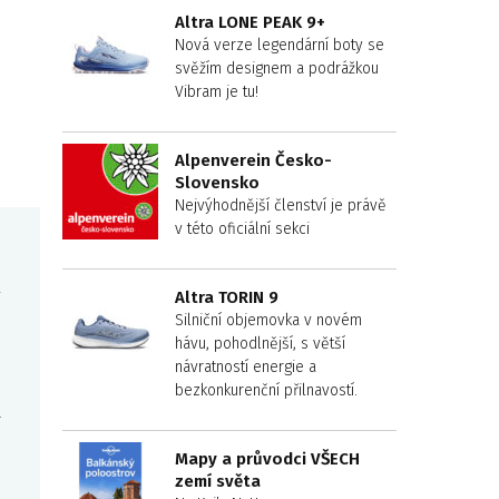
Altra LONE PEAK 9+
Nová verze legendární boty se
svěžím designem a podrážkou
Vibram je tu!
Alpenverein Česko-
Slovensko
Nejvýhodnější členství je právě
v této oficiální sekci
4
Altra TORIN 9
Silniční objemovka v novém
hávu, pohodlnější, s větší
návratností energie a
bezkonkurenční přilnavostí.
a
Mapy a průvodci VŠECH
zemí světa