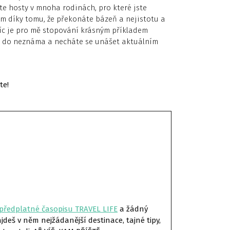
te hosty v mnoha rodinách, pro které jste
enom díky tomu, že překonáte bázeň a nejistotu a
víc je pro mě stopování krásným příkladem
i do neznáma a necháte se unášet aktuálním
te!
předplatné časopisu TRAVEL LIFE
a žádný
deš v něm nejžádanější destinace, tajné tipy,