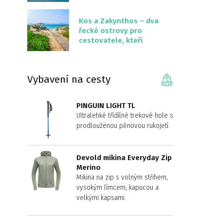
překvapivě malém
území
Kos a Zakynthos – dva
řecké ostrovy pro
cestovatele, kteří
chtějí něco jiného než
Krétu
Vybavení na cesty
PINGUIN LIGHT TL
Ultralehké třídílné trekové hole s
prodlouženou pěnovou rukojetí.
Devold mikina Everyday Zip
Merino
Mikina na zip s volným střihem,
vysokým límcem, kapucou a
velkými kapsami.