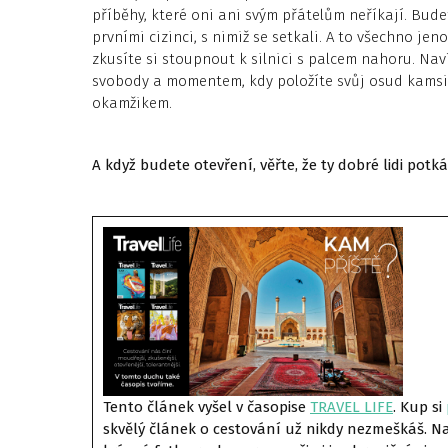
příběhy, které oni ani svým přátelům neříkají. Bude
prvními cizinci, s nimiž se setkali. A to všechno j
zkusíte si stoupnout k silnici s palcem nahoru. Na
svobody a momentem, kdy položíte svůj osud kams
okamžikem.
A když budete otevření, věřte, že ty dobré lidi potká
Tento článek vyšel v časopise
TRAVEL LIF
E
. Kup si
skvělý článek o cestování už nikdy nezmeškáš. Naj