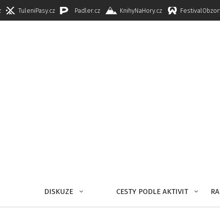
z
TuleniPasy.cz
Padler.cz
KnihyNaHory.cz
FestivalObzor
DISKUZE
CESTY PODLE AKTIVIT
RA