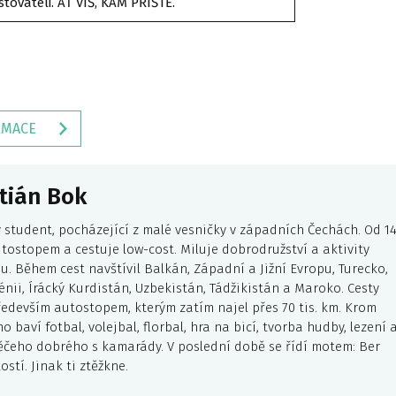
stovateli. AŤ VÍŠ, KAM PŘÍŠTĚ.
RMACE
tián Bok
ý student, pocházející z malé vesničky v západních Čechách. Od 1
utostopem a cestuje low-cost. Miluje dobrodružství a aktivity
u. Během cest navštívil Balkán, Západní a Jižní Evropu, Turecko,
énii, Írácký Kurdistán, Uzbekistán, Tádžikistán a Maroko. Cesty
edevším autostopem, kterým zatím najel přes 70 tis. km. Krom
o baví fotbal, volejbal, florbal, hra na bicí, tvorba hudby, lezení 
ěčeho dobrého s kamarády. V poslední době se řídí motem: Ber
ostí. Jinak ti ztěžkne.