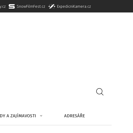
y.cz
SnowFilmFest.cz
ExpedicniKamera.cz
DY A ZAJÍMAVOSTI
ADRESÁŘE