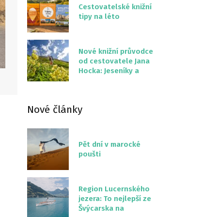
Cestovatelské knižní
tipy na léto
Nové knižní průvodce
od cestovatele Jana
Hocka: Jeseníky a
Severní stezka
Slovenskem
Nové články
Pět dní v marocké
poušti
Region Lucernského
jezera: To nejlepší ze
Švýcarska na