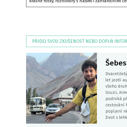
krásné fotky, rozhovory s našimi i zahraničními ce
PŘIDEJ SVOU ZKUŠENOST NEBO DOPLŇ INFO
Šebes
Dvacetilet
let jezdí a
všeho druh
Gruzii, Arm
podniká př
cestování h
popíjení n
život s lehk