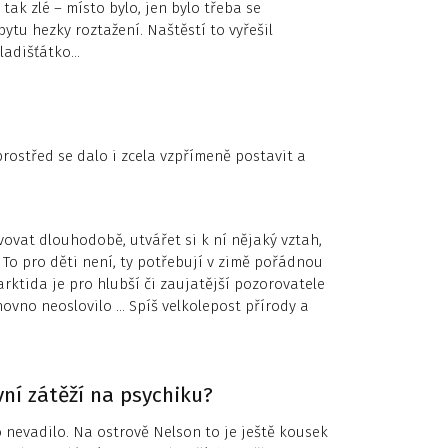
tak zlé – místo bylo, jen bylo třeba se
ytu hezky roztažení. Naštěstí to vyřešil
kladišťátko…
prostřed se dalo i zcela vzpřímeně postavit a
ivovat dlouhodobě, utvářet si k ní nějaký vztah,
To pro děti není, ty potřebují v zimě pořádnou
rktida je pro hlubší či zaujatější pozorovatele
ovno neoslovilo … Spíš velkolepost přírody a
vní zátěží na psychiku?
o nevadilo. Na ostrově Nelson to je ještě kousek