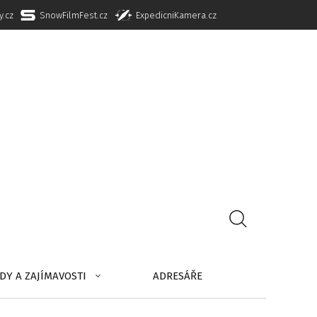
y.cz
SnowFilmFest.cz
ExpedicniKamera.cz
DY A ZAJÍMAVOSTI
ADRESÁŘE