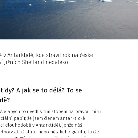
v Antarktidě, kde strávil rok na české
ví Jižních Shetland nedaleko
idy? A jak se to dělá? To se
odě?
 Ale abych to uvedl s tím stopem na pravou míru
iciální papír, že jsem členem antarktické
ící dlouhodobě v Antarktidě), jenže náš
podpory ať už státu nebo nějakého grantu, takže