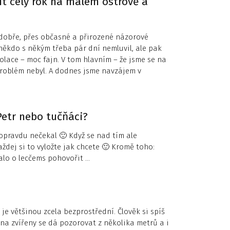
 žít celý rok na malém ostrově a
 dobře, přes občasné a přirozené názorové
někdo s někým třeba pár dní nemluvil, ale pak
zolace – moc fajn. V tom hlavním – že jsme se na
roblém nebyl. A dodnes jsme navzájem v
 Petr nebo tučňáci?
opravdu nečekal 🙂 Když se nad tím ale
aždej si to vyložte jak chcete 🙂 Kromě toho:
dalo o lecčems pohovořit …
 je většinou zcela bezprostřední. Člověk si spíš
ina zvířeny se dá pozorovat z několika metrů a i