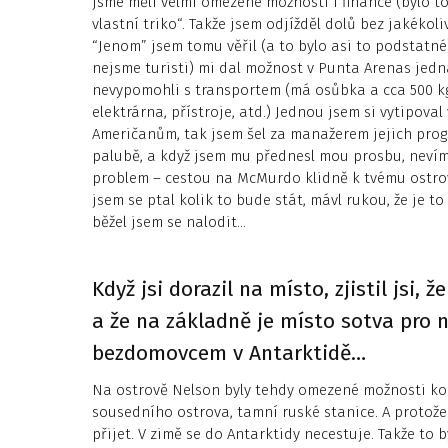
jsme měli velmi omezené možnosti i finance (bylo to 
vlastní triko“. Takže jsem odjížděl dolů bez jakékoli
“Jenom” jsem tomu věřil (a to bylo asi to podstatné
nejsme turisti) mi dal možnost v Punta Arenas jedn
nevypomohli s transportem (má osůbka a cca 500 kg
elektrárna, přístroje, atd.) Jednou jsem si vytipoval
Američanům, tak jsem šel za manažerem jejich prog
palubě, a když jsem mu přednesl mou prosbu, nevím,
problem – cestou na McMurdo klidně k tvému ostro
jsem se ptal kolik to bude stát, mávl rukou, že je t
běžel jsem se nalodit…
Když jsi dorazil na místo, zjistil jsi, 
a že na základně je místo sotva pro ně
bezdomovcem v Antarktidě…
Na ostrově Nelson byly tehdy omezené možnosti k
sousedního ostrova, tamní ruské stanice. A protože s
přijet. V zimě se do Antarktidy necestuje. Takže to