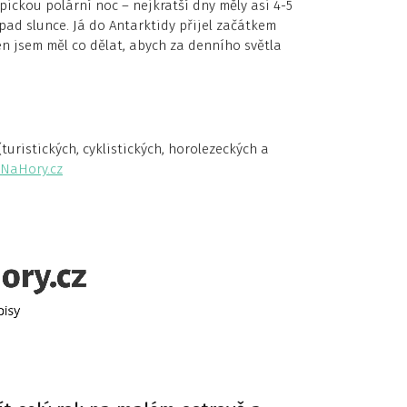
pickou polární noc – nejkratší dny měly asi 4-5
pad slunce. Já do Antarktidy přijel začátkem
en jsem měl co dělat, abych za denního světla
uristických, cyklistických, horolezeckých a
NaHory.cz