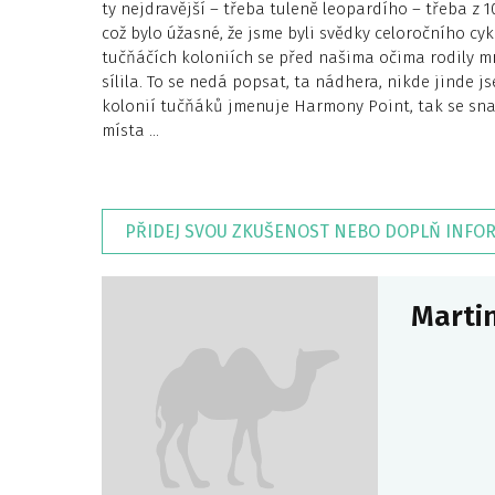
ty nejdravější – třeba tuleně leopardího – třeba z 1
což bylo úžasné, že jsme byli svědky celoročního cyk
tučňáčích koloniích se před našima očima rodily mr
sílila. To se nedá popsat, ta nádhera, nikde jinde j
kolonií tučňáků jmenuje Harmony Point, tak se sn
místa …
PŘIDEJ SVOU ZKUŠENOST NEBO DOPLŇ INFO
Marti