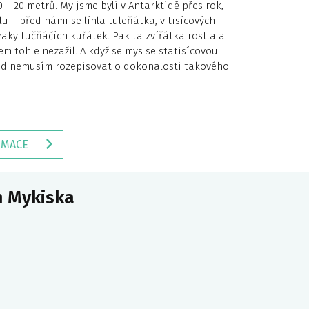
0 – 20 metrů. My jsme byli v Antarktidě přes rok,
lu – před námi se líhla tuleňátka, v tisícových
aky tučňáčích kuřátek. Pak ta zvířátka rostla a
sem tohle nezažil. A když se mys se statisícovou
ad nemusím rozepisovat o dokonalosti takového
RMACE
n Mykiska