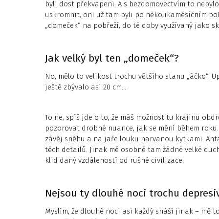
byli dost překvapeni. A s bezdomovectvím to nebylo 
uskromnit, oni už tam byli po několikaměsíčním pob
„domeček“ na pobřeží, do té doby využívaný jako s
Jak velký byl ten „domeček“?
No, mělo to velikost trochu většího stanu „áčko“. U
ještě zbývalo asi 20 cm…
To ne, spíš jde o to, že máš možnost tu krajinu obd
pozorovat drobné nuance, jak se mění během roku. 
závěj sněhu a na jaře louku narvanou kytkami. Anta
těch detailů. Jinak mě osobně tam žádné velké duch
klid daný vzdáleností od rušné civilizace.
Nejsou ty dlouhé noci trochu depresi
Myslím, že dlouhé noci asi každý snáší jinak – mě t