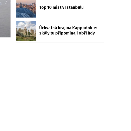
Top 10 míst v Istanbulu
Úchvatná krajina Kappadokie:
skály tu připomínají obří údy