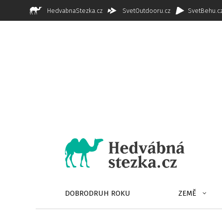
HedvabnaStezka.cz
SvetOutdooru.cz
SvetBehu.c
DOBRODRUH ROKU
ZEMĚ