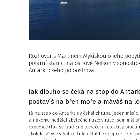
Rozhovor s Martinem Mykiskou o jeho pobytě 
polární stanici na ostrově Nelson v souostro
Antarktického poloostrova.
Jak dlouho se čeká na stop do Antarkt
postavíš na břeh moře a máváš na l
Já na stop do Antarktidy čekal zhruba jeden měsíc.
a někomu nedělal zbytečné iluze: v ruce jsem měl of
expedice (tak se tradičně označují kolektivy pracuj
„kolektiv“ vše v Antarktidě dělal bez nějaké větší 