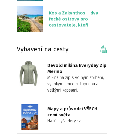
překvapivě malém
území
Kos a Zakynthos – dva
řecké ostrovy pro
cestovatele, kteří
chtějí něco jiného než
Krétu
Vybavení na cesty
Devold mikina Everyday Zip
Merino
Mikina na zip s volným střihem,
vysokým límcem, kapucou a
velkými kapsami.
Mapy a průvodci VŠECH
zemí světa
Na KnihyNaHory.cz