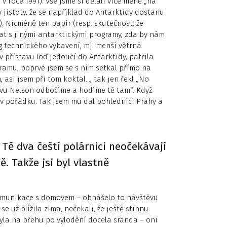
v roce 1991). Vše jsme si dělali více méně „na
v jistoty, že se například do Antarktidy dostanu.
). Nicméně ten papír (resp. skutečnost, že
at s jinými antarktickými programy, zda by nám
 technického vybavení, mj. menší větrná
 v přístavu loď jedoucí do Antarktidy, patřila
ramu, poprvé jsem se s ním setkal přímo na
 asi jsem při tom koktal…, tak jen řekl „No
vu Nelson odbočíme a hodíme tě tam“. Když
o v pořádku. Tak jsem mu dal pohlednici Prahy a
že Tě dva čeští polárnici neočekávají
. Takže jsi byl vlastně
omunikace s domovem – obnášelo to návštěvu
e už blížila zima, nečekali, že ještě stihnu
 byla na břehu po vylodění docela sranda – oni