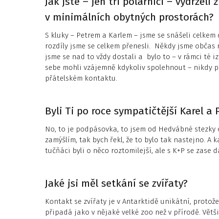
Jak jste – jen tři polárníci – vydrželi
v minimálních obytných prostorách?
S kluky – Petrem a Karlem – jsme se snášeli celkem
rozdíly jsme se celkem přenesli. Někdy jsme občas 
jsme se nad to vždy dostali a bylo to – v rámci té i
sebe mohli vzájemně kdykoliv spolehnout – nikdy p
přátelském kontaktu.
Byli Ti po roce sympatičtější Karel a
No, to je podpásovka, to jsem od Hedvábné stezky 
zamýšlím, tak bych řekl, že to bylo tak nastejno. A k
tučňáci byli o něco roztomilejší, ale s K+P se zase 
Jaké jsi měl setkání se zvířaty?
Kontakt se zvířaty je v Antarktidě unikátní, protože
připadá jako v nějaké velké zoo než v přírodě. Větš