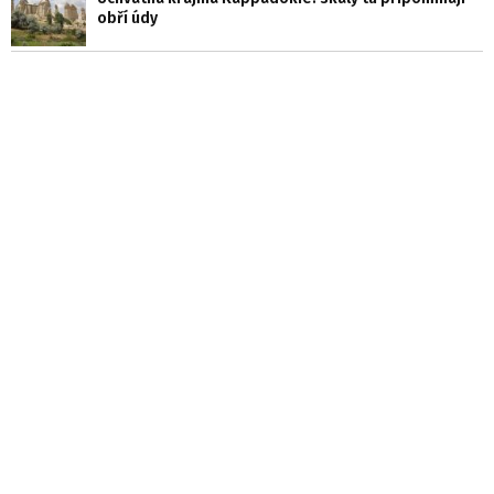
obří údy