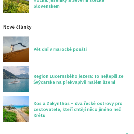
Hocka: Jeseníky a Severní stezka
Slovenskem
Nové články
Pět dní v marocké poušti
Region Lucernského jezera: To nejlepší ze
Švýcarska na překvapivě malém území
Kos a Zakynthos – dva řecké ostrovy pro
cestovatele, kteří chtějí něco jiného než
Krétu