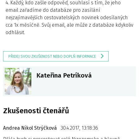
4. Každý, kdo zašle odpověď, souhlasí s tím, že jeho
email zařadíme do databáze pro zasílání
nejzajímavějších cestovatelských novinek odesílaných
cca 1x měsíčně. Svůj email, ale může z databáze kdykoliv
odhlásit.
PŘIDEJ SVOU ZKUŠENOST NEBO DOPLŇ INFORMACE
Kateřina Petríková
Zkušenosti čtenářů
Andrea Nikol Strýčková
30.4.2017, 13:18:36