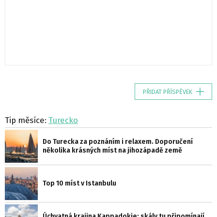
PŘIDAT PŘÍSPĚVEK
Tip měsíce:
Turecko
Do Turecka za poznáním i relaxem. Doporučení
několika krásných míst na jihozápadě země
Top 10 míst v Istanbulu
Úchvatná krajina Kappadokie: skály tu připomínají