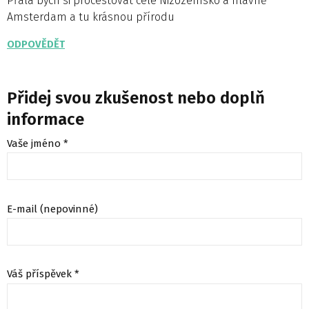
Přála bych si procestovat celé Nizozemsko a hlavně
Amsterdam a tu krásnou přírodu
ODPOVĚDĚT
Přidej svou zkušenost nebo doplň
informace
Vaše jméno *
E-mail (nepovinné)
Váš příspěvek *