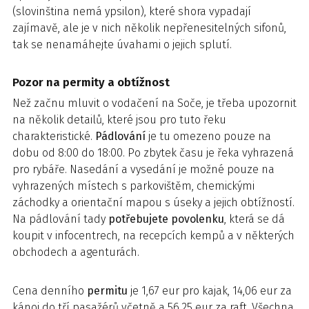
(slovinština nemá ypsilon), které shora vypadají
zajímavě, ale je v nich několik nepřenesitelných sifonů,
tak se nenamáhejte úvahami o jejich splutí.
Pozor na permity a obtížnost
Než začnu mluvit o vodačení na Soče, je třeba upozornit
na několik detailů, které jsou pro tuto řeku
charakteristické.
Pádlování
je tu omezeno pouze na
dobu od 8:00 do 18:00. Po zbytek času je řeka vyhrazená
pro rybáře. Nasedání a vysedání je možné pouze na
vyhrazených místech s parkovištěm, chemickými
záchodky a orientační mapou s úseky a jejich obtížností.
Na pádlování tady
potřebujete povolenku
, která se dá
koupit v infocentrech, na recepcích kempů a v některých
obchodech a agenturách.
Cena denního
permitu
je 1,67 eur pro kajak, 14,06 eur za
kánoi do tří pasažérů včetně a 56,25 eur za raft. Všechna