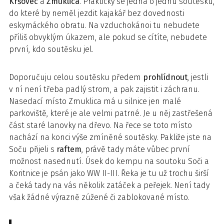
Kršovec
a
Zmuklica
. Prakticky se jedná o jednu soutěsku,
do které by neměl jezdit kajakář bez dovednosti
eskymáckého obratu. Na vzduchokánoi tu nebudete
příliš obvyklým úkazem, ale pokud se cítíte, nebudete
první, kdo soutěsku jel.
Doporučuju celou soutěsku předem
prohlídnout
, jestli
v ní není třeba padlý strom, a pak zajistit i záchranu.
Nasedací místo Zmuklica má u silnice jen malé
parkoviště, které je ale velmi patrné. Je u něj zastřešená
část staré lanovky na dřevo. Na řece se toto místo
nachází na konci výše zmíněné soutěsky. Pakliže jste na
Soču přijeli s
raftem
, právě tady máte vůbec první
možnost nasednutí. Úsek do kempu na soutoku Soči a
Koritnice je psán jako WW II-III. Řeka je tu už trochu širší
a čeká tady na vás několik zatáček a peřejek. Není tady
však žádné výrazně zúžené či zablokované místo.