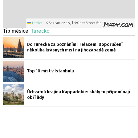
Leaflet
|
©Seznam.cz a.s., | ©OpenStreetMap
Tip měsíce:
Turecko
Do Turecka za poznáním i relaxem. Doporučení
několika krásných míst na jihozápadě země
Top 10 míst v Istanbulu
Úchvatná krajina Kappadokie: skály tu připomínají
obří údy