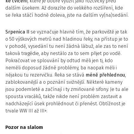
ke cvičení
, které je dobré využít jako rozcvičky před
dalším úsekem. Až dorazíte do velikého rozšíření, kde
se řeka stáčí hodně doleva, jste na dalším vy(na)sedání.
Srpenica II
se vyznačuje hlavně tím, že parkoviště je tak
o 50 výškových metrů nad hladinou řeky, na přístup je to
v pohodě, vysedání tu není žádná lábuž, ale zas to není
taková tragédie, aby nestálo za to sem přijet po vodě.
Pokračovat ve splouvání by odtud měli jen ti, kdo
neměli doposud žádné problémy, ba naopak měli i
nějakou tu rezervičku. Řeka se stává
méně přehlednou
,
zablokovanější a o poznání svižnější. Některé kameny
jsou podemleté a začínají i ty zmiňované sifony. Je tu ale
spousta vracáků, takže nikde není problém zastavit a
nadcházející úsek prohlédnout či přenést. Obtížnost je
trvale WW III až III+.
Pozor na slalom