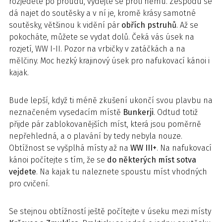
rozjedete po proudu, vydejte se proti němu. Zespodu se
dá najet do soutěsky a v ní je, kromě krásy samotné
soutěsky, většinou k vidění pár
obřích pstruhů
. Až se
pokocháte, můžete se vydat dolů. Čeká vás úsek na
rozjetí, WW I-II. Pozor na vrbičky v zatáčkách a na
mělčiny. Moc hezký krajinový úsek pro nafukovací kánoi i
kajak.
Bude lepší, když ti méně zkušení ukončí svou plavbu na
neznačeném vysedacím místě
Bunkerji
. Odtud totiž
přijde pár zablokovanějších míst, která jsou poměrně
nepřehledná, a o plavání by tedy nebyla nouze.
Obtížnost se vyšplhá místy až na
WW III+
. Na nafukovací
kánoi počítejte s tím, že se
do některých míst sotva
vejdete
. Na kajak tu naleznete spoustu míst vhodných
pro cvičení.
Se stejnou obtížností ještě počítejte v úseku mezi místy