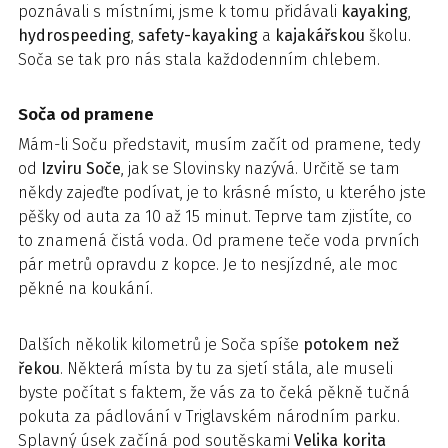
poznávali s místními, jsme k tomu přidávali
kayaking
,
hydrospeeding
,
safety-kayaking
a
kajakářskou
školu.
Soča se tak pro nás stala každodenním chlebem.
Soča od pramene
Mám-li Soču představit, musím začít od pramene, tedy
od
Izviru Soče
, jak se Slovinsky nazývá. Určitě se tam
někdy zajeďte podívat, je to krásné místo, u kterého jste
pěšky od auta za 10 až 15 minut. Teprve tam zjistíte, co
to znamená čistá voda. Od pramene teče voda prvních
pár metrů opravdu z kopce. Je to nesjízdné, ale moc
pěkné na koukání.
Dalších několik kilometrů je Soča spíše
potokem než
řekou
. Některá místa by tu za sjetí stála, ale museli
byste počítat s faktem, že vás za to čeká pěkně tučná
pokuta za pádlování v Triglavském národním parku.
Splavný úsek začíná pod soutěskami
Velika korita