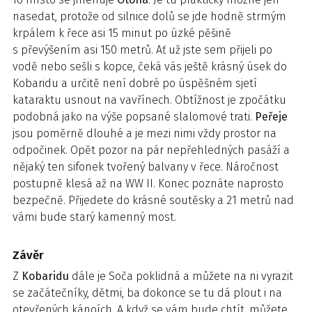
nasedat, protože od silnice dolů se jde hodně strmým
krpálem k řece asi 15 minut po úzké pěšině
s převýšením asi 150 metrů. Ať už jste sem přijeli po
vodě nebo sešli s kopce, čeká vás ještě krásný úsek do
Kobaridu a určitě není dobré po úspěšném sjetí
kataraktu usnout na vavřínech. Obtížnost je zpočátku
podobná jako na výše popsané slalomové trati.
Peřeje
jsou poměrně dlouhé a je mezi nimi vždy prostor na
odpočinek. Opět pozor na pár nepřehledných pasáží a
nějaký ten sifonek tvořený balvany v řece. Náročnost
postupně klesá až na WW II. Konec poznáte naprosto
bezpečně. Přijedete do krásné soutěsky a 21 metrů nad
vámi bude starý kamenný most.
Závěr
Z
Kobaridu
dále je Soča poklidná a můžete na ni vyrazit
se začátečníky, dětmi, ba dokonce se tu dá plout i na
otevřených kánoích. A když se vám bude chtít, můžete