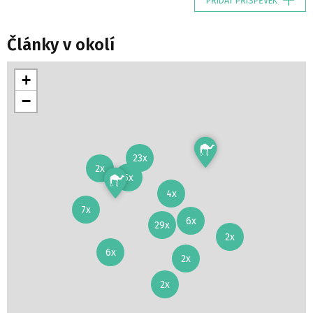
PŘIDAT PŘÍSPĚVEK
Články v okolí
+
−
23x
2x
5x
4x
7x
6x
29x
2x
6x
2x
2x