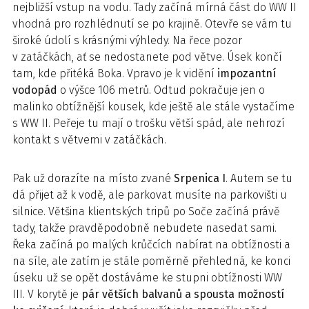
nejbližší vstup na vodu. Tady začíná mírná část do WW II
vhodná pro rozhlédnutí se po krajině. Otevře se vám tu
široké údolí s krásnými výhledy. Na řece pozor
v zatáčkách, ať se nedostanete pod větve. Úsek končí
tam, kde přitéká Boka. Vpravo je k vidění
impozantní
vodopád
o výšce 106 metrů. Odtud pokračuje jen o
malinko obtížnější kousek, kde ještě ale stále vystačíme
s WW II. Peřeje tu mají o trošku větší spád, ale nehrozí
kontakt s větvemi v zatáčkách.
Pak už dorazíte na místo zvané
Srpenica I
. Autem se tu
dá přijet až k vodě, ale parkovat musíte na parkovišti u
silnice. Většina klientských tripů po Soče začíná právě
tady, takže pravděpodobně nebudete nasedat sami.
Řeka začíná po malých krůčcích nabírat na obtížnosti a
na síle, ale zatím je stále poměrně přehledná, ke konci
úseku už se opět dostáváme ke stupni obtížnosti WW
III. V korytě je
pár větších balvanů a spousta možností