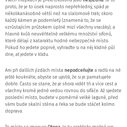
proto, že je to úsek naprosto nepřehledný, spád je
několikanásobně větší než na slalomové trati, skoro
každý kámen je podemletý (znamená to, že se
vzrůstajícím průtokem úplně mizí všechny vracáky), a
hlavně kvůli neuvěřitelně velkému množství sifonů,
které dělají z kataraktu hodně nebezpečné místo.
Pokud ho jedete poprvé, vyhraďte si na něj klidně půl
dne, ať jedete v klidu.
Ani při dalších jízdách místa
nepodceňujte
a radši na ně
ještě koukněte, abyste se ujistili, že si je pamatujete
dobře. Často se stane, že je shora vidět tři a více cest a
všechny kromě jedné vedou rovnou do sifáče. Až sjedete
poslední místo, budete v poměrně velké laguně, před
vámi bude skalní stěna a řeka se bude stáčet kolmo
doprava.
To místo se jmenuje
Otona
. Je tu prakticky možné jen