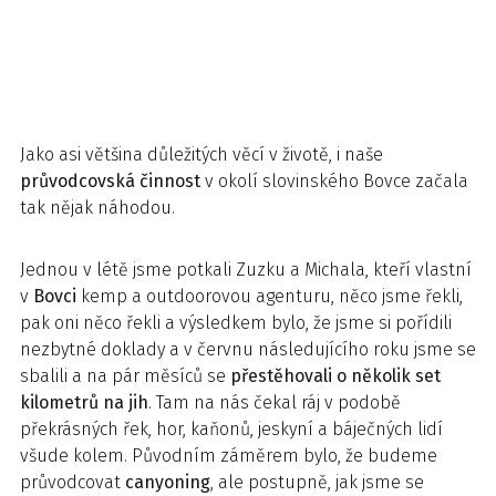
Jako asi většina důležitých věcí v životě, i naše
průvodcovská činnost
v okolí slovinského Bovce začala
tak nějak náhodou.
Jednou v létě jsme potkali Zuzku a Michala, kteří vlastní
v
Bovci
kemp a outdoorovou agenturu, něco jsme řekli,
pak oni něco řekli a výsledkem bylo, že jsme si pořídili
nezbytné doklady a v červnu následujícího roku jsme se
sbalili a na pár měsíců se
přestěhovali o několik set
kilometrů na jih
. Tam na nás čekal ráj v podobě
překrásných řek, hor, kaňonů, jeskyní a báječných lidí
všude kolem. Původním záměrem bylo, že budeme
průvodcovat
canyoning
, ale postupně, jak jsme se