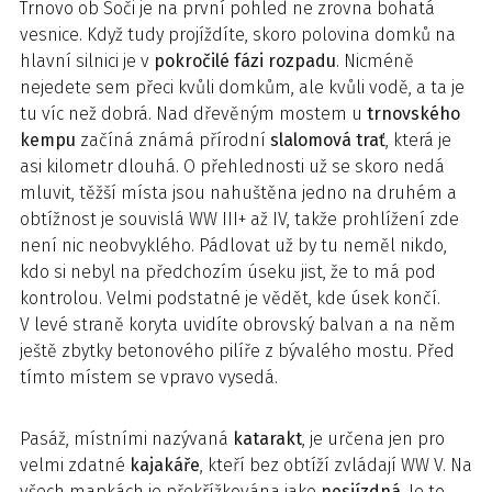
Trnovo ob Soči je na první pohled ne zrovna bohatá
vesnice. Když tudy projíždíte, skoro polovina domků na
hlavní silnici je v
pokročilé fázi rozpadu
. Nicméně
nejedete sem přeci kvůli domkům, ale kvůli vodě, a ta je
tu víc než dobrá. Nad dřevěným mostem u
trnovského
kempu
začíná známá přírodní
slalomová trať
, která je
asi kilometr dlouhá. O přehlednosti už se skoro nedá
mluvit, těžší místa jsou nahuštěna jedno na druhém a
obtížnost je souvislá WW III+ až IV, takže prohlížení zde
není nic neobvyklého. Pádlovat už by tu neměl nikdo,
kdo si nebyl na předchozím úseku jist, že to má pod
kontrolou. Velmi podstatné je vědět, kde úsek končí.
V levé straně koryta uvidíte obrovský balvan a na něm
ještě zbytky betonového pilíře z bývalého mostu. Před
tímto místem se vpravo vysedá.
Pasáž, místními nazývaná
katarakt
, je určena jen pro
velmi zdatné
kajakáře
, kteří bez obtíží zvládají WW V. Na
všech mapkách je překřížkována jako
nesjízdná
. Je to