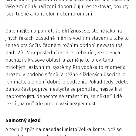
výše zmíněná nařízení doporučuju respektovat, pokuty
jsou tučné a kontroloři nekompromisní.
Dále mějte na paměti, že
obtížnost
se, stejně jako na
jiných řekách, zásadně mění s vodním stavem a také to,
že teplota Soči v žádném ročním období nevystoupá
nad 12 ˚C. V neposlední řadě je třeba říct, že se Soča
nachází v krasové oblasti a země je tu provrtána
mnohými jeskynními systémy. Pro vodáka to znamená
hrozbu v podobě sifonů. V běžně sjížděných úsecích je
jich málo, ale není dobré je podcenit. Pokud tedy jedete
danou část poprvé, nestyďte se prohlížet, nejste-li si
naprosto jisti. Nenechte se zmást tím, že někteří lidé
jezdí „na oči“. Jde přeci o vaši
bezpečnost
.
Samotný sjezd
A teď už zpět na
nasedací místo
Velika korita. Než se