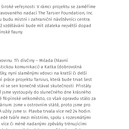
široké veřejnosti. V rámci projektu se zaměříme
ravovaného nadací The Tarsier Foundation, Inc.
u budu místní i zahraniční návštěvníci centra.
chž vzdělávání bude mít zdaleka největší dopad
ínské fauny.
ovinu. Tři dívčiny – Milada (hlavní
ustickou komunikaci) a Katka (dobrovolná
jšky, nyní slaměnými vdovci na kratší či delší
ní práce projektu Tarsius, která bude trvat šest
ání se sen konečně stával skutečností. Přistály
teď jsme vystoupily do slunečného dne krásného
 filipínské velkoměsto, co však opravdu stálo za
árium. Jsme v ostrovním státě, proto jsme pro
A užily jsme si. Plavba trvala více než 24 hodin.
ledé tváře mezi místními, spolu s rozesmátými
 více či méně nadanými zpěváky trénujícími