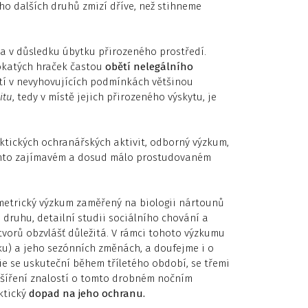
ho dalších druhů zmizí dříve, než stihneme
 v důsledku úbytku přirozeného prostředí.
 okatých hraček častou
obětí nelegálního
jetí v nevyhovujících podmínkách většinou
itu
, tedy v místě jejich přirozeného výskytu, je
raktických ochranářských aktivit, odborný výzkum,
 tomto zajímavém a dosud málo prostudovaném
metrický výzkum zaměřený na biologii nártounů
druhu, detailní studii sociálního chování a
vorů obzvlášť důležitá. V rámci tohoto výzkumu
) a jeho sezónních změnách, a doufejme i o
e se uskuteční během tříletého období, se třemi
ozšíření znalostí o tomto drobném nočním
ktický
dopad na jeho ochranu.