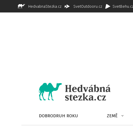
HedvabnaStezka.cz
SvetOutdooru.cz
SvetBehu.c
DOBRODRUH ROKU
ZEMĚ