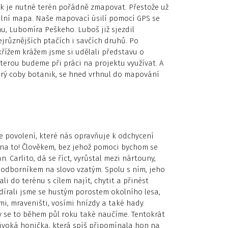
k je nutné terén pořádně zmapovat. Přestože už
ailní mapa. Naše mapovací úsilí pomocí GPS se
u, Lubomíra Peškeho. Luboš již sjezdil
ejrůznějších ptačích i savčích druhů. Po
křížem krážem jsme si udělali představu o
kterou budeme při práci na projektu využívat. A
rý coby botanik, se hned vrhnul do mapování
 povolení, které nás opravňuje k odchycení
á na to! Člověkem, bez jehož pomoci bychom se
n. Carlito, dá se říct, vyrůstal mezi nártouny,
e odborníkem na slovo vzatým. Spolu s ním, jeho
i do terénu s cílem najít, chytit a přinést
dírali jsme se hustým porostem okolního lesa,
i, mraveništi, vosími hnízdy a také hady.
my se to během půl roku také naučíme. Tentokrát
divoká honička, která spíš připomínala hon na