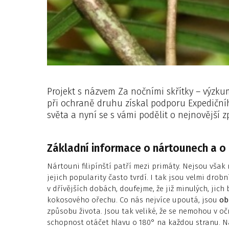
Projekt s názvem Za nočními skřítky – výzku
při ochraně druhu získal podporu Expediční
světa a nyní se s vámi podělit o nejnovější z
Základní informace o nártounech a o
Nártouni filipínští patří mezi primáty. Nejsou však
jejich popularity často tvrdí. I tak jsou velmi drobní
v dřívějších dobách, doufejme, že již minulých, jic
kokosového ořechu. Co nás nejvíce upoutá, jsou
ob
způsobu života. Jsou tak veliké, že se nemohou v o
schopnost otáčet hlavu o 180° na každou stranu. 