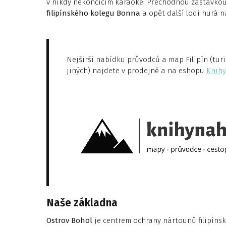
v nikdy nekončícím karaoke. Přechodnou zastávkou 
filipínského kolegu Bonna
a opět další lodí hurá n
Nejširší nabídku průvodců a map Filipín (turis
jiných) najdete v prodejně a na eshopu
Knihy
Naše základna
Ostrov Bohol
je centrem ochrany nártounů filipínsk