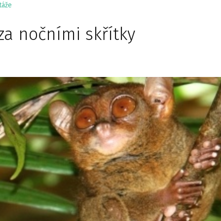
táže
za nočními skřítky