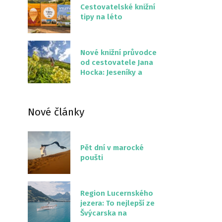
Cestovatelské knižní
tipy na léto
Nové knižní průvodce
od cestovatele Jana
Hocka: Jeseníky a
Severní stezka
Slovenskem
Nové články
Pět dní v marocké
poušti
Region Lucernského
jezera: To nejlepší ze
Švýcarska na