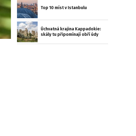
Top 10 míst v Istanbulu
Úchvatná krajina Kappadokie:
skály tu připomínají obří údy