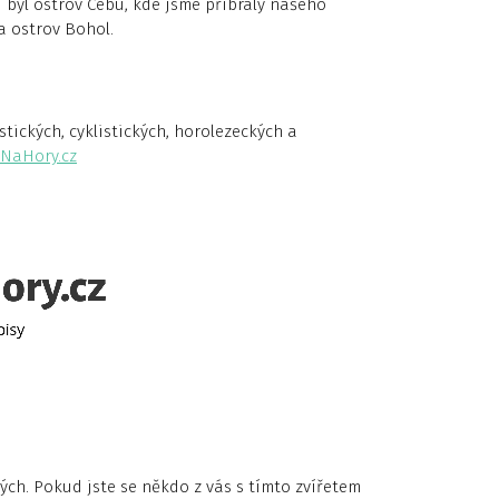
byl ostrov Cebu, kde jsme přibraly našeho
a ostrov Bohol.
tických, cyklistických, horolezeckých a
NaHory.cz
ých. Pokud jste se někdo z vás s tímto zvířetem