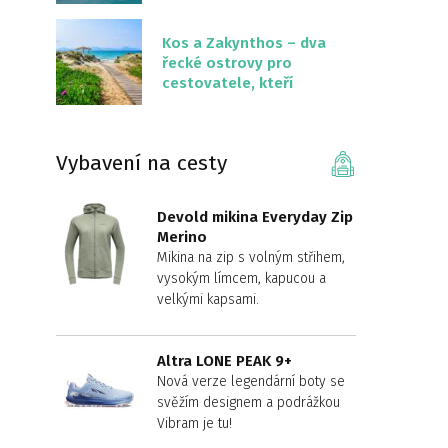
překvapivě malém
území
Kos a Zakynthos – dva
řecké ostrovy pro
cestovatele, kteří
chtějí něco jiného než
Krétu
Vybavení na cesty
Devold mikina Everyday Zip
Merino
Mikina na zip s volným střihem,
vysokým límcem, kapucou a
velkými kapsami.
Altra LONE PEAK 9+
Nová verze legendární boty se
svěžím designem a podrážkou
Vibram je tu!