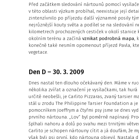
Před začátkem sledování nártounů pomocí vysílače
v této oblasti výzkum probíhal, neexistuje její det
zintenzívnilo po příjezdu další významné posily tým
nejrůznější kouty světa a podílel se na sledování n
kilometrech prochozených cestiček v okolí stanice 
okolním terénu a začíná
vznikat podrobná mapa
, 
konečně také nesmím opomenout příjezd Pavla, kte
vegetace.
Den D – 30. 3. 2009
Dnes nastal ten dlouho očekávaný den. Máme v ruce
několika zvířat a označení je vysílačkami, tak hur
určitě neobešli, je Carlito Pizzaras, zvaný tarsier ma
stál u zrodu The Philippine Tarsier Foundation a j
pomocníkem Joeffrym a čtyřmi psy jsme se dnes vydal
prvního nártouna. „Lov“ byl poměrně napínavý. Pro
šplhali nahoru a dolů po svahu mezi trnitými větvem
Carlito je schopen nártouny cítit a já doufám, že 
však byli psi první, kdo nártouna objevil. Nastala 