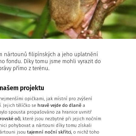
m nártounů filipínských a jeho uplatnění
ho fondu. Díky tomu jsme mohli vyrazit do
právy přímo z terénu.
 našem projektu
 nejmenšími opičkami, jak místní pro zvýšení
. Jejich tělíčko se
hravě vejde do dlaně
a
h bylo spousta propašováno za hranice uvnitř
rovské oči
, které jsou nezbytné při jejich nočním
čnici pohybovat a nártouni díky tomu získali
Nártouni jsou
tajemní noční skřítci,
o nichž toho