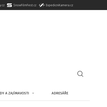
y.cz
SnowFilmFest.cz
ExpedicniKamera.cz
DY A ZAJÍMAVOSTI
ADRESÁŘE