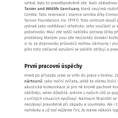
setkal, bylo to pravděpodobně zde. Naši základnou
Tarsier and Wildlife Sanctuary
, která zaujímá rozlo
Corella. Tato rezervace i stanice vznikla díky činno
Tarsier Foundation, Inc. (PTFI). Toto centrum slou
jednak jako vzdělávací středisko. Jeho součástí je 
polodivoko. Mají zde vyšší nabídku potravy (díky p
predátory, kterými jsou zde nejčastěji domácí kočky.
si tu za doprovodu průvodců mohou nártouny i jeji
přes toto občasné vyrušení ve voliéře zdržují a prav
První pracovní úspěchy
Hned po příjezdu jsme se vrhli do práce v terénu. 
nártounů
. Jako noční zvířata, ještě ke všemu živíc
akustická komunikace je pro ně kromě pachové ko
obtížněji, velmi důležitá. Jedním z našich cílů je p
v určitých situacích využívají. Nártouni filipínští 
neozývají pravidelně při západu a soumraku. Ale i 
nahrávky a již teď můžeme říct, že máme několik typ