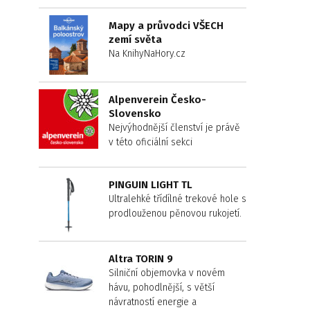
Mapy a průvodci VŠECH
zemí světa
Na KnihyNaHory.cz
Alpenverein Česko-
Slovensko
Nejvýhodnější členství je právě
v této oficiální sekci
PINGUIN LIGHT TL
Ultralehké třídílné trekové hole s
prodlouženou pěnovou rukojetí.
Altra TORIN 9
Silniční objemovka v novém
hávu, pohodlnější, s větší
návratností energie a