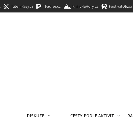
z
TuleniPasy.cz
Padler.cz
KnihyNaHory.cz
FestivalObzor
DISKUZE
CESTY PODLE AKTIVIT
RA