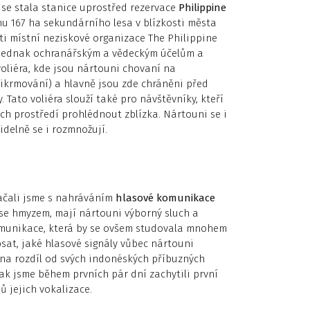
 se stala stanice uprostřed rezervace
Philippine
hu 167 ha sekundárního lesa v blízkosti města
sti místní neziskové organizace The Philippine
ží jednak ochranářským a vědeckým účelům a
voliéra, kde jsou nártouni chovaní na
řikrmování) a hlavně jsou zde chráněni před
 Tato voliéra slouží také pro návštěvníky, kteří
ch prostředí prohlédnout zblízka. Nártouni se i
idelně se i rozmnožují.
Začali jsme s nahráváním
hlasové komunikace
í se hmyzem, mají nártouni výborný sluch a
munikace, která by se ovšem studovala mnohem
opsat, jaké hlasové signály vůbec nártouni
se na rozdíl od svých indonéských příbuzných
tak jsme během prvních pár dní zachytili první
ů jejich vokalizace.