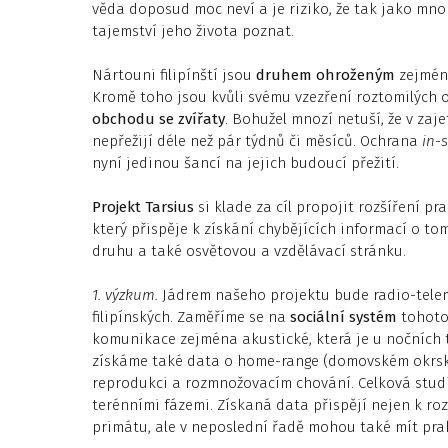
věda doposud moc neví a je riziko, že tak jako mno
tajemství jeho života poznat.
Nártouni filipínští jsou
druhem ohroženým
zejména
Kromě toho jsou kvůli svému vzezření roztomilých
obchodu se zvířaty
. Bohužel mnozí netuší, že v za
nepřežijí déle než pár týdnů či měsíců. Ochrana
in-s
nyní jedinou šancí na jejich budoucí přežití.
Projekt Tarsius
si klade za cíl propojit rozšíření p
který přispěje k získání chybějících informací o
druhu a také osvětovou a vzdělávací stránku.
1. výzkum.
Jádrem našeho projektu bude radio-tele
filipínských. Zaměříme se na
sociální systém
tohoto 
komunikace zejména akustické, která je u nočních t
získáme také data o home-range (domovském okrsku
reprodukci a rozmnožovacím chování. Celková studi
terénními fázemi. Získaná data přispějí nejen k r
primátu, ale v neposlední řadě mohou také mít pra