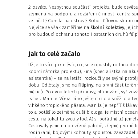
2. osvěta.
Nezbytnou součástí projektu bude osvěta 
zejména na podporu a rozšíření činnosti centra sp
ve městě Corella na ostrově Bohol. Cílovou skupino
Nejvíce se však zaměříme na
školní kolektivy
, jeji
pro budoucí ochranu tohoto i ostatních druhů filip
Jak to celé začalo
Už je to více jak měsíc, co jsme opustily rodnou dom
koordinátorka projektu), Ema (specialistka na ak
asistentka) – se na letišti rozloučily se svými protě
dobu. Odlétaly jsme na
Filipíny
, na první část terén
měsíců. Po dvou letech přípravy, plánování, vyřizov
jsme v Manile. Včera ráno ještě mrzlo a sněžilo a 
vlhkého tropického pásma. Manila je nepříliš lákavé
to a potěšilo zejména duši biologa, je místní ocean
cestu na lokalitu zvolily loď. Ať si pořádně užijeme! 
Cestovaly jsme na otevřené palubě, zřejmě jediné b
rodinkami, bojovými kohouty, spoustou zavazadel i