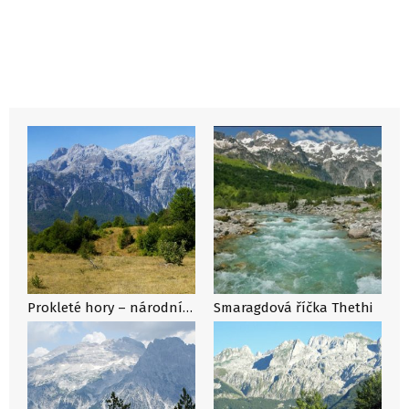
Prokleté hory – národní park Thethi
Smaragdová říčka Thethi