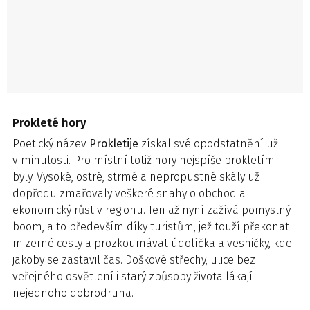
Prokleté hory
Poetický název
Prokletije
získal své opodstatnění už
v minulosti. Pro místní totiž hory nejspíše prokletím
byly. Vysoké, ostré, strmé a nepropustné skály už
dopředu zmařovaly veškeré snahy o obchod a
ekonomický růst v regionu. Ten až nyní zažívá pomyslný
boom, a to především díky turistům, jež touží překonat
mizerné cesty a prozkoumávat údolíčka a vesničky, kde
jakoby se zastavil čas. Doškové střechy, ulice bez
veřejného osvětlení i starý způsoby života lákají
nejednoho dobrodruha.