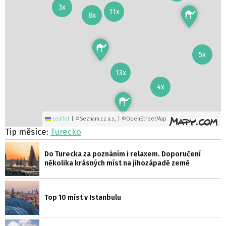
3x
11x
8x
5x
13x
4x
Leaflet
|
©Seznam.cz a.s., | ©OpenStreetMap
Tip měsíce:
Turecko
Do Turecka za poznáním i relaxem. Doporučení
několika krásných míst na jihozápadě země
Top 10 míst v Istanbulu