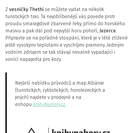
Z
vesničky Thethi
se můžete vydat na několik
turistických tras. Ta nejoblíbenější vás povede proti
proudu smaragdově zbarvené řeky, přímo do horského
masivu a pak dál pod nejvyšší horu pohoří,
Jezerce
.
Připravte se na pořádné stoupání, které je v létě ztížené
ještě vysokými teplotami a vyschlými prameny. Jediným
vodním zdrojem se tak stávají nevalně vypadající i
vonící napajedla pro kozy.
Nejširší nabídku průvodců a map Albánie
(turistických, cyklistických, horolezeckých a
jiných) najdete v prodejně a na
eshopu
KnihyNaHory.cz