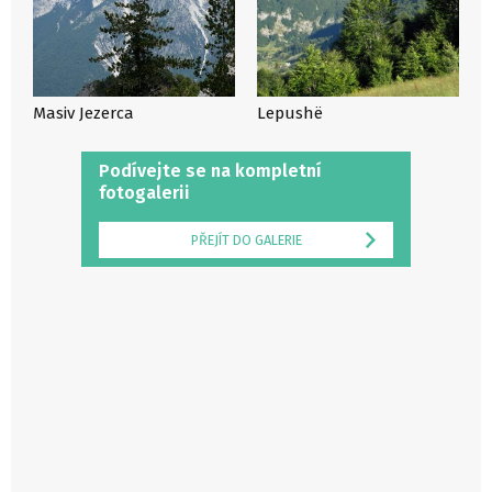
Masiv Jezerca
Lepushë
Podívejte se na kompletní
fotogalerii
PŘEJÍT DO GALERIE