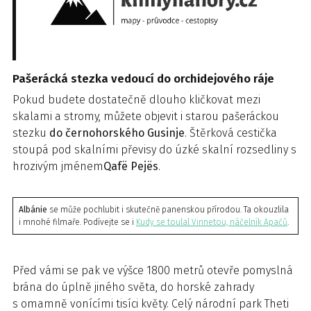
Pašerácká stezka vedoucí do orchidejového ráje
Pokud budete dostatečně dlouho kličkovat mezi
skalami a stromy, můžete objevit i starou pašeráckou
stezku
do černohorského Gusinje
. Štěrková cestička
stoupá pod skalními převisy do úzké skalní rozsedliny s
hrozivým jménem
Qafë Pejës
.
Albánie
se může pochlubit i skutečně panenskou přírodou. Ta okouzlila
i mnohé filmaře. Podívejte se i
Kudy se toulal Vinnetou, náčelník Apačů
.
Před vámi se pak ve výšce 1800 metrů otevře pomyslná
brána do úplně jiného světa, do horské zahrady
s omamně vonícími tisíci květy. Celý národní park Theti