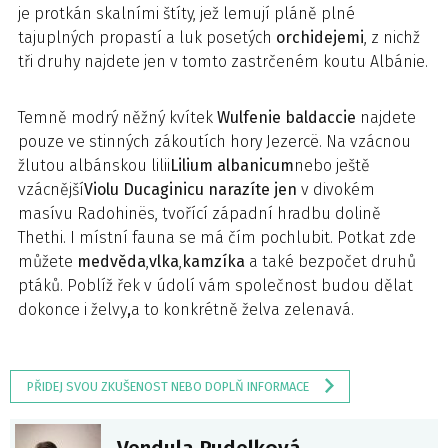
je protkán skalními štíty, jež lemují pláně plné
tajuplných propastí a luk posetých
orchidejemi
, z nichž
tři druhy najdete jen v tomto zastrčeném koutu Albánie.
Temně modrý něžný kvítek
Wulfenie baldaccie
najdete
pouze ve stinných zákoutích hory Jezercë. Na vzácnou
žlutou albánskou lilii
Lilium albanicum
nebo ještě
vzácnější
Violu Ducaginicu narazíte jen
v divokém
masívu Radohinës, tvořící západní hradbu dolině
Thethi. I místní fauna se má čím pochlubit. Potkat zde
můžete
medvěda
,
vlka
,
kamzíka
a také bezpočet druhů
ptáků. Poblíž řek v údolí vám společnost budou dělat
dokonce i želvy
,
a to konkrétně želva zelenavá.
PŘIDEJ SVOU ZKUŠENOST NEBO DOPLŇ INFORMACE