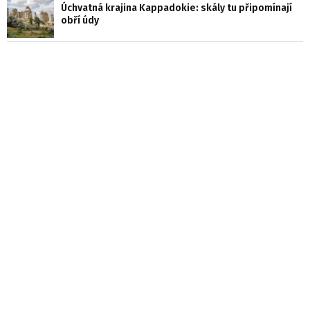
Úchvatná krajina Kappadokie: skály tu připomínají
obří údy