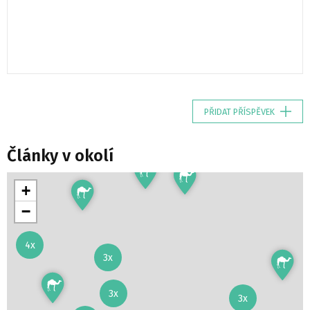
PŘIDAT PŘÍSPĚVEK
Články v okolí
+
−
4x
3x
3x
3x