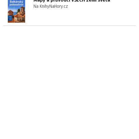
Mapy a průvodci VŠECH zemí světa
Na KnihyNaHory.cz