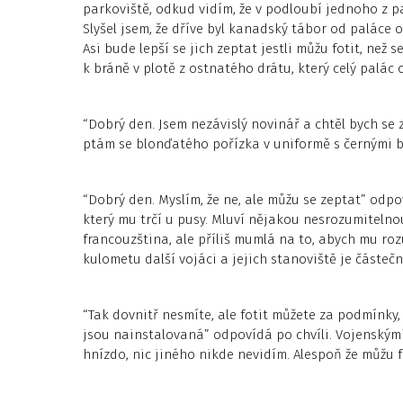
parkoviště, odkud vidím, že v podloubí jednoho z p
Slyšel jsem, že dříve byl kanadský tábor od paláce o
Asi bude lepší se jich zeptat jestli můžu fotit, ne
k bráně v plotě z ostnatého drátu, který celý palác 
“Dobrý den. Jsem nezávislý novinář a chtěl bych se 
ptám se blonďatého pořízka v uniformě s černými 
“Dobrý den. Myslím, že ne, ale můžu se zeptat” odpo
který mu trčí u pusy. Mluví nějakou nesrozumitelno
francouzština, ale příliš mumlá na to, abych mu ro
kulometu další vojáci a jejich stanoviště je částečn
“Tak dovnitř nesmíte, ale fotit můžete za podmínky, 
jsou nainstalovaná” odpovídá po chvíli. Vojenským
hnízdo, nic jiného nikde nevidím. Alespoň že můžu f