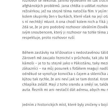
rozhovor se nekonal. Janino vysvětlení mi tak troc
afghánských problémů. Jana chtěla o udělat rozho
režisérkou, jež na stejné téma natočila film. V jejím 
kolem skupinky žen v burkách, které však na její ot
s ní nechtějí mluvit. A ona chodí kolem nich a říká 
Zdá se, že je pro podobný rozhovor ideálním člověke
svým snoubencem, který ji rozhovor na tohle téma 
respektuje, proto rozhovor ruší.
Během zastávky na křižovatce s nedostavěnou táli
Zároveň mě zaujalo řeznictví v průchodu, tak jdu bl
kámoši – je to tu stejné jako v Pákistánu, taky mez
zákazníci – na můj posunek s foťákem reagují nadš
odněkud se vynořuje konvička s čajem a sklenička
kýtou tak rychle, že ani neví jak se tam dostal. K
chlapíka zvlášť. Mají z toho srandu a smějí se, takž
auta. Řezník mi ani nestačil dát adresu, abych mu m
Jedním z historických míst, které byly zničeny v bo