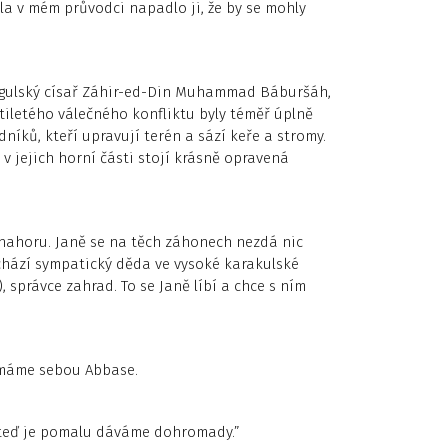
dla v mém průvodci napadlo ji, že by se mohly
 mogulský císař Záhir-ed-Din Muhammad Báburšáh,
iletého válečného konfliktu byly téměř úplně
níků, kteří upravují terén a sází keře a stromy.
v jejich horní části stojí krásně opravená
nahoru. Janě se na těch záhonech nezdá nic
chází sympatický děda ve vysoké karakulské
, správce zahrad. To se Janě líbí a chce s ním
 máme sebou Abbase.
e teď je pomalu dáváme dohromady.”