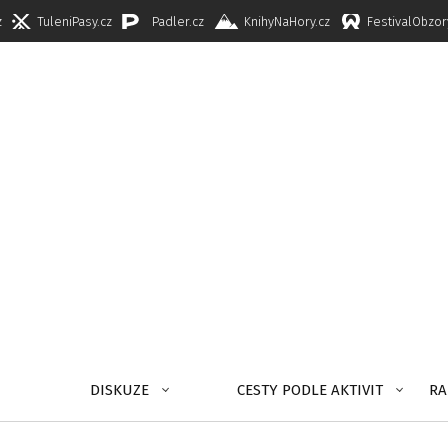
z
TuleniPasy.cz
Padler.cz
KnihyNaHory.cz
FestivalObzor
DISKUZE
CESTY PODLE AKTIVIT
RA