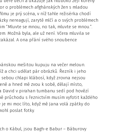
hu bere dech a ukazuje jak hluboko zejí kořeny
vor o problémech afghánských žen s mladou
filmu je prý scéna, v níž tahle režisérka chodí
ázky nereagují, zarytě mlčí a o svých problémech
jim “Mluvte se mnou, no tak, mluvte se mnou.”.
m. Možná byla, ale už není. Včera mluvila se
zakázal. A ona přání svého snoubence
bánskou mešitou kupuju na večer meloun.
íž a chci udělat pár obrázků. Řezník i jeho
i sebou chlapi klábosí, když zrovna nejsou
eně a hned mě zvou k sobě, dělají místo,
 a David v pirahan tumbanu sedí pod hovězí
romě průchodu s řeznictvím musím vyfotit každého
e je mi moc líto, když mě Jana volá zpátky do
ohl poslat fotky.
jích o Kábul, jsou Bagh-e Babur – Báburovy