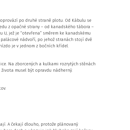
doprovází po druhé straně plotu. Od Kábulu se
hledu z opačné strany – od kanadského tábora –
varu U, jež je “otevřena” směrem ke kanadskému
palácové nádvoří, po jehož stranách stojí dvě
ízdo je v jednom z bočních křídel.
lnice. Na zborcených a kulkami rozrytých stěnách
 života musel být opravdu nádherný.
tov.
ají. A čekají dlouho, protože plánovaný