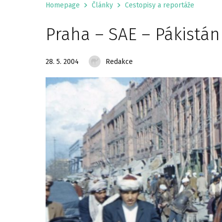
Homepage
Články
Cestopisy a reportáže
Praha – SAE – Pákistán
28. 5. 2004
Redakce