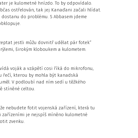
ater je kulometné hnízdo. To by odpovídalo.
bčas ostřelován, tak jej Kanaďani začali hlídat.
ž se dostanu do problému. S Abbasem jdeme
obklopuje.
zeptat jestli můžu dovnitř udělat pár fotek”
brýlemi, širokým kloboukem a kulometem.
vídá voják a vzápětí cosi říká do mikrofonu,
u řečí, kterou by mohla být kanadská
zuměl. V podloubí nad ním sedí u těžkého
ě stíněné celtou.
že nebudete fotit vojenská zařízení, která tu
i zařízeními je nejspíš míněno kulometné
otit zvenku.