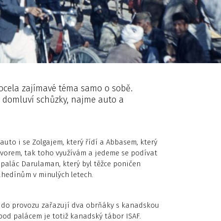
 docela zajímavé téma samo o sobě.
i domluví schůzky, najme auto a
uto i se Zolgajem, který řídí a Abbasem, který
vorem, tak toho využívám a jedeme se podívat
ý palác Darulaman, který byl těžce poničen
edínům v minulých letech.
 do provozu zařazují dva obrňáky s kanadskou
pod palácem je totiž kanadský tábor ISAF.