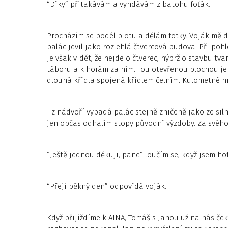
“Díky” přitakávám a vyndávám z batohu foťák.
Procházím se podél plotu a dělám fotky. Voják mě 
palác jevil jako rozlehlá čtvercová budova. Při po
je však vidět, že nejde o čtverec, nýbrž o stavbu t
táboru a k horám za ním. Tou otevřenou plochou je 
dlouhá křídla spojená křídlem čelním. Kulometné hn
I z nádvoří vypadá palác stejně zničeně jako ze si
jen občas odhalím stopy původní výzdoby. Za svého
“Ještě jednou děkuji, pane” loučím se, když jsem ho
“Přeji pěkný den” odpovídá voják.
Když přijíždíme k AINA, Tomáš s Janou už na nás ček