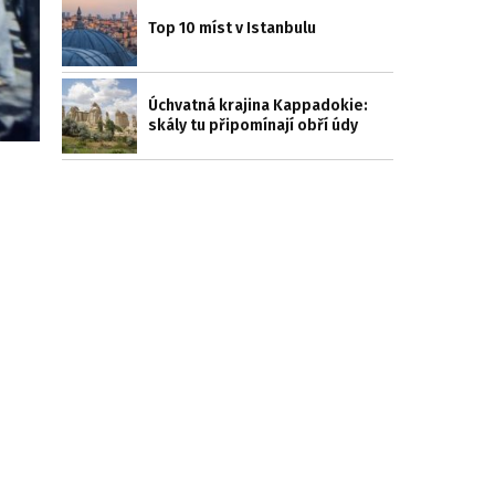
Top 10 míst v Istanbulu
Úchvatná krajina Kappadokie:
skály tu připomínají obří údy