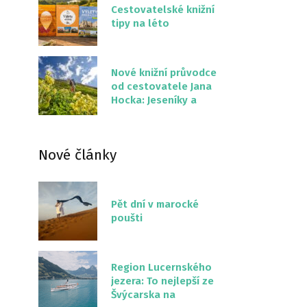
Cestovatelské knižní
tipy na léto
Nové knižní průvodce
od cestovatele Jana
Hocka: Jeseníky a
Severní stezka
Slovenskem
Nové články
Pět dní v marocké
poušti
Region Lucernského
jezera: To nejlepší ze
Švýcarska na