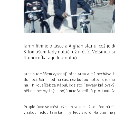
Janin film je o lásce a Afghánistánu, což je
S Tomášem tady natáčí už měsíc. Většinou s
tlumočníka a jedou natáčet.
Jana s Tomášem vysedají před AINA a mě nechávají a
tlumočí. Mám hodinu čas, než budou hotoví s rozho
na jih kousíček za Kábul, kde stojí bývalý královsk
během nesmyslných bojů mudžahedínů proti mudžah
Proplétáme se městským provozem až se před námi
vlajkou. Jedou tam kam my. Tedy skoro. Na planině 