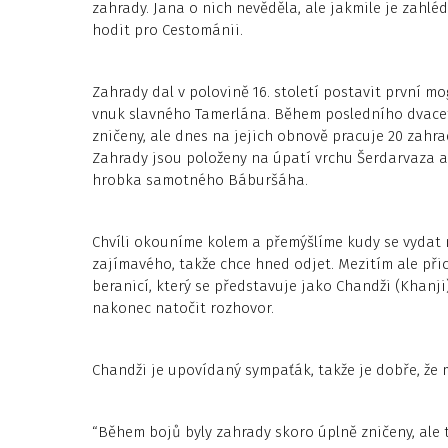
zahrady. Jana o nich nevěděla, ale jakmile je zahlé
hodit pro Cestománii.
Zahrady dal v polovině 16. století postavit první
vnuk slavného Tamerlána. Během posledního dvacet
zničeny, ale dnes na jejich obnově pracuje 20 zahrad
Zahrady jsou položeny na úpatí vrchu Šerdarvaza a 
hrobka samotného Báburšáha.
Chvíli okouníme kolem a přemýšlíme kudy se vydat 
zajímavého, takže chce hned odjet. Mezitím ale při
beranicí, který se představuje jako Chandži (Khanji)
nakonec natočit rozhovor.
Chandži je upovídaný sympaťák, takže je dobře, že
“Během bojů byly zahrady skoro úplně zničeny, al