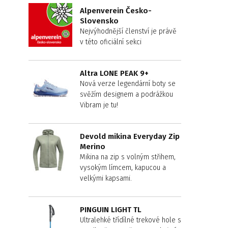
Alpenverein Česko-
Slovensko
Nejvýhodnější členství je právě
v této oficiální sekci
Altra LONE PEAK 9+
Nová verze legendární boty se
svěžím designem a podrážkou
Vibram je tu!
Devold mikina Everyday Zip
Merino
Mikina na zip s volným střihem,
vysokým límcem, kapucou a
velkými kapsami.
PINGUIN LIGHT TL
Ultralehké třídílné trekové hole s