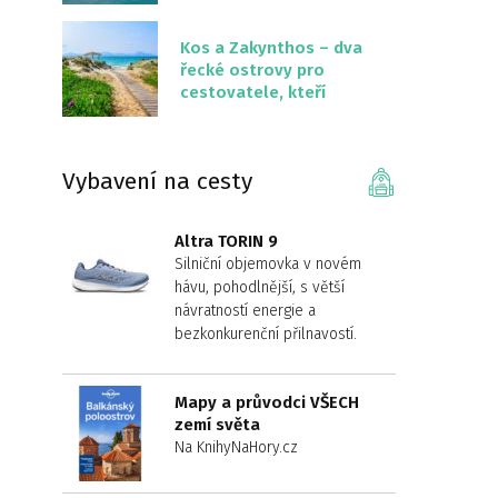
překvapivě malém
území
Kos a Zakynthos – dva
řecké ostrovy pro
cestovatele, kteří
chtějí něco jiného než
Krétu
Vybavení na cesty
Altra TORIN 9
Silniční objemovka v novém
hávu, pohodlnější, s větší
návratností energie a
bezkonkurenční přilnavostí.
Mapy a průvodci VŠECH
zemí světa
Na KnihyNaHory.cz