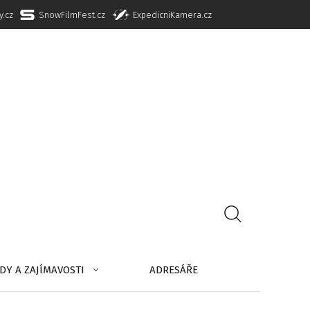
y.cz
SnowFilmFest.cz
ExpedicniKamera.cz
DY A ZAJÍMAVOSTI
ADRESÁŘE