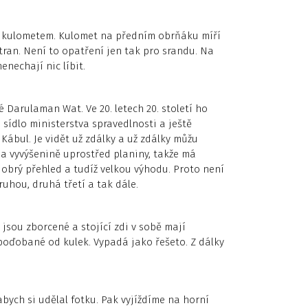
 kulometem. Kulomet na předním obrňáku míří
tran. Není to opatření jen tak pro srandu. Na
enechají nic líbit.
 Darulaman Wat. Ve 20. letech 20. století ho
 sídlo ministerstva spravedlnosti a ještě
Kábul. Je vidět už zdálky a už zdálky můžu
na vyvýšenině uprostřed planiny, takže má
dobrý přehled a tudíž velkou výhodu. Proto není
ruhou, druhá třetí a tak dále.
 jsou zborcené a stojící zdi v sobě mají
oďobané od kulek. Vypadá jako řešeto. Z dálky
ch si udělal fotku. Pak vyjíždíme na horní