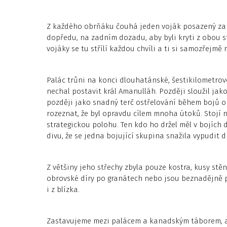
Z každého obrňáku čouhá jeden voják posazený za
dopředu, na zadním dozadu, aby byli kryti z obou s
vojáky se tu střílí každou chvíli a ti si samozřejmě n
Palác trůni na konci dlouhatánské, šestikilometrové
nechal postavit král Amanulláh. Později sloužil jako
později jako snadný terč ostřelování během bojů o 
rozeznat, že byl opravdu cílem mnoha útoků. Stojí 
strategickou polohu. Ten kdo ho držel měl v bojích 
divu, že se jedna bojující skupina snažila vypudit d
Z většiny jeho střechy zbyla pouze kostra, kusy stěn
obrovské díry po granátech nebo jsou beznadějně p
i z blízka.
Zastavujeme mezi palácem a kanadským táborem, aby