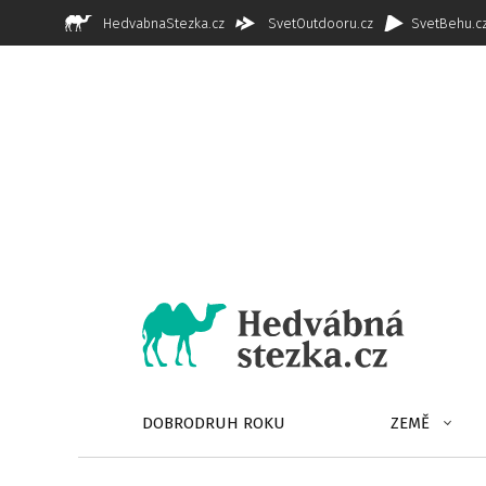
HedvabnaStezka.cz
SvetOutdooru.cz
SvetBehu.c
DOBRODRUH ROKU
ZEMĚ