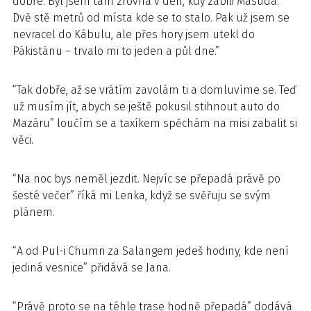
dobře. Byl jsem tam zrovna v den, kdy zabili Masúda.
Dvě stě metrů od místa kde se to stalo. Pak už jsem se
nevracel do Kábulu, ale přes hory jsem utekl do
Pákistánu – trvalo mi to jeden a půl dne.”
“Tak dobře, až se vrátím zavolám ti a domluvíme se. Teď
už musím jít, abych se ještě pokusil stihnout auto do
Mazáru” loučím se a taxíkem spěchám na misi zabalit si
věci.
“Na noc bys neměl jezdit. Nejvíc se přepadá právě po
šesté večer” říká mi Lenka, když se svěřuju se svým
plánem.
“A od Pul-i Chumri za Salangem jedeš hodiny, kde není
jediná vesnice” přidává se Jana.
“Právě proto se na téhle trase hodně přepadá” dodává