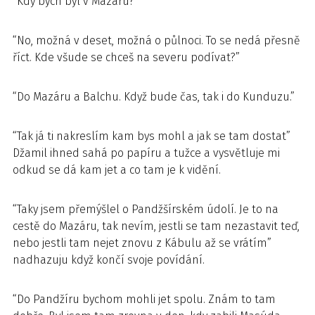
“Kdy bych byl v Mazáru?”
“No, možná v deset, možná o půlnoci. To se nedá přesně
říct. Kde všude se chceš na severu podívat?”
“Do Mazáru a Balchu. Když bude čas, tak i do Kunduzu.”
“Tak já ti nakreslím kam bys mohl a jak se tam dostat”
Džamil ihned sahá po papíru a tužce a vysvětluje mi
odkud se dá kam jet a co tam je k vidění.
“Taky jsem přemýšlel o Pandžšírském údolí. Je to na
cestě do Mazáru, tak nevím, jestli se tam nezastavit teď,
nebo jestli tam nejet znovu z Kábulu až se vrátím”
nadhazuju když končí svoje povídání.
“Do Pandžíru bychom mohli jet spolu. Znám to tam