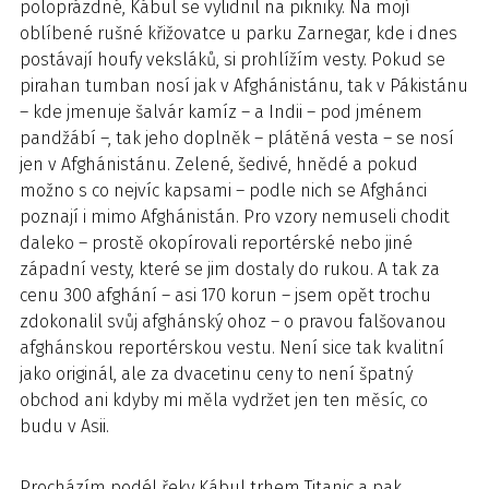
poloprázdné, Kábul se vylidnil na pikniky. Na mojí
oblíbené rušné křižovatce u parku Zarnegar, kde i dnes
postávají houfy veksláků, si prohlížím vesty. Pokud se
pirahan tumban nosí jak v Afghánistánu, tak v Pákistánu
– kde jmenuje šalvár kamíz – a Indii – pod jménem
pandžábí –, tak jeho doplněk – plátěná vesta – se nosí
jen v Afghánistánu. Zelené, šedivé, hnědé a pokud
možno s co nejvíc kapsami – podle nich se Afghánci
poznají i mimo Afghánistán. Pro vzory nemuseli chodit
daleko – prostě okopírovali reportérské nebo jiné
západní vesty, které se jim dostaly do rukou. A tak za
cenu 300 afghání – asi 170 korun – jsem opět trochu
zdokonalil svůj afghánský ohoz – o pravou falšovanou
afghánskou reportérskou vestu. Není sice tak kvalitní
jako originál, ale za dvacetinu ceny to není špatný
obchod ani kdyby mi měla vydržet jen ten měsíc, co
budu v Asii.
Procházím podél řeky Kábul trhem Titanic a pak