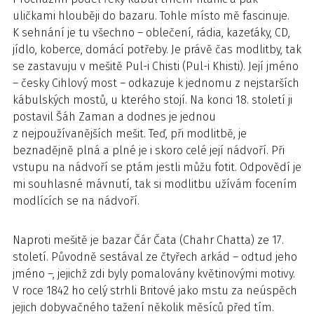
uličkami hlouběji do bazaru. Tohle místo mě fascinuje.
K sehnání je tu všechno – oblečení, rádia, kazeťáky, CD,
jídlo, koberce, domácí potřeby. Je právě čas modlitby, tak
se zastavuju v mešitě Pul-i Chisti (Pul-i Khisti). Její jméno
– česky Cihlový most – odkazuje k jednomu z nejstarších
kábulských mostů, u kterého stojí. Na konci 18. století ji
postavil Šáh Zaman a dodnes je jednou
z nejpoužívanějších mešit. Teď, při modlitbě, je
beznadějně plná a plné je i skoro celé její nádvoří. Při
vstupu na nádvoří se ptám jestli můžu fotit. Odpovědí je
mi souhlasné mávnutí, tak si modlitbu užívám focením
modlících se na nádvoří.
Naproti mešitě je bazar Čár Čata (Chahr Chatta) ze 17.
století. Původně sestával ze čtyřech arkád – odtud jeho
jméno –, jejichž zdi byly pomalovány květinovými motivy.
V roce 1842 ho celý strhli Britové jako mstu za neúspěch
jejich dobyvačného tažení několik měsíců před tím.