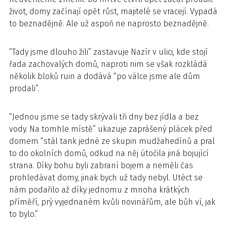
život, domy začínají opět růst, majitelé se vracejí. Vypadá
to beznadějně. Ale už aspoň ne naprosto beznadějně.
“Tady jsme dlouho žili” zastavuje Nazír v ulici, kde stojí
řada zachovalých domů, naproti nim se však rozkládá
několik bloků ruin a dodává “po válce jsme ale dům
prodali”.
“Jednou jsme se tady skrývali tři dny bez jídla a bez
vody. Na tomhle místě” ukazuje zaprášený plácek před
domem “stál tank jedné ze skupin mudžahedínů a pral
to do okolních domů, odkud na něj útočila jiná bojující
strana. Díky bohu byli zabraní bojem a neměli čas
prohledávat domy, jinak bych už tady nebyl. Utéct se
nám podařilo až díky jednomu z mnoha krátkých
příměří, prý vyjednaném kvůli novinářům, ale bůh ví, jak
to bylo.”