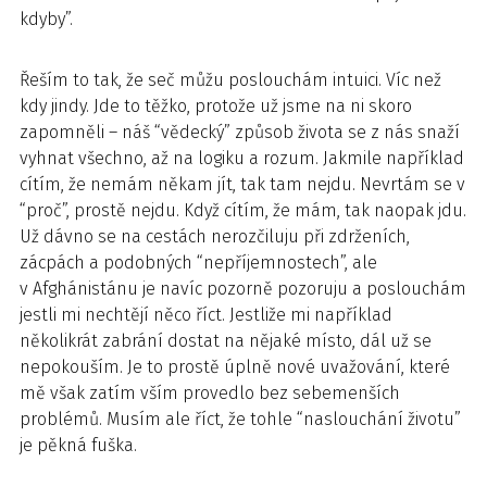
kdyby”.
Řeším to tak, že seč můžu poslouchám intuici. Víc než
kdy jindy. Jde to těžko, protože už jsme na ni skoro
zapomněli – náš “vědecký” způsob života se z nás snaží
vyhnat všechno, až na logiku a rozum. Jakmile například
cítím, že nemám někam jít, tak tam nejdu. Nevrtám se v
“proč”, prostě nejdu. Když cítím, že mám, tak naopak jdu.
Už dávno se na cestách nerozčiluju při zdrženích,
zácpách a podobných “nepříjemnostech”, ale
v Afghánistánu je navíc pozorně pozoruju a poslouchám
jestli mi nechtějí něco říct. Jestliže mi například
několikrát zabrání dostat na nějaké místo, dál už se
nepokouším. Je to prostě úplně nové uvažování, které
mě však zatím vším provedlo bez sebemenších
problémů. Musím ale říct, že tohle “naslouchání životu”
je pěkná fuška.