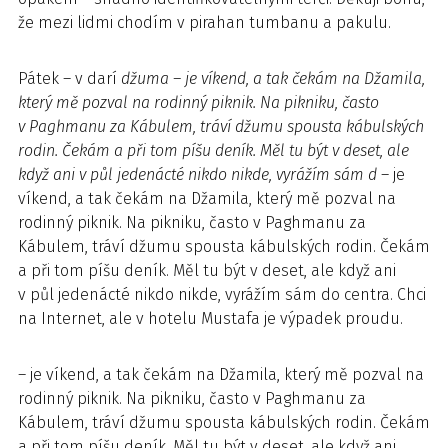
že mezi lidmi chodím v pirahan tumbanu a pakulu.
Pátek – v darí
džuma – je víkend, a tak čekám na Džamila,
který mě pozval na rodinný piknik. Na pikniku, často
v Paghmanu za Kábulem, tráví džumu spousta kábulských
rodin. Čekám a při tom píšu deník. Měl tu být v deset, ale
když ani v půl jedenácté nikdo nikde, vyrážím sám d
– je
víkend, a tak čekám na Džamila, který mě pozval na
rodinný piknik. Na pikniku, často v Paghmanu za
Kábulem, tráví džumu spousta kábulských rodin. Čekám
a při tom píšu deník. Měl tu být v deset, ale když ani
v půl jedenácté nikdo nikde, vyrážím sám do centra. Chci
na Internet, ale v hotelu Mustafa je výpadek proudu.
– je víkend, a tak čekám na Džamila, který mě pozval na
rodinný piknik. Na pikniku, často v Paghmanu za
Kábulem, tráví džumu spousta kábulských rodin. Čekám
a při tom píšu deník. Měl tu být v deset, ale když ani