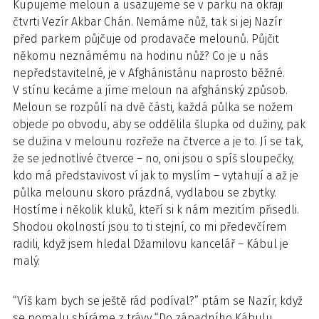
Kupujeme meloun a usazujeme se v parku na okraji
čtvrti Vezír Akbar Chán. Nemáme nůž, tak si jej Nazír
před parkem půjčuje od prodavače melounů. Půjčit
někomu neznámému na hodinu nůž? Co je u nás
nepředstavitelné, je v Afghánistánu naprosto běžné.
V stínu kecáme a jíme meloun na afghánský způsob.
Meloun se rozpůlí na dvě části, každá půlka se nožem
objede po obvodu, aby se oddělila šlupka od dužiny, pak
se dužina v melounu rozřeže na čtverce a je to. Jí se tak,
že se jednotlivé čtverce – no, oni jsou o spíš sloupečky,
kdo má představivost ví jak to myslím – vytahují a až je
půlka melounu skoro prázdná, vydlabou se zbytky.
Hostíme i několik kluků, kteří si k nám mezitím přisedli.
Shodou okolností jsou to ti stejní, co mi předevčírem
radili, když jsem hledal Džamilovu kancelář – Kábul je
malý.
“Víš kam bych se ještě rád podíval?” ptám se Nazír, když
se pomalu sbíráme z trávy “Do západního Kábulu.