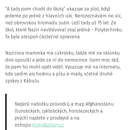
“A tady jsem chodil do školy” ukazuje za plot, když
jedeme po jedné z hlavních ulic. Nerozeznávám nic víc,
než obrovskou hromadu sutin. Leží tady už 15 let. Ze
škol, které Nazír navštěvoval stojí jediná – Polytechniku.
Ta byla alespoň částečně opravena.
Nazírova maminka má cukrovku, takže mě na sklonku
dne opouští a jede za ní do nemocnice. Jsem moc rád,
že jsem ho mohl opět vidět. Vysazuje mě na Internetu,
kde sedím asi hodinu a píšu e-maily, včetně druhé
zprávy z Kábulu.
Nejširší nabídku průvodců a map Afghánistánu
(turistických, cyklistických, horolezeckých a
jiných) najdete v prodejně a na
eshopu
KnihyNaHory.cz