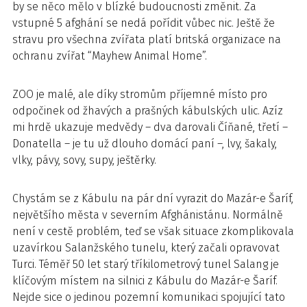
by se něco mělo v blízké budoucnosti změnit. Za
vstupné 5 afghání se nedá pořídit vůbec nic. Ještě že
stravu pro všechna zvířata platí britská organizace na
ochranu zvířat “Mayhew Animal Home”.
ZOO je malé, ale díky stromům příjemné místo pro
odpočinek od žhavých a prašných kábulských ulic. Azíz
mi hrdě ukazuje medvědy – dva darovali Číňané, třetí –
Donatella – je tu už dlouho domácí paní –, lvy, šakaly,
vlky, pávy, sovy, supy, ještěrky.
Chystám se z Kábulu na pár dní vyrazit do Mazár-e Šaríf,
největšího města v severním Afghánistánu. Normálně
není v cestě problém, teď se však situace zkomplikovala
uzavírkou Salanžského tunelu, který začali opravovat
Turci. Téměř 50 let starý tříkilometrový tunel Salang je
klíčovým místem na silnici z Kábulu do Mazár-e Šaríf.
Nejde sice o jedinou pozemní komunikaci spojující tato