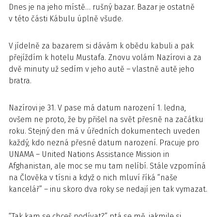
Dnes je na jeho místě… rušný bazar. Bazar je ostatně
v této části Kábulu úplně všude.
V jídelně za bazarem si dávám k obědu kabuli a pak
přejíždím k hotelu Mustafa. Znovu volám Nazírovi a za
dvě minuty už sedím v jeho autě – vlastně autě jeho
bratra.
Nazírovi je 31. V pase má datum narození 1. ledna,
ovšem ne proto, že by přišel na svět přesně na začátku
roku. Stejný den má v úředních dokumentech uveden
každý, kdo nezná přesné datum narození. Pracuje pro
UNAMA – United Nations Assistance Mission in
Afghanistan, ale moc se mu tam nelíbí. Stále vzpomíná
na Člověka v tísni a když o nich mluví říká “naše
kancelář” – inu skoro dva roky se nedají jen tak vymazat.
“Tak kam se chceš podívat?” ptá se mě, jakmile si