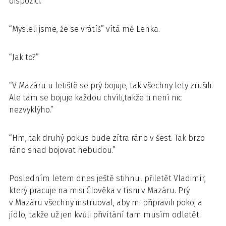
dispozici.
“Mysleli jsme, že se vrátíš” vítá mě Lenka.
“Jak to?”
“V Mazáru u letiště se prý bojuje, tak všechny lety zrušili.
Ale tam se bojuje každou chvíli,takže ti není nic
nezvyklýho.”
“Hm, tak druhý pokus bude zítra ráno v šest. Tak brzo
ráno snad bojovat nebudou.”
Posledním letem dnes ještě stihnul přiletět Vladimír,
který pracuje na misi Člověka v tísni v Mazáru. Prý
v Mazáru všechny instruoval, aby mi připravili pokoj a
jídlo, takže už jen kvůli přivítání tam musím odletět.