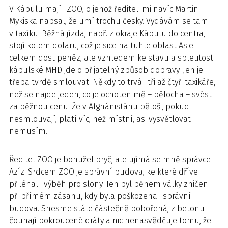
V Kábulu mají i ZOO, o jehož řediteli mi navíc Martin
Mykiska napsal, že umí trochu česky. Vydávám se tam
v taxíku. Běžná jízda, např. z okraje Kábulu do centra,
stojí kolem dolaru, což je sice na tuhle oblast Asie
celkem dost peněz, ale vzhledem ke stavu a spletitosti
kábulské MHD jde o přijatelný způsob dopravy. Jen je
třeba tvrdě smlouvat. Někdy to trvá i tři až čtyři taxikáře,
než se najde jeden, co je ochoten mě – bělocha – svést
za běžnou cenu. Že v Afghánistánu běloši, pokud
nesmlouvají, platí víc, než místní, asi vysvětlovat
nemusím.
Ředitel ZOO je bohužel pryč, ale ujímá se mně správce
Azíz. Srdcem ZOO je správní budova, ke které dříve
přiléhal i výběh pro slony. Ten byl během války zničen
při přímém zásahu, kdy byla poškozena i správní
budova. Snesme stále částečně pobořená, z betonu
čouhají pokroucené dráty a nic nenasvědčuje tomu, že