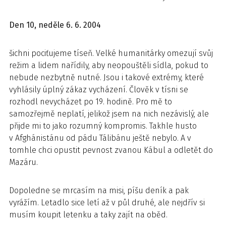
Den 10, neděle 6. 6. 2004
šichni pociťujeme tíseň. Velké humanitárky omezují svůj
režim a lidem nařídily, aby neopouštěli sídla, pokud to
nebude nezbytně nutné. Jsou i takové extrémy, které
vyhlásily úplný zákaz vycházení. Člověk v tísni se
rozhodl nevycházet po 19. hodině. Pro mě to
samozřejmě neplatí, jelikož jsem na nich nezávislý, ale
přijde mi to jako rozumný kompromis. Takhle husto
v Afghánistánu od pádu Tálibánu ještě nebylo. A v
tomhle chci opustit pevnost zvanou Kábul a odletět do
Mazáru.
Dopoledne se mrcasím na misi, píšu deník a pak
vyrážím. Letadlo sice letí až v půl druhé, ale nejdřív si
musím koupit letenku a taky zajít na oběd.