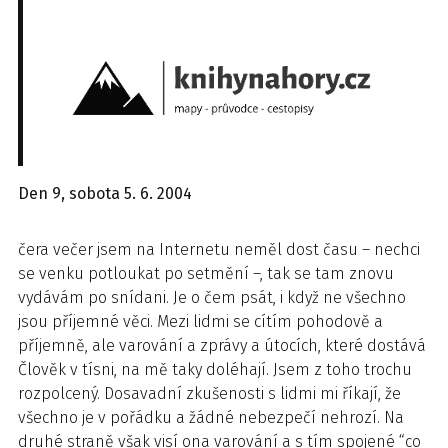
Den 9, sobota 5. 6. 2004
čera večer jsem na Internetu neměl dost času – nechci
se venku potloukat po setmění –, tak se tam znovu
vydávám po snídani. Je o čem psát, i když ne všechno
jsou příjemné věci. Mezi lidmi se cítím pohodově a
příjemně, ale varování a zprávy a útocích, které dostává
Člověk v tísni, na mě taky doléhají. Jsem z toho trochu
rozpolcený. Dosavadní zkušenosti s lidmi mi říkají, že
všechno je v pořádku a žádné nebezpečí nehrozí. Na
druhé straně však visí ona varování a s tím spojené “co