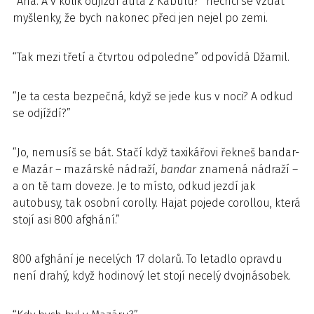
“Aha. A v kolik odjíždí auta z Kábulu?” nechci se vzdát
myšlenky, že bych nakonec přeci jen nejel po zemi.
“Tak mezi třetí a čtvrtou odpoledne” odpovídá Džamil.
“Je ta cesta bezpečná, když se jede kus v noci? A odkud
se odjíždí?”
“Jo, nemusíš se bát. Stačí když taxikářovi řekneš bandar-
e Mazár – mazárské nádraží,
bandar
znamená nádraží –
a on tě tam doveze. Je to místo, odkud jezdí jak
autobusy, tak osobní corolly. Hajat pojede corollou, která
stojí asi 800 afghání.”
800 afghání je necelých 17 dolarů. To letadlo opravdu
není drahý, když hodinový let stojí necelý dvojnásobek.