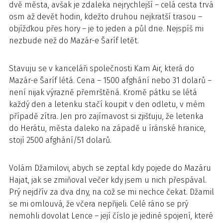
dvě města, avšak je zdaleka nejrychlejší – celá cesta trvá
osm až devět hodin, kdežto druhou nejkratší trasou –
objížďkou přes hory – je to jeden a půl dne. Nejspíš mi
nezbude než do Mazár-e Šaríf letět.
Stavuju se v kanceláři společnosti Kam Air, která do
Mazár-e Šaríf létá. Cena – 1500 afghání nebo 31 dolarů –
není nijak výrazně přemrštěná. Kromě pátku se létá
každý den a letenku stačí koupit v den odletu, v mém
případě zítra. Jen pro zajímavost si zjišťuju, že letenka
do Herátu, města daleko na západě u íránské hranice,
stojí 2500 afghání/51 dolarů.
Volám Džamilovi, abych se zeptal kdy pojede do Mazáru
Hajat, jak se zmiňoval večer kdy jsem u nich přespával.
Prý nejdřív za dva dny, na což se mi nechce čekat. Džamil
se mi omlouvá, že včera nepřijeli. Celé ráno se prý
nemohli dovolat Lence – její číslo je jediné spojení, které