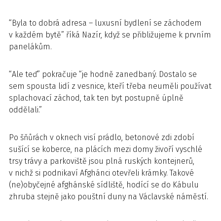
“Byla to dobrá adresa – luxusní bydlení se záchodem
v každém bytě” říká Nazír, když se přibližujeme k prvním
panelákům.
“Ale teď” pokračuje “je hodně zanedbaný. Dostalo se
sem spousta lidí z vesnice, kteří třeba neuměli používat
splachovací záchod, tak ten byt postupně úplně
oddělali.”
Po šňůrách v oknech visí prádlo, betonové zdi zdobí
sušící se koberce, na plácích mezi domy živoří vyschlé
trsy trávy a parkoviště jsou plná ruských kontejnerů,
v nichž si podnikaví Afghánci otevřeli krámky. Takové
(ne)obyčejné afghánské sídliště, hodící se do Kábulu
zhruba stejně jako pouštní duny na Václavské náměstí.