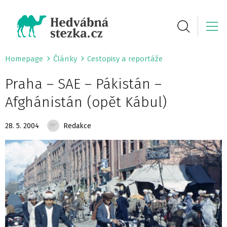
Homepage
Články
Cestopisy a reportáže
Praha – SAE – Pákistán –
Afghánistán (opět Kábul)
28. 5. 2004
Redakce