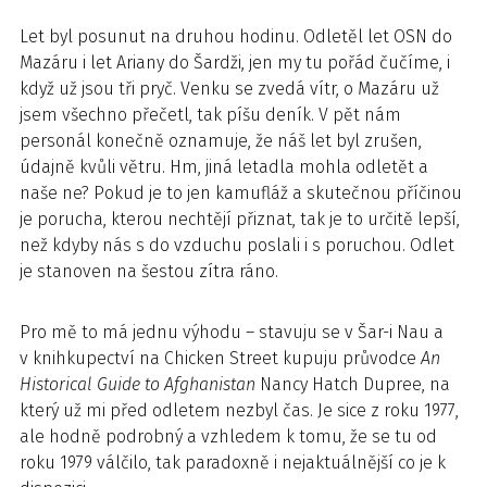
Let byl posunut na druhou hodinu. Odletěl let OSN do
Mazáru i let Ariany do Šardži, jen my tu pořád čučíme, i
když už jsou tři pryč. Venku se zvedá vítr, o Mazáru už
jsem všechno přečetl, tak píšu deník. V pět nám
personál konečně oznamuje, že náš let byl zrušen,
údajně kvůli větru. Hm, jiná letadla mohla odletět a
naše ne? Pokud je to jen kamufláž a skutečnou příčinou
je porucha, kterou nechtějí přiznat, tak je to určitě lepší,
než kdyby nás s do vzduchu poslali i s poruchou. Odlet
je stanoven na šestou zítra ráno.
Pro mě to má jednu výhodu – stavuju se v Šar-i Nau a
v knihkupectví na Chicken Street kupuju průvodce
An
Historical Guide to Afghanistan
Nancy Hatch Dupree, na
který už mi před odletem nezbyl čas. Je sice z roku 1977,
ale hodně podrobný a vzhledem k tomu, že se tu od
roku 1979 válčilo, tak paradoxně i nejaktuálnější co je k