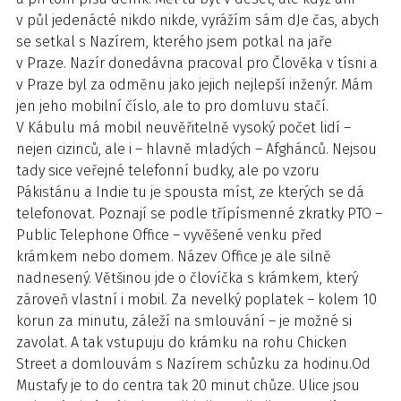
v půl jedenácté nikdo nikde, vyrážím sám dJe čas, abych
se setkal s Nazírem, kterého jsem potkal na jaře
v Praze. Nazír donedávna pracoval pro Člověka v tísni a
v Praze byl za odměnu jako jejich nejlepší inženýr. Mám
jen jeho mobilní číslo, ale to pro domluvu stačí.
V Kábulu má mobil neuvěřitelně vysoký počet lidí –
nejen cizinců, ale i – hlavně mladých – Afghánců. Nejsou
tady sice veřejné telefonní budky, ale po vzoru
Pákistánu a Indie tu je spousta míst, ze kterých se dá
telefonovat. Poznají se podle třípísmenné zkratky PTO –
Public Telephone Office – vyvěšené venku před
krámkem nebo domem. Název Office je ale silně
nadnesený. Většinou jde o človíčka s krámkem, který
zároveň vlastní i mobil. Za nevelký poplatek – kolem 10
korun za minutu, záleží na smlouvání – je možné si
zavolat. A tak vstupuju do krámku na rohu Chicken
Street a domlouvám s Nazírem schůzku za hodinu.Od
Mustafy je to do centra tak 20 minut chůze. Ulice jsou