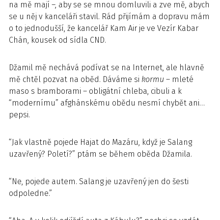
na mě mají –, aby se se mnou domluvili a zve mě, abych
se u něj v kanceláři stavil. Rád přijímám a dopravu mám
o to jednodušší, že kancelář Kam Air je ve Vezír Kabar
Chán, kousek od sídla CND.
Džamil mě nechává podívat se na Internet, ale hlavně
mě chtěl pozvat na oběd. Dáváme si
kormu
– mleté
maso s bramborami – obligátní chleba, cibuli a k
“modernímu” afghánskému obědu nesmí chybět ani…
pepsi.
“Jak vlastně pojede Hajat do Mazáru, když je Salang
uzavřený? Poletí?” ptám se během oběda Džamila.
“Ne, pojede autem. Salang je uzavřený jen do šesti
odpoledne.”