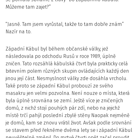
Můžeme tam zajet?”
“Jasně. Tam jsem vyrůstal, takže to tam dobře znám”
Nazír na to.
Západní Kábul byl během občanské války, jež
následovala po odchodu Rusů v roce 1989, úplně
zničen. Tato rozsáhlá kábulská čtvrť byla prakticky celá
bitevním polem různých skupin ovládajících každý den
jinou její část. Nesmyslnost války zde dosáhla vrcholu.
Také proto se západní Kábul probouzí ze svého
masakru jen velmi pozvolna. Není nouze o místa, která
byla úplně srovnána se zemí. Ještě více je zničených
domů, z nichž stojí pouhých pár zdí, nebo na jejichž
místě trčí pahýl poslední zbylé stěny Naopak nejméně
je domů, kam se znovu vrátil život. Avšak podle srovnání
se stavem před řekněme dvěma lety se i západní Kábul
neuvěřitelně změnil. Do mrtvé čtvrti opět začal proudit