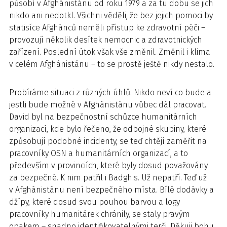
působí v Afghánistánu od roku 1979 a za tu dobu se jich
nikdo ani nedotkl. Všichni věděli, že bez jejich pomoci by
statisíce Afghánců neměli přístup ke zdravotní péči –
provozují několik desítek nemocnic a zdravotnických
zařízení. Poslední útok však vše změnil. Změnil i klima
v celém Afghánistánu – to se prostě ještě nikdy nestalo.
Probíráme situaci z různých úhlů. Nikdo neví co bude a
jestli bude možné v Afghánistánu vůbec dál pracovat.
David byl na bezpečnostní schůzce humanitárních
organizací, kde bylo řečeno, že odbojné skupiny, které
způsobují podobné incidenty, se teď chtějí zaměřit na
pracovníky OSN a humanitárních organizací, a to
především v provinciích, které byly dosud považovány
za bezpečné. K nim patřil i Badghis. Už nepatří. Teď už
v Afghánistánu není bezpečného místa. Bílé dodávky a
džípy, které dosud svou pouhou barvou a logy
pracovníky humanitárek chránily, se staly pravým
opakem – snadno identifikovatelnými terči. Děkuji bohu,