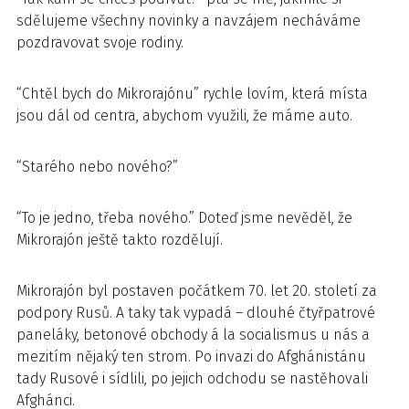
sdělujeme všechny novinky a navzájem necháváme
pozdravovat svoje rodiny.
“Chtěl bych do Mikrorajónu” rychle lovím, která místa
jsou dál od centra, abychom využili, že máme auto.
“Starého nebo nového?”
“To je jedno, třeba nového.” Doteď jsme nevěděl, že
Mikrorajón ještě takto rozdělují.
Mikrorajón byl postaven počátkem 70. let 20. století za
podpory Rusů. A taky tak vypadá – dlouhé čtyřpatrové
paneláky, betonové obchody á la socialismus u nás a
mezitím nějaký ten strom. Po invazi do Afghánistánu
tady Rusové i sídlili, po jejich odchodu se nastěhovali
Afghánci.