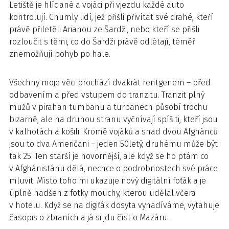
Letiště je hlídané a vojáci při vjezdu každé auto
kontrolují. Chumly lidí, jež přišli přivítat své drahé, kteří
právě přiletěli Arianou ze Šardži, nebo kteří se přišli
rozloučit s těmi, co do Šardži právě odlétají, téměř
znemožňují pohyb po hale.
Všechny moje věci prochází dvakrát rentgenem – před
odbavením a před vstupem do tranzitu. Tranzit plný
mužů v pirahan tumbanu a turbanech působí trochu
bizarně, ale na druhou stranu vyčnívají spíš ti, kteří jsou
v kalhotách a košili. Kromě vojáků a snad dvou Afghánců
jsou to dva Američani – jeden 50letý, druhému může být
tak 25. Ten starší je hovornější, ale když se ho ptám co
v Afghánistánu dělá, nechce o podrobnostech své práce
mluvit. Místo toho mi ukazuje nový digitální foťák a je
úplně nadšen z fotky mouchy, kterou udělal včera
v hotelu. Když se na digiťák dosyta vynadíváme, vytahuje
časopis o zbraních a já si jdu číst o Mazáru.