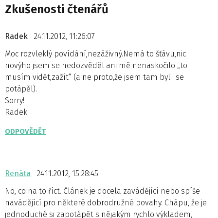
Zkušenosti čtenářů
Radek
24.11.2012, 11:26:07
Moc rozvleklý povídání,nezáživný.Nemá to šťávu,nic
novýho jsem se nedozvěděl ani mě nenaskočilo „to
musím vidět,zažít“ (a ne proto,že jsem tam byl i se
potápěl).
Sorry!
Radek
ODPOVĚDĚT
Renáta
24.11.2012, 15:28:45
No, co na to říct. Článek je docela zavádějící nebo spíše
navádějící pro některé dobrodružné povahy. Chápu, že je
jednoduché si zapotápět s nějakým rychlo výkladem,