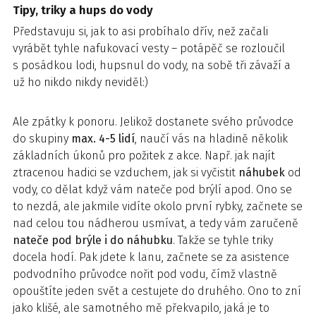
Tipy, triky a hups do vody
Představuju si, jak to asi probíhalo dřív, než začali
vyrábět tyhle nafukovací vesty – potápěč se rozloučil
s posádkou lodi, hupsnul do vody, na sobě tři závaží a
už ho nikdo nikdy neviděl:)
Ale zpátky k ponoru. Jelikož dostanete svého průvodce
do skupiny
max. 4-5 lidí
, naučí vás na hladině několik
základních úkonů pro požitek z akce. Např. jak najít
ztracenou hadici se vzduchem, jak si vyčistit
náhubek
od
vody, co dělat když vám nateče pod brýlí apod. Ono se
to nezdá, ale jakmile vidíte okolo první rybky, začnete se
nad celou tou nádherou usmívat, a tedy vám zaručeně
nateče pod brýle i do náhubku
. Takže se tyhle triky
docela hodí. Pak jdete k lanu, začnete se za asistence
podvodního průvodce nořit pod vodu, čímž vlastně
opouštíte jeden svět a cestujete do druhého. Ono to zní
jako klišé, ale samotného mě překvapilo, jaká je to