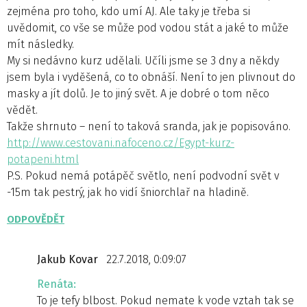
zejména pro toho, kdo umí AJ. Ale taky je třeba si
uvědomit, co vše se může pod vodou stát a jaké to může
mít následky.
My si nedávno kurz udělali. Učíli jsme se 3 dny a někdy
jsem byla i vyděšená, co to obnáší. Není to jen plivnout do
masky a jít dolů. Je to jiný svět. A je dobré o tom něco
vědět.
Takže shrnuto – není to taková sranda, jak je popisováno.
http://www.cestovani.nafoceno.cz/Egypt-kurz-
potapeni.html
P.S. Pokud nemá potápěč světlo, není podvodní svět v
-15m tak pestrý, jak ho vidí šniorchlař na hladině.
ODPOVĚDĚT
Jakub Kovar
22.7.2018, 0:09:07
Renáta:
To je tefy blbost. Pokud nemate k vode vztah tak se