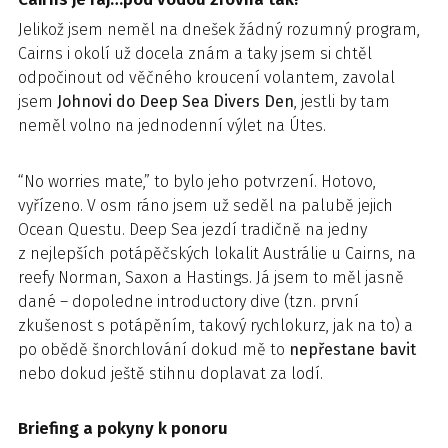
Jelikož jsem neměl na dnešek žádný rozumný program,
Cairns i okolí už docela znám a taky jsem si chtěl
odpočinout od věčného kroucení volantem, zavolal
jsem
Johnovi do Deep Sea Divers Den
, jestli by tam
neměl volno na jednodenní výlet na Útes.
“No worries mate,” to bylo jeho potvrzení. Hotovo,
vyřízeno. V osm ráno jsem už seděl na palubě jejich
Ocean Questu. Deep Sea jezdí tradičně na jedny
z nejlepších potápěčských lokalit Austrálie u Cairns, na
reefy Norman, Saxon a Hastings. Já jsem to měl jasně
dané – dopoledne introductory dive (tzn. první
zkušenost s potápěním, takový rychlokurz, jak na to) a
po obědě šnorchlování dokud mě to
nepřestane bavit
nebo dokud ještě stihnu doplavat za lodí.
Briefing a pokyny k ponoru