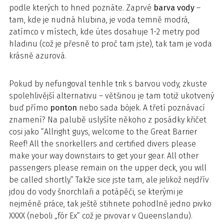
podle kterých to hned poznáte. Zaprvé
barva vody
–
tam, kde je nudná hlubina, je voda temně modrá,
zatímco v místech, kde útes dosahuje 1-2 metry pod
hladinu (což je přesně to proč tam jste), tak tam je voda
krásně azurová.
Pokud by nefungoval tenhle trik s barvou vody, zkuste
spolehlivější alternativu – většinou je tam totiž ukotvený
buď přímo
ponton
nebo sada bójek. A třetí poznávací
znamení? Na palubě uslyšíte někoho z posádky křičet
cosi jako “Allright guys, welcome to the Great Barrier
Reef! All the snorkellers and certified divers please
make your way downstairs to get your gear. All other
passengers please remain on the upper deck, you will
be called shortly.“ Takže sice jste tam, ale jelikož nejdřív
jdou do vody šnorchlaři a potápěči, se kterými je
nejméně práce, tak ještě stihnete pohodlně jedno pivko
XXXX (neboli „fór Ex“ což je pivovar v Queenslandu).