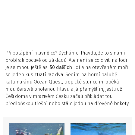
Při potápění hlavně co? Dýcháme! Pravda, že to s námi
probírali poctivě od základů. Ale není se co divit, na lodi
je se mnou ještě asi
50 dalších
lidí a na otevřeném moři
se jeden kus ztratí raz dva. Sedím na horní palubě
katamaránu Ocean Quest, tropické slunce mi opéká
mou čerstvě oholenou hlavu a já přemýšlím, jestli už
Češi doma v mrazivém Česku začali přikládat tou
předloňskou třešní nebo stále jedou na dřevěné brikety.