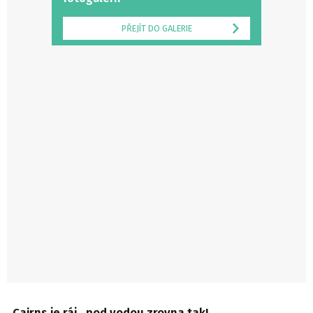
PŘEJÍT DO GALERIE
Cairns je ráj…pod vodou zrovna tak!