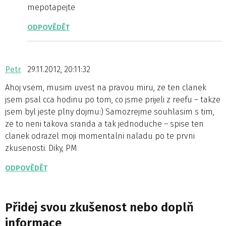
mepotapejte
ODPOVĚDĚT
Petr
29.11.2012, 20:11:32
Ahoj vsem, musim uvest na pravou miru, ze ten clanek
jsem psal cca hodinu po tom, co jsme prijeli z reefu – takze
jsem byl jeste plny dojmu:) Samozrejme souhlasim s tim,
ze to neni takova sranda a tak jednoduche – spise ten
clanek odrazel moji momentalni naladu po te prvni
zkusenosti. Diky, PM
ODPOVĚDĚT
Přidej svou zkušenost nebo doplň
informace