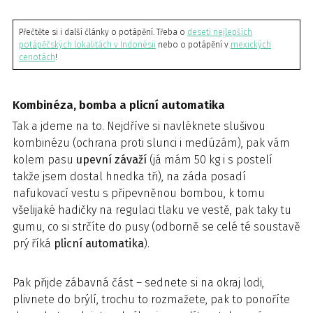
Přečtěte si i další články o potápění. Třeba o
deseti nejlepších
potápěčských lokalitách v Indonésii
nebo o potápění v
mexických
cenotách
!
Kombinéza, bomba a plicní automatika
Tak a jdeme na to. Nejdříve si navléknete slušivou
kombinézu (ochrana proti slunci i medúzám), pak vám
kolem pasu
upevní závaží
(já mám 50 kg i s postelí
takže jsem dostal hnedka tři), na záda posadí
nafukovací vestu s připevněnou bombou, k tomu
všelijaké hadičky na regulaci tlaku ve vestě, pak taky tu
gumu, co si strčíte do pusy (odborně se celé té soustavě
prý říká
plicní automatika
).
Pak přijde zábavná část – sednete si na okraj lodi,
plivnete do brýlí, trochu to rozmažete, pak to ponoříte