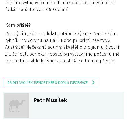
mě tato vylučovací metoda nakonec k cíli, mým osmi
fotkám a účtence na 50 dolarů.
Kam příště?
Přemýšlím, kde si udělat potápěčský kurz. Na českém
rybníku? V červnu na Bali? Nebo při příští návštěvě
Austrálie? Nečekaná souhra skvělého programu, životní
zkušenosti, perfektní posádky i výstavního počasí u mě
rozpoutala tyhle krásné starosti. Ale o tom to přeci je.
PŘIDEJ SVOU ZKUŠENOST NEBO DOPLŇ INFORMACE
Petr Musílek