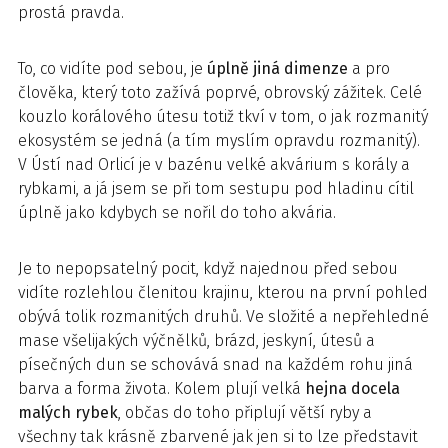
prostá pravda.
To, co vidíte pod sebou, je
úplně jiná dimenze
a pro
člověka, který toto zažívá poprvé, obrovský zážitek. Celé
kouzlo korálového útesu totiž tkví v tom, o jak rozmanitý
ekosystém se jedná (a tím myslím opravdu rozmanitý).
V Ústí nad Orlicí je v bazénu velké akvárium s korály a
rybkami, a já jsem se při tom sestupu pod hladinu cítil
úplně jako kdybych se nořil do toho akvária.
Je to nepopsatelný pocit, když najednou před sebou
vidíte rozlehlou členitou krajinu, kterou na první pohled
obývá tolik rozmanitých druhů. Ve složité a nepřehledné
mase všelijakých výčnělků, brázd, jeskyní, útesů a
písečných dun se schovává snad na každém rohu jiná
barva a forma života. Kolem plují velká
hejna docela
malých rybek
, občas do toho připlují větší ryby a
všechny tak krásně zbarvené jak jen si to lze představit