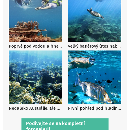
Poprvé pod vodou a hned v Austrálii na Velkém bariérovém útesu
Velký bariérový útes nabízí i pohled na želvy
Nedaleko Austrálie, ale pod vodou!
První pohled pod hladinu je nejkrásnější!
Podívejte se na kompletní
fotogalerii