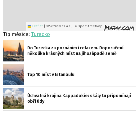
Leaflet
|
©Seznam.cz a.s., | ©OpenStreetMap
Tip měsíce:
Turecko
Do Turecka za poznáním i relaxem. Doporučení
několika krásných míst na jihozápadě země
Top 10 míst v Istanbulu
Úchvatná krajina Kappadokie: skály tu připomínají
obří údy