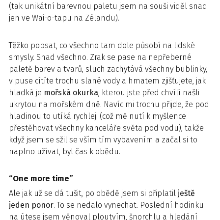
(tak unikátní barevnou paletu jsem na souši viděl snad
jen ve Wai-o-tapu na Zélandu).
Těžko popsat, co všechno tam dole působí na lidské
smysly. Snad všechno. Zrak se pase na nepřeberné
paletě barev a tvarů, sluch zachytává všechny bublinky,
v puse cítíte trochu slané vody a hmatem zjišťujete, jak
hladká je
mořská okurka
, kterou jste před chvílí našli
ukrytou na mořském dně. Navíc mi trochu přijde, že pod
hladinou to utíká rychleji (což mě nutí k myšlence
přestěhovat všechny kanceláře světa pod vodu), takže
když jsem se sžil se vším tím vybavením a začal si to
naplno užívat, byl čas k obědu.
“One more time”
Ale jak už se dá tušit, po obědě jsem si připlatil
ještě
jeden ponor
. To se nedalo vynechat. Poslední hodinku
na útese jsem věnoval ploutvím, šnorchlu a hledání