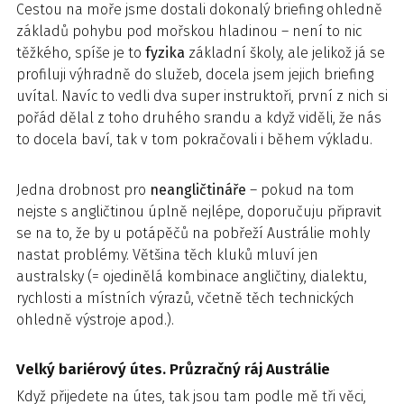
Cestou na moře jsme dostali dokonalý briefing ohledně
základů pohybu pod mořskou hladinou – není to nic
těžkého, spíše je to
fyzika
základní školy, ale jelikož já se
profiluji výhradně do služeb, docela jsem jejich briefing
uvítal. Navíc to vedli dva super instruktoři, první z nich si
pořád dělal z toho druhého srandu a když viděli, že nás
to docela baví, tak v tom pokračovali i během výkladu.
Jedna drobnost pro
neangličtináře
– pokud na tom
nejste s angličtinou úplně nejlépe, doporučuju připravit
se na to, že by u potápěčů na pobřeží Austrálie mohly
nastat problémy. Většina těch kluků mluví jen
australsky (= ojedinělá kombinace angličtiny, dialektu,
rychlosti a místních výrazů, včetně těch technických
ohledně výstroje apod.).
Velký bariérový útes. Průzračný ráj Austrálie
Když přijedete na útes, tak jsou tam podle mě tři věci,