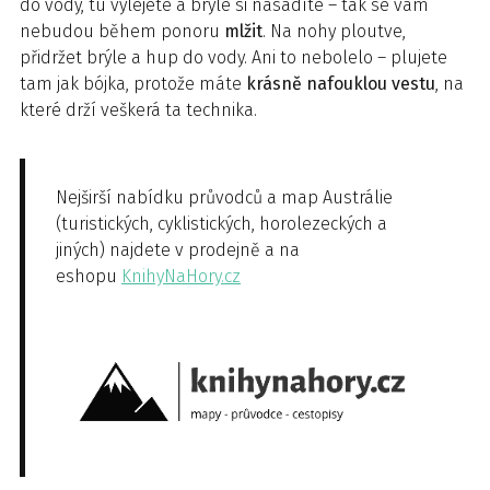
do vody, tu vylejete a brýle si nasadíte – tak se vám
nebudou během ponoru
mlžit
. Na nohy ploutve,
přidržet brýle a hup do vody. Ani to nebolelo – plujete
tam jak bójka, protože máte
krásně nafouklou vestu
, na
které drží veškerá ta technika.
Nejširší nabídku průvodců a map Austrálie
(turistických, cyklistických, horolezeckých a
jiných) najdete v prodejně a na
eshopu
KnihyNaHory.cz