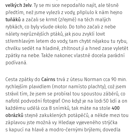
velkých želv
. Ty se mi sice nepodařilo najít, ale těsně
předtím, než jsme vylezli z vody, připlulo k nám hejno
tuňáků
a začali se krmit (zřejmě) na těch malých
rybkách, co byly všude okolo. Do toho začali z nebe
nálety nejrůznějších ptáků, jak jsou zvyklí lovit
střemhlavým letem do vody, tam chytit nějakou tu rybu,
chvilku sedět na hladině, zhltnout jí a hned zase vyletět
zpátky na nebe. Takže nakonec vlastně docela parádní
podívaná.
Cesta zpátky do
Cairns
trvá z útesu Norman cca 90 min.
rychlejším plavidlem (motor namísto plachty), což jsem
strávil tím, že jsem se probíral tou spoustou záběrů, co
nafotil podvodní fotograf. Ono když je na lodi 50 lidí a on
každému udělá cca 8 snímků, tak máte na stole
400
obrázků
stejně zakuklených potápěčů, a někde mezi tou
záplavou jste možná vy. Hledaje vyjeveného strýčka
s kapucí na hlavě a modro-černými brýlemi, dovedla