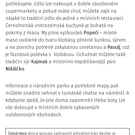
potřebujete. Jídlo lze nakoupit v dobře zásobeném
supermarketu a pokud máte chuť, můžete zajít na
nějaké to tradiční jídlo do jedné z místních restaurací.
Černohorská vnitrozemská kuchyně je bohatá na
pokrmy z masa. My jsme vyzkoušeli
Popeči
– mleté
maso uválené do tvaru klobásy, plněné šunkou, sýrem
a na povrchu potřené zakysanou smetanou a
Pasulj
, což
je fazolová polévka s klobásou. Ochutnat můžete také
tradiční sýr
Kajmak
a místními nejoblíbenější pivo
Nikšičko
.
Informace o národním parku a potřebné mapy pak
můžete snadno sehnat v turistické chatce na náměstí. A
kdybyste zjistili, že jste doma zapomněli třeba boty, lze
vše dokoupit v místních dobře vybavených
outdoorových obchodech.
Černá Hora
skrývá spoustu zajímavých přírodních krás. Nechte se