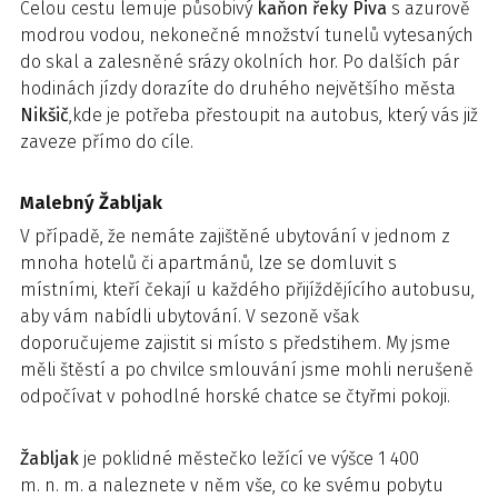
Celou cestu lemuje působivý
kaňon
řeky
Piva
s azurově
modrou vodou, nekonečné množství tunelů vytesaných
do skal a zalesněné srázy okolních hor. Po dalších pár
hodinách jízdy dorazíte do druhého největšího města
Nikšič
,kde je potřeba přestoupit na autobus, který vás již
zaveze přímo do cíle.
Malebný Žabljak
V případě, že nemáte zajištěné ubytování v jednom z
mnoha hotelů či apartmánů, lze se domluvit s
místními, kteří čekají u každého přijíždějícího autobusu,
aby vám nabídli ubytování. V sezoně však
doporučujeme zajistit si místo s předstihem. My jsme
měli štěstí a po chvilce smlouvání jsme mohli nerušeně
odpočívat v pohodlné horské chatce se čtyřmi pokoji.
Žabljak
je poklidné městečko ležící ve výšce 1 400
m. n. m. a naleznete v něm vše, co ke svému pobytu