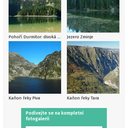
Pohoří Durmitor: divoká kráska Černé Hory
Jezero Zminje
Kaňon řeky Piva
Kaňon řeky Tara
Podívejte se na kompletní
fotogalerii