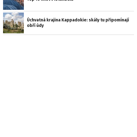
Úchvatná krajina Kappadokie: skály tu připomínají
obří údy