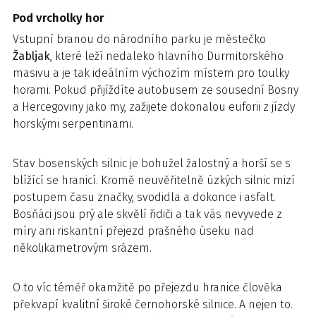
Pod vrcholky hor
Vstupní branou do národního parku je městečko
Žabljak
, které leží nedaleko hlavního Durmitorského
masivu a je tak ideálním výchozím místem pro toulky
horami. Pokud přijíždíte autobusem ze sousední Bosny
a Hercegoviny jako my, zažijete dokonalou euforii z jízdy
horskými serpentinami.
Stav bosenských silnic je bohužel žalostný a horší se s
blížící se hranicí. Kromě neuvěřitelně úzkých silnic mizí
postupem času značky, svodidla a dokonce i asfalt.
Bosňáci jsou prý ale skvělí řidiči a tak vás nevyvede z
míry ani riskantní přejezd prašného úseku nad
několikametrovým srázem.
O to víc téměř okamžitě po přejezdu hranice člověka
překvapí kvalitní široké černohorské silnice. A nejen to.