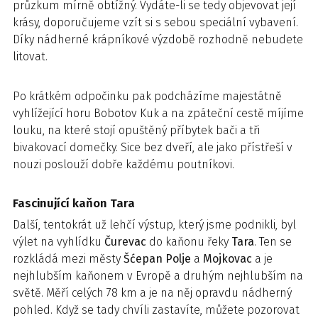
průzkum mírně obtížný. Vydáte-li se tedy objevovat její
krásy, doporučujeme vzít si s sebou speciální vybavení.
Díky nádherné krápníkové výzdobě rozhodně nebudete
litovat.
Po krátkém odpočinku pak podcházíme majestátně
vyhlížející horu Bobotov Kuk a na zpáteční cestě míjíme
louku, na které stojí opuštěný příbytek bači a tři
bivakovací domečky. Sice bez dveří, ale jako přístřeší v
nouzi poslouží dobře každému poutníkovi.
Fascinující kaňon Tara
Další, tentokrát už lehčí výstup, který jsme podnikli, byl
výlet na vyhlídku
Čurevac
do kaňonu řeky
Tara
. Ten se
rozkládá mezi městy
Šćepan Polje
a
Mojkovac
a je
nejhlubším kaňonem v Evropě a druhým nejhlubším na
světě. Měří celých 78 km a je na něj opravdu nádherný
pohled. Když se tady chvíli zastavíte, můžete pozorovat