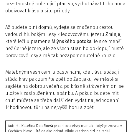
bezstarostně poletující ptactvo, vychutnávat ticho hor a
obdivovat krásu a sílu přírody.
Až budete plní dojmů, vydejte se značenou cestou
vedoucí hlubokými lesy k ledovcovému jezeru
Zminje
,
které leží u pramene
Mlýnského potoka
. Je sice menší
než Černé jezero, ale ze všech stran ho obklopují husté
borovicové lesy a má tak nezapomenutelné kouzlo.
Malebnými vesnicemi a pastvinami, kde trávu spásají
stáda krav pak zamiřte zpět do Žabljaku, ve městě si
zajděte na dobrou večeři a po krásně stráveném dni se
uložte k zaslouženému spánku. A pokud budete mít
chuť, můžete se třeba další den vydat na jednodenní
14hodinovou tůru na nejvyšší horu a zpět.
Autorka
Kateřina Dolečková
je cestovatelský maniak. I když je zrovna v
Čechách, hlavou lítá daleko odtud. Miluje všechno cizí, nejraději