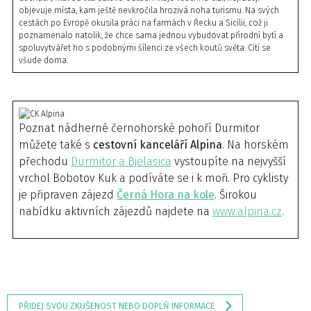
objevuje místa, kam ještě nevkročila hrozivá noha turismu. Na svých
cestách po Evropě okusila práci na farmách v Řecku a Sicílii, což ji
poznamenalo natolik, že chce sama jednou vybudovat přírodní bytí a
spoluvytvářet ho s podobnými šílenci ze všech koutů světa. Cítí se
všude doma.
Poznat nádherné černohorské pohoří Durmitor
můžete také s
cestovní kanceláří Alpina
. Na horském
přechodu
Durmitor a Bjelasica
vystoupíte na nejvyšší
vrchol Bobotov Kuk a podíváte se i k moři. Pro cyklisty
je připraven zájezd
Černá Hora na kole
. Širokou
nabídku aktivních zájezdů najdete na
www.alpina.cz
.
PŘIDEJ SVOU ZKUŠENOST NEBO DOPLŇ INFORMACE