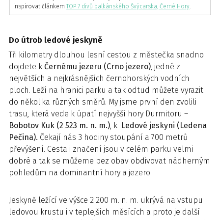
inspirovat článkem
TOP 7 divů balkánského Švýcarska, Černé Hory
.
Do útrob ledové jeskyně
Tři kilometry dlouhou lesní cestou z městečka snadno
dojdete k
Černému jezeru (Crno jezero)
, jedné z
největších a nejkrásnějších černohorských vodních
ploch. Leží na hranici parku a tak odtud můžete vyrazit
do několika různých směrů. My jsme první den zvolili
trasu, která vede k úpatí nejvyšší hory Durmitoru –
Bobotov Kuk (2 523 m. n. m.)
, k
Ledové jeskyni (Ledena
Pečina).
Čekají nás 3 hodiny stoupání a 700 metrů
převýšení. Cesta i značení jsou v celém parku velmi
dobré a tak se můžeme bez obav obdivovat nádherným
pohledům na dominantní hory a jezero.
Jeskyně ležící ve výšce 2 200 m. n. m. ukrývá na vstupu
ledovou krustu i v teplejších měsících a proto je další