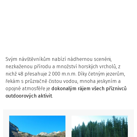
Svým návštěvníkům nabízí nádhernou scenérii,
nezkaženou přírodu a množství horských vrcholů, z
nichž 48 přesahuje 2 000 m.n.m. Díky četným jezerům,
řekám s průzračně čistou vodou, mnoha jeskyním a
opojné atmosféře je
dokonalým rájem všech příznivců
outdoorových aktivit
.