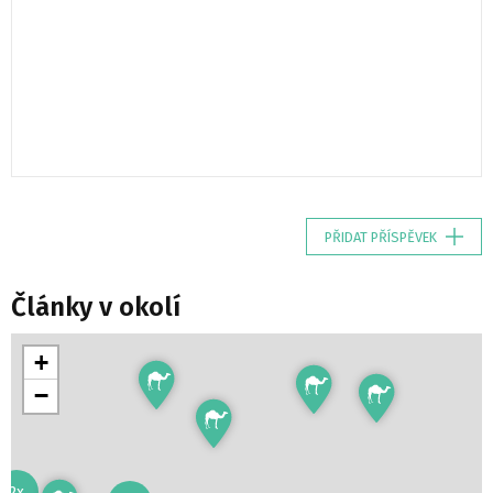
PŘIDAT PŘÍSPĚVEK
Články v okolí
+
−
2x