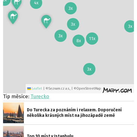
4x
3x
3x
3x
3x
11x
8x
3x
Leaflet
|
©Seznam.cz a.s., | ©OpenStreetMap
Tip měsíce:
Turecko
Do Turecka za poznáním i relaxem. Doporučení
několika krásných míst na jihozápadě země
Top 10 míst v Istanbulu