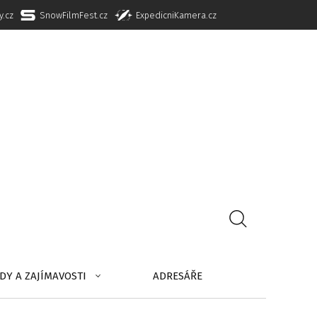
y.cz
SnowFilmFest.cz
ExpedicniKamera.cz
DY A ZAJÍMAVOSTI
ADRESÁŘE