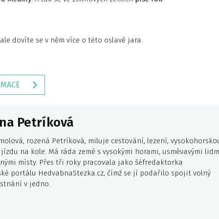
 ale dovíte se v něm více o této oslavě jara.
RMACE
na Petríková
molová, rozená Petríková, miluje cestování, lezení, vysokohorsko
a jízdu na kole. Má ráda země s vysokými horami, usměvavými lidm
nými místy. Přes tři roky pracovala jako šéfredaktorka
ské portálu HedvabnaStezka.cz, čímž se jí podařilo spojit volný
stnání v jedno.