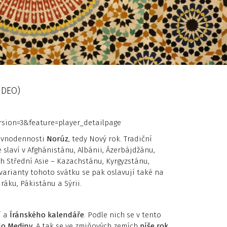
VIDEO)
sion=3&feature=player_detailpage
rovnodennosti
Norúz
, tedy Nový rok. Tradiční
se slaví v Afghánistánu, Albánii, Ázerbájdžánu,
ích Střední Asie – Kazachstánu, Kyrgyzstánu,
varianty tohoto svátku se pak oslavují také na
Iráku, Pákistánu a Sýrii.
í a
Íránského kalendáře
. Podle nich se v tento
do Mediny
. A tak se ve zmiňových zemích
píše rok