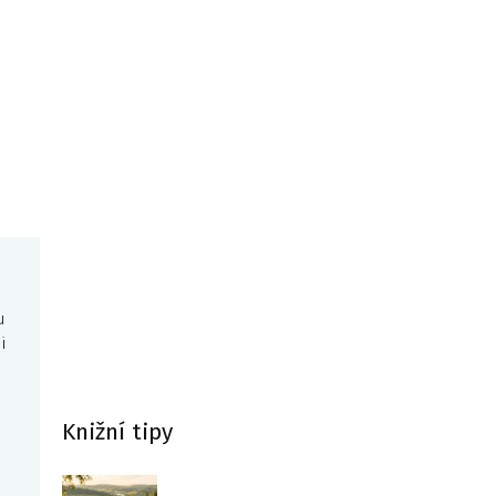
u
i
Knižní tipy