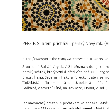
PERSIE: S jarem přichází i perský Nový rok. (
https://www.youtube.com/watch?v=sctsHr8zqNs?ver
Stoupenci Bahá’í víry slaví
21. března
v den jarní 
perský svátek, který vznikl před více než 3000 lety, 
Gruzii, Íránu, Severním Iráku a Turecku, dále v zem
Tádžikistánu, Turkmenistánu a Uzbekistánu. Různé 
Balkáně, v severní Číně, na Kavkaze, Krymu, v Indii, 
Jednadvacátý březen je počátkem kalendáře Bahá’
den v roce
621
přesunul
prorok Mohamed z Mekky 