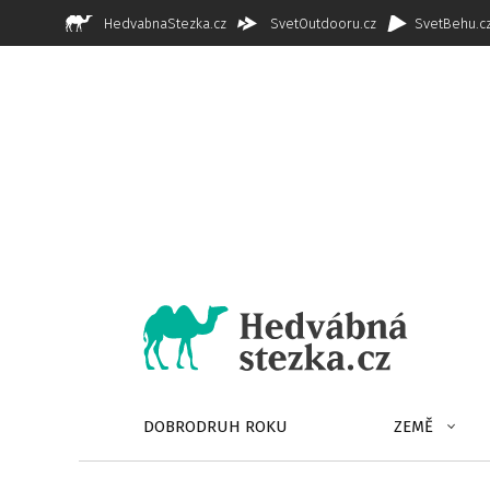
HedvabnaStezka.cz
SvetOutdooru.cz
SvetBehu.c
DOBRODRUH ROKU
ZEMĚ