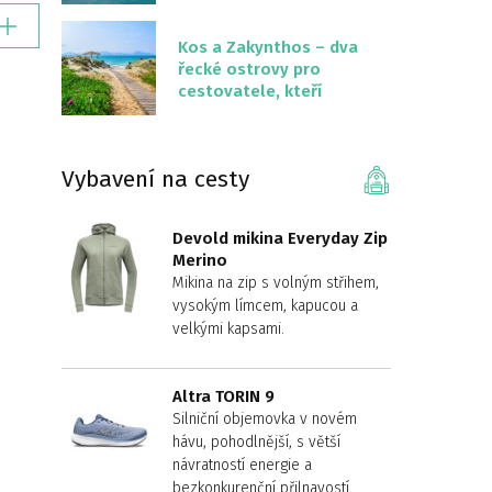
překvapivě malém
území
Kos a Zakynthos – dva
řecké ostrovy pro
cestovatele, kteří
chtějí něco jiného než
Krétu
Vybavení na cesty
Devold mikina Everyday Zip
Merino
Mikina na zip s volným střihem,
vysokým límcem, kapucou a
velkými kapsami.
Altra TORIN 9
Silniční objemovka v novém
hávu, pohodlnější, s větší
návratností energie a
bezkonkurenční přilnavostí.