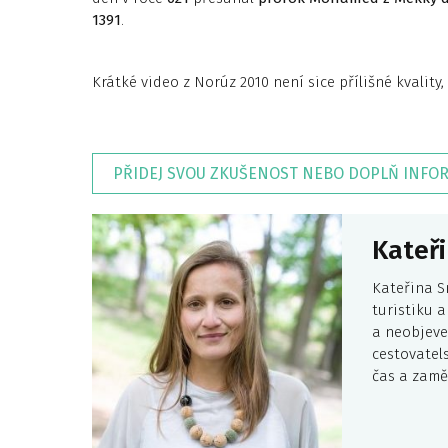
1391
.
Krátké video z Norúz 2010 není sice přílišné kvality,
PŘIDEJ SVOU ZKUŠENOST NEBO DOPLŇ INFO
Kateři
Kateřina S
turistiku 
a neobjeve
cestovatel
čas a zamě