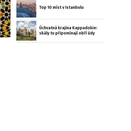
Top 10 míst v Istanbulu
Úchvatná krajina Kappadokie:
skály tu připomínají obří údy