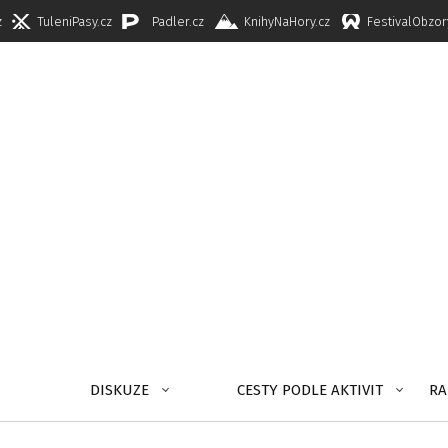
z
TuleniPasy.cz
Padler.cz
KnihyNaHory.cz
FestivalObzor
DISKUZE
CESTY PODLE AKTIVIT
RA