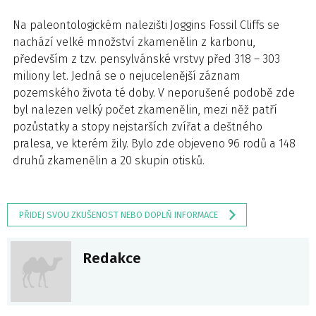
Na paleontologickém nalezišti Joggins Fossil Cliffs se
nachází velké množství zkamenělin z karbonu,
především z tzv. pensylvánské vrstvy před 318 – 303
miliony let. Jedná se o nejucelenější záznam
pozemského života té doby. V neporušené podobě zde
byl nalezen velký počet zkamenělin, mezi něž patří
pozůstatky a stopy nejstarších zvířat a deštného
pralesa, ve kterém žily. Bylo zde objeveno 96 rodů a 148
druhů zkamenělin a 20 skupin otisků.
PŘIDEJ SVOU ZKUŠENOST NEBO DOPLŇ INFORMACE
Redakce