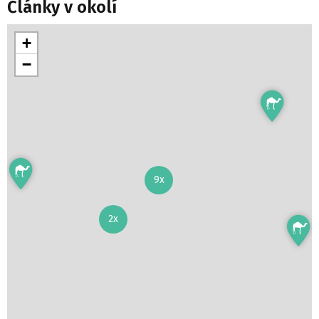
Články v okolí
+
−
9x
2x