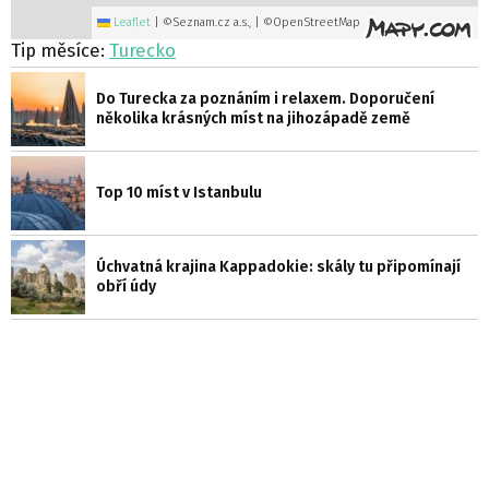
Leaflet
|
©Seznam.cz a.s., | ©OpenStreetMap
Tip měsíce:
Turecko
Do Turecka za poznáním i relaxem. Doporučení
několika krásných míst na jihozápadě země
Top 10 míst v Istanbulu
Úchvatná krajina Kappadokie: skály tu připomínají
obří údy