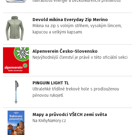
návratností energie a bezkonkurenční přilnavostí.
Devold mikina Everyday Zip Merino
Mikina na zip s volným střihem, vysokým límcem,
kapucou a velkými kapsami.
Alpenverein Česko-Slovensko
Nejvýhodnější členství je právě v této oficiální sekci
PINGUIN LIGHT TL
Ultralehké třídílné trekové hole s prodlouženou
pěnovou rukojetí.
Mapy a průvodci VŠECH zemí světa
Na KnihyNaHory.cz