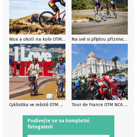
Nice a okolí na kole OTM NCA / ACP
Na své si přijdou příznivci silničních i horských kol. OTM NCA / ACP
Cyklistika ve městě OTM NCA / J.KELAGOPIAN
Tour de France OTM NCA / ACP
Podívejte se na kompletní
fotogalerii