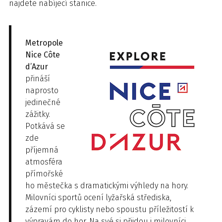
najdete nabíjecí stanice.
Metropole
Nice Côte
d’Azur
přináší
naprosto
jedinečné
zážitky.
Potkává se
zde
příjemná
atmosféra
přímořské
ho městečka s dramatickými výhledy na hory.
Milovníci sportů ocení lyžařská střediska,
zázemí pro cyklisty nebo spoustu příležitostí k
výpravám do hor. Na své si přijdou i milovníci