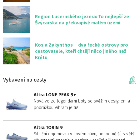
Region Lucernského jezera: To nejlepší ze
Švýcarska na překvapivě malém území
Kos a Zakynthos – dva řecké ostrovy pro
cestovatele, kteří chtějí něco jiného než
Krétu
Vybavení na cesty
Altra LONE PEAK 9+
Nová verze legendární boty se svěžím designem a
podrážkou Vibram je tu!
Altra TORIN 9
Silniční objemovka v novém hávu, pohodlnější, s větší