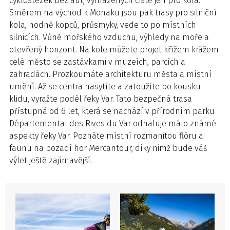
cyklostezek bez aut, vyhrazených čistě jen pro kola.
Směrem na východ k Monaku jsou pak trasy pro silniční
kola, hodně kopců, průsmyky, vede to po místních
silnicích. Vůně mořského vzduchu, výhledy na moře a
otevřený horizont. Na kole můžete projet křížem krážem
celé město se zastávkami v muzeích, parcích a
zahradách. Prozkoumáte architekturu města a místní
umění. Až se centra nasytíte a zatoužíte po kousku
klidu, vyražte podél řeky Var. Tato bezpečná trasa
přístupná od 6 let, která se nachází v přírodním parku
Départemental des Rives du Var odhaluje málo známé
aspekty řeky Var. Poznáte místní rozmanitou flóru a
faunu na pozadí hor Mercantour, díky nimž bude váš
výlet ještě zajímavější.