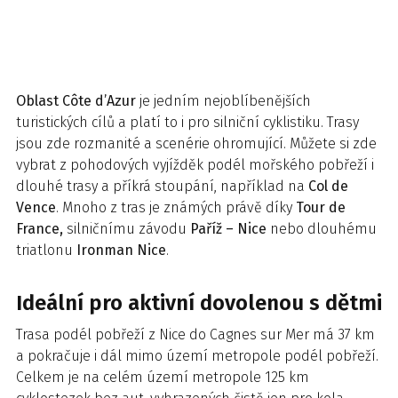
Oblast
Côte d’Azur
je jedním nejoblíbenějších
turistických cílů a platí to i pro silniční cyklistiku. Trasy
jsou zde rozmanité a scenérie ohromující. Můžete si zde
vybrat z pohodových vyjížděk podél mořského pobřeží i
dlouhé trasy a příkrá stoupání, například na
Col de
Vence
. Mnoho z tras je známých právě díky
Tour de
France,
silničnímu závodu
Paříž – Nice
nebo dlouhému
triatlonu
Ironman Nice
.
Ideální pro aktivní dovolenou s dětmi
Trasa podél pobřeží z Nice do Cagnes sur Mer má 37 km
a pokračuje i dál mimo území metropole podél pobřeží.
Celkem je na celém území metropole 125 km