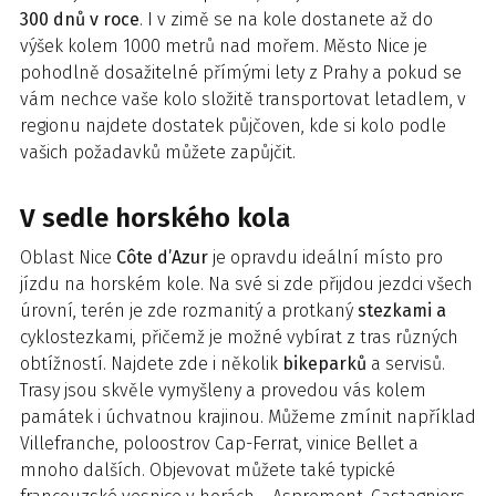
300 dnů v roce
. I v zimě se na kole dostanete až do
výšek kolem 1000 metrů nad mořem. Město Nice je
pohodlně dosažitelné přímými lety z Prahy a pokud se
vám nechce vaše kolo složitě transportovat letadlem, v
regionu najdete dostatek půjčoven, kde si kolo podle
vašich požadavků můžete zapůjčit.
V sedle horského kola
Oblast Nice
Côte d’Azur
je opravdu ideální místo pro
jízdu na horském kole. Na své si zde přijdou jezdci všech
úrovní, terén je zde rozmanitý a protkaný
stezkami a
cyklostezkami, přičemž je možné vybírat z tras různých
obtížností. Najdete zde i několik
bikeparků
a servisů.
Trasy jsou skvěle vymyšleny a provedou vás kolem
památek i úchvatnou krajinou. Můžeme zmínit například
Villefranche, poloostrov Cap-Ferrat, vinice Bellet a
mnoho dalších. Objevovat můžete také typické