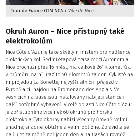
Tour de France OTM NCA /
Ville de Nice
Okruh Auron – Nice přístupný také
elektrokolům
Nice Côte d’Azur je také skvělým místem pro nadšence
elektrických kol. Sedmi etapová trasa mezi Auronem a
Nice prochází přes 16 měst, má celkově 261 kilometrů a
v průměru na ní urazíte 40 kilometrů za den. Cyklisté na
ní projedou La Bonette, nejvyšší silniční přejezd v
Evropě a cíl najdou na Promenade des Anglais. Ve
vesnicích na trase jsou instalovány nabíjecí stanice i
další potřebné vybavení. V celé oblasti Nice Côte d’Azur
je zpřístupněno více než 60 okruhů pro horská
elektrokola. Tyto okruhy nabízí všechny úrovně: velmi
snadné, snadné, obtížné a velmi obtížné. Zpravidla se
dají ujet za méně než jeden den a na trasách rovněž