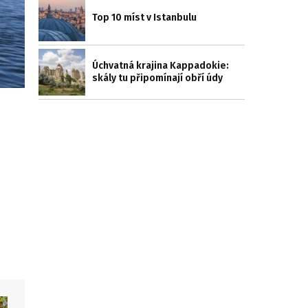
Top 10 míst v Istanbulu
Úchvatná krajina Kappadokie:
skály tu připomínají obří údy