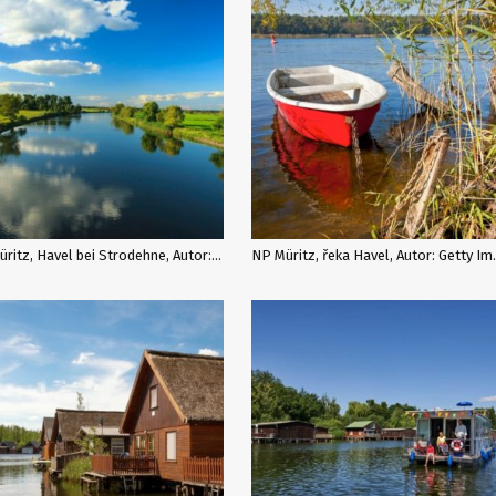
NP Müritz, Havel bei Strodehne, Autor: TMB-Fotoarchiv
NP Müritz, řeka 