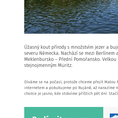
Úžasný kout přírody s množstvím jezer a buj
severu Německa. Nachází se mezi Berlínem 
Meklenbursko – Přední Pomořansko. Velkou čás
stejnojmenným Müritz.
Díváme se na počasí, protože chceme přejít Malou 
internetem a pokukujeme po Rujáně, až narazíme 
chvilce je jasno, kde strávíme příštích pět dní. Sta