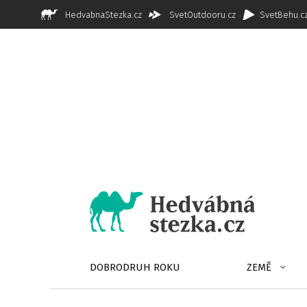
HedvabnaStezka.cz
SvetOutdooru.cz
SvetBehu.c
DOBRODRUH ROKU
ZEMĚ