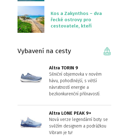
překvapivě malém
území
Kos a Zakynthos – dva
řecké ostrovy pro
cestovatele, kteří
chtějí něco jiného než
Krétu
Vybavení na cesty
Altra TORIN 9
Silniční objemovka v novém
hávu, pohodlnější, s větší
návratností energie a
bezkonkurenční přilnavostí.
Altra LONE PEAK 9+
Nová verze legendární boty se
svěžím designem a podrážkou
Vibram je tu!