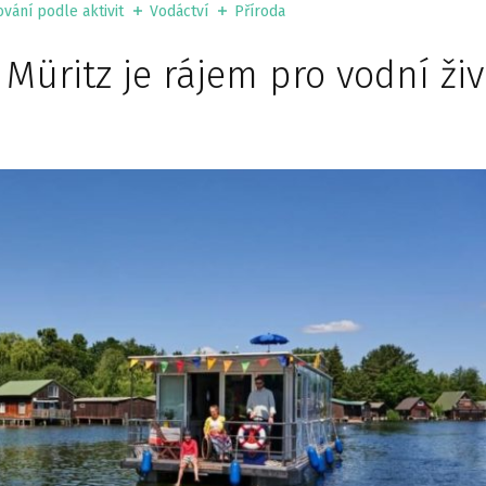
vání podle aktivit
Vodáctví
Příroda
üritz je rájem pro vodní živ