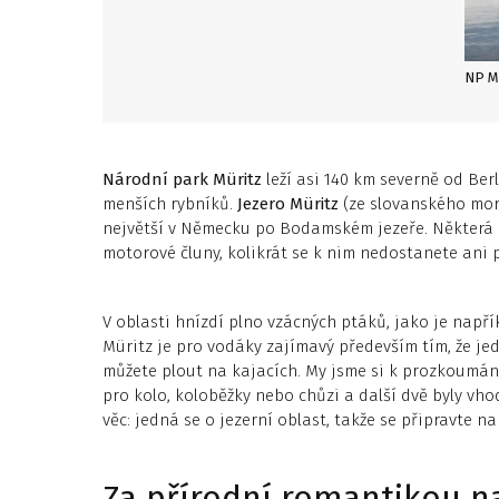
NP Mü
Národní park Müritz
leží asi 140 km severně od Ber
menších rybníků.
Jezero Müritz
(ze slovanského mor
největší v Německu po Bodamském jezeře. Některá p
motorové čluny, kolikrát se k nim nedostanete ani p
V oblasti hnízdí plno vzácných ptáků, jako je např
Müritz je pro vodáky zajímavý především tím, že je
můžete plout na kajacích. My jsme si k prozkoumání 
pro kolo, koloběžky nebo chůzi a další dvě byly vho
věc: jedná se o jezerní oblast, takže se připravte n
Za přírodní romantikou n