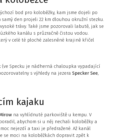
výchozí bod pro koloběžky, kam jsme dojeli po
 samý den projeli 22 km dlouhou okružní stezku.
 vysoké trávy. Také jsme pozorovali labutě, jak se
 úzkého kanálu s průzračně čistou vodou.
erý v celé té ploché zalesněné krajině křičel
k
(ve Specku je nádherná chaloupka vypadající
pozorovatelny s výhledy na jezera
Specker See
,
cím kajaku
Mirow
na vyhlídnuté parkoviště u kempu. V
oradil, abychom si u něj nechali koloběžky a
moc nejezdí a taxi je předražené. Až kanál
e se moci na koloběžkách dopravit zpět k