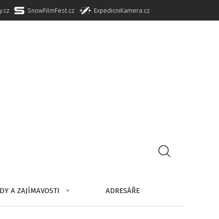
y.cz
SnowFilmFest.cz
ExpedicniKamera.cz
DY A ZAJÍMAVOSTI
ADRESÁŘE