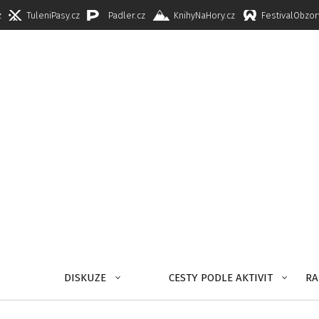
z
TuleniPasy.cz
Padler.cz
KnihyNaHory.cz
FestivalObzor
DISKUZE
CESTY PODLE AKTIVIT
RA