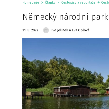
Homepage
Články
Cestopisy a reportáže
Cesto
Německý národní park M
31. 8. 2022
Ivo Jelínek a Eva Oplová