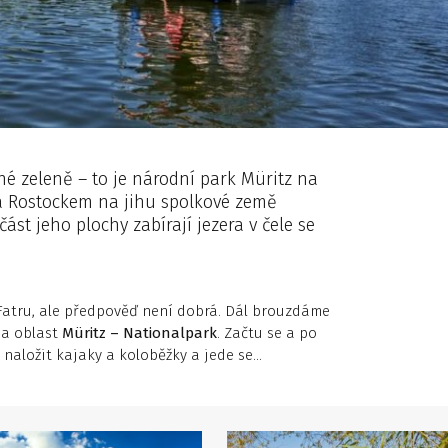
né zeleně – to je národní park Müritz na
a Rostockem na jihu spolkové země
t jeho plochy zabírají jezera v čele se
Fatru, ale předpověď není dobrá. Dál brouzdáme
na oblast
Müritz
– Nationalpark
. Začtu se a po
čí naložit kajaky a koloběžky a jede se…