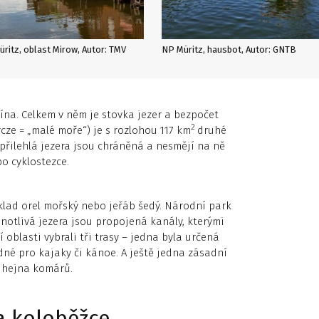
ritz, oblast Mirow, Autor: TMV
NP Müritz, hausbot, Autor: GNTB
lína. Celkem v něm je stovka jezer a bezpočet
2
cze = „malé moře“) je s rozlohou 117 km
druhé
řilehlá jezera jsou chráněná a nesmějí na ně
o cyklostezce.
íklad orel mořský nebo jeřáb šedý. Národní park
dnotlivá jezera jsou propojená kanály, kterými
oblasti vybrali tři trasy – jedna byla určená
dné pro kajaky či kánoe. A ještě jedna zásadní
a hejna komárů.
a koloběžce