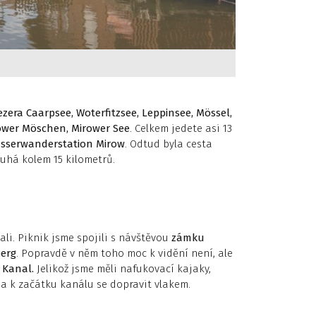
ezera Caarpsee, Woterfitzsee, Leppinsee, Mössel,
zower Möschen, Mirower See
. Celkem jedete asi 13
sserwanderstation Mirow
. Odtud byla cesta
uhá kolem 15 kilometrů.
li. Piknik jsme spojili s návštěvou
zámku
erg
. Popravdě v něm toho moc k vidění není, ale
 Kanal.
Jelikož jsme měli nafukovací kajaky,
a k začátku kanálu se dopravit vlakem.