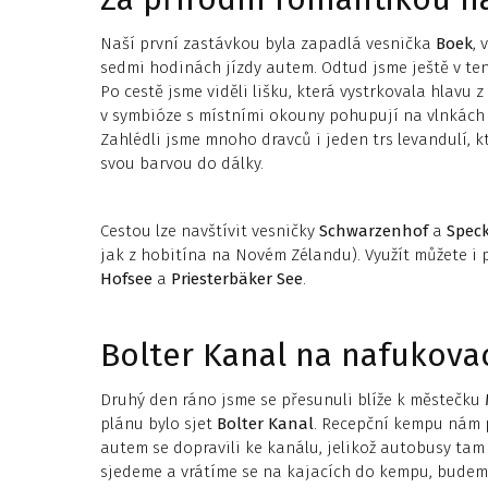
Naší první zastávkou byla zapadlá vesnička
Boek
, 
sedmi hodinách jízdy autem. Odtud jsme ještě v ten
Po cestě jsme viděli lišku, která vystrkovala hlavu z
v symbióze s místními okouny pohupují na vlnkách
Zahlédli jsme mnoho dravců i jeden trs levandulí, kt
svou barvou do dálky.
Cestou lze navštívit vesničky
Schwarzenhof
a
Spec
jak z hobitína na Novém Zélandu). Využít můžete i 
Hofsee
a
Priesterbäker See
.
Bolter Kanal na nafukova
Druhý den ráno jsme se přesunuli blíže k městečku
plánu bylo sjet
Bolter Kanal
. Recepční kempu nám p
autem se dopravili ke kanálu, jelikož autobusy tam 
sjedeme a vrátíme se na kajacích do kempu, budem