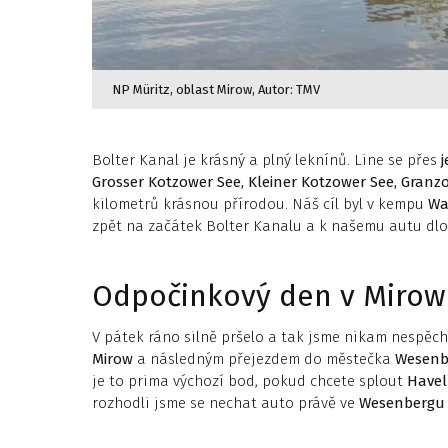
NP Müritz, oblast Mirow, Autor: TMV
Bolter Kanal je krásný a plný leknínů. Line se přes
j
Grosser Kotzower See, Kleiner Kotzower See, Gran
kilometrů krásnou přírodou. Náš cíl byl v kempu
Wa
zpět na začátek Bolter Kanalu a k našemu autu dlo
Odpočinkový den v Mirow
V pátek ráno silně pršelo a tak jsme nikam nespěcha
Mirow
a následným přejezdem do městečka
Wesenb
je to prima výchozí bod, pokud chcete splout
Havel
rozhodli jsme se nechat auto právě ve
Wesenbergu