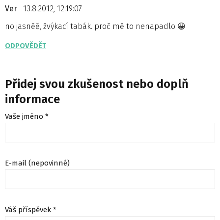
Ver
13.8.2012, 12:19:07
no jasněě, žvýkací tabák. proč mě to nenapadlo 😀
ODPOVĚDĚT
Přidej svou zkušenost nebo doplň
informace
Vaše jméno *
E-mail (nepovinné)
Váš příspěvek *