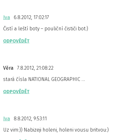
Iva
6.8.2012, 17:02:17
Čistí a leští boty – pouliční čističi bot:)
ODPOVĚDĚT
Věra
7.8.2012, 21:08:22
stará čísla NATIONAL GEOGRAPHIC …
ODPOVĚDĚT
Iva
8.8.2012, 9:53:11
Uz vim:)) Nabizeji holeni, holeni vousu britvou:)