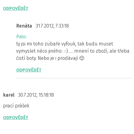
ODPOVĚDĚT
Renáta
31.7.2012, 7:33:18
Palo:
ty jsi mi toho zubaře vyfouk, tak budu muset
vymyslet něco jiného. :-)….. mnení to zboží, ale třeba
čistí boty. Nebo je i prodávají 🙂
ODPOVĚDĚT
karel
30.7.2012, 15:18:18
prací prášek
ODPOVĚDĚT