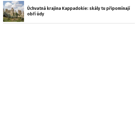
Úchvatná krajina Kappadokie: skály tu připomínají
obří údy