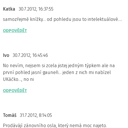
Katka
30.7.2012, 16:37:55
samozřejmě knížky… od pohledu jsou to intelektuálové….
ODPOVĚDĚT
Ivo
30.7.2012, 16:45:46
No nevím, nejsem si zcela jistej jedným týpkem ale na
první pohled jasní gauneři… jeden z nich mi nabízel
UKáčko…, no ni
ODPOVĚDĚT
Tomáš
31.7.2012, 8:14:05
Prodávájí zánovního osla, který nemá moc najeto.