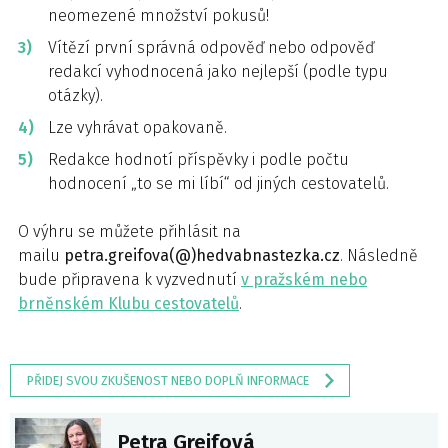
neomezené množství pokusů!
Vítězí první správná odpověď nebo odpověď
redakcí vyhodnocená jako nejlepší (podle typu
otázky).
Lze vyhrávat opakovaně.
Redakce hodnotí příspěvky i podle počtu
hodnocení „to se mi líbí“ od jiných cestovatelů.
O výhru se můžete přihlásit na
mailu
petra.greifova(@)hedvabnastezka.cz
. Následně
bude připravena k vyzvednutí
v pražském nebo
brněnském Klubu cestovatelů
.
PŘIDEJ SVOU ZKUŠENOST NEBO DOPLŇ INFORMACE
Petra Greifová