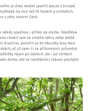
kového je dnes možné spatřit pouze v Evropě,
rozkládá na více než 50 horách a vrcholech,
ku v jeho severní části.
o někdy spadnou i přímo na stezku. Návštěva
no chodit sem za silného větru nebo deště.
í divočinu, ponořit se do hloubky lesa mezi
kách, ať již sami či za přítomnosti průvodce.
vyhlídky nejen po údolích, ale i po strmých
 jako doma, zde se návštěvníci stávají pouhými