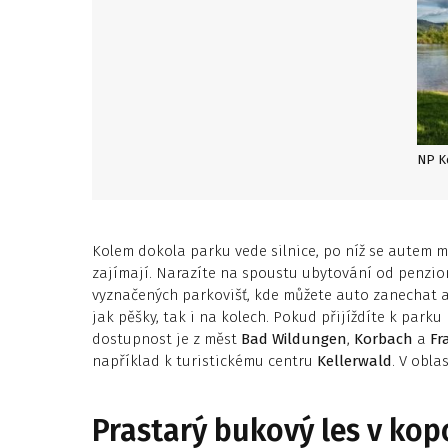
Kolem dokola parku vede silnice, po níž se autem mů
zajímají. Narazíte na spoustu ubytování od penzi
vyznačených parkovišť, kde můžete auto zanechat a 
jak pěšky, tak i na kolech. Pokud přijíždíte k park
dostupnost je z měst
Bad Wildungen
,
Korbach
a
Fr
například k turistickému centru
Kellerwald
. V obla
Prastarý bukový les v kop