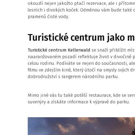
okouzlí nejen jakožto ptačí rezervace, ale i přítom
lesních i divokých koček. Odměnou vám bude také o
pramenů čisté vody.
Turistické centrum jako m
Turistické centrum Kellerwald
se snaží přiblížit mí
naaranžovaném pozadí reflektuje život v divočině p
celou rodinu. Podíváte se nejen do současnosti, al
filmu ve zdejším kině, který útočí na smysly svých d
dobrodružství s rangerem národního parku.
Mimo jiné vás tu také potěší restaurace, kde se serv
suvenýry a získáte informace k výpravě do parku.