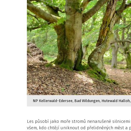
NP Kellerwald-Edersee, Bad Wildungen, Hutewald Halloh,
Les působí jako moře stromů nenarušené silnicemi 
všem, kdo chtějí uniknout od přelidněných měst a po