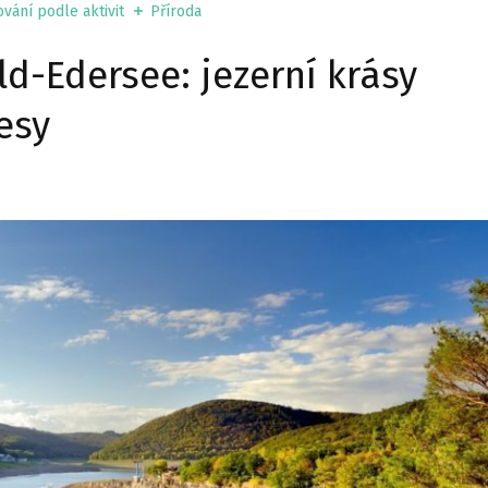
vání podle aktivit
Příroda
d-Edersee: jezerní krásy
esy