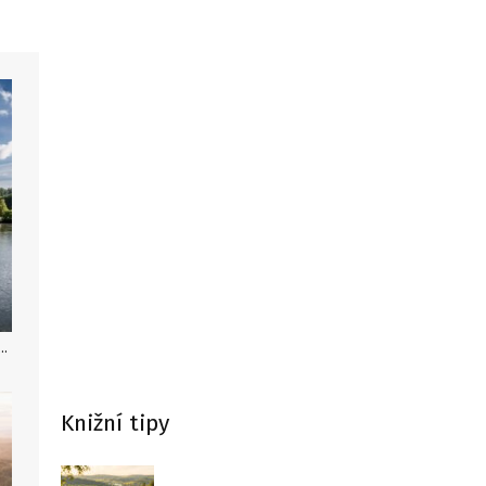
see, Camping und Ferienpark Teichmann, autor: FT
Knižní tipy