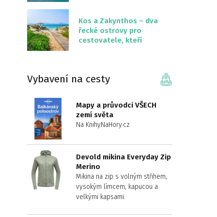
překvapivě malém
území
Kos a Zakynthos – dva
řecké ostrovy pro
cestovatele, kteří
chtějí něco jiného než
Krétu
Vybavení na cesty
Mapy a průvodci VŠECH
zemí světa
Na KnihyNaHory.cz
Devold mikina Everyday Zip
Merino
Mikina na zip s volným střihem,
vysokým límcem, kapucou a
velkými kapsami.