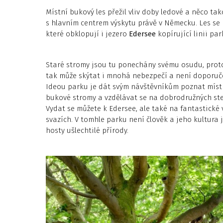
Místní bukový les přežil vliv doby ledové a něco ta
s hlavním centrem výskytu právě v Německu. Les se 
které obklopují i jezero
Edersee
kopírující linii par
Staré stromy jsou tu ponechány svému osudu, prot
tak může skýtat i mnohá nebezpečí a není doporuče
Ideou parku je dát svým návštěvníkům poznat místn
bukové stromy a vzdělávat se na dobrodružných stez
Vydat se můžete k Edersee, ale také na fantastické 
svazích. V tomhle parku není člověk a jeho kultura
hosty ušlechtilé přírody.