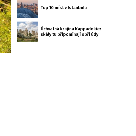
Top 10 míst v Istanbulu
Úchvatná krajina Kappadokie:
skály tu připomínají obří údy