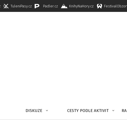
z
TuleniPasy.cz
Padler.cz
KnihyNaHory.cz
FestivalObzor
DISKUZE
CESTY PODLE AKTIVIT
RA