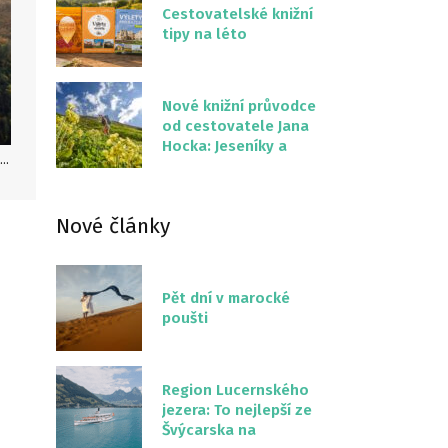
Cestovatelské knižní
tipy na léto
Nové knižní průvodce
od cestovatele Jana
Hocka: Jeseníky a
ellerwald-Edersee, Hrad Waldeck, Urwaldsteig, German Roamers, autor: GNTB
Severní stezka
Slovenskem
Nové články
Pět dní v marocké
poušti
Region Lucernského
jezera: To nejlepší ze
Švýcarska na