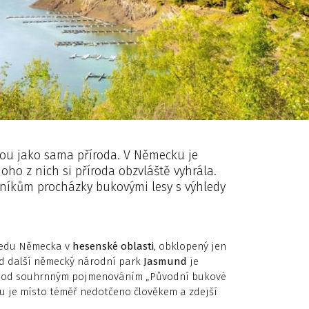
ou jako sama příroda. V Německu je
oho z nich si příroda obzvláště vyhrála.
vníkům procházky bukovými lesy s výhledy
ředu Německa v
hesenské oblasti
, obklopený jen
ad další německý národní park
Jasmund
je
 pod souhrnným pojmenováním „Původní bukové
mu je místo téměř nedotčeno člověkem a zdejší