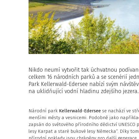
Nikdo neumí vytvořit tak úchvatnou podívan
celkem 16 národních parků a se scenérií jedn
Park Kellerwald-Edersee nabízí svým návště
na uklidňující vodní hladinu zdejšího jezera.
Národní park
Kellerwald-Edersee
se nachází ve st
menšími městy a vesnicemi. Podobně jako napříkl
zapsán do světového přírodního dědictví UNESCO
lesy Karpat a staré bukové lesy Německa“. Díky to
přírodní poklady jsou chráněny pro další generace.