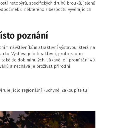
ností netopýrů, specifických druhů brouků, jelenů
dpočinek u některého z bezpočtu vyvěrajících
ísto poznání
stním návštěvníkům atraktivní výstavou, která na
arku. Výstava je interaktivní, proto zaujme
e také do dob minulých. Lákavé je i promítání 4D
iváků a nechává je prožívat přírodní
íruje jídlo regionální kuchyně. Zakoupíte tu i