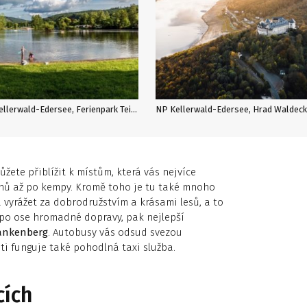
NP Kellerwald-Edersee, Ferienpark Teichmann, autor: FT
NP K
žete přiblížit k místům, která vás nejvíce
onů až po kempy. Kromě toho je tu také mnoho
vyrážet za dobrodružstvím a krásami lesů, a to
u po ose hromadné dopravy, pak nejlepší
ankenberg
. Autobusy vás odsud svezou
sti funguje také pohodlná taxi služba.
cích