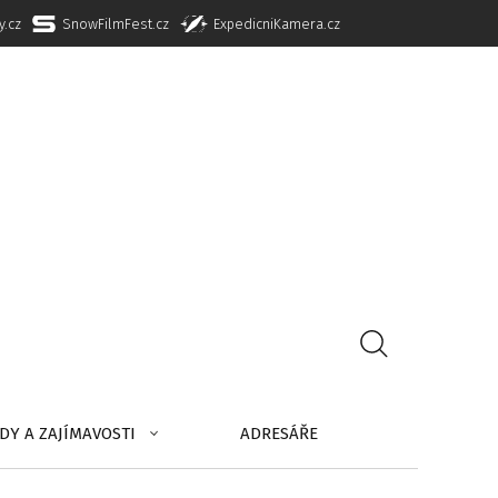
y.cz
SnowFilmFest.cz
ExpedicniKamera.cz
DY A ZAJÍMAVOSTI
ADRESÁŘE