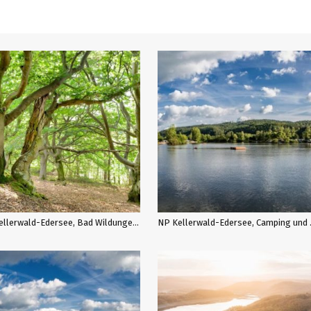
NP Kellerwald-Edersee, Bad Wildungen, Hutewald Halloh, autor: GNTB
NP Kellerwald-Eder