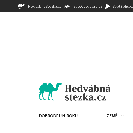
HedvabnaStezka.cz
SvetOutdooru.cz
SvetBehu.c
DOBRODRUH ROKU
ZEMĚ