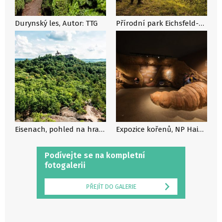
Durynský les, Autor: TTG
Přírodní park Eichsfeld-Hainich-Werratal, zdroj: Deutsche Zentrale für Tourismus
Eisenach, pohled na hrad Wartburg, Autor: GNTB
Expozice kořenů, NP Hainich, Autor: KTL Tour und Tourismus
Podívejte se na kompletní
fotogalerii
PŘEJÍT DO GALERIE