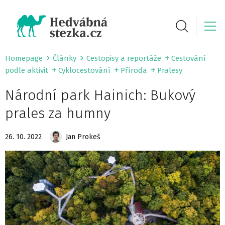
Homepage
Články
Cestopisy a reportáže
Cestování
podle aktivit
Cyklocestování
Příroda
Pralesy
Národní park Hainich: Bukový
prales za humny
26. 10. 2022
Jan Prokeš