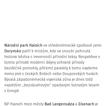
Národní park Hainich
ve středoněmecké spolkové zemi
Durynsko
patří k místům, kde se snoubí pohnutá
historie lidstva s nevinností přírodní krásy. Respektive v
tomto přírodě moderní dějiny ochraně přírody
bezděčně pomohly, přičemž paralely k tomu najdeme
mimo jiné v českých Brdech nebo Doupovských horách.
Bývalá západoněmecká vojenská zóna je dnes totiž
největším „bezzásahovým“ opadavým listnatým lesem
v Evropě.
NP Hainich mezi městy
Bad Langensalza
a
Eisenach
je