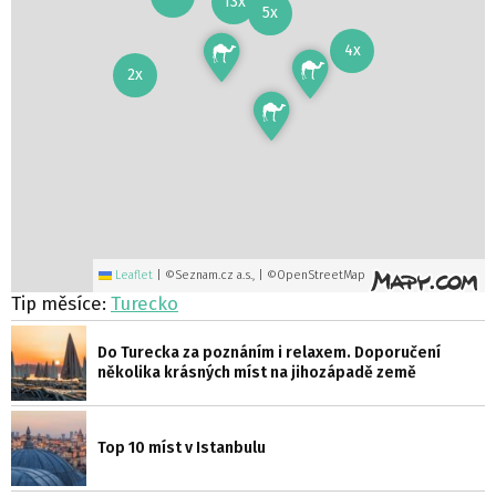
13x
5x
4x
2x
Leaflet
|
©Seznam.cz a.s., | ©OpenStreetMap
Tip měsíce:
Turecko
Do Turecka za poznáním i relaxem. Doporučení
několika krásných míst na jihozápadě země
Top 10 míst v Istanbulu