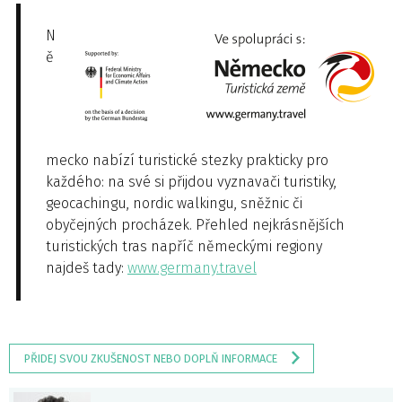
N
ě
mecko nabízí turistické stezky prakticky pro
každého: na své si přijdou vyznavači turistiky,
geocachingu, nordic walkingu, sněžnic či
obyčejných procházek. Přehled nejkrásnějších
turistických tras napříč německými regiony
najdeš tady:
www.germany.travel
PŘIDEJ SVOU ZKUŠENOST NEBO DOPLŇ INFORMACE