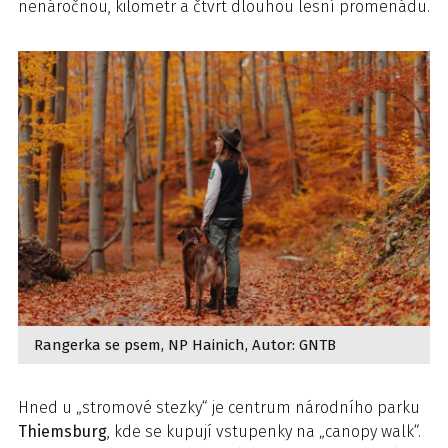
nenáročnou, kilometr a čtvrt dlouhou lesní promenádu.
Rangerka se psem, NP Hainich, Autor: GNTB
Hned u „stromové stezky“ je centrum národního parku
Thiemsburg
, kde se kupují vstupenky na „canopy walk“.