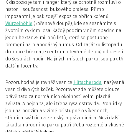
K dispozici je tam i ranger, který se ochotně rozmluví o
historii i současnosti bukového pralesa. Přímo
impozantní je pak zdejší expozice obřích kořenů
Würzelhöhle
(kořenové doupě), kde se seznámíte s
životním cyklem lesa. Každý podzim v něm spadne na
jeden hektar 25 milionů listů, které se postupně
přemění na blahodárný humus. Od začátku listopadu
do konce března je centrum otevřené denně od deseti
do šestnácti hodin. Na jiných místech parku jsou pak tři
další infocentra.
Pozoruhodná je rovněž vesnice
Hütscheroda
, nazývaná
vesnicí divokých koček. Pozorovat zde můžete dlouze
právě tato za normálních okolností velmi plachá
zvířata. A nejen ta, ale i třeba rysa ostrovida. Prohlídky
jsou na podzim a v zimě přístupné o víkendech,
státních svátcích a zemských prázdninách. Mezi další
lákadla národního parku patří třeba rozlehlé a vkusné
dětské hřiště
Wikakiwa
.