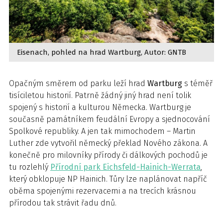
Eisenach, pohled na hrad Wartburg, Autor: GNTB
Opačným směrem od parku leží hrad
Wartburg
s téměř
tisíciletou historií. Patrně žádný jiný hrad není tolik
spojený s historií a kulturou Německa. Wartburg je
současně památníkem feudální Evropy a sjednocování
Spolkové republiky. A jen tak mimochodem – Martin
Luther zde vytvořil německý překlad Nového zákona. A
konečně pro milovníky přírody či dálkových pochodů je
tu rozlehlý
Přírodní park Eichsfeld-Hainich-Werrata
,
který obklopuje NP Hainich. Tůry lze naplánovat napříč
oběma spojenými rezervacemi a na trecích krásnou
přírodou tak strávit řadu dnů.