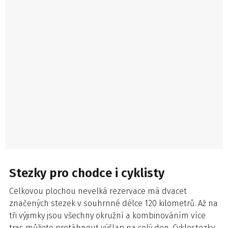
Stezky pro chodce i cyklisty
Celkovou plochou nevelká rezervace má dvacet
značených stezek v souhrnné délce 120 kilometrů. Až na
tři výjimky jsou všechny okružní a kombinováním více
tras můžete protáhnout výšlap na celý den. Cyklostezky