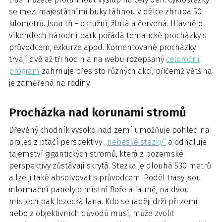
se mezi majestátními buky táhnou v délce zhruba 50
kilometrů. Jsou tři – okružní, žlutá a červená. Hlavně o
víkendech národní park pořádá tematické procházky s
průvodcem, exkurze apod. Komentované procházky
trvají dvě až tři hodin a na webu rozepsaný
celoroční
program
zahrnuje přes sto různých akcí, přičemž většina
je zaměřená na rodiny.
Procházka nad korunami stromů
Dřevěný chodník vysoko nad zemí umožňuje pohled na
prales z ptačí perspektivy
„nebeské stezky“
a odhaluje
tajemství gigantických stromů, která z pozemské
perspektivy zůstávají skrytá. Stezka je dlouhá 530 metrů
a lze ji také absolvovat s průvodcem. Podél trasy jsou
informační panely o místní floře a fauně, na dvou
místech pak lezecká lana. Kdo se raději drží při zemi
nebo z objektivních důvodů musí, může zvolit