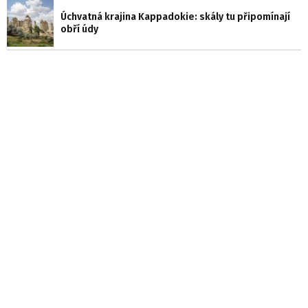
Úchvatná krajina Kappadokie: skály tu připomínají
obří údy