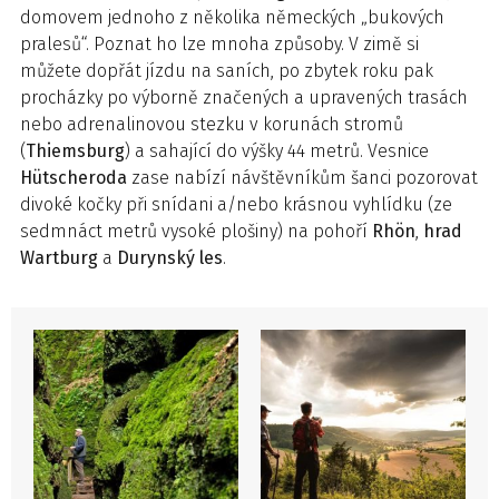
domovem jednoho z několika německých „bukových
pralesů“. Poznat ho lze mnoha způsoby. V zimě si
můžete dopřát jízdu na saních, po zbytek roku pak
procházky po výborně značených a upravených trasách
nebo adrenalinovou stezku v korunách stromů
(
Thiemsburg
) a sahající do výšky 44 metrů. Vesnice
Hütscheroda
zase nabízí návštěvníkům šanci pozorovat
divoké kočky při snídani a/nebo krásnou vyhlídku (ze
sedmnáct metrů vysoké plošiny) na pohoří
Rhön
,
hrad
Wartburg
a
Durynský les
.