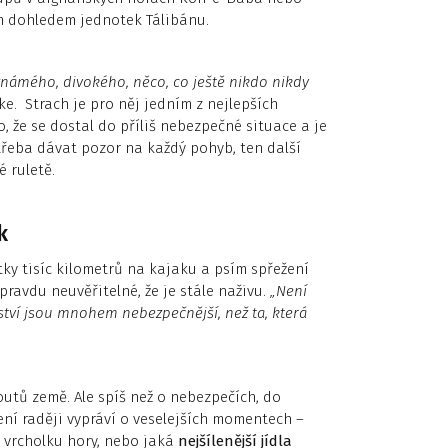
ým dohledem jednotek Tálibánu.
známého, divokého, něco, co ještě nikdo nikdy
ke. Strach je pro něj jedním z nejlepších
, že se dostal do příliš nebezpečné situace a je
 třeba dávat pozor na každý pohyb, ten další
é ruletě.
k
ítky tisíc kilometrů na kajaku a psím spřežení
pravdu neuvěřitelné, že je stále naživu.
„Není
žství jsou mnohem nebezpečnější, než ta, která
utů země. Ale spíš než o nebezpečích, do
ení raději vypráví o veselejších momentech –
a vrcholku hory, nebo jaká
nejšílenější jídla