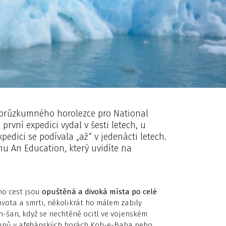
ra průzkumného horolezce pro National
rvní expedici vydal v šesti letech, u
edici se podívala „až“ v jedenácti letech.
mu An Education, který uvidíte na
eho cest jsou
opuštěná a divoká místa po celé
 života a smrti, několikrát ho málem zabily
an-šan, když se nechtěně ocitl ve vojenském
tupů v afghánských horách Koh-e-Baba nebo