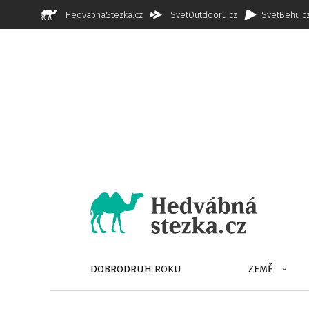
HedvabnaStezka.cz
SvetOutdooru.cz
SvetBehu.c
DOBRODRUH ROKU
ZEMĚ