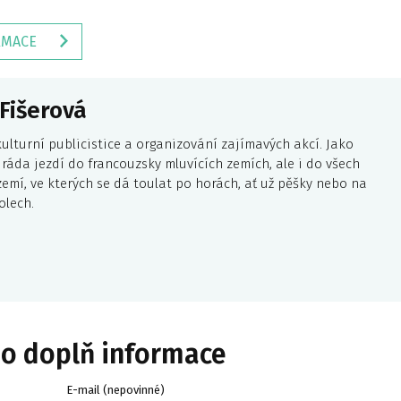
RMACE
Fišerová
kulturní publicistice a organizování zajímavých akcí. Jako
 ráda jezdí do francouzsky mluvících zemích, ale i do všech
zemí, ve kterých se dá toulat po horách, ať už pěšky nebo na
olech.
bo doplň informace
E-mail (nepovinné)