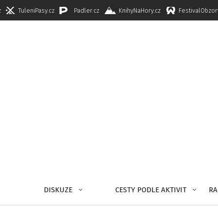
z
TuleniPasy.cz
Padler.cz
KnihyNaHory.cz
FestivalObzor
DISKUZE
CESTY PODLE AKTIVIT
RA