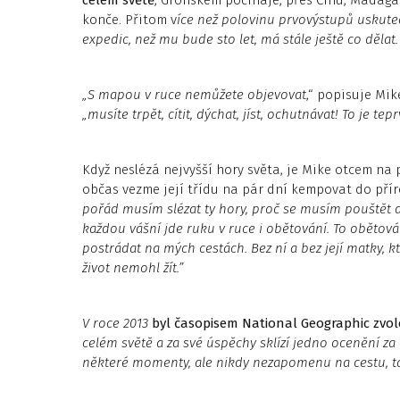
konče. Přitom v
íce než polovinu prvovýstupů uskute
expedic, než mu bude sto let, má stále ještě co dělat.
„S mapou v ruce nemůžete objevovat
,“ popisuje Mi
„musíte trpět, cítit, dýchat, jíst, ochutnávat! To je tep
Když neslézá nejvyšší hory světa, je Mike otcem na 
občas vezme její třídu na pár dní kempovat do pří
pořád musím slézat ty hory, proč se musím pouštět do
každou vášní jde ruku v ruce i obětování. To obětová
postrádat na mých cestách. Bez ní a bez její matky, k
život nemohl žít.”
V roce
2013
byl časopisem National Geographic zv
celém světě a za své úspěchy sklízí jedno ocenění z
některé momenty, ale nikdy nezapomenu na cestu, ta