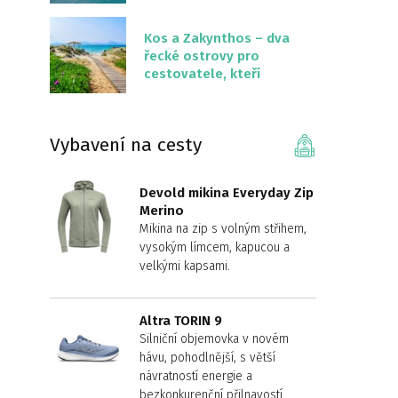
překvapivě malém
území
Kos a Zakynthos – dva
řecké ostrovy pro
cestovatele, kteří
chtějí něco jiného než
Krétu
Vybavení na cesty
Devold mikina Everyday Zip
Merino
Mikina na zip s volným střihem,
vysokým límcem, kapucou a
velkými kapsami.
Altra TORIN 9
Silniční objemovka v novém
hávu, pohodlnější, s větší
návratností energie a
bezkonkurenční přilnavostí.