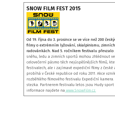
SNOW FILM FEST 2015
Od 19. října do 3. prosince se ve více než 200 č
filmy o extrémním lyžování, skialpinismu, zimníc
radovánkách. Nad 5. ročníkem festivalu převzalo z
sněhu, ledu a zimních sportů mohou zhlédnout ve
celovečerní pásmo těch nejúspěšnějších filmů, kte
festivalech, ale i zajímavé expediční filmy z česk
probíhá v České republice od roku 2011. Akce vznik
rozběhlého filmového festivalu Expediční kamera
stezka. Partnerem festivalu letos jsou Hudy sport a.
informace najdete na
www.SnowFilm.cz.