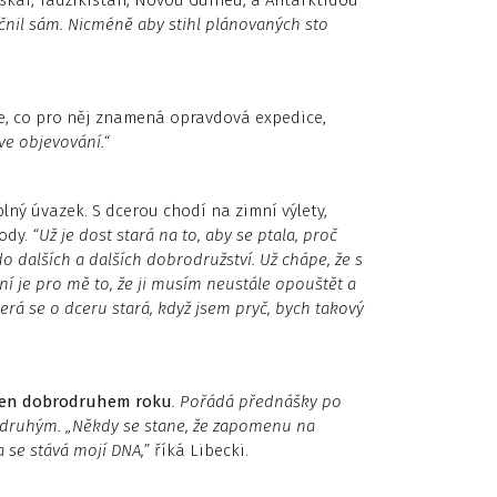
čnil sám. Nicméně aby stihl plánovaných sto
ke, co pro něj znamená opravdová expedice,
rve objevování.“
plný úvazek. S dcerou chodí na zimní výlety,
rody.
“Už je dost stará na to, aby se ptala, proč
 dalších a dalších dobrodružství. Už chápe, že s
ní je pro mě to, že ji musím neustále opouštět a
terá se o dceru stará, když jsem pryč, bych takový
olen dobrodruhem roku
. Pořádá přednášky po
a druhým. „Někdy se stane, že zapomenu na
 se stává mojí DNA,”
říká Libecki.