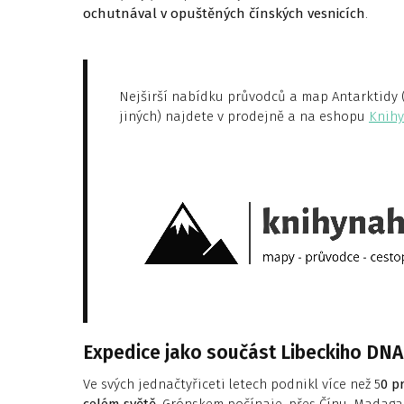
ochutnával v opuštěných čínských vesnicích
.
Nejširší nabídku průvodců a map Antarktidy (t
jiných) najdete v prodejně a na eshopu
Knihy
Expedice jako součást Libeckiho DNA
Ve svých jednačtyřiceti letech podnikl více než 5
0 p
celém světě
, Grónskem počínaje, přes Čínu, Madaga