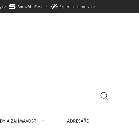
y.cz
SnowFilmFest.cz
ExpedicniKamera.cz
DY A ZAJÍMAVOSTI
ADRESÁŘE