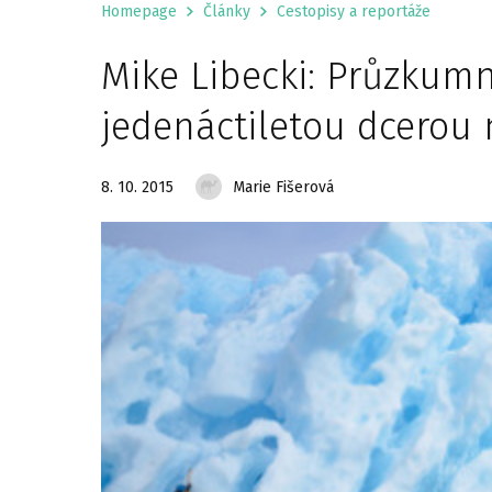
Homepage
Články
Cestopisy a reportáže
Mike Libecki: Průzkum
jedenáctiletou dcerou 
8. 10. 2015
Marie Fišerová