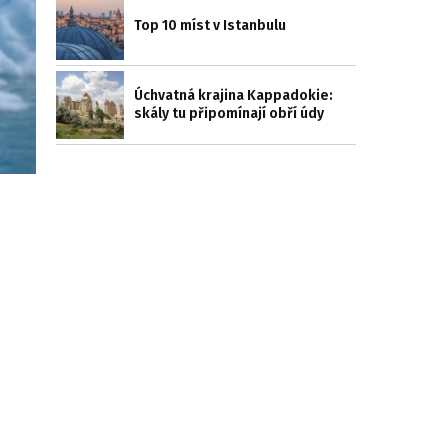
Top 10 míst v Istanbulu
Úchvatná krajina Kappadokie:
skály tu připomínají obří údy