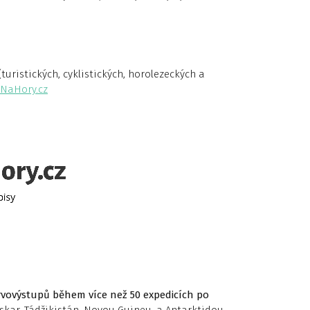
uristických, cyklistických, horolezeckých a
NaHory.cz
rvovýstupů během více než 50 expedicích po
skar, Tádžikistán, Novou Guineu, a Antarktidou