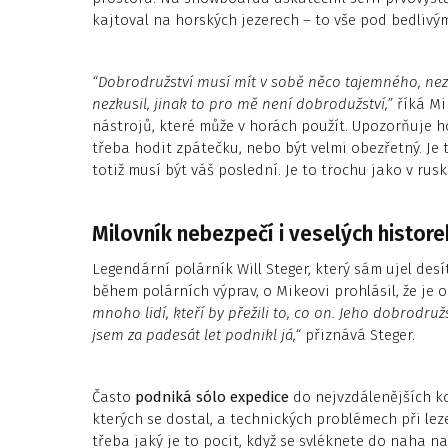
kajtoval na horských jezerech – to vše pod bedliv
“
Dobrodružství musí mít v sobě něco tajemného
, ne
nezkusil, jinak to pro mě není dobrodužství,”
říká Mi
nástrojů, které může v horách použít. Upozorňuje ho
třeba hodit zpátečku, nebo být velmi obezřetný. Je
totiž musí být váš poslední. Je to trochu jako v rusk
Milovník nebezpečí i veselých histore
Legendární polárník Will Steger, který sám ujel des
během polárních výprav, o Mikeovi prohlásil, že je o
mnoho lidí, kteří by přežili to, co on. Jeho dobrodru
jsem za padesát let podnikl já,“
přiznává Steger.
Často
podniká sólo expedice
do nejvzdálenějších ko
kterých se dostal, a technických problémech při lez
třeba jaký je to pocit, když se svléknete do naha n