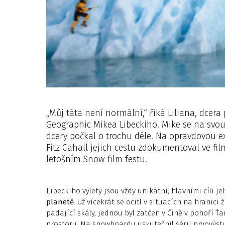
„Můj táta není normální,“ říká Liliana, dce
Geographic Mikea Libeckiho. Mike se na svou p
dcery počkal o trochu déle. Na opravdovou exp
Fitz Cahall jejich cestu zdokumentoval ve fil
letošním Snow film festu.
Libeckiho výlety jsou vždy unikátní, hlavními cíli j
planetě
. Už vícekrát se ocitl v situacích na hranici
padající skály, jednou byl zatčen v Číně v pohoří Ť
prostoru. Na snowboardu uskutečnil sérii prvovýs