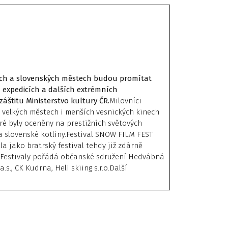
eských a slovenských městech budou promítat
h expedicích a dalších extrémních
áštitu Ministerstvo kultury ČR.
Milovníci
 velkých městech i menších vesnických kinech
ré byly oceněny na prestižních světových
é a slovenské kotliny.Festival SNOW FILM FEST
la jako bratrský festival tehdy již zdárně
. Festivaly pořádá občanské sdružení Hedvábná
s., CK Kudrna, Heli skiing s.r.o.Další