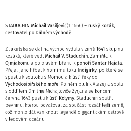
STADUCHIN
Michail Vasiljevič
(† 1666)
– ruský kozák,
cestovatel po Dálném východě
Z
Jakutska
se dál na východ vydala v zimě 1641 skupina
kozáků, které vedl
Michail V. Staduchin
. Zamířila k
Ojmjakomu
a po pravém břehu k
pohoří Santar Hajata
.
Přejeli jeho hřbet k hornímu toku
Indigirky
, po které se
spustili k soutoku s Momou a k ústí řeky do
Východosibiřského moře
. Po něm pluli k Alazeji a spolu
s oddílem Dmitrije Michajloviče Zyrjana se koncem
června 1643 pustili k
ústí Kolymy
. Staduchin spatřil
pevninu, kterou považoval za součást rozsáhlejší země,
což mohlo dát vzniknout legendě o gigantickém ostrově
v ledovém oceánu.