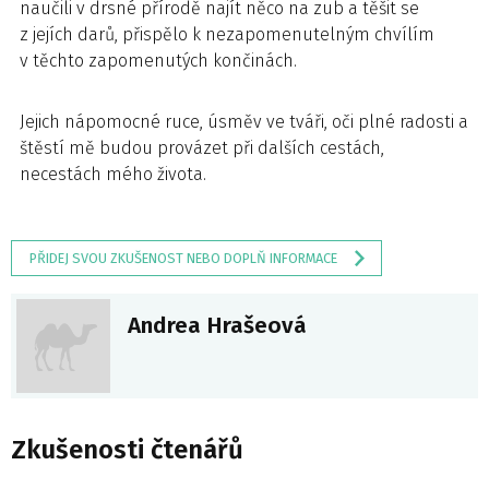
naučili v drsné přírodě najít něco na zub a těšit se
z jejích darů, přispělo k nezapomenutelným chvílím
v těchto zapomenutých končinách.
Jejich nápomocné ruce, úsměv ve tváři, oči plné radosti a
štěstí mě budou provázet při dalších cestách,
necestách mého života.
PŘIDEJ SVOU ZKUŠENOST NEBO DOPLŇ INFORMACE
Andrea Hrašeová
Zkušenosti čtenářů