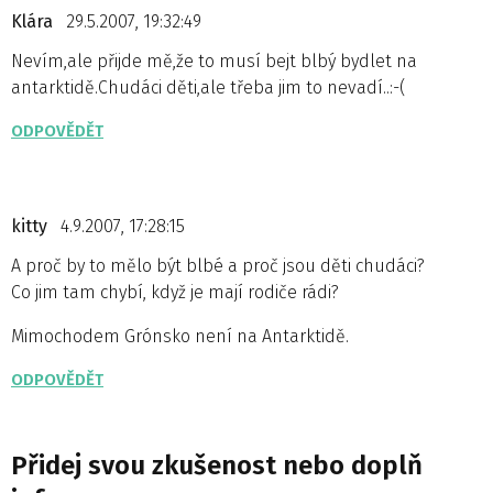
Klára
29.5.2007, 19:32:49
Nevím,ale přijde mě,že to musí bejt blbý bydlet na
antarktidě.Chudáci děti,ale třeba jim to nevadí..:-(
ODPOVĚDĚT
kitty
4.9.2007, 17:28:15
A proč by to mělo být blbé a proč jsou děti chudáci?
Co jim tam chybí, když je mají rodiče rádi?
Mimochodem Grónsko není na Antarktidě.
ODPOVĚDĚT
Přidej svou zkušenost nebo doplň