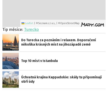
Leaflet
|
©Seznam.cz a.s., | ©OpenStreetMap
Tip měsíce:
Turecko
Do Turecka za poznáním i relaxem. Doporučení
několika krásných míst na jihozápadě země
Top 10 míst v Istanbulu
Úchvatná krajina Kappadokie: skály tu připomínají
obří údy