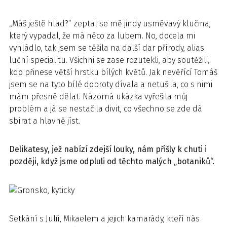
„Máš ještě hlad?“ zeptal se mě jindy usměvavý klučina,
který vypadal, že má něco za lubem. No, docela mi
vyhládlo, tak jsem se těšila na další dar přírody, alias
luční specialitu. Všichni se zase rozutekli, aby soutěžili,
kdo přinese větší hrstku bílých květů. Jak nevěřící Tomáš
jsem se na tyto bílé dobroty dívala a netušila, co s nimi
mám přesně dělat. Názorná ukázka vyřešila můj
problém a já se nestačila divit, co všechno se zde dá
sbírat a hlavně jíst.
Delikatesy, jež nabízí zdejší louky, nám přišly k chuti i
později, když jsme odpluli od těchto malých „botaniků“.
Setkání s Julií, Mikaelem a jejich kamarády, kteří nás