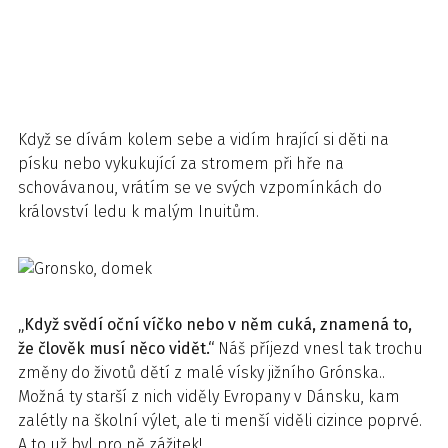
Když se dívám kolem sebe a vidím hrající si děti na
písku nebo vykukující za stromem při hře na
schovávanou, vrátím se ve svých vzpomínkách do
království ledu k malým Inuitům.
„Když svědí oční víčko nebo v něm cuká, znamená to,
že člověk musí něco vidět.“
Náš příjezd vnesl tak trochu
změny do životů dětí z malé vísky jižního Grónska..
Možná ty starší z nich viděly Evropany v Dánsku, kam
zalétly na školní výlet, ale ti menší viděli cizince poprvé.
A to už byl pro ně zážitek!