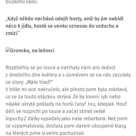
blízkého okolí.
„Když někdo nechává odejít hosty, aniž by jim nabídl
něco k jídlu, hosté se venku vznesou do vzduchu a
zmizí.“
Rozeběhly se po louce a natrhaly nám pro radost
z dnešního dne květiny a s úsměvem se na nás zazubily
se slovy: „Máte hlad?“
V břiše mi sice nekručelo, ale přesto jsem byla zvědavá,
co se za touto otázkou skrývá. Že by lovení ryb nebo
nějaké ukryté poklady na horší časy? Inu, kdepak. Houf
dětí se rozprchl po louce a začal sbírat velké
lopuchy.Z dálky vypadaly jako naše rebarbora. Než jsem
se vzpamatovala, dostala jsem darem oloupané klasy,
na kterých jsme si velmi pochutnali.