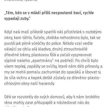
„Těm, kdo se v mládí příliš nespoutaně baví, rychle
vypadají zuby.“
Když naši malí přátelé spatřili náš přístřešek s rozbitými
okny, kam táhlo, fučelo, zkrátka nehostinno bylo, tak se
pustili jak pilné včeličky do práce. Někdo vzal vedle
válející se cihlu alá kladivo, druhý ztrouchnivělé
dřevěné trámy, plastovou fólii a začali vyspravovat
výplně našeho „apartmánu“ na pobřeží. Po chvíli bylo
všem tepleji, zapálily se svíčky, které nám děti přinesly, a
my se mohli pomalu zachumlat do spacáků a libovat si,
že síla vichru a kapek deště zůstaly za dřevěno-plasto-
cihlovými okny naší haciendy.
Děti se rozutekly do svých domovů, aby k nám brzkého
rána mohly zase přišupajdit a následovat nás do