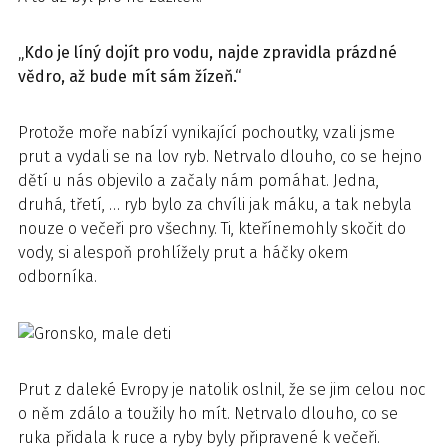
„Kdo je líný dojít pro vodu, najde zpravidla prázdné
vědro, až bude mít sám žízeň.“
Protože moře nabízí vynikající pochoutky, vzali jsme
prut a vydali se na lov ryb. Netrvalo dlouho, co se hejno
dětí u nás objevilo a začaly nám pomáhat. Jedna,
druhá, třetí, … ryb bylo za chvíli jak máku, a tak nebyla
nouze o večeři pro všechny. Ti, kteřínemohly skočit do
vody, si alespoň prohlížely prut a háčky okem
odborníka.
Prut z daleké Evropy je natolik oslnil, že se jim celou noc
o něm zdálo a toužily ho mít. Netrvalo dlouho, co se
ruka přidala k ruce a ryby byly připravené k večeři.