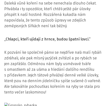
Daleká vůně koření na sebe nenechala dlouho čekat.
Přivábila i ty opozdilce, kteří chtěli ještě pár úlovky
přispět k naší hostině. Rozzářená kukadla nám
napovídala, že tento způsob úpravy ve zdejších
zeměpisných šířkách není tak běžný.
„Chlapci, kteří ujídají z hrnce, budou špatní lovci.“
K pozvání ke společné pánvi se nejdříve naši malí rybáři
zdráhali, ale pak mlsný jazýček zvítězil a po rybách se
jen zapřášilo. Odměnou nám byly usměvavé tváře
s omastkem až za ušima a hledání dalšího rendlíku
s přídavkem. Jejich tátové přivážejí denně velké úlovky,
které jsou na denním jídelníčku spíše sušené či vařené.
Ale takováhle pochoutkas kořením na ryby se stala pro
tento večer laskominou!