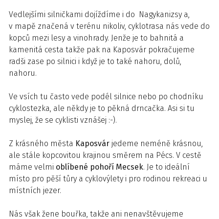
Vedlejšími silničkami dojíždíme i do Nagykanizsy a,
v mapě značená v terénu nikoliv, cyklotrasa nás vede do
kopců mezi lesy a vinohrady. Jenže je to bahnitá a
kamenitá cesta takže pak na Kaposvár pokračujeme
radši zase po silnici i když je to také nahoru, dolů,
nahoru.
Ve vsích tu často vede podél silnice nebo po chodníku
cyklostezka, ale někdy je to pěkná drncačka. Asi si tu
myslej, že se cyklisti vznášej :-).
Z krásného města
Kaposvár
jedeme neméně krásnou,
ale stále kopcovitou krajinou směrem na Pécs. V cestě
máme velmi
oblíbené pohoří Mecsek
. Je to ideální
místo pro pěší tůry a cyklovýlety i pro rodinou rekreaci u
místních jezer.
Nás však žene bouřka, takže ani nenavštěvujeme