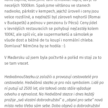
necelých 1000km. Spali jsme většinou ve stanech
nadivoko, párkrát v kempech, jejichž úroveň i ceny jsou
velice rozdílné, a nejdražší byl zároveň nejhorší (Romai
v Budapešti) a jednou v penzionu (v Pécsi). Ceny jídel
v levnějších restauracích se pohybují nejčastěji kolem
100Kč, ale spíš víc, ale supermarketů a sámošek je
všude dost a běžně de tu koupí i normální chleba.
Domluva? Němčina by se hodila :-).
V Maďarsku už jsem byla počtvrté a pořád mi stojí za to
se tam vracet.
HedvabnouStezku.cz
založili a provozují cestovatelé pro
cestovatele.
Hedvábná stezka
je pro nás
symbolem
. Lidé po
ní putují už 2500 let, ale taková cesta stále vyžaduje
odvahu a vytrvalost. Na Hedvábné stezce i dnes každý
prožije „
svá vlastní dobrodružství
“ a „
objeví pro sebe
“ nová
místa nebo třeba sám sebe. Doba objevů a dobrodružství