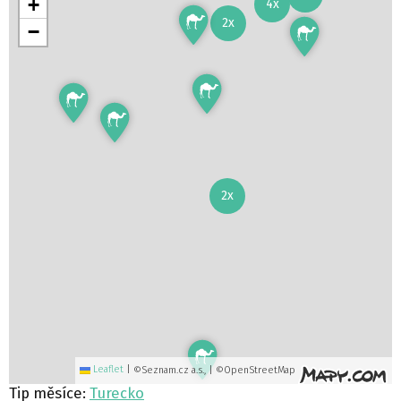
+
4x
2x
−
2x
Leaflet
|
©Seznam.cz a.s., | ©OpenStreetMap
Tip měsíce:
Turecko