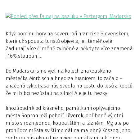
Když pominu hory na severu při hranici se Slovenskem,
které už spousta turistů objevila, je i téměř celé
Zadunají více či méně zvlněné a někdy to více znamená
i 16% stoupání…
Do Maďarska jsme vjeli na kolech z rakouského
městečka Morbisch a hned za hranicemi to začalo –
značená cyklotrasa nás svedla na cestu do lesů a kopců.
Že mi blbci nezůstali na silnici! Ale je tu hezky.
Jihozápadně od krásného, památkami oplývajícího
města
Sopron
leží pohoří
Löverek
, oblíbené výletní
místo s rozhlednou, koupalištěm a lázněmi. My, ale po
prohlídce města svištíme dál na malebný Köszeg. Jeho
centrum nás okouzluje nejen památkami a klidnou