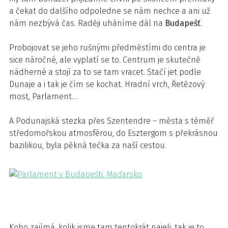
a čekat do dalšího odpoledne se nám nechce a ani už
nám nezbývá čas. Raději uháníme dál na
Budapešť
.
Probojovat se jeho rušnými předměstími do centra je
sice náročné, ale vyplatí se to. Centrum je skutečně
nádherné a stojí za to se tam vracet. Stačí jet podle
Dunaje a i tak je čím se kochat. Hradní vrch, Řetězový
most, Parlament…
A Podunajská stezka přes Szentendre – města s téměř
středomořskou atmosférou, do Esztergom s překrásnou
bazilikou, byla pěkná tečka za naší cestou.
Koho zajímá, kolik jsme tam tentokrát najeli, tak je to