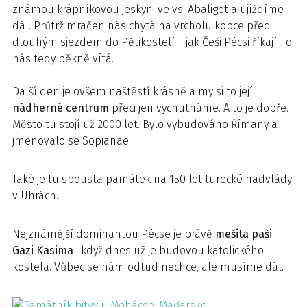
známou krápníkovou jeskyni ve vsi Abaliget a ujíždíme
dál. Průtrž mračen nás chytá na vrcholu kopce před
dlouhým sjezdem do Pětikostelí – jak Češi Pécsi říkají. To
nás tedy pěkně vítá.
Další den je ovšem naštěstí krásně a my si to její
nádherné centrum
přeci jen vychutnáme. A to je dobře.
Město tu stojí už 2000 let. Bylo vybudováno Římany a
jmenovalo se Sopianae.
Také je tu spousta památek na 150 let turecké nadvlády
v Uhrách.
Nejznámější dominantou Pécse je právě
mešita paši
Gazi Kasima
i když dnes už je budovou katolického
kostela. Vůbec se nám odtud nechce, ale musíme dál.