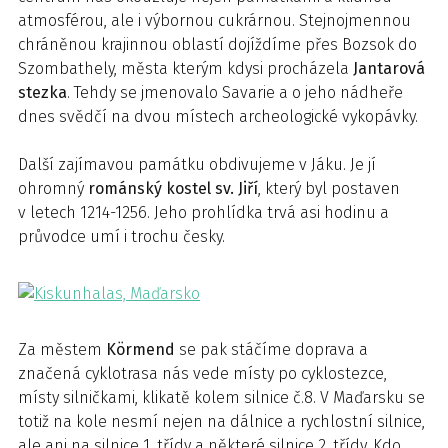
atmosférou, ale i výbornou cukrárnou. Stejnojmennou
chráněnou krajinnou oblastí dojíždíme přes Bozsok do
Szombathely, města kterým kdysi procházela
Jantarová
stezka
. Tehdy se jmenovalo Savarie a o jeho nádheře
dnes svědčí na dvou místech archeologické vykopávky.
Další zajímavou památku obdivujeme v Jáku. Je jí
ohromný
románský kostel sv. Jiří
, který byl postaven
v letech 1214-1256. Jeho prohlídka trvá asi hodinu a
průvodce umí i trochu česky.
Za městem
Körmend
se pak stáčíme doprava a
značená cyklotrasa nás vede místy po cyklostezce,
místy silničkami, klikatě kolem silnice č.8. V Maďarsku se
totiž na kole nesmí nejen na dálnice a rychlostní silnice,
ale ani na silnice 1. třídy a některé silnice 2. třídy. Kdo