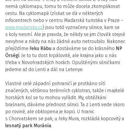
nemá cyklomapu, tomu to může docela zkomplikovat
cestu. Na cyklomapě (získat se dá v některých
infocentrech nebo v centru Maďarská turistika v Praze –
www.madarsko.cz
) jsou totiž vyznačeny silnice, kam se
s koly nesmí. Ale je pravda, že někdy se jim člověk stejně
nevyhne a nikdy na nás žádné auto netroubilo. Nakonec
přejíždíme
řeku Rábu
a dostáváme se do krásného
NP
Örségi
. Je to tu dost krpálovité, ale krajina jako u nás
třeba v Novohradských horách. Opuštěnými silničkami
jedeme až do Lenti a dál na Letenye.
Vlastně celé západní pohraničí je protkáno sítí
značených, většinou terénních cyklotras, takže i majitelé
horských kol se tu mohou vyřádit. My, obtěžkáni
brašnami, dáváme přednost silnici. Ta z Lenti vede skoro
po rovině, ale obklopena je kopci. U hranic
s Chorvatskem se pak, u řeky Mura, rozkládá kopcovitý a
lesnatý park Muránia
.