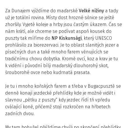
Za Dunajem vjíždíme do maďarské
Velké nížiny
a tady
už je totální rovina. Místy dost hrozné silnice se ještě
zhoršily. Vyjeté koleje a hrby jsou častým úkazem. Čas se
nám krátí, ale chceme se podívat aspoň kousek do
puszty tak míříme do
NP Kiskunsági
, který UNESCO
prohlásilo za biorezervaci. Je to oblast slanitých jezer a
písečných dun a také mnoho farem věnujících se
tradičnímu chovu dobytka. Kromě ovcí, koz a krav je tu
k vidění i původní bílý maďarský dlouhorohý skot,
šrouborohé ovce nebo kudrnatá prasata.
Je tu i mnoho koňských farem a třeba v Bugacpusztě se
denně konají jezdecké přehlídky kde je možné vidět i
slavnou „pětku z puszty“ kdy jezdec řídí tři vpředu
cválající koně, přičemž stojí rozkročen na hřbetech
zadních dvou.
My tam bohužel přijíždíme chvíli po skončení přehlídky