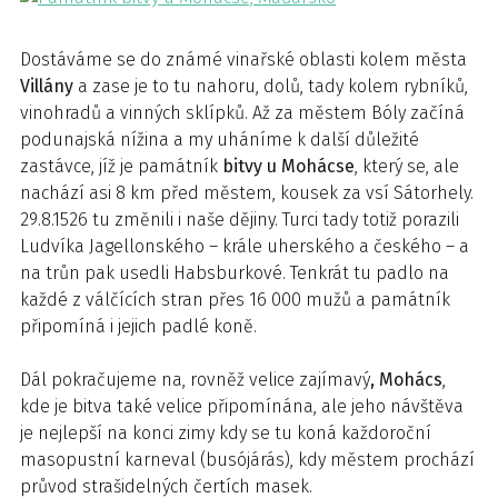
Dostáváme se do známé vinařské oblasti kolem města
Villány
a zase je to tu nahoru, dolů, tady kolem rybníků,
vinohradů a vinných sklípků. Až za městem Bóly začíná
podunajská nížina a my uháníme k další důležité
zastávce, jíž je památník
bitvy u Mohácse
, který se, ale
nachází asi 8 km před městem, kousek za vsí Sátorhely.
29.8.1526 tu změnili i naše dějiny. Turci tady totiž porazili
Ludvíka Jagellonského – krále uherského a českého – a
na trůn pak usedli Habsburkové. Tenkrát tu padlo na
každé z válčících stran přes 16 000 mužů a památník
připomíná i jejich padlé koně.
Dál pokračujeme na, rovněž velice zajímavý
, Mohács
,
kde je bitva také velice připomínána, ale jeho návštěva
je nejlepší na konci zimy kdy se tu koná každoroční
masopustní karneval (busójárás), kdy městem prochází
průvod strašidelných čertích masek.