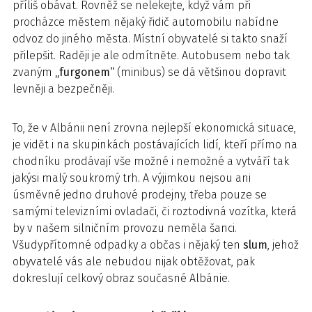
příliš obávat. Rovněž se nelekejte, když vám při
procházce městem nějaký řidič automobilu nabídne
odvoz do jiného města. Místní obyvatelé si takto snaží
přilepšit. Raději je ale odmítněte. Autobusem nebo tak
zvaným
„furgonem“
(minibus) se dá většinou dopravit
levněji a bezpečněji.
To, že v Albánii není zrovna nejlepší ekonomická situace,
je vidět i na skupinkách postávajících lidí, kteří přímo na
chodníku prodávají vše možné i nemožné a vytváří tak
jakýsi malý soukromý trh. A výjimkou nejsou ani
úsměvné jedno druhové prodejny, třeba pouze se
samými televizními ovladači, či roztodivná vozítka, která
by v našem silničním provozu neměla šanci.
Všudypřítomné odpadky a občas i nějaký ten
slum
, jehož
obyvatelé vás ale nebudou nijak obtěžovat, pak
dokreslují celkový obraz současné Albánie.