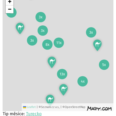
+
−
4x
3x
3x
3x
3x
11x
8x
5x
13x
4x
Leaflet
|
©Seznam.cz a.s., | ©OpenStreetMap
Tip měsíce:
Turecko