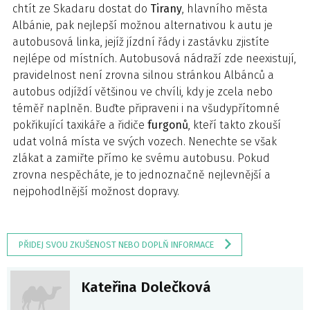
chtít ze Skadaru dostat do
Tirany
, hlavního města
Albánie, pak nejlepší možnou alternativou k autu je
autobusová linka, jejíž jízdní řády i zastávku zjistíte
nejlépe od místních. Autobusová nádraží zde neexistují,
pravidelnost není zrovna silnou stránkou Albánců a
autobus odjíždí většinou ve chvíli, kdy je zcela nebo
téměř naplněn. Buďte připraveni i na všudypřítomné
pokřikující taxikáře a řidiče
furgonů
, kteří takto zkouší
udat volná místa ve svých vozech. Nenechte se však
zlákat a zamiřte přímo ke svému autobusu. Pokud
zrovna nespěcháte, je to jednoznačně nejlevnější a
nejpohodlnější možnost dopravy.
PŘIDEJ SVOU ZKUŠENOST NEBO DOPLŇ INFORMACE
Kateřina Dolečková