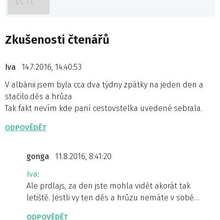
Zkušenosti čtenářů
Iva
14.7.2016, 14:40:53
V albánii jsem byla cca dva týdny zpátky na jeden den a
stačilo.děs a hrůza
Tak fakt nevím kde paní cestovstelka uvedené sebrala.
ODPOVĚDĚT
gonga
11.8.2016, 8:41:20
Iva:
Ale prdlajs, za den jste mohla vidět akorát tak
letiště. Jestli vy ten děs a hrůzu nemáte v sobě…
ODPOVĚDĚT