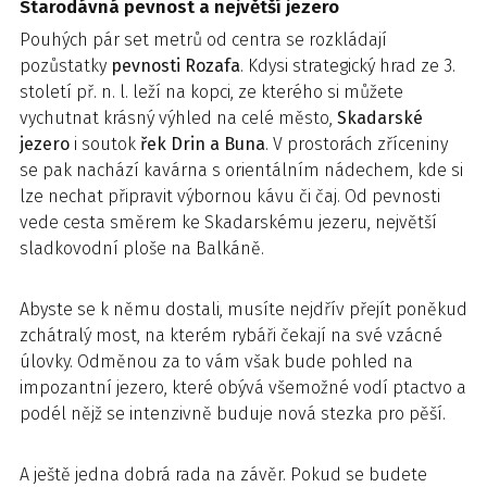
Starodávná pevnost a největší jezero
Pouhých pár set metrů od centra se rozkládají
pozůstatky
pevnosti Rozafa
. Kdysi strategický hrad ze 3.
století př. n. l. leží na kopci, ze kterého si můžete
vychutnat krásný výhled na celé město,
Skadarské
jezero
i soutok
řek Drin a Buna
. V prostorách zříceniny
se pak nachází kavárna s orientálním nádechem, kde si
lze nechat připravit výbornou kávu či čaj. Od pevnosti
vede cesta směrem ke Skadarskému jezeru, největší
sladkovodní ploše na Balkáně.
Abyste se k němu dostali, musíte nejdřív přejít poněkud
zchátralý most, na kterém rybáři čekají na své vzácné
úlovky. Odměnou za to vám však bude pohled na
impozantní jezero, které obývá všemožné vodí ptactvo a
podél nějž se intenzivně buduje nová stezka pro pěší.
A ještě jedna dobrá rada na závěr. Pokud se budete