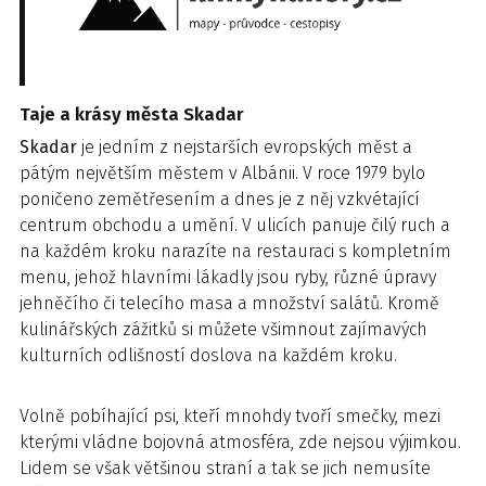
Taje a krásy města Skadar
Skadar
je jedním z nejstarších evropských měst a
pátým největším městem v Albánii. V roce 1979 bylo
poničeno zemětřesením a dnes je z něj vzkvétající
centrum obchodu a umění. V ulicích panuje čilý ruch a
na každém kroku narazíte na restauraci s kompletním
menu, jehož hlavními lákadly jsou ryby, různé úpravy
jehněčího či telecího masa a množství salátů. Kromě
kulinářských zážitků si můžete všimnout zajímavých
kulturních odlišností doslova na každém kroku.
Volně pobíhající psi, kteří mnohdy tvoří smečky, mezi
kterými vládne bojovná atmosféra, zde nejsou výjimkou.
Lidem se však většinou straní a tak se jich nemusíte