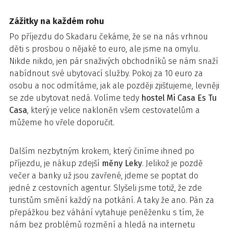
Zážitky na každém rohu
Po příjezdu do Skadaru čekáme, že se na nás vrhnou
děti s prosbou o nějaké to euro, ale jsme na omylu.
Nikde nikdo, jen pár snaživých obchodníků se nám snaží
nabídnout své ubytovací služby. Pokoj za 10 euro za
osobu a noc odmítáme, jak ale později zjišťujeme, levněji
se zde ubytovat nedá. Volíme tedy
hostel Mi Casa Es Tu
Casa
, který je velice nakloněn všem cestovatelům a
můžeme ho vřele doporučit.
Dalším nezbytným krokem, který činíme ihned po
příjezdu, je nákup zdejší
měny Leky
. Jelikož je pozdě
večer a banky už jsou zavřené, jdeme se poptat do
jedné z cestovních agentur. Slyšeli jsme totiž, že zde
turistům smění každý na potkání. A taky že ano. Pán za
přepážkou bez váhání vytahuje peněženku s tím, že
nám bez problémů rozmění a hledá na internetu