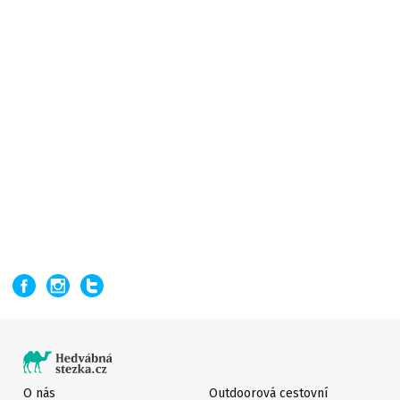
O nás
Outdoorová cestovní