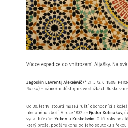
Vůdce expedice do vnitrozemí Aljašky. Na své
Zagoskin
Lavrentij Alexejevič
(* 21. 5./2. 6. 1808, Pen
Rusko)
–
námořní důstojník ve službách Rusko-ame
Od 30. let 19. století museli ruští obchodníci s kož
hledaného zboží. V roce 1832 se
Fjodor Kolmakov
, 
vydal k řekám
Yukon
a
Kuskokwim
. O tři roky pozd
který prošel podél Yukonu od jeho soutoku s řekou 