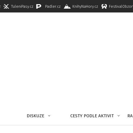
z
TuleniPasy.cz
Padler.cz
KnihyNaHory.cz
FestivalObzor
DISKUZE
CESTY PODLE AKTIVIT
RA