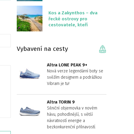
překvapivě malém
území
Kos a Zakynthos – dva
řecké ostrovy pro
cestovatele, kteří
chtějí něco jiného než
Krétu
Vybavení na cesty
Altra LONE PEAK 9+
Nová verze legendární boty se
svěžím designem a podrážkou
Vibram je tu!
Altra TORIN 9
Silniční objemovka v novém
hávu, pohodlnější, s větší
návratností energie a
bezkonkurenční přilnavostí.