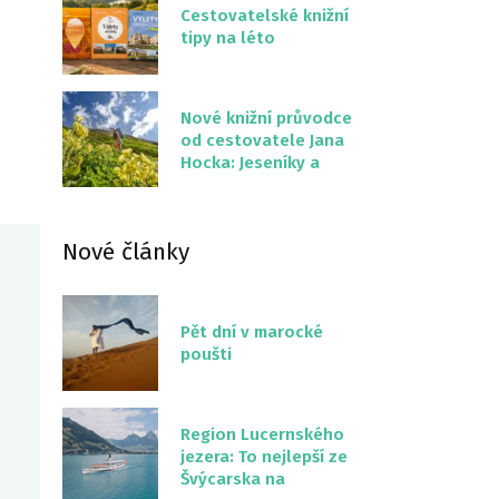
Cestovatelské knižní
tipy na léto
Nové knižní průvodce
od cestovatele Jana
Hocka: Jeseníky a
Severní stezka
Slovenskem
Nové články
Pět dní v marocké
poušti
Region Lucernského
jezera: To nejlepší ze
Švýcarska na