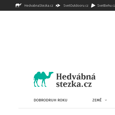
HedvabnaStezka.cz
SvetOutdooru.cz
SvetBehu.c
DOBRODRUH ROKU
ZEMĚ