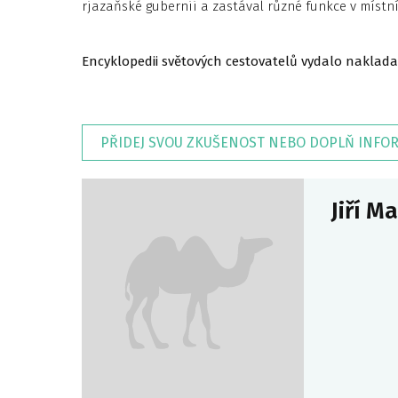
rjazaňské gubernii a zastával různé funkce v místn
Encyklopedii světových cestovatelů vydalo naklada
PŘIDEJ SVOU ZKUŠENOST NEBO DOPLŇ INFO
Jiří M