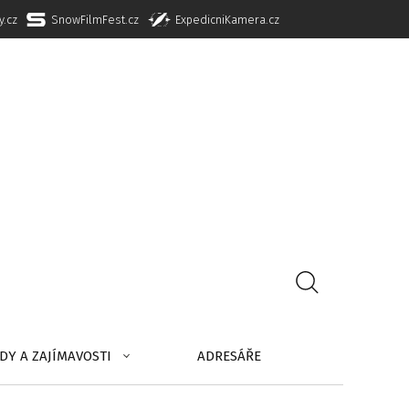
y.cz
SnowFilmFest.cz
ExpedicniKamera.cz
DY A ZAJÍMAVOSTI
ADRESÁŘE