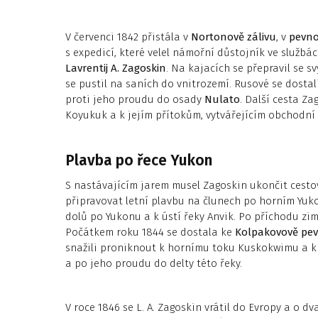
V červenci 1842 přistála v
Nortonově zálivu
, v
pevno
s expedicí, které velel námořní důstojník ve služb
Lavrentij A. Zagoskin
. Na kajacích se přepravil se s
se pustil na saních do vnitrozemí. Rusové se dosta
proti jeho proudu do osady
Nulato
. Další cesta Z
Koyukuk a k jejím přítokům, vytvářejícím obchodní 
Plavba po řece Yukon
S nastávajícím jarem musel Zagoskin ukončit cestov
připravovat letní plavbu na člunech po horním Yuko
dolů po Yukonu a k ústí řeky Anvik. Po příchodu zi
Počátkem roku 1844 se dostala ke
Kolpakovově pev
snažili proniknout k hornímu toku Kuskokwimu a k j
a po jeho proudu do delty této řeky.
V roce 1846 se L. A. Zagoskin vrátil do Evropy a o dv