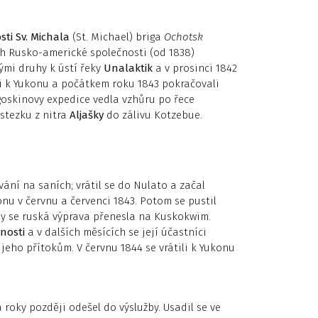
sti Sv. Michala
(St. Michael) briga
Ochotsk
ách Rusko-americké společnosti (od 1838)
vými druhy k ústí řeky
Unalaktik
a v prosinci 1842
li k Yukonu a počátkem roku 1843 pokračovali
agoskinovy expedice vedla vzhůru po řece
stezku z nitra
Aljašky
do zálivu Kotzebue.
ání na saních; vrátil se do Nulato a začal
nu v červnu a červenci 1843. Potom se pustil
my se ruská výprava přenesla na Kuskokwim.
nosti
a v dalších měsících se její účastníci
eho přítokům. V červnu 1844 se vrátili k Yukonu
a roky později odešel do výslužby. Usadil se ve