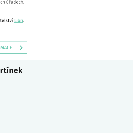
ích úřadech.
telství
Libri
.
RMACE
artínek