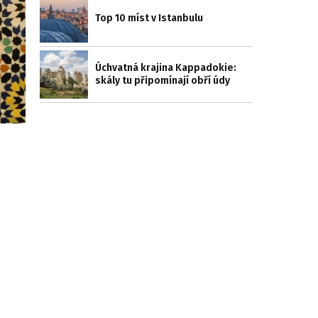
Top 10 míst v Istanbulu
Úchvatná krajina Kappadokie:
skály tu připomínají obří údy