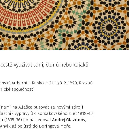
 cestě využíval saní, člunů nebo kajaků.
zenská gubernie, Rusko, † 21. 1./3. 2. 1890, Rjazaň,
rické společnosti
ešinami na Aljašce putovat za novými zdroji
účastník výpravy ÚP. Korsakovského z let 1818–19,
ěji (1835–36) ho následoval
Andrej Glazunov
,
Anvik až po ústí do Beringova moře.